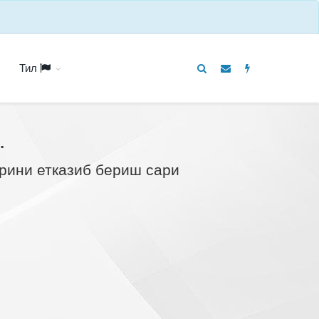
Тил
.
рини етказиб бериш сари