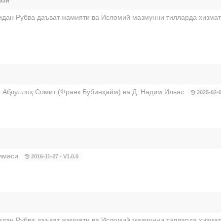
ази
дан Рубва даъват жамияти ва Исломий мазмунни тилларда хизмат
 Абдуллоҳ Сомит (Франк Бубинҳайм) ва Д. Надим Ильяс.
2025-02-0
имаси.
2016-11-27 - V1.0.0
дан Рубва даъват жамияти ва Исломий мазмунни тилларда хизмат