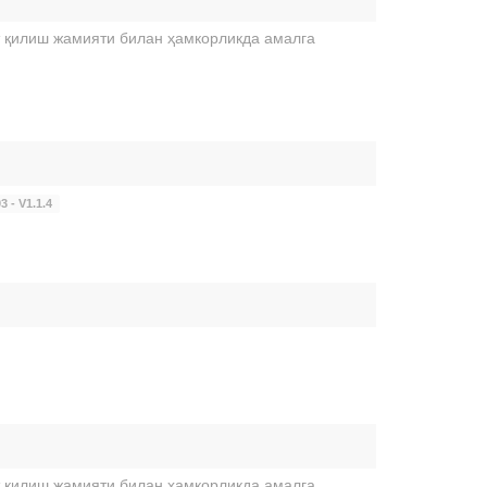
 қилиш жамияти билан ҳамкорликда амалга
3 - V1.1.4
 қилиш жамияти билан ҳамкорликда амалга