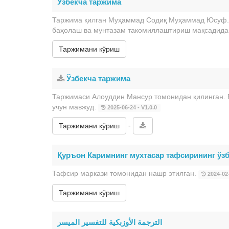
Ўзбекча таржима
Таржима қилган Муҳаммад Содиқ Муҳаммад Юсуф. 
баҳолаш ва мунтазам такомиллаштириш мақсадида 
Таржимани кўриш
Ўзбекча таржима
Таржимаси Алоуддин Мансур томонидан қилинган. 
учун мавжуд.
2025-06-24 - V1.0.0
-
Таржимани кўриш
Қуръон Каримнинг мухтасар тафсирининг ўз
Тафсир маркази томонидан нашр этилган.
2024-02-
Таржимани кўриш
الترجمة الأوزبكية للتفسير الميسر