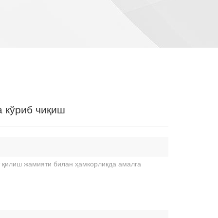
 кўриб чиқиш
 қилиш жамияти билан ҳамкорликда амалга