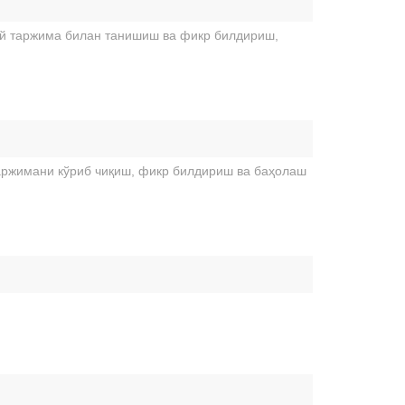
й таржима билан танишиш ва фикр билдириш,
аржимани кўриб чиқиш, фикр билдириш ва баҳолаш