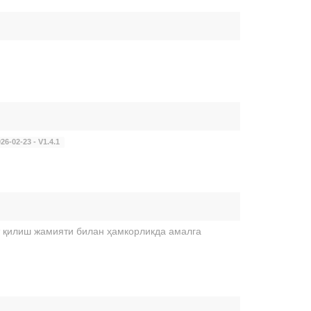
26-02-23 - V1.4.1
 қилиш жамияти билан ҳамкорликда амалга