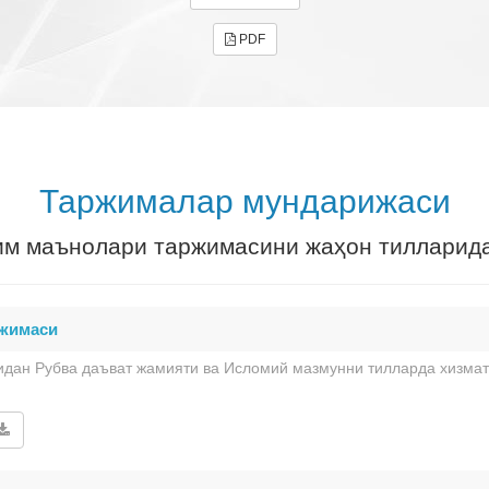
PDF
Таржималар мундарижаси
им маънолари таржимасини жаҳон тилларида
ржимаси
дан Рубва даъват жамияти ва Исломий мазмунни тилларда хизмат