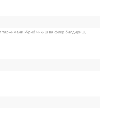
л таржимани кўриб чиқиш ва фикр билдириш,