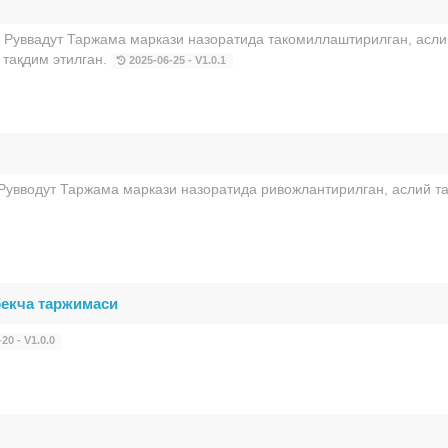
Руввадут Таржама маркази назоратида такомиллаштирилган, асли
тақдим этилган.
2025-06-25 - V1.0.1
Рувводут Таржама маркази назоратида ривожлантирилган, аслий т
бекча таржимаси
20 - V1.0.0