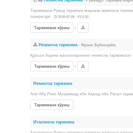
- Руввадут Таржама марк
Таржимаси Рувод таржима маркази жамоаси томони
оширилди.
2026-07-26 - V1.0.15
-
Таржимани кўриш
Немисча таржима
- Франк Бубинҳайм
Қуръон Карим маъноларининг немисча таржимаси -
-
Таржимани кўриш
Немисча таржима
Али Абу Ризо Муҳаммад ибн Аҳмад ибн Расул тарж
Таржимани кўриш
Италянча таржима
Таржимаси Рувод таржима маркази жамоаси томони