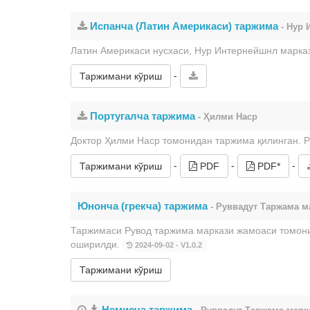
Испанча (Латин Америкаси) таржима
- Нур 
Латин Америкаси нусхаси, Нур Интернейшнл марка
-
Таржимани кўриш
Португалча таржима
- Ҳилми Наср
Доктор Ҳилми Наср томонидан таржима қилинган. Р
-
-
-
Таржимани кўриш
PDF
PDF*
Юнонча (грекча) таржима
- Руввадут Таржама м
Таржимаси Рувод таржима маркази жамоаси томони
оширилди.
2024-09-02 - V1.0.2
Таржимани кўриш
Немисча таржима