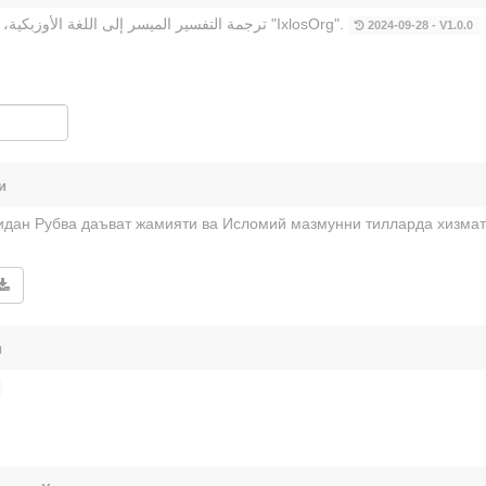
ترجمة التفسير الميسر إلى اللغة الأوزبكية، ترجمها إسماعيل يعقوب وراجعها اعضاء من المركز الإسلامي "IxlosOrg".
2024-09-28 - V1.0.0
и
дан Рубва даъват жамияти ва Исломий мазмунни тилларда хизмат
и