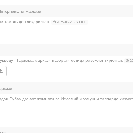
Интернейшнл маркази
зи томонидан чиқарилган.
2025-06-25 - V1.0.1
увводут Таржама маркази назорати остида ривожлантирилган.
20
аркази
дан Рубва даъват жамияти ва Исломий мазмунни тилларда хизмат