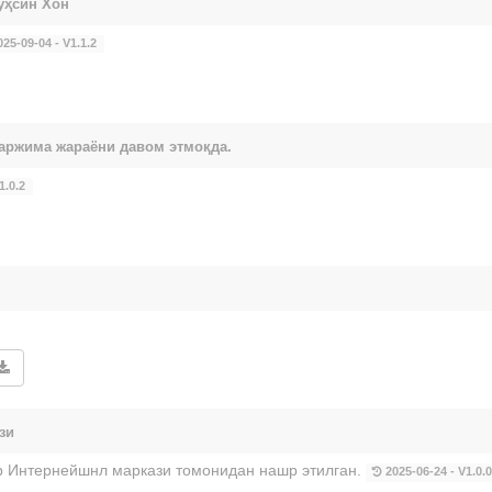
уҳсин Хон
25-09-04 - V1.1.2
таржима жараёни давом этмоқда.
1.0.2
зи
ур Интернейшнл маркази томонидан нашр этилган.
2025-06-24 - V1.0.