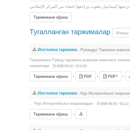
Таржимани кўриш
Тугалланган таржималар
Инглизча таржима
- Руввадут Таржама марказ
Таржимаси Рувод таржима маркази жамоаси томони
оширилди.
2026-03-12 - V1.0.19
-
-
-
Таржимани кўриш
PDF
PDF*
Инглизча таржима
- Нур Интернейшнл марказ
... Нур Интернейшнл марказидан.
2025-06-24 - V1.1.2
-
Таржимани кўриш