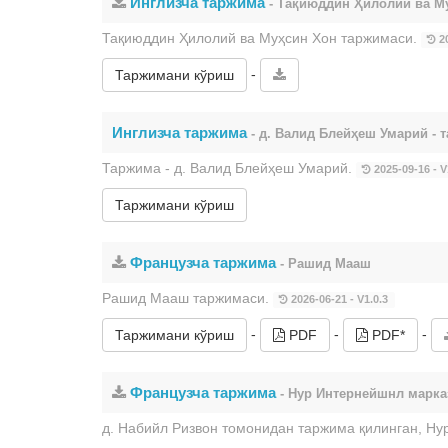
Инглизча таржима
- Тақиюддин Ҳилолий ва М
Тақиюддин Ҳилолий ва Муҳсин Хон таржимаси.
20
-
Таржимани кўриш
Инглизча таржима
- д. Валид Блейҳеш Умарий - 
Таржима - д. Валид Блейҳеш Умарий.
2025-09-16 - V
Таржимани кўриш
Французча таржима
- Рашид Мааш
Рашид Мааш таржимаси.
2026-06-21 - V1.0.3
-
-
-
Таржимани кўриш
PDF
PDF*
Французча таржима
- Нур Интернейшнл марка
д. Набийл Ризвон томонидан таржима қилинган, Н