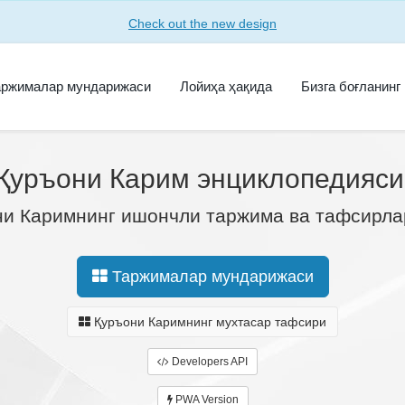
Check out the new design
аржималар мундарижаси
Лойиҳа ҳақида
Бизга боғланинг
Қуръони Карим энциклопедияси
и Каримнинг ишончли таржима ва тафсирла
Таржималар мундарижаси
Қуръони Каримнинг мухтасар тафсири
Developers API
PWA Version