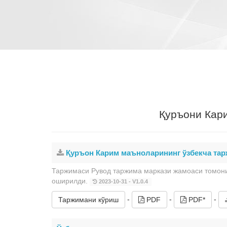
Қуръони Кар
Қуръон Карим маъноларининг ўзбекча та
Таржимаси Рувод таржима маркази жамоаси томони
оширилди.
2023-10-31 - V1.0.4
-
-
-
Таржимани кўриш
PDF
PDF*