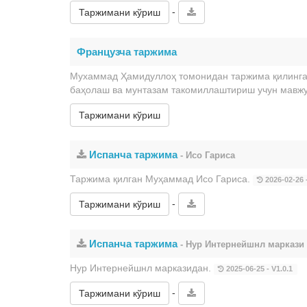
-
Таржимани кўриш
Французча таржима
Мухаммад Ҳамидуллоҳ томонидан таржима қилинган
баҳолаш ва мунтазам такомиллаштириш учун мавж
Таржимани кўриш
Испанча таржима
- Исо Гариса
Таржима қилган Муҳаммад Исо Гариса.
2026-02-26 -
-
Таржимани кўриш
Испанча таржима
- Нур Интернейшнл маркази
Нур Интернейшнл марказидан.
2025-06-25 - V1.0.1
-
Таржимани кўриш