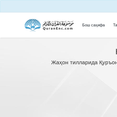
Бош саҳифа
Т
Жаҳон тилларида Қуръон