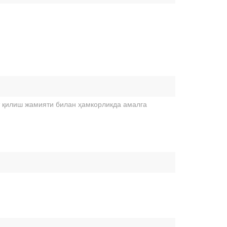
 қилиш жамияти билан ҳамкорликда амалга