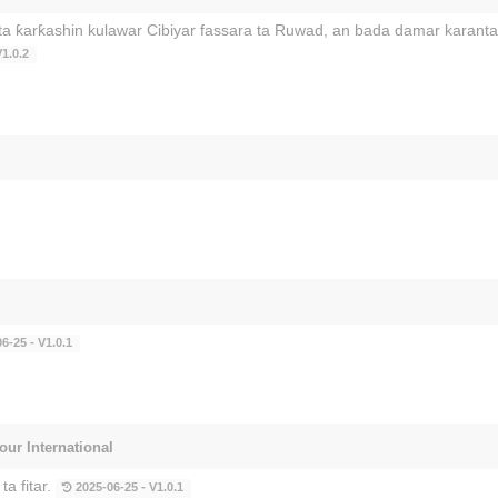
 ƙarƙashin kulawar Cibiyar fassara ta Ruwad, an bada damar karanta f
1.0.2
6-25 - V1.0.1
our International
a fitar.
2025-06-25 - V1.0.1