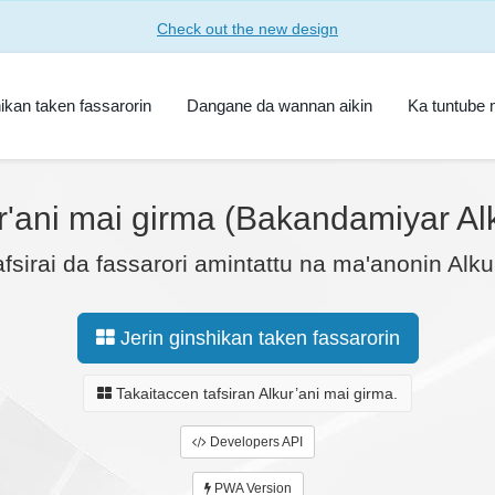
Check out the new design
hikan taken fassarorin
Dangane da wannan aikin
Ka tuntube
r'ani mai girma (Bakandamiyar Alk
sirai da fassarori amintattu na ma'anonin Alku
Jerin ginshikan taken fassarorin
Takaitaccen tafsiran Alkur’ani mai girma.
Developers API
PWA Version