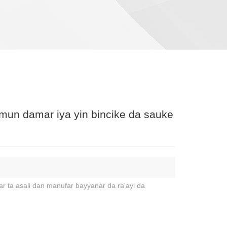
amun damar iya yin bincike da sauke
 ta asali dan manufar bayyanar da ra'ayi da