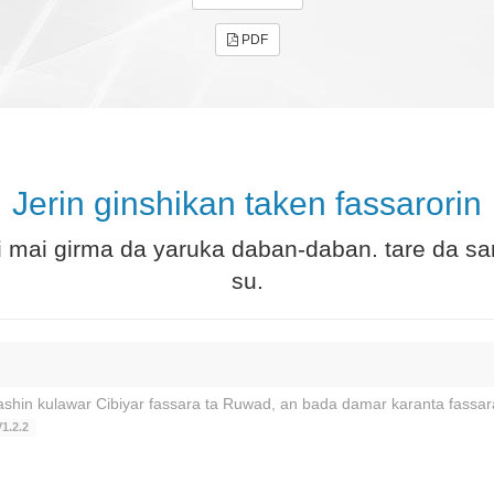
PDF
Jerin ginshikan taken fassarorin
i mai girma da yaruka daban-daban. tare da s
su.
hin kulawar Cibiyar fassara ta Ruwad, an bada damar karanta fassarar
1.2.2