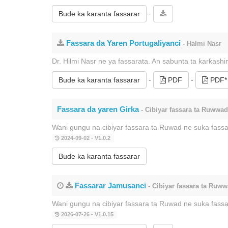
-
Bude ka karanta fassarar
Fassara da Yaren Portugaliyanci
- Halmi Nasr
Dr. Hilmi Nasr ne ya fassarata. An sabunta ta ƙarƙash
-
-
Bude ka karanta fassarar
PDF
PDF*
Fassara da yaren Girka
- Cibiyar fassara ta Ruwwad
Wani gungu na cibiyar fassara ta Ruwad ne suka fass
2024-09-02 - V1.0.2
Bude ka karanta fassarar
Fassarar Jamusanci
- Cibiyar fassara ta Ruw
Wani gungu na cibiyar fassara ta Ruwad ne suka fass
2026-07-26 - V1.0.15