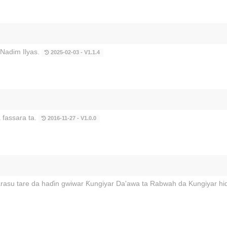
 Nadim Ilyas.
2025-02-03 - V1.1.4
fassara ta.
2016-11-27 - V1.0.0
arasu tare da haɗin gwiwar Ƙungiyar Da'awa ta Rabwah da Kungiyar h