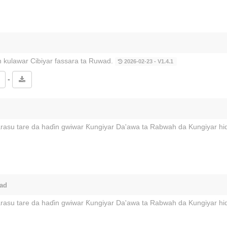
in kulawar Cibiyar fassara ta Ruwad.
2026-02-23 - V1.4.1
-
arasu tare da haɗin gwiwar Ƙungiyar Da'awa ta Rabwah da Kungiyar h
wad
arasu tare da haɗin gwiwar Ƙungiyar Da'awa ta Rabwah da Kungiyar h