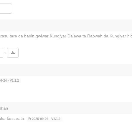
arasu tare da haɗin gwiwar Ƙungiyar Da'awa ta Rabwah da Kungiyar h
-
6-24 - V1.1.2
 Khan
uka fassarata.
2025-09-04 - V1.1.2