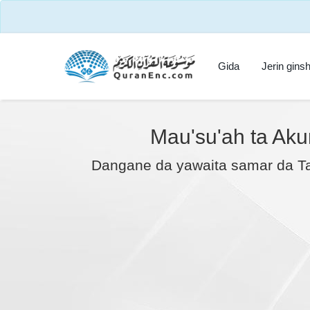
Gida
Jerin gins
Mau'su'ah ta Aku
Dangane da yawaita samar da Taf