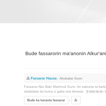
Bude fassarorin ma'anonin Alkur'an
Fassarar Hausa
- Abubakar Gumi
Fassarar Abu Bakr Mahmud Gumi. An sabunta ta ƙarƙas
daidaitata da kuma ci gaba mai ɗorewa.
2025-06-26 - V
-
Bude ka karanta fassarar