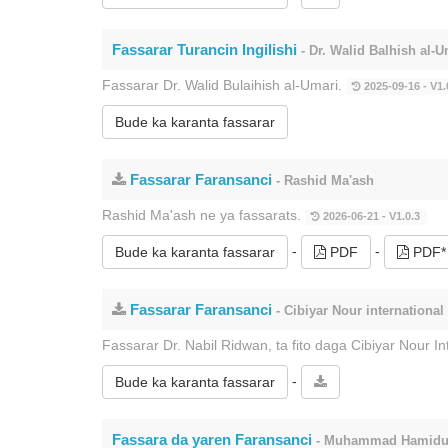
Fassarar Turancin Ingilishi
- Dr. Walid Balhish al-U
Fassarar Dr. Walid Bulaihish al-Umari.
2025-09-16 - V1.
Bude ka karanta fassarar
Fassarar Faransanci
- Rashid Ma'ash
Rashid Ma'ash ne ya fassarats.
2026-06-21 - V1.0.3
-
-
Bude ka karanta fassarar
PDF
PDF*
Fassarar Faransanci
- Cibiyar Nour international
Fassarar Dr. Nabil Ridwan, ta fito daga Cibiyar Nour In
-
Bude ka karanta fassarar
Fassara da yaren Faransanci
- Muhammad Hamidul