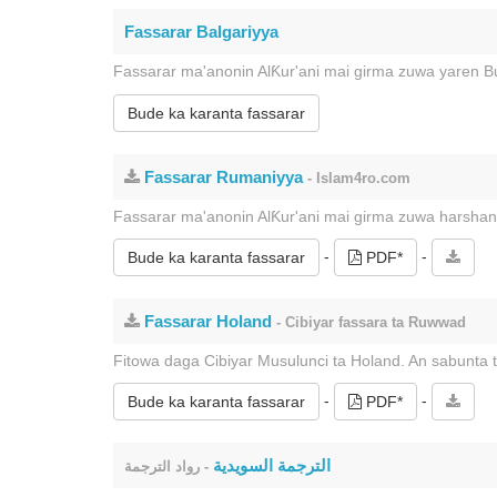
Fassarar Balgariyya
Fassarar ma'anonin AlƘur'ani mai girma zuwa yaren B
Bude ka karanta fassarar
Fassarar Rumaniyya
- Islam4ro.com
Fassarar ma'anonin AlƘur'ani mai girma zuwa harshan
-
-
Bude ka karanta fassarar
PDF*
Fassarar Holand
- Cibiyar fassara ta Ruwwad
Fitowa daga Cibiyar Musulunci ta Holand. An sabunta 
-
-
Bude ka karanta fassarar
PDF*
الترجمة السويدية
- رواد الترجمة