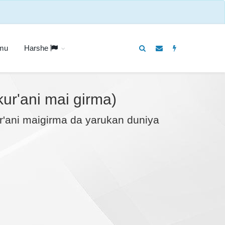
 mu
Harshe
ur'ani mai girma)
r'ani maigirma da yarukan duniya