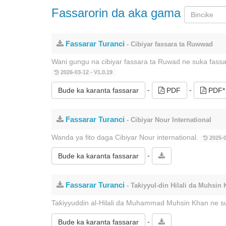
Fassarorin da aka gama
Fassarar Turanci
- Cibiyar fassara ta Ruwwad
Wani gungu na cibiyar fassara ta Ruwad ne suka fass
2026-03-12 - V1.0.19
-
-
Bude ka karanta fassarar
PDF
PDF*
Fassarar Turanci
- Cibiyar Nour International
Wanda ya fito daga Cibiyar Nour international.
2025-0
-
Bude ka karanta fassarar
Fassarar Turanci
- Taƙiyyul-din Hilali da Muhsin
Taƙiyyuddin al-Hilali da Muhammad Muhsin Khan ne s
-
Bude ka karanta fassarar