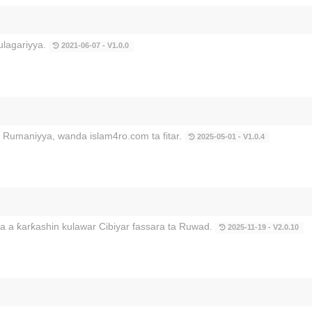
ulagariyya.
2021-06-07 - V1.0.0
 Rumaniyya, wanda islam4ro.com ta fitar.
2025-05-01 - V1.0.4
ta a ƙarƙashin kulawar Cibiyar fassara ta Ruwad.
2025-11-19 - V2.0.10