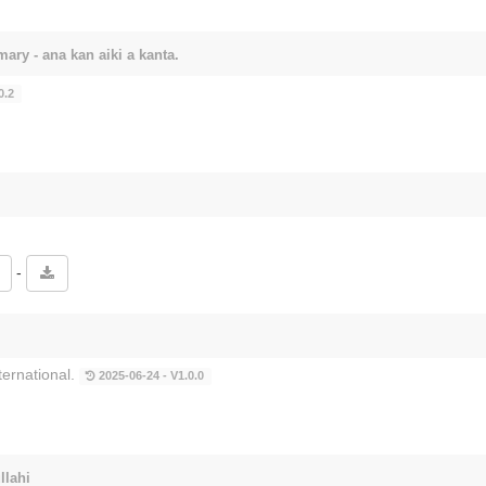
mary - ana kan aiki a kanta.
0.2
-
ternational.
2025-06-24 - V1.0.0
lahi