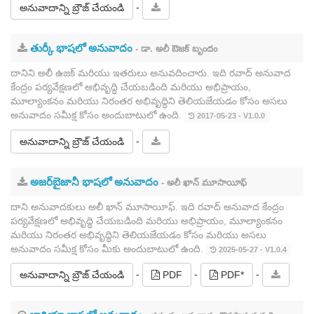
-
అనువాదాన్ని బ్రౌజ్ చేయండి
తుర్కీ భాషలో అనువాదం
- డా. అలీ ఔజక్ బృందం
దానిని అలీ ఉజక్ మరియు ఇతరులు అనువదించారు. ఇది రవాద్ అనువాద
కేంద్రం పర్యవేక్షణలో అభివృద్ధి చేయబడింది మరియు అభిప్రాయం,
మూల్యాంకనం మరియు నిరంతర అభివృద్ధిని తెలియజేయడం కోసం అసలు
అనువాదం సమీక్ష కోసం అందుబాటులో ఉంది.
2017-05-23 - V1.0.0
-
అనువాదాన్ని బ్రౌజ్ చేయండి
అజర్‌బైజానీ భాషలో అనువాదం
- అలీ ఖాన్ మూసాయీఫ్
దాని అనువాదకులు అలీ ఖాన్ మూసాయీఫ్. ఇది రవాద్ అనువాద కేంద్రం
పర్యవేక్షణలో అభివృద్ధి చేయబడింది మరియు అభిప్రాయం, మూల్యాంకనం
మరియు నిరంతర అభివృద్ధిని తెలియజేయడం కోసం మరియు అసలు
అనువాదం సమీక్ష కోసం మీకు అందుబాటులో ఉంది.
2025-05-27 - V1.0.4
-
-
-
అనువాదాన్ని బ్రౌజ్ చేయండి
PDF
PDF*