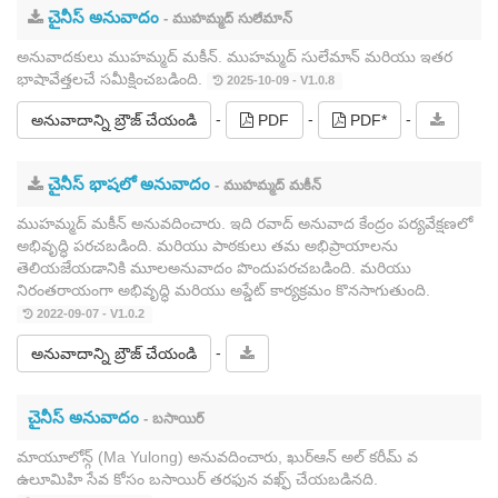
చైనీస్ అనువాదం
- ముహమ్మద్ సులేమాన్
అనువాదకులు ముహమ్మద్ మకీన్. ముహమ్మద్ సులేమాన్ మరియు ఇతర
భాషావేత్తలచే సమీక్షించబడింది.
2025-10-09 - V1.0.8
-
-
-
అనువాదాన్ని బ్రౌజ్ చేయండి
PDF
PDF*
చైనీస్ భాషలో అనువాదం
- ముహమ్మద్ మకీన్
ముహమ్మద్ మకీన్ అనువదించారు. ఇది రవాద్ అనువాద కేంద్రం పర్యవేక్షణలో
అభివృద్ధి పరచబడింది. మరియు పాఠకులు తమ అభిప్రాయాలను
తెలియజేయడానికి మూలఅనువాదం పొందుపరచబడింది. మరియు
నిరంతరాయంగా అభివృద్ధి మరియు అప్డేట్ కార్యక్రమం కొనసాగుతుంది.
2022-09-07 - V1.0.2
-
అనువాదాన్ని బ్రౌజ్ చేయండి
చైనీస్ అనువాదం
- బసాయిర్
మాయూలోన్గ్ (Ma Yulong) అనువదించారు, ఖుర్ఆన్ అల్ కరీమ్ వ
ఉలూమిహి సేవ కోసం బసాయిర్ తరఫున వఖ్ఫ్ చేయబడినది.