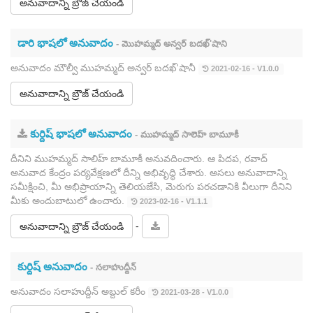
అనువాదాన్ని బ్రౌజ్ చేయండి
డారి భాషలో అనువాదం
- మొహమ్మద్ అన్వర్ బదఖ్'షాని
అనువాదం మౌల్వీ ముహమ్మద్ అన్వర్ బదఖ్'షానీ
2021-02-16 - V1.0.0
అనువాదాన్ని బ్రౌజ్ చేయండి
కుర్దిష్ భాషలో అనువాదం
- ముహమ్మద్ సాలెహ్ బామూకీ
దీనిని ముహమ్మద్ సాలిహ్ బామూకీ అనువదించారు. ఆ పిదప, రవాద్
అనువాద కేంద్రం పర్యవేక్షణలో దీన్ని అభివృద్ధి చేశారు. అసలు అనువాదాన్ని
సమీక్షించి, మీ అభిప్రాయాన్ని తెలియజేసి, మెరుగు పరచడానికి వీలుగా దీనిని
మీకు అందుబాటులో ఉంచారు.
2023-02-16 - V1.1.1
-
అనువాదాన్ని బ్రౌజ్ చేయండి
కుర్దిష్ అనువాదం
- సలాహుద్దీన్
అనువాదం సలాహుద్దీన్ అబ్దుల్ కరీం
2021-03-28 - V1.0.0