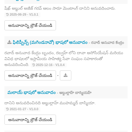
షేఖ్ అబ్దుల్ అజీజ్ గరవ్ ఆలం సారూ మెంటాంగ్ దానిని అనువదించారు.
2025-06-29 - V1.0.1
అనువాదాన్ని బ్రౌజ్ చేయండి
ఫిలిప్పీన్స్ (మగిండనావో) భాషలో అనువాదం
- రవాద్ అనువాద కేంద్రం
రవాద్ అనువాద కేంద్రం బృందం, రబ్వహ్ లోని దావా అసోసియేషన్ మరియు
వివిధ భాషలలో ఇస్లామీయ సాహిత్య సేవా సంఘం సహకారంతో
అనువదించింది.
2025-12-16 - V1.0.4
-
అనువాదాన్ని బ్రౌజ్ చేయండి
మలాయ్ భాషలో అనువాదం
- అబ్దుల్లాహ్ బాస్మియహ్
దానిని అనువదించినది అబ్దుల్లాహ్ ముహమ్మద్ బాస్మియా.
2021-01-27 - V1.0.0
అనువాదాన్ని బ్రౌజ్ చేయండి