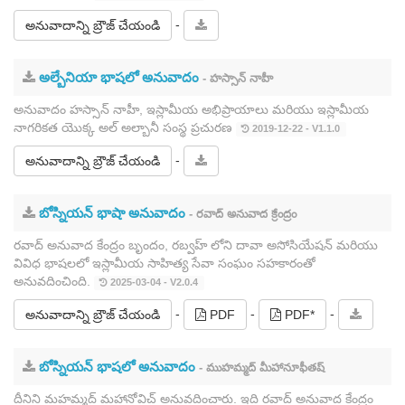
-
అనువాదాన్ని బ్రౌజ్ చేయండి
అల్బేనియా భాషలో అనువాదం
- హస్సాన్ నాహీ
అనువాదం హస్సాన్ నాహీ, ఇస్లామీయ అభిప్రాయాలు మరియు ఇస్లామీయ
నాగరికత యొక్క అల్ అల్బానీ సంస్థ ప్రచురణ
2019-12-22 - V1.1.0
-
అనువాదాన్ని బ్రౌజ్ చేయండి
బోస్నియన్ భాషా అనువాదం
- రవాద్ అనువాద క్రేంద్రం
రవాద్ అనువాద కేంద్రం బృందం, రబ్వహ్ లోని దావా అసోసియేషన్ మరియు
వివిధ భాషలలో ఇస్లామీయ సాహిత్య సేవా సంఘం సహకారంతో
అనువదించింది.
2025-03-04 - V2.0.4
-
-
-
అనువాదాన్ని బ్రౌజ్ చేయండి
PDF
PDF*
బోస్నియన్ భాషలో అనువాదం
- ముహమ్మద్ మీహానూఫీతష్
దీనిని మహమ్మద్ మహానోవిచ్ అనువదించారు. ఇది రవాద్ అనువాద కేంద్రం