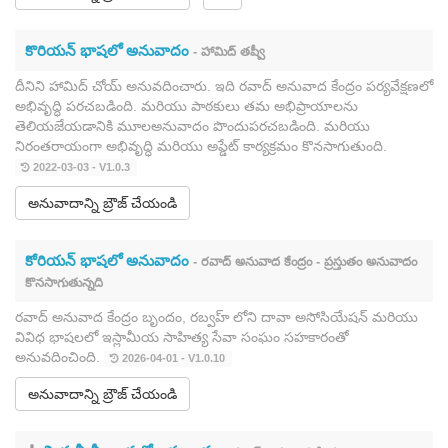
కొరియన్ భాషలో అనువాదం
- హామిద్ తష్వీ
దీనిని హామిద్ చోయ్ అనువదించారు. ఇది రవాద్ అనువాద కేంద్రం పర్యవేక్షణలో
అభివృద్ధి పరచబడింది. మరియు పాఠకులు తమ అభిప్రాయాలను
తెలియజేయడానికి మూలఅనువాదం పొందుపరచబడింది. మరియు
నిరంతరాయంగా అభివృద్ధి మరియు అప్డేట్ కార్యక్రమం కొనసాగుతుంది.
2022-03-03 - V1.0.3
అనువాదాన్ని బ్రౌజ్ చేయండి
కోరియన్ భాషలో అనువాదం
- రవాద్ అనువాద కేంద్రం - ప్రస్తుతం అనువాదం
కొనసాగుతున్నది
రవాద్ అనువాద కేంద్రం బృందం, రబ్వహ్ లోని దావా అసోసియేషన్ మరియు
వివిధ భాషలలో ఇస్లామీయ సాహిత్య సేవా సంఘం సహకారంతో
అనువదించింది.
2026-04-01 - V1.0.10
అనువాదాన్ని బ్రౌజ్ చేయండి