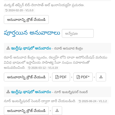
మర్కజ్ తఫ్సీర్ లిద్-దిరాసాత్ అల్ ఖురానియ్యహ్ ప్రచురణ.
2024-02-20 - V1.0.0
అనువాదాన్ని బ్రౌజ్ చేయండి
పూర్తయిన అనువాదాలు
ఇంగ్లీషు భాషలో అనువాదం
- రవాద్ అనువాద కేంద్రం
రవాద్ అనువాద కేంద్రం బృందం, రబ్వహ్ లోని దావా అసోసియేషన్ మరియు
వివిధ భాషలలో ఇస్లామీయ సాహిత్య సేవా సంఘం సహకారంతో
అనువదించింది.
2026-03-12 - V1.0.19
-
-
-
అనువాదాన్ని బ్రౌజ్ చేయండి
PDF
PDF*
ఇంగ్లీషు భాషలో అనువాదం
- నూర్ ఇంటర్నేషనల్ సెంటర్
నూర్ ఇంటర్నేషనల్ సెంటర్ ద్వారా జారీ చేయబడింది.
2025-06-24 - V1.1.2
-
అనువాదాన్ని బ్రౌజ్ చేయండి