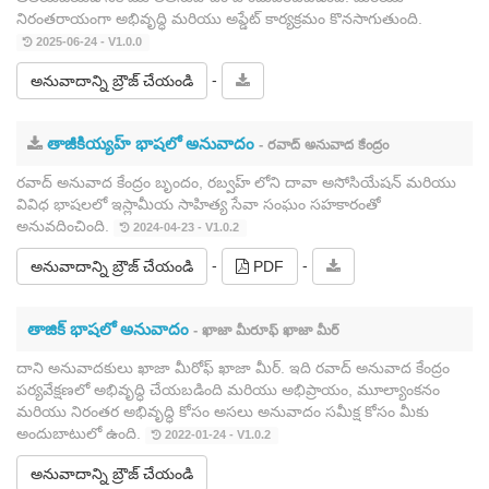
నిరంతరాయంగా అభివృద్ధి మరియు అప్డేట్ కార్యక్రమం కొనసాగుతుంది.
2025-06-24 - V1.0.0
-
అనువాదాన్ని బ్రౌజ్ చేయండి
తాజీకియ్యహ్ భాషలో అనువాదం
- రవాద్ అనువాద కేంద్రం
రవాద్ అనువాద కేంద్రం బృందం, రబ్వహ్ లోని దావా అసోసియేషన్ మరియు
వివిధ భాషలలో ఇస్లామీయ సాహిత్య సేవా సంఘం సహకారంతో
అనువదించింది.
2024-04-23 - V1.0.2
-
-
అనువాదాన్ని బ్రౌజ్ చేయండి
PDF
తాజిక్ భాషలో అనువాదం
- ఖాజా మీరూఫ్ ఖాజా మీర్
దాని అనువాదకులు ఖాజా మీరోఫ్ ఖాజా మీర్. ఇది రవాద్ అనువాద కేంద్రం
పర్యవేక్షణలో అభివృద్ధి చేయబడింది మరియు అభిప్రాయం, మూల్యాంకనం
మరియు నిరంతర అభివృద్ధి కోసం అసలు అనువాదం సమీక్ష కోసం మీకు
అందుబాటులో ఉంది.
2022-01-24 - V1.0.2
అనువాదాన్ని బ్రౌజ్ చేయండి