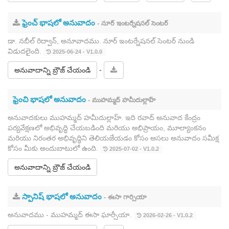
ఫ్రెంచ్ భాషలో అనువాదం
- నూర్ ఇంటర్నేషనల్ సెంటర్
డా. నబీల్ రిద్వాన్, అనూవాదము. నూర్ ఇంటర్నేషనల్ సెంటర్ నుండి
విడుదలైంది.
2025-06-24 - V1.0.0
-
అనువాదాన్ని బ్రౌజ్ చేయండి
ఫ్రెంచి భాషలో అనువాదం
- ముహమ్మద్ హమీదుల్లాహ్
అనువాదకులు ముహమ్మద్ హమీదుల్లాహ్. ఇది రవాద్ అనువాద కేంద్రం
పర్యవేక్షణలో అభివృద్ధి చేయబడింది మరియు అభిప్రాయం, మూల్యాంకనం
మరియు నిరంతర అభివృద్ధిని తెలియజేయడం కోసం అసలు అనువాదం సమీక్ష
కోసం మీకు అందుబాటులో ఉంది.
2025-07-02 - V1.0.2
అనువాదాన్ని బ్రౌజ్ చేయండి
స్పానిష్ భాషలో అనువాదం
- ఈసా గార్సియా
అనువాదము - ముహమ్మద్ ఈసా ఘార్సీయా.
2026-02-26 - V1.0.2