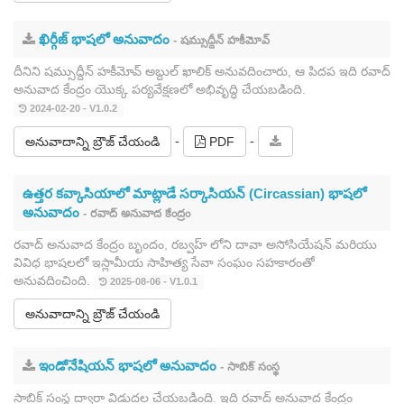
ఖిర్గీజ్ భాషలో అనువాదం
- షమ్సుద్దీన్ హకీమోవ్
దీనిని షమ్సుద్దీన్ హకీమోవ్ అబ్దుల్ ఖాలిక్ అనువదించారు, ఆ పిదప ఇది రవాద్
అనువాద కేంద్రం యొక్క పర్యవేక్షణలో అభివృద్ధి చేయబడింది.
2024-02-20 - V1.0.2
-
-
అనువాదాన్ని బ్రౌజ్ చేయండి
PDF
ఉత్తర కవ్కాసియాలో మాట్లాడే సర్కాసియన్ (Circassian) భాషలో
అనువాదం
- రవాద్ అనువాద కేంద్రం
రవాద్ అనువాద కేంద్రం బృందం, రబ్వహ్ లోని దావా అసోసియేషన్ మరియు
వివిధ భాషలలో ఇస్లామీయ సాహిత్య సేవా సంఘం సహకారంతో
అనువదించింది.
2025-08-06 - V1.0.1
అనువాదాన్ని బ్రౌజ్ చేయండి
ఇండోనేషియన్ భాషలో అనువాదం
- సాబిక్ సంస్థ
సాబిక్ సంస్థ ద్వారా విడుదల చేయబడింది. ఇది రవాద్ అనువాద కేంద్రం