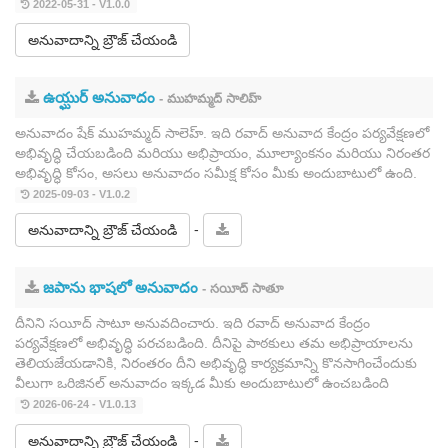
2022-05-31 - V1.0.0
అనువాదాన్ని బ్రౌజ్ చేయండి
ఉయ్ఘుర్ అనువాదం
- ముహమ్మద్ సాలిహ్
అనువాదం షేక్ ముహమ్మద్ సాలెహ్. ఇది రవాద్ అనువాద కేంద్రం పర్యవేక్షణలో
అభివృద్ధి చేయబడింది మరియు అభిప్రాయం, మూల్యాంకనం మరియు నిరంతర
అభివృద్ధి కోసం, అసలు అనువాదం సమీక్ష కోసం మీకు అందుబాటులో ఉంది.
2025-09-03 - V1.0.2
-
అనువాదాన్ని బ్రౌజ్ చేయండి
జపాను భాషలో అనువాదం
- సయీద్ సాతూ
దీనిని సయీద్ సాటూ అనువదించారు. ఇది రవాద్ అనువాద కేంద్రం
పర్యవేక్షణలో అభివృద్ధి పరచబడింది. దీనిపై పాఠకులు తమ అభిప్రాయాలను
తెలియజేయడానికి, నిరంతరం దీని అభివృద్ధి కార్యక్రమాన్ని కొనసాగించేందుకు
వీలుగా ఒరిజినల్ అనువాదం ఇక్కడ మీకు అందుబాటులో ఉంచబడింది
2026-06-24 - V1.0.13
-
అనువాదాన్ని బ్రౌజ్ చేయండి