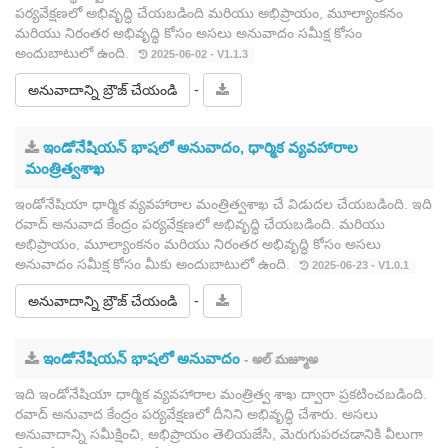
పర్యవేక్షణలో అభివృద్ధి చేయబడింది మరియు అభిప్రాయం, మూల్యాంకనం
మరియు నిరంతర అభివృద్ధి కోసం అసలు అనువాదం సమీక్ష కోసం
అందుబాటులో ఉంది.
2025-06-02 - V1.1.3
-
అనువాదాన్ని బ్రౌజ్ చేయండి
ఇండోనేషియన్ భాషలో అనువాదం, ధార్మిక వ్యవహారాల
మంత్రిత్వశాఖ
ఇండోనేషియా ధార్మిక వ్యవహారాల మంత్రిత్వశాఖ చే విడుదల చేయబడింది. ఇది
రవాద్ అనువాద కేంద్రం పర్యవేక్షణలో అభివృద్ధి చేయబడింది. మరియు
అభిప్రాయం, మూల్యాంకనం మరియు నిరంతర అభివృద్ధి కోసం అసలు
అనువాదం సమీక్ష కోసం మీకు అందుబాటులో ఉంది.
2025-06-23 - V1.0.1
-
అనువాదాన్ని బ్రౌజ్ చేయండి
ఇండోనేషియన్ భాషలో అనువాదం
- అల్ మజ్మూఅ
ఇది ఇండోనేషియా ధార్మిక వ్యవహారాల మంత్రిత్వ శాఖ ద్వారా ప్రకటించబడింది.
రవాద్ అనువాద కేంద్రం పర్యవేక్షణలో దీనిని అభివృద్ధి చేశారు. అసలు
అనువాదాన్ని సమీక్షించి, అభిప్రాయం తెలియజేసి, మెరుగుపరచడానికి వీలుగా