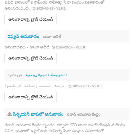
వివిధ భాషలలో ఇస్లామీయ సాహిత్య సేవా సంఘం సహకారంతో
అనువదించింది.
2026-03-29 - V1.0.1
అనువాదాన్ని బ్రౌజ్ చేయండి
రష్యన్ అనువాదం
- అబూ ఆదిల్
అనువాదము - అబూ ఆదిల్
2026-02-14 - V1.0.0
అనువాదాన్ని బ్రౌజ్ చేయండి
الترجمة البيلاروسية
- كريفتسوف
ترجمة اليكسيا إسماعيل كريفتسوف.
2025-12-31 - V1.0.0
అనువాదాన్ని బ్రౌజ్ చేయండి
సెర్బియన్ భాషలో అనువాదం
- రవాద్ అనువాద కేంద్రం
రవాద్ అనువాద కేంద్రం బృందం, రబ్వహ్ లోని దావా అసోసియేషన్ మరియు
వివిధ భాషలలో ఇస్లామీయ సాహిత్య సేవా సంఘం సహకారంతో