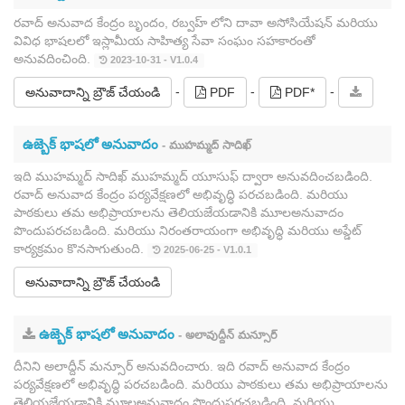
రవాద్ అనువాద కేంద్రం బృందం, రబ్వహ్ లోని దావా అసోసియేషన్ మరియు
వివిధ భాషలలో ఇస్లామీయ సాహిత్య సేవా సంఘం సహకారంతో
అనువదించింది.
2023-10-31 - V1.0.4
-
-
-
అనువాదాన్ని బ్రౌజ్ చేయండి
PDF
PDF*
ఉజ్బెక్ భాషలో అనువాదం
- ముహమ్మద్ సాదిఖ్
ఇది ముహమ్మద్ సాదిఖ్ ముహమ్మద్ యూసుఫ్ ద్వారా అనువదించబడింది.
రవాద్ అనువాద కేంద్రం పర్యవేక్షణలో అభివృద్ధి పరచబడింది. మరియు
పాఠకులు తమ అభిప్రాయాలను తెలియజేయడానికి మూలఅనువాదం
పొందుపరచబడింది. మరియు నిరంతరాయంగా అభివృద్ధి మరియు అప్డేట్
కార్యక్రమం కొనసాగుతుంది.
2025-06-25 - V1.0.1
అనువాదాన్ని బ్రౌజ్ చేయండి
ఉజ్బెక్ భాషలో అనువాదం
- అలావుద్దీన్ మన్సూర్
దీనిని అలాద్దీన్ మన్సూర్ అనువదించారు. ఇది రవాద్ అనువాద కేంద్రం
పర్యవేక్షణలో అభివృద్ధి పరచబడింది. మరియు పాఠకులు తమ అభిప్రాయాలను
తెలియజేయడానికి మూలఅనువాదం పొందుపరచబడింది. మరియు