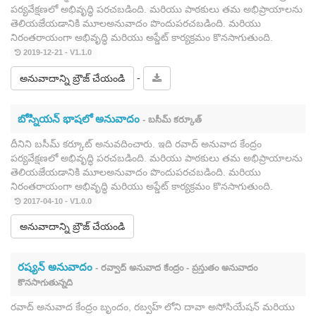
పర్యవేక్షణలో అభివృద్ధి పరచబడింది. మరియు పాఠకులు తమ అభిప్రాయాలను
తెలియజేయడానికి మూలఅనువాదం పొందుపరచబడింది. మరియు
నిరంతరాయంగా అభివృద్ధి మరియు అప్డేట్ కార్యక్రమం కొనసాగుతుంది.
2019-12-21 - V1.1.0
-
అనువాదాన్ని బ్రౌజ్ చేయండి
బోస్నియన్ భాషలో అనువాదం
- బసీమ్ కర్కూత్
దీనిని బసీమ్ కర్కూట్ అనువదించారు. ఇది రవాద్ అనువాద కేంద్రం
పర్యవేక్షణలో అభివృద్ధి పరచబడింది. మరియు పాఠకులు తమ అభిప్రాయాలను
తెలియజేయడానికి మూలఅనువాదం పొందుపరచబడింది. మరియు
నిరంతరాయంగా అభివృద్ధి మరియు అప్డేట్ కార్యక్రమం కొనసాగుతుంది.
2017-04-10 - V1.0.0
అనువాదాన్ని బ్రౌజ్ చేయండి
రష్యన్ అనువాదం
- రవ్వాద్ అనువాద కేంద్రం - ప్రస్తుతం అనువాదం
కొనసాగుతున్నది
రవాద్ అనువాద కేంద్రం బృందం, రబ్వహ్ లోని దావా అసోసియేషన్ మరియు