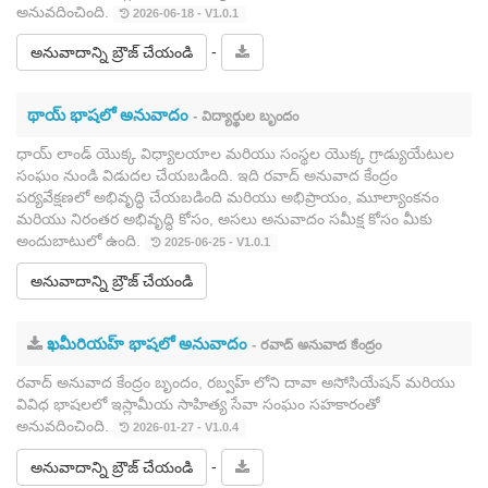
అనువదించింది.
2026-06-18 - V1.0.1
-
అనువాదాన్ని బ్రౌజ్ చేయండి
థాయ్ భాషలో అనువాదం
- విద్యార్థుల బృందం
ధాయ్ లాండ్ యొక్క విధ్యాలయాల మరియు సంస్థల యొక్క గ్రాడ్యుయేటుల
సంఘం నుండి విడుదల చేయబడింది. ఇది రవాద్ అనువాద కేంద్రం
పర్యవేక్షణలో అభివృద్ధి చేయబడింది మరియు అభిప్రాయం, మూల్యాంకనం
మరియు నిరంతర అభివృద్ధి కోసం, అసలు అనువాదం సమీక్ష కోసం మీకు
అందుబాటులో ఉంది.
2025-06-25 - V1.0.1
అనువాదాన్ని బ్రౌజ్ చేయండి
ఖమీరియహ్ భాషలో అనువాదం
- రవాద్ అనువాద కేంద్రం
రవాద్ అనువాద కేంద్రం బృందం, రబ్వహ్ లోని దావా అసోసియేషన్ మరియు
వివిధ భాషలలో ఇస్లామీయ సాహిత్య సేవా సంఘం సహకారంతో
అనువదించింది.
2026-01-27 - V1.0.4
-
అనువాదాన్ని బ్రౌజ్ చేయండి