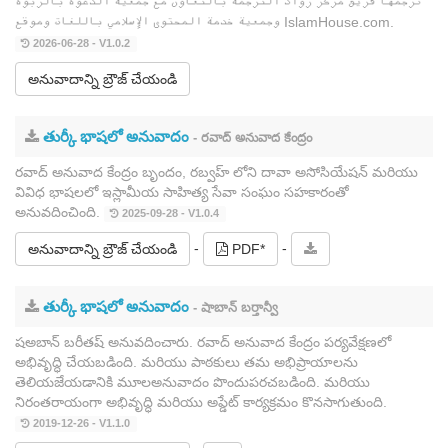
ترجمها فريق مركز رواد الترجمة بالتعاون مع جمعية الدعوة بالربوة
وجمعية خدمة المحتوى الإسلامي باللغات وموقع IslamHouse.com.
2026-06-28 - V1.0.2
అనువాదాన్ని బ్రౌజ్ చేయండి
తుర్కీ భాషలో అనువాదం
- రవాద్ అనువాద కేంద్రం
రవాద్ అనువాద కేంద్రం బృందం, రబ్వహ్ లోని దావా అసోసియేషన్ మరియు
వివిధ భాషలలో ఇస్లామీయ సాహిత్య సేవా సంఘం సహకారంతో
అనువదించింది.
2025-09-28 - V1.0.4
-
-
అనువాదాన్ని బ్రౌజ్ చేయండి
PDF*
తుర్కీ భాషలో అనువాదం
- షాబాన్ బర్తాన్వీ
షఅబాన్ బరీతష్ అనువదించారు. రవాద్ అనువాద కేంద్రం పర్యవేక్షణలో
అభివృద్ధి చేయబడింది. మరియు పాఠకులు తమ అభిప్రాయాలను
తెలియజేయడానికి మూలఅనువాదం పొందుపరచబడింది. మరియు
నిరంతరాయంగా అభివృద్ధి మరియు అప్డేట్ కార్యక్రమం కొనసాగుతుంది.
2019-12-26 - V1.1.0