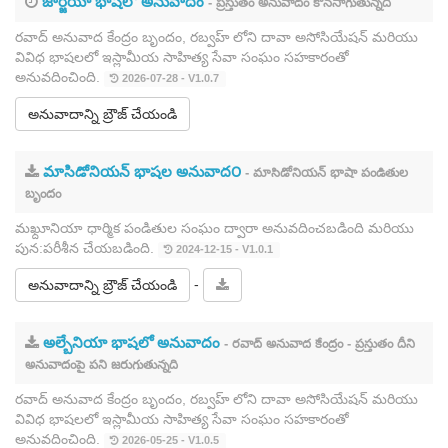
జార్జియా భాషలో అనువాదం
- ప్రస్తుతం అనువాదం కొనసాగుతున్నది
రవాద్ అనువాద కేంద్రం బృందం, రబ్వహ్ లోని దావా అసోసియేషన్ మరియు
వివిధ భాషలలో ఇస్లామీయ సాహిత్య సేవా సంఘం సహకారంతో
అనువదించింది.
2026-07-28 - V1.0.7
అనువాదాన్ని బ్రౌజ్ చేయండి
మాసిడోనియన్ భాషల అనువాద౦
- మాసిడోనియన్ భాషా పండితుల
బృందం
మఖ్దూనియా ధార్మిక పండితుల సంఘం ద్వారా అనువదించబడింది మరియు
పున:పరీశీన చేయబడింది.
2024-12-15 - V1.0.1
-
అనువాదాన్ని బ్రౌజ్ చేయండి
అల్బేనియా భాషలో అనువాదం
- రవాద్ అనువాద కేంద్రం - ప్రస్తుతం దీని
అనువాదంపై పని జరుగుతున్నది
రవాద్ అనువాద కేంద్రం బృందం, రబ్వహ్ లోని దావా అసోసియేషన్ మరియు
వివిధ భాషలలో ఇస్లామీయ సాహిత్య సేవా సంఘం సహకారంతో
అనువదించింది.
2026-05-25 - V1.0.5