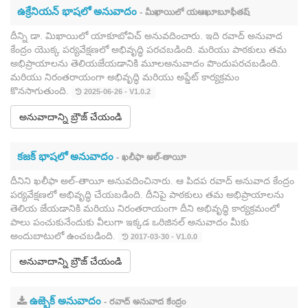
ఉక్రేనియన్ భాషలో అనువాదం
- మీఖాయిలో యఆఖూబూఫీతష్
దీన్ని డా. మిఖాయిలో యాకూబోవిచ్ అనువదించారు. ఇది రవాద్ అనువాద
కేంద్రం యొక్క పర్యవేక్షణలో అభివృద్ధి పరచబడింది. మరియు పాఠకులు తమ
అభిప్రాయాలను తెలియజేయడానికి మూలఅనువాదం పొందుపరచబడింది.
మరియు నిరంతరాయంగా అభివృద్ధి మరియు అప్డేట్ కార్యక్రమం
కొనసాగుతుంది.
2025-06-26 - V1.0.2
అనువాదాన్ని బ్రౌజ్ చేయండి
కజక్ భాషలో అనువాదం
- ఖలీఫా అల్-తాయీ
దీనిని ఖలీఫా అల్-తాయీ అనువదించినారు. ఆ పిదప రవాద్ అనువాద కేంద్రం
పర్యవేక్షణలో అభివృద్ధి చేయబడింది. దీనిపై పాఠకులు తమ అభిప్రాయాలను
తెలియ జేయడానికి మరియు నిరంతరాయంగా దీని అభివృద్ధి కార్యక్రమంలో
పాలు పంచుకునేందుకు వీలుగా ఇక్కడ ఒరిజినల్ అనువాదం మీకు
అందుబాటులో ఉంచబడింది.
2017-03-30 - V1.0.0
అనువాదాన్ని బ్రౌజ్ చేయండి
ఉజ్బెక్ అనువాదం
- రవాద్ అనువాద కేంద్రం