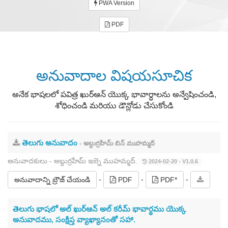
PWA Version
PDF
అనువాదాల విషయసూచిక
అనేక భాషలలో పవిత్ర ఖుర్ఆన్ యొక్క భావార్ధాలను అన్వేషించండి,
శోధించండి మరియు డౌన్లోడు చేసుకోండి
తెలుగు అనువాదం
- అబ్దుర్రహీమ్ బిన్ ముహమ్మద్
అనువాదకులు - అబ్దుర్రహీమ్ ఇబ్నె ముహమ్మద్.
2024-02-20 - V1.0.6
-
-
-
అనువాదాన్ని బ్రౌజ్ చేయండి
PDF
PDF*
తెలుగు భాషలో అల్ ఖుర్ఆన్ అల్ కరీమ్ భావార్థము యొక్క
అనువాదము, సంక్షిప్త వ్యాఖ్యానంతో సహా.