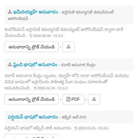
ఖమీరియ్యహ్ అనువాదం
- ఇస్లామిక్ కమ్యూనిటీ డెవలప్‌మెంట్
అసోసియేషన్
కంబోడియన్ ఇస్లామిక్ కమ్యూనిటీ డెవలప్మెంట్ అసోసియేషన్ ద్వారా జారీ
చేయబడింది.
2024-08-08 - V1.0.2
-
అనువాదాన్ని బ్రౌజ్ చేయండి
ఫ్రెంచి భాషలో అనువాదం
- రవాద్ అనువాద కేంద్రం
రవాద్ అనువాద కేంద్రం బృందం, రబ్వహ్ లోని దావా అసోసియేషన్ మరియు
వివిధ భాషలలో ఇస్లామీయ సాహిత్య సేవా సంఘం సహకారంతో
అనువదించింది.
2026-02-24 - V1.1.3
-
-
అనువాదాన్ని బ్రౌజ్ చేయండి
PDF
పర్షియన్ భాషలో అనువాదం
- తఫ్సీర్ అల్-సాది
పర్షియన్ భాషలో తఫ్సీర్ సాదీ అనువాదం
2022-03-21 - V1.0.0