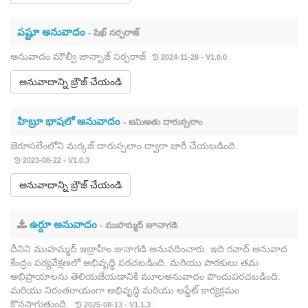
పష్టూ అనువాదం
- షేఖ్ సర్ఫరాజ్
అనువాదం మౌల్వీ జాన్బాజ్ సర్ఫరాజ్
2024-11-28 - V1.0.0
అనువాదాన్ని బ్రౌజ్ చేయండి
హిబ్రూ భాషలో అనువాదం
- జమిఅతు దారుస్సలాం
జెరూసలేంలోని మర్కజ్ దారుస్సలాం ద్వారా జారీ చేయబడింది.
2023-08-22 - V1.0.3
అనువాదాన్ని బ్రౌజ్ చేయండి
ఉర్దూ అనువాదం
- ముహమ్మద్ జూనాగడి
దీనిని ముహమ్మద్ ఇబ్రాహీం జునాగడి అనువదించారు. ఇది రవాద్ అనువాద
కేంద్రం పర్యవేక్షణలో అభివృద్ధి పరచబడింది. మరియు పాఠకులు తమ
అభిప్రాయాలను తెలియజేయడానికి మూలఅనువాదం పొందుపరచబడింది.
మరియు నిరంతరాయంగా అభివృద్ధి మరియు అప్డేట్ కార్యక్రమం
కొనసాగుతుంది.
2025-08-13 - V1.1.3