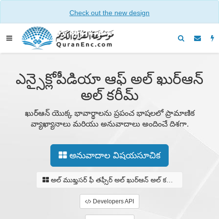
Check out the new design
ఎన్సైక్లోపీడియా ఆఫ్ అల్ ఖుర్ఆన్
అల్ కరీమ్
ఖుర్ఆన్ యొక్క భావార్థాలను ప్రపంచ భాషలలో ప్రామాణిక
వ్యాఖ్యానాలు మరియు అనువాదాలు అందించే దిశగా.
అనువాదాల విషయసూచిక
అల్ ముఖ్తసర్ ఫీ తఫ్సీర్ అల్ ఖుర్ఆన్ అల్ కరీమ్
Developers API