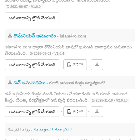
2021-06-07 - V1.0.0
అనువాదాన్ని బ్రౌజ్ చేయండి
రొమేనియన్ అనువాదం
- Islam4ro.com
islam4ro.com ద్వారా రోమేనియన్ భాషలో ఖుర్ఆన్ భావార్థము అనువాదం
చేయబడింది.
2025-05-01 - V1.0.4
-
-
అనువాదాన్ని బ్రౌజ్ చేయండి
PDF*
డచ్ అనువాదము
- రవాద్ అనువాద కేంద్రం పర్యవేక్షణలో
డచ్ ఇస్లామీయ కేంద్రం నుండి విడుదల చేయబడింది. ఇది రవాద్ అనువాద
కేంద్రం యొక్క పర్యవేక్షణలో అభివృద్ధి పరచబడింది.
2025-11-19 - V2.0.10
-
-
అనువాదాన్ని బ్రౌజ్ చేయండి
PDF*
الترجمة السويدية
- رواد الترجمة