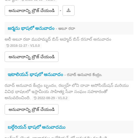
-
అనువాదాన్ని బ్రౌజ్ చేయండి
జర్మను భాషలో అనువాదం
- అబూ రదా
అలీ అబూ రజా ముహమ్మద్ బిన్ అహ్మద్ బిన్ రసూల్ అనువాదం
2016-11-27 - V1.0.0
అనువాదాన్ని బ్రౌజ్ చేయండి
ఇటాలియన్ భాషలో అనువాదం
- రవాద్ అనువాద కేంద్రం.
రవాద్ అనువాద కేంద్రం బృందం, రబ్వహ్ లోని దావా అసోసియేషన్ మరియు
వివిధ భాషలలో ఇస్లామీయ సాహిత్య సేవా సంఘం సహకారంతో
అనువదించింది.
2022-08-29 - V1.0.2
అనువాదాన్ని బ్రౌజ్ చేయండి
బల్గేరియన్ భాషలో అనువాదము
ఖుర్ఆన్ యొక్క భావార్థము బల్గేరియన్ లో అనువదించబడింది.