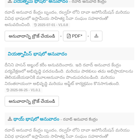
వియత్నీమీ భాషలో అనువాదం
- రవాద్ అనువాద కేంద్రం
రవాద్ అనువాద కేంద్రం బృందం, రబ్వహ్ లోని దావా అసోసియేషన్ మరియు
వివిధ భాషలలో ఇస్లామీయ సాహిత్య సేవా సంఘం సహకారంతో
అనువదించింది.
2025-07-01 - V1.0.8
-
-
అనువాదాన్ని బ్రౌజ్ చేయండి
PDF*
వియత్నామీస్ భాషలో అనువాదం
దీనిని హసన్ అబ్దుల్ కరీం అనువదించారు. ఇది రవాద్ అనువాద కేంద్రం
పర్యవేక్షణలో అభివృద్ధి పరచబడింది. మరియు పాఠకులు తమ అభిప్రాయాలను
తెలియజేయడానికి మూలఅనువాదం పొందుపరచబడింది. మరియు
నిరంతరాయంగా అభివృద్ధి మరియు అప్డేట్ కార్యక్రమం కొనసాగుతుంది.
2025-06-25 - V1.0.1
అనువాదాన్ని బ్రౌజ్ చేయండి
థాయ్ భాషలో అనువాదం
- రవాద్ అనువాద కేంద్రం
రవాద్ అనువాద కేంద్రం బృందం, రబ్వహ్ లోని దావా అసోసియేషన్ మరియు
వివిధ భాషలలో ఇస్లామీయ సాహిత్య సేవా సంఘం సహకారంతో