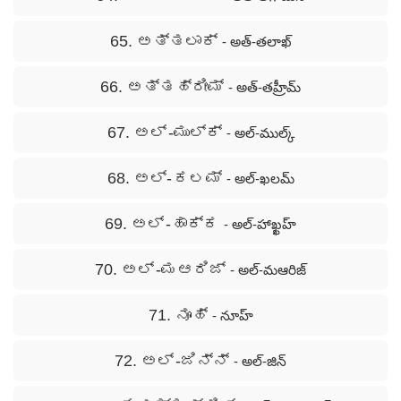
65. ಅತ್ತಲಾಕ್
- అత్-తలాఖ్
66. ಅತ್ತಹ್ರೀಮ್
- అత్-తహ్రీమ్
67. ಅಲ್ -ಮುಲ್ಕ್
- అల్-ముల్క్
68. ಅಲ್- ಕಲಮ್
- అల్-ఖలమ్
69. ಅಲ್ -ಹಾಕ್ಕ
- అల్-హాఖ్ఖహ్
70. ಅಲ್ -ಮಆರಿಜ್
- అల్-మఆరిజ్
71. ನೂಹ್
- నూహ్
72. ಅಲ್ -ಜಿನ್ನ್
- అల్-జిన్