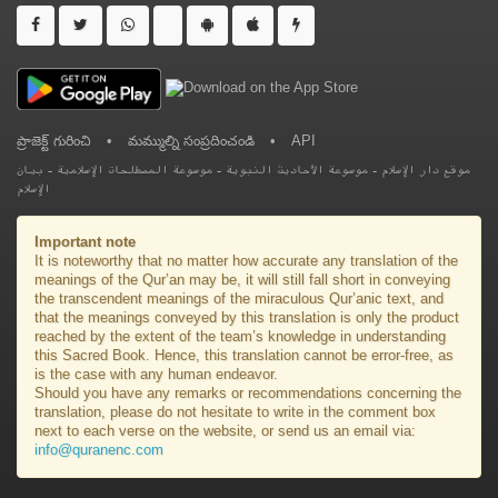
ప్రాజెక్ట్ గురించి
•
మమ్ముల్ని సంప్రదించండి
•
API
بيان
-
موسوعة المصطلحات الإسلامية
-
موسوعة الأحاديث النبوية
-
موقع دار الإسلام
الإسلام
Important note
It is noteworthy that no matter how accurate any translation of the
meanings of the Qur’an may be, it will still fall short in conveying
the transcendent meanings of the miraculous Qur’anic text, and
that the meanings conveyed by this translation is only the product
reached by the extent of the team’s knowledge in understanding
this Sacred Book. Hence, this translation cannot be error-free, as
is the case with any human endeavor.
Should you have any remarks or recommendations concerning the
translation, please do not hesitate to write in the comment box
next to each verse on the website, or send us an email via:
info@quranenc.com