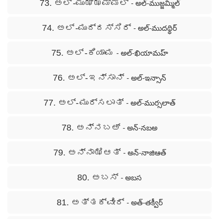
73. ಅಲ್ -ಮುಝ್ಝಮ್ಮಿಲ್
- అల్-ముజ్జమ్మిల్
74. ಅಲ್ -ಮುದ್ದಸ್ಸಿರ್
- అల్-ముదథ్థిర్
75. ಅಲ್ -ಕಿಯಾಮ
- అల్-ఖియామహ్
76. ಅಲ್- ಇನ್ಸಾನ್
- అల్-ఇన్సాన్
77. ಅಲ್- ಮುರ್ಸಲಾತ್
- అల్-ముర్సలాత్
78. ಅನ್ನಬಅ್
- అన్-నబఅ
79. ಅನ್ನಾಝಿಆತ್
- అన్-నాజిఆత్
80. ಅಬಸ್
- అబస
81. ಅತ್ತಕ್ವೀರ್
- అత్-తక్వీర్