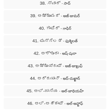
38. ಸ್ವಾದ್
- సాద్
39. ಅಝ್ಝುಮರ್
- అజ్-జుమర్
40. ಗಾಫಿರ್
- గాఫిర్
41. ಫುಸ್ಸಿಲತ್
- ఫుశ్శిలత్
42. ಅಶ್ಶೂರಾ
- అష్-షురా
43. ಅಝ್ಝುಖ್ರುಫ್
- అజ్-జుఖ్రుఫ్
44. ಅದ್ದುಖಾನ್
- అద్-దుఖ్ఖాన్
45. ಅಲ್ -ಜಾಸಿಯ
- అల్-జాథియహ్
46. ಅಲ್ -ಅಹ್ಕಾಫ್
- అల్-అహ్ఖాఫ్