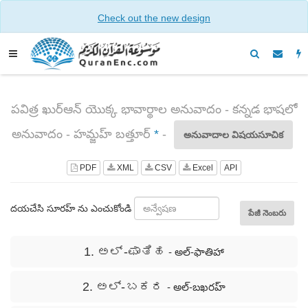
Check out the new design
పవిత్ర ఖుర్ఆన్ యొక్క భావార్థాల అనువాదం - కన్నడ భాషలో
అనువాదం - హమ్జహ్ బత్తూర్
*
-
అనువాదాల విషయసూచిక
PDF
XML
CSV
Excel
API
దయచేసి సూరహ్ ను ఎంచుకోండి
పేజీ నెంబరు
1. ಅಲ್ -ಫಾತಿಹ
- అల్-ఫాతిహా
2. ಅಲ್- ಬಕರ
- అల్-బఖరహ్