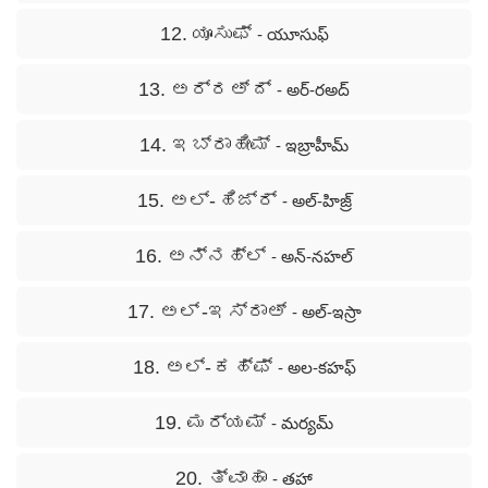
12. ಯೂಸುಫ್
- యూసుఫ్
13. ಅರ್‍ರಅ್ ದ್
- అర్-రఅద్
14. ಇಬ್ರಾಹೀಮ್
- ఇబ్రాహీమ్
15. ಅಲ್- ಹಿಜ್ರ್
- అల్-హిజ్ర్
16. ಅನ್ನಹ್ಲ್
- అన్-నహల్
17. ಅಲ್ -ಇಸ್ರಾಅ್
- అల్-ఇస్రా
18. ಅಲ್- ಕಹ್ಫ್
- అల-కహఫ్
19. ಮರ್ಯಮ್
- మర్యమ్
20. ತ್ವಾಹಾ
- తహా