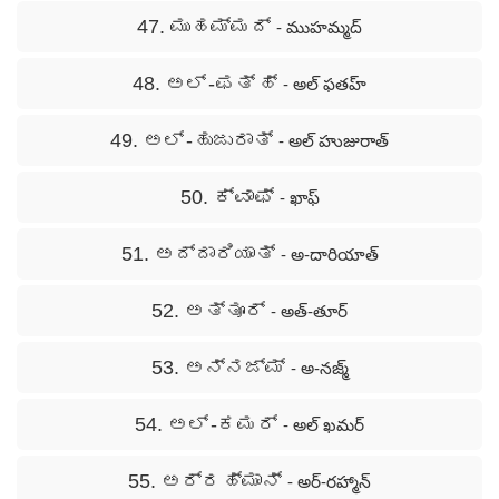
47. ಮುಹಮ್ಮದ್
- ముహమ్మద్
48. ಅಲ್ -ಫತ್ ಹ್
- అల్ ఫతహ్
49. ಅಲ್ -ಹುಜುರಾತ್
- అల్ హుజురాత్
50. ಕ್ವಾಫ್
- ఖాఫ్
51. ಅದ್ದಾರಿಯಾತ್
- అ-దారియాత్
52. ಅತ್ತೂರ್
- అత్-తూర్
53. ಅನ್ನಜ್ಮ್
- అ-నజ్మ్
54. ಅಲ್ -ಕಮರ್
- అల్ ఖమర్
55. ಅರ್‍ರಹ್ಮಾನ್
- అర్-రహ్మాన్