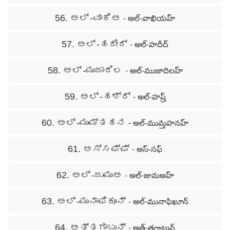
56. ಅಲ್ -ವಾಕಿಅ
- అల్-వాఖియహ్
57. ಅಲ್ -ಹದೀದ್
- అల్-హదీద్
58. ಅಲ್ -ಮುಜಾದಿಲ
- అల్-ముజాదిలహ్
59. ಅಲ್ -ಹಶ್ರ್
- అల్-హష్ర్
60. ಅಲ್ -ಮುಮ್ತಹನ
- అల్-ముమ్తహనహ్
61. ಅಸ್ಸಫ್ಫ್
- అస్-సఫ్
62. ಅಲ್ -ಜುಮುಅ
- అల్-జుమఅహ్
63. ಅಲ್ -ಮುನಾಫಿಕೂನ್
- అల్-మునాఫిఖూన్
64. ಅತ್ತಗಾಬುನ್
- అత్-తగాబున్