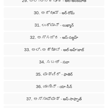
29. ಅಲ್ -ಅನ್ಕಬೂತ್
- అల్-అంకబూత్
30. ಅರ್‍ರೂಮ್
- అర్-రోమ్
31. ಲುಕ್ಮಾನ್
- లుఖ్మాన్
32. ಅಸ್ಸಜ್ದ
- అస్-సజ్దహ్
33. ಅಲ್- ಅಹ್ ಝಾಬ್
- అల్-అహ్'జాబ్
34. ಸಬಅ್
- సబా
35. ಫಾತ್ವಿರ್
- ఫాతిర్
36. ಯಾಸೀನ್
- యా-సీన్
37. ಅಸ್ಸಾಫ್ಫಾತ್
- అస్-సాఫ్ఫాత్