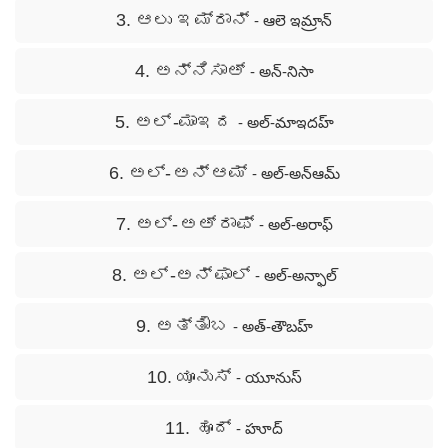
3. ಆಲು ಇಮ್ರಾನ್
- ఆలె ఇమ్రాన్
4. ಅನ್ನಿಸಾಅ್
- అన్-నిసా
5. ಅಲ್ -ಮಾಇದ
- అల్-మాఇదహ్
6. ಅಲ್- ಅನ್ ಆಮ್
- అల్-అన్ఆమ్
7. ಅಲ್- ಅಅ್ ರಾಫ್
- అల్-అరాఫ్
8. ಅಲ್ -ಅನ್ ಫಾಲ್
- అల్-అన్ఫాల్
9. ಅತ್ತೌಬ
- అత్-తౌబహ్
10. ಯೂನುಸ್
- యూనుస్
11. ಹೂದ್
- హూద్