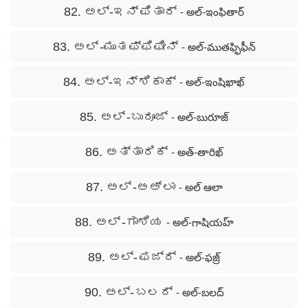
82. ಅಲ್-ಇನ್ ಫಿತಾರ್
- అల్-ఇంఫితార్
83. ಅಲ್ -ಮುತಫ್ಫಿಫೀನ್
- అల్-ముతఫ్ఫిఫీన్
84. ಅಲ್-ಇನ್ ಶಿಕಾಕ್
- అల్-ఇంషిఖాఖ్
85. ಅಲ್ -ಬುರೂಜ್
- అల్-బురూజ్
86. ಅತ್ತಾರಿಕ್
- అత్-తారిఖ్
87. ಅಲ್ -ಅಅ್ ಲಾ
- అల్ ఆలా
88. ಅಲ್ -ಗಾಶಿಯ
- అల్-గాషియహ్
89. ಅಲ್- ಫಜ್ರ್
- అల్-ఫజ్ర్
90. ಅಲ್- ಬಲದ್
- అల్-బలద్