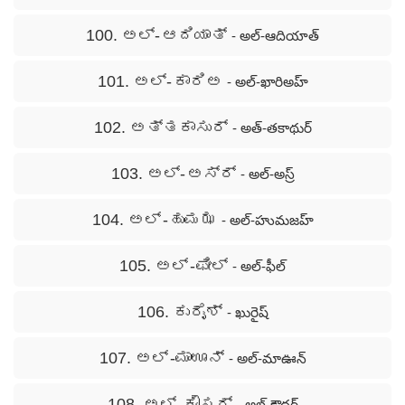
100. ಅಲ್- ಆದಿಯಾತ್
- అల్-ఆదియాత్
101. ಅಲ್- ಕಾರಿಅ
- అల్-ఖారిఅహ్
102. ಅತ್ತಕಾಸುರ್
- అత్-తకాథుర్
103. ಅಲ್- ಅಸ್ರ್
- అల్-అస్ర్
104. ಅಲ್ -ಹುಮಝ
- అల్-హుమజహ్
105. ಅಲ್ -ಫೀಲ್
- అల్-ఫీల్
106. ಕುರೈಶ್
- ఖురైష్
107. ಅಲ್ -ಮಾಊನ್
- అల్-మాఊన్
108. ಅಲ್ -ಕೌಸರ್
- అల్-కౌథర్