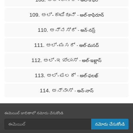
109. ಅಲ್- ಕಾಫಿರೂನ್
- అల్-కాఫిరూన్
110. ಅನ್ನಸ್ರ್
- అన్-నస్ర్
111. ಅಲ್- ಮಸದ್
- అల్-మసద్
112. ಅಲ್ -ಇಖ್ಲಾಸ್
- అల్-ఇఖ్లాస్
113. ಅಲ್- ಫಲಕ್
- అల్-ఫలఖ్
114. ಅನ್ನಾಸ್
- అన్-నాస్
ఈమెయిల్ జాబితాలో నమోదు చేసుకోండి
నమోదు చేసుకోండి