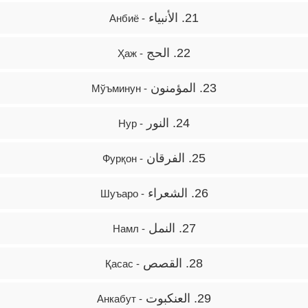
21. الأنبياء
- Анбиё
22. الحج
- Ҳаж
23. المؤمنون
- Мўъминун
24. النور
- Нур
25. الفرقان
- Фурқон
26. الشعراء
- Шуъаро
27. النمل
- Намл
28. القصص
- Қасас
29. العنكبوت
- Анкабут