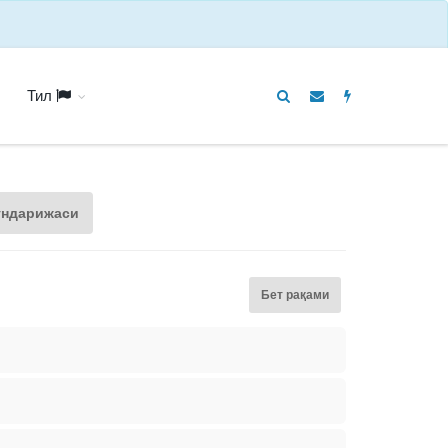
Тил
ундарижаси
Бет рақами