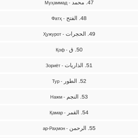
47. محمد
- Муҳаммад
48. الفتح
- Фатҳ
49. الحجرات
- Ҳужурот
50. ق
- Қоф
51. الذاريات
- Зориёт
52. الطور
- Тур
53. النجم
- Нажм
54. القمر
- Қамар
55. الرحمن
- ар-Раҳмон