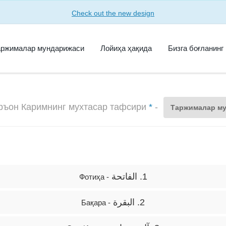
Check out the new design
аржималар мундарижаси
Лойиҳа ҳақида
Бизга боғланинг
уръон Каримнинг мухтасар тафсири
*
-
Таржималар м
1. الفاتحة
- Фотиҳа
2. البقرة
- Бақара