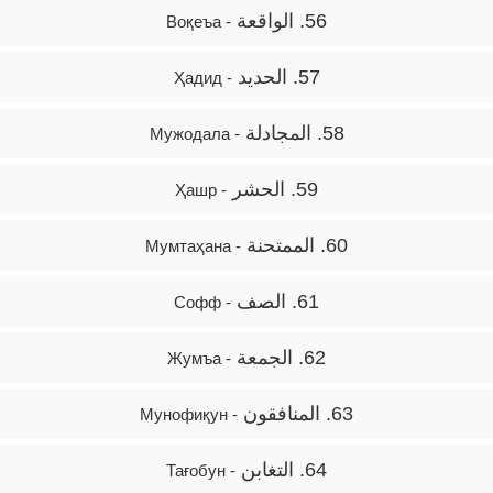
56. الواقعة
- Воқеъа
57. الحديد
- Ҳадид
58. المجادلة
- Мужодала
59. الحشر
- Ҳашр
60. الممتحنة
- Мумтаҳана
61. الصف
- Софф
62. الجمعة
- Жумъа
63. المنافقون
- Мунофиқун
64. التغابن
- Тағобун