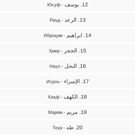
12. يوسف
- Юсуф
13. الرعد
- Раъд
14. ابراهيم
- Иброҳим
15. الحجر
- Ҳижр
16. النحل
- Наҳл
17. الإسراء
- Исроъ
18. الكهف
- Каҳф
19. مريم
- Марям
20. طه
- Тоҳа