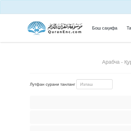
Бош саҳифа
Т
Арабча - Қ
Лутфан сурани танланг