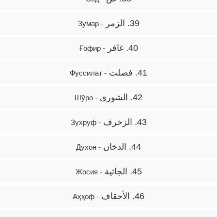
39. الزمر
- Зумар
40. غافر
- Ғофир
41. فصلت
- Фуссилат
42. الشورى
- Шўро
43. الزخرف
- Зухруф
44. الدخان
- Духон
45. الجاثية
- Жосия
46. الأحقاف
- Аҳқоф