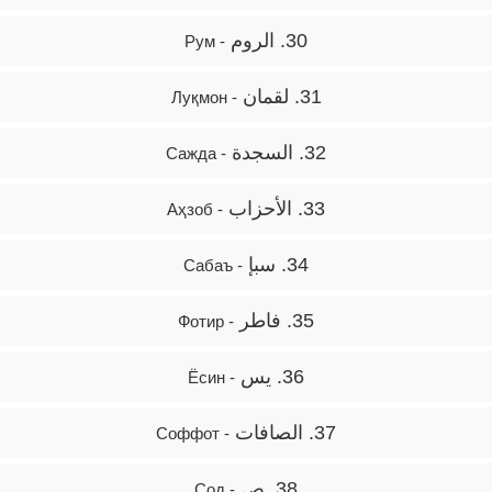
30. الروم
- Рум
31. لقمان
- Луқмон
32. السجدة
- Сажда
33. الأحزاب
- Аҳзоб
34. سبإ
- Сабаъ
35. فاطر
- Фотир
36. يس
- Ёсин
37. الصافات
- Соффот
38. ص
- Сод