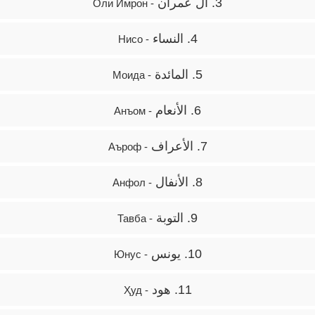
3. آل عمران
- Оли Имрон
4. النساء
- Нисо
5. المائدة
- Моида
6. الأنعام
- Анъом
7. الأعراف
- Аъроф
8. الأنفال
- Анфол
9. التوبة
- Тавба
10. يونس
- Юнус
11. هود
- Ҳуд