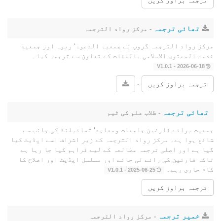
ترجمہ براوز کریں
تھائی ترجمہ
- مرکز رواد الترجمہ
مرکز رواد الترجمہ گروپ نے جمعیۃ الدعوۃ‘ ربوہ اور جمعیۃ
خدمۃ المحتوى الاسلامی باللغات کے تعاون سے ترجمہ کیا۔
2026-06-18 - V1.0.1
-
ترجمہ براوز کریں
تھائی ترجمہ
- طلاب علم کی ٹیم
جمعیت برائے فارغین جامعات ومعاہد‘ تھائیلنڈ کی جانب سے
شائع ہوا ہے۔ مرکز رواد الترجمہ کے زیر اشراف اسے اپڈیٹ کیا
گیا ہے اور اصلی ترجمہ مطالعہ کے لیے فراہم کیا جا رہا ہے
تاکہ قارئین کی رائے لی جائے اور مسلسل اپڈیٹ اور اصلاح کا
کام جاری رہے۔
2025-06-25 - V1.0.1
ترجمہ براوز کریں
خمیر ترجمہ
- مرکز رواد الترجمہ