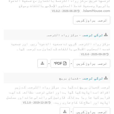
ترجمها فريق مركز رواد الترجمة بالتعاون مع جمعية الدعوة
بالربوة وجمعية خدمة المحتوى الإسلامي باللغات وموقع
IslamHouse.com.
2026-06-28 - V1.0.2
ترجمہ براوز کریں
ترکی ترجمہ
- مرکز رواد الترجمہ
مرکز رواد الترجمہ گروپ نے جمعیۃ الدعوۃ‘ ربوہ اور جمعیۃ
خدمۃ المحتوى الاسلامی باللغات کے تعاون سے ترجمہ کیا۔
2025-09-28 - V1.0.4
-
-
ترجمہ براوز کریں
PDF*
ترکی ترجمہ
- شعبان بریچ
ترجمہ شعبان بریچ نے کیا ہے۔ مرکز رواد الترجمہ کے زیر
اشراف اسے اپڈیٹ کیا گیا ہے اور اصلی ترجمہ مطالعہ کے لیے
فراہم کیا جا رہا ہے تاکہ قارئین کی رائے لی جائے اور مسلسل
اپڈیٹ اور اصلاح کا کام جاری رہے۔
2019-12-26 - V1.1.0
-
ترجمہ براوز کریں