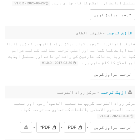
مسلسل اپڈیٹ اور اصلاح کا کام جاری رہے۔
2025-06-26 - V1.0.2
ترجمہ براوز کریں
قازق ترجمہ
- خلیفہ الطای
خلیفہ الطائی نے ترجمہ کیا۔ مرکز رواد الترجمہ کے زیر اشراف
اسے اپڈیٹ کیا گیا ہے اور اصلی ترجمہ مطالعہ کے لیے فراہم
کیا جا رہا ہے تاکہ قارئین کی رائے لی جائے اور مسلسل اپڈیٹ
اور اصلاح کا کام جاری رہے۔
2017-03-30 - V1.0.0
ترجمہ براوز کریں
ازبک ترجمہ
- مرکز رواد الترجمۃ
مرکز رواد الترجمہ گروپ نے جمعیۃ الدعوۃ‘ ربوہ اور جمعیۃ
خدمۃ المحتوى الاسلامی باللغات کے تعاون سے ترجمہ کیا۔
2023-10-31 - V1.0.4
-
-
-
ترجمہ براوز کریں
PDF
PDF*