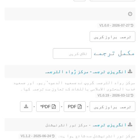
2026-07-27 - V1.0.0
ترجمہ براوز کریں
مکمل ترجمے
انگریزی ترجمہ- مرکز رُواد الترجمہ
مرکز رواد الترجمہ گروپ نے جمعیۃ الدعوۃ‘ ربوہ اور جمعیۃ
خدمۃ المحتوى الاسلامی باللغات کے تعاون سے ترجمہ کیا۔
2026-03-12 - V1.0.19
-
-
-
ترجمہ براوز کریں
PDF
PDF*
انگریزی ترجمہ
- مرکز نور انٹرنیشنل
مرکز نور انٹرنیشنل سے شائع ہوا ہے۔
2025-06-24 - V1.1.2