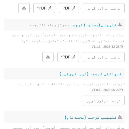
-
-
-
ترجمہ براوز کریں
PDF
PDF*
فلپینی (بسایا) ترجمہ
- مرکز رواد الترجمۃ
مرکز رواد الترجمہ گروپ نے جمعیۃ الدعوۃ‘ ربوہ اور جمعیۃ
خدمۃ المحتوى الاسلامی باللغات کے تعاون سے ترجمہ کیا۔
2025-12-23 - V1.1.3
-
-
ترجمہ براوز کریں
PDF*
فلپائنی ترجمہ (ایرانیونیہ)
شیخ عبد العزیز غرو عالم سارو منتانگ نے ترجمہ کیا ہے۔
2025-06-29 - V1.0.1
ترجمہ براوز کریں
فلپینی ترجمہ (مجندناو)
مرکز رواد الترجمہ گروپ نے جمعیۃ الدعوۃ‘ ربوہ اور جمعیۃ