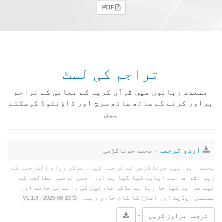
PDF
تراجم کی لسٹ
متعدد زبانوں میں قرآن کریم کے معانی کے تراجم
براوز کرنے کے ساتھ ساتھ سرچ اور ڈاؤنلوڈ کرسکتے
ہیں
اردو ترجمہ
- محمد جوناگڑھی
محمد ابراہیم جوناگڑھی نے ترجمہ کیا۔ مرکز رواد الترجمہ کے
زیر اشراف اسے اپڈیٹ کیا گیا ہے اور اصلی ترجمہ مطالعہ کے
لیے فراہم کیا جا رہا ہے تاکہ قارئین کی رائے لی جائے اور
مسلسل اپڈیٹ اور اصلاح کا کام جاری رہے۔
2025-08-13 - V1.1.3
-
ترجمہ براوز کریں