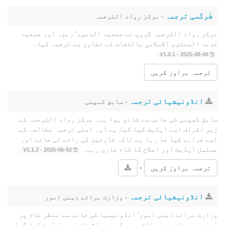
شَرکَسی ترجمہ
- مرکز رواد الترجمہ
مرکز رواد الترجمہ گروپ نے جمعیۃ الدعوۃ‘ ربوہ اور جمعیۃ
خدمۃ المحتوى الاسلامی باللغات کے تعاون سے ترجمہ کیا۔
2025-08-06 - V1.0.1
ترجمہ براوز کریں
انڈونیشیائی ترجمہ
- سابق کمپنی
سابق کمپنی کی جانب سے شائع ہوا ہے۔ مرکز رواد الترجمہ کے
زیر اشراف اسے اپڈیٹ کیا گیا ہے اور اصلی ترجمہ مطالعہ کے
لیے فراہم کیا جا رہا ہے تاکہ قارئین کی رائے لی جائے اور
مسلسل اپڈیٹ اور اصلاح کا کام جاری رہے۔
2025-06-02 - V1.1.3
-
ترجمہ براوز کریں
انڈونیشیائی ترجمہ
- وزارت برائے دینی امور
وزارت برائے دینی امور‘ انڈونیسیا کی جانب سے منظر عام پر
آیا ہے۔ مرکز رواد الترجمہ کے زیر اشراف اسے اپڈیٹ کیا گیا