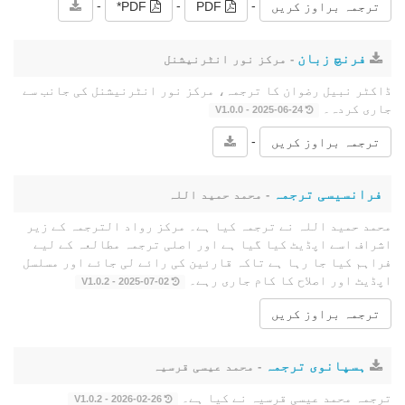
-
-
-
ترجمہ براوز کریں
PDF
PDF*
فرنچ زبان
- مرکز نور انٹرنیشنل
ڈاکٹر نبیل رضوان کا ترجمہ، مرکز نور انٹرنیشنل کی جانب سے
جاری کردہ۔
2025-06-24 - V1.0.0
-
ترجمہ براوز کریں
فرانسیسی ترجمہ
- محمد حمید اللہ
محمد حمید اللہ نے ترجمہ کیا ہے۔ مرکز رواد الترجمہ کے زیر
اشراف اسے اپڈیٹ کیا گیا ہے اور اصلی ترجمہ مطالعہ کے لیے
فراہم کیا جا رہا ہے تاکہ قارئین کی رائے لی جائے اور مسلسل
اپڈیٹ اور اصلاح کا کام جاری رہے۔
2025-07-02 - V1.0.2
ترجمہ براوز کریں
ہسپانوی ترجمہ
- محمد عیسی قرسیہ
ترجمہ محمد عیسی قرسیہ نے کیا ہے۔
2026-02-26 - V1.0.2