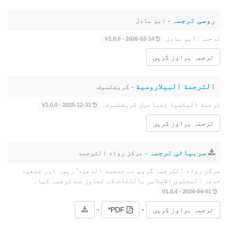
روسی ترجمہ
- ابو عادل
ترجمہ: ابو عادل
2026-02-14 - V1.0.0
ترجمہ براوز کریں
الترجمة البيلاروسية
- كريفتسوف
ترجمة اليكسيا إسماعيل كريفتسوف.
2025-12-31 - V1.0.0
ترجمہ براوز کریں
سربیائی ترجمہ
- مرکز رواد الترجمۃ
مرکز رواد الترجمہ گروپ نے جمعیۃ الدعوۃ‘ ربوہ اور جمعیۃ
خدمۃ المحتوى الاسلامی باللغات کے تعاون سے ترجمہ کیا۔
2024-04-01 - V1.0.4
-
-
ترجمہ براوز کریں
PDF*