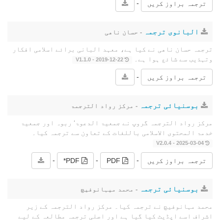
-
ترجمہ براوز کریں
البانوی ترجمہ
- حسان ناھی
ترجمہ حسان ناھی نے کیا ہے، معہد البانی برائے اسلامی افکار
وتہذیب سے شائع ہوا ہے۔
2019-12-22 - V1.1.0
-
ترجمہ براوز کریں
بوسنیائی ترجمہ
- مرکز رواد الترجمۃ
مرکز رواد الترجمہ گروپ نے جمعیۃ الدعوۃ‘ ربوہ اور جمعیۃ
خدمۃ المحتوى الاسلامی باللغات کے تعاون سے ترجمہ کیا۔
2025-03-04 - V2.0.4
-
-
-
ترجمہ براوز کریں
PDF
PDF*
بوسنیائی ترجمہ
- محمد میہانوفیچ
محمد مہانوفیچ نے ترجمہ کیا۔ مرکز رواد الترجمہ کے زیر
اشراف اسے اپڈیٹ کیا گیا ہے اور اصلی ترجمہ مطالعہ کے لیے