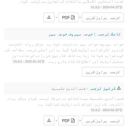
خدمۃ المحتوى الاسلامی باللغات کے تعاون سے ترجمہ کیا۔
2024-04-23 - V1.0.2
-
-
ترجمہ براوز کریں
PDF
تاجک ترجمہ : خوجہ میروف خوجہ میر
خواجہ میروف خواجہ میر نے ترجمہ کیا ہے۔ مرکز رواد الترجمہ
کے زیر اشراف اسے اپڈیٹ کیا گیا ہے اور اصلی ترجمہ مطالعہ کے
لیے فراہم کیا جا رہا ہے تاکہ قارئین کی رائے لی جائے اور
مسلسل اپڈیٹ اور اصلاح کا کام جاری رہے۔
2022-01-24 - V1.0.2
ترجمہ براوز کریں
کرغیز ترجمہ
- شمس الدین حکیموف
شمس الدین حکیموف عبدالخالق نے اس کا ترجمہ کیا، مرکز رواد
الترجمہ کے زیر اشراف اسے اپڈیٹ کیا گیا ہے۔
2024-02-20 - V1.0.2
-
-
ترجمہ براوز کریں
PDF