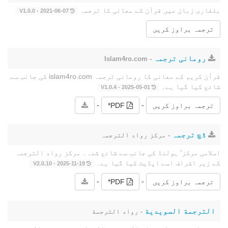
بلغاری زبان میں قرآن کے معانی کا ترجمہ
2021-06-07 - V1.0.0
ترجمہ براوز کریں
رومانی ترجمہ
- Islam4ro.com
قرآن کریم کے معانی کا رومانی ترجمہ islam4ro.com کی جانب سے
شائع کیا گیا ہے۔
2025-05-01 - V1.0.4
-
-
ترجمہ براوز کریں
PDF*
ڈچ ترجمہ
- مرکز رواد الترجمہ
اسلامی مرکز‘ ہولنڈ کی جانب سے شائع شدہ۔ مرکز رواد الترجمہ
کے زیر اشراف اسے اپڈیٹ کیا گیا ہے۔
2025-11-19 - V2.0.10
-
-
ترجمہ براوز کریں
PDF*
الترجمة السويدية
- رواد الترجمة