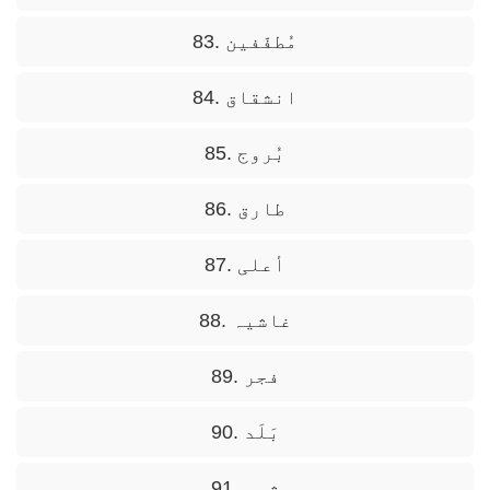
83. مُطفّفین
84. انشقاق
85. بُروج
86. طارق
87. أعلی
88. غاشیہ
89. فجر
90. بَلَد
91. شمس