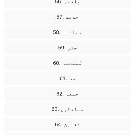
56. واقعہ
57. حدید
58. مجادلہ
59. حشر
60. مُمْتحنہ
61. صف
62. جمعہ
63. منافقون
64. تغابن