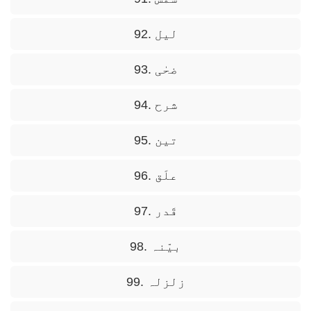
92. لیل
93. ضحٰی
94. شرح
95. تین
96. علَق
97. قَدر
98. بیّنہ
99. زلزلہ