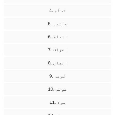
4. نساء
5. مائدہ
6. انعام
7. اعراف
8. انفال
9. توبہ
10. یونس
11. ھود