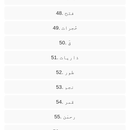
48. فتح
49. حُجرات
50. قٓ
51. ذاریات
52. طور
53. نجم
54. قمر
55. رحمٰن