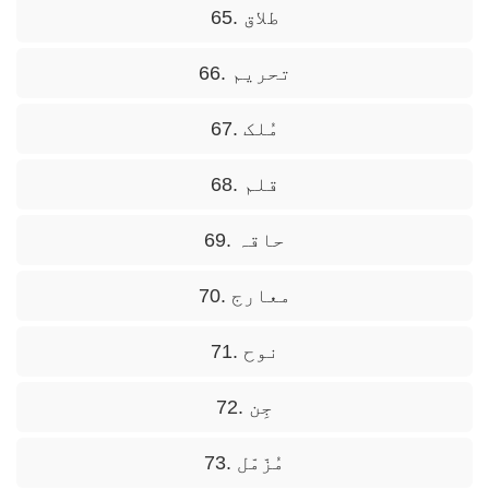
65. طلاق
66. تحریم
67. مُلک
68. قلم
69. حاقہ
70. معارج
71. نوح
72. جِن
73. مُزّمّل