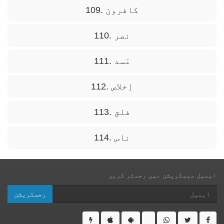
109. کافرون
110. نصر
111. مَسد
112. اِخلاص
113. فلق
114. ناس
ایمیل سبسکرپشن میں رجسٹر کریں
رجسٹریشن