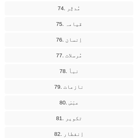
74. مُدثِّر
75. قیامہ
76. اِنسان
77. مُرسلات
78. نبأ
79. نازعات
80. عبَسْ
81. تکویر
82. اِنفطار