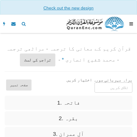
Check out the new design
قرآن کریم کے معانی کا ترجمہ - مراٹھی ترجمہ
- محمد شفیع انصاری
*
-
تراجم کی لسٹ
براہ مہربانی سورہ اختیار کریں
صفحہ نمبر
1. فاتحہ
2. بقرہ
3. آل عمران