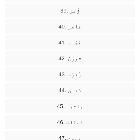
39. زُمر
40. غافر
41. فُصّلت
42. شوریٰ
43. زُخرُف
44. دُخان
45. جاثیہ
46. احقاف
47. محمد