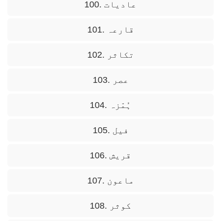
100. عادیات
101. قارعہ
102. تکاثر
103. عصر
104. ہُمّزہ
105. فیل
106. قریش
107. ماعون
108. کوثر