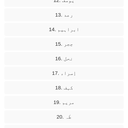
12. یوسف
13. رعد
14. ابراہیم
15. حِجر
16. نحل
17. اِسراء
18. کہف
19. مریم
20. طٰہ