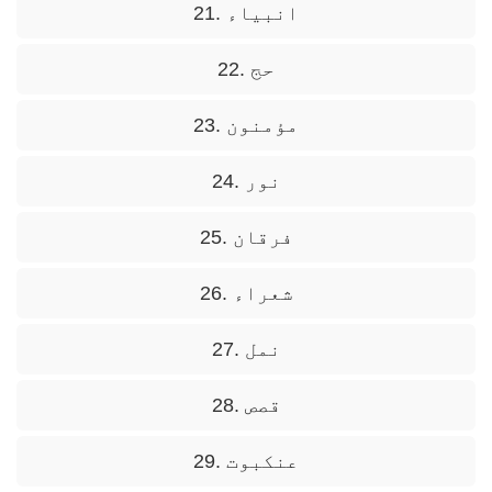
21. انبیاء
22. حج
23. مؤمنون
24. نور
25. فرقان
26. شعراء
27. نمل
28. قصص
29. عنکبوت