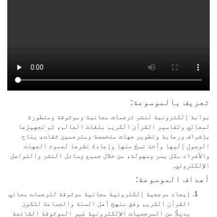
تعريف بالموسوعة:
بوابة إلكترونية لنشر ترجمات مجانية وموثوقة ومتطورة
لمعاني وتفاسير القرآن الكريم بلغات العالم، تم تجهيزها
بإشراف ورعاية وتطوير جهات متخصصة ومترجمين ثقات، يتاح
الوصول إليها وأخذ نسخ منها وإعادة نشرها لعموم الجهات
والأفراد بكل يسر وسهولة، من خلال جميع وسائل النشر والتواصل
الإلكتروني.
أهداف الموسوعة:
إيجاد مرجعية إلكترونية مجانية موثوقة لترجمات معاني
القرآن الكريم وفق منهج أهل السنة والجماعة لتكون
بديلاً عن المرجعيات الإلكترونية غير الموثوقة الشائعة