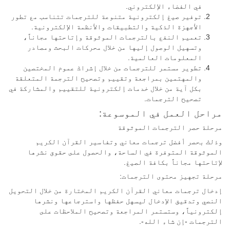
في الفضاء الإلكتروني.
توفير صيغ إلكترونية متنوعة للترجمات تتناسب مع تطور
الأجهزة الذكية والتطبيقات والأنظمة الإلكترونية.
تعميم النفع بالترجمات الموثوقة وإتاحتها مجاناً،
وتسهيل الوصول إليها من خلال محركات البحث ومصادر
المعلومات العالمية.
تطوير مستمر للترجمات من خلال إشراك عموم المختصين
والمهتمين بمراجعة وتقييم وتصحيح الترجمة المتعلقة
بكل آية من خلال خدمات إلكترونية للتقييم والمشاركة في
تصحيح الترجمات.
مراحل العمل في الموسوعة:
مرحلة حصر الترجمات الموثوقة
وذلك بحصر أفضل ترجمات معاني وتفاسير القرآن الكريم
الموثوقة المتوفرة في الساحة، والحصول على حقوق نشرها
لإتاحتها مجاناً بكافة الصيغ.
مرحلة تجهيز محتوى الترجمات:
إدخال ترجمات معاني القرآن الكريم المختارة من خلال التحويل
النصي وتدقيق الإدخال ليسهل حفظها واسترجاعها ونشرها
إلكترونياً، وستستمر المراجعة وتصحيح الملاحظات على
الترجمات -إن شاء الله-.