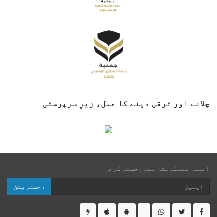
چلانے اور ترقی دینے کا عمل، زیرِ سرپرستی
:
ایمیل سبسکرپشن میں رجسٹر کریں
رجسٹریشن