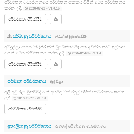
පරිවර්තන මධ්‍යස්ථානයේ පරිවර්තන ඒකකය විසින් මෙය පරිවර්තනය
කරන ලදී.
2026-07-26 - V1.0.15
-
පරිවර්තන පිරික්සීම
ජර්මානු පරිවර්තනය
- ෆ්රෑන්ක් බූබන්හයිම්
අබ්දුල්ලා අස්සාමිත් (ෆ්රෑන්ක් බුබෙන්හයිම්) සහ අචාර්ය නදීම් ඉල්යාස්
විසින් මෙය පරිවර්තනය කරන ලදී.
2025-02-03 - V1.1.4
-
පරිවර්තන පිරික්සීම
ජර්මානු පරිවර්තනය
- අබු රිළා
අලි අබු රිළා මුහම්මද් බින් අහ්මද් බින් රසූල් විසින් පරිවර්තනය කරන
ලදී.
2016-11-27 - V1.0.0
පරිවර්තන පිරික්සීම
ඉතාලියානු පරිවර්තනය
- රුව්වාද් පරිවර්තන මධ්‍යස්ථානය