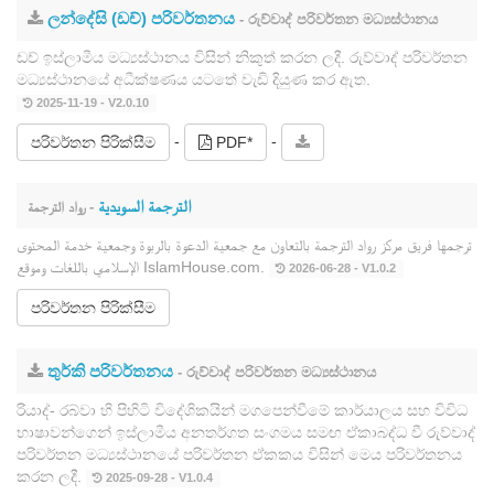
ලන්දේසි (ඩච්) පරිවර්තනය
- රුව්වාද් පරිවර්තන මධ්‍යස්ථානය
ඩච් ඉස්ලාමීය මධ්‍යස්ථානය විසින් නිකුත් කරන ලදී. රුව්වාද් පරිවර්තන
මධ්‍යස්ථානයේ අධීක්ෂණය යටතේ වැඩි දියුණ කර ඇත.
2025-11-19 - V2.0.10
-
-
පරිවර්තන පිරික්සීම
PDF*
الترجمة السويدية
- رواد الترجمة
ترجمها فريق مركز رواد الترجمة بالتعاون مع جمعية الدعوة بالربوة وجمعية خدمة المحتوى
الإسلامي باللغات وموقع IslamHouse.com.
2026-06-28 - V1.0.2
පරිවර්තන පිරික්සීම
තුර්කි පරිවර්තනය
- රුව්වාද් පරිවර්තන මධ්‍යස්ථානය
රියාද්- රබ්වා හි පිහිටි විදේශිකයින් මගපෙන්වීමේ කාර්යාලය සහ විවිධ
භාෂාවන්ගෙන් ඉස්ලාමීය අනතර්ගත සංගමය සමඟ ඒකාබද්ධ වී රුව්වාද්
පරිවර්තන මධ්‍යස්ථානයේ පරිවර්තන ඒකකය විසින් මෙය පරිවර්තනය
කරන ලදී.
2025-09-28 - V1.0.4