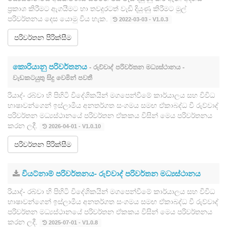
ප්‍රකාශ කිරීමට ඇගයීමට හා තවදුරටත් වැඩි දියුණු කිරීමට මුල්
පරිවර්තනය දෙස යොමු විය හැක.
2022-03-03 - V1.0.3
පරිවර්තන පිරික්සීම
කොරියානු පරිවර්තනය
- රුව්වාද් පරිවර්තන මධ්‍යස්ථානය -
වැඩකටයුතු සිදු වෙමින් පවතී
රියාද්- රබ්වා හි පිහිටි විදේශිකයින් මගපෙන්වීමේ කාර්යාලය සහ විවිධ
භාෂාවන්ගෙන් ඉස්ලාමීය අනතර්ගත සංගමය සමඟ ඒකාබද්ධ වී රුව්වාද්
පරිවර්තන මධ්‍යස්ථානයේ පරිවර්තන ඒකකය විසින් මෙය පරිවර්තනය
කරන ලදී.
2026-04-01 - V1.0.10
පරිවර්තන පිරික්සීම
වියට්නාම් පරිවර්තනය- රුව්වාද් පරිවර්තන මධ්‍යස්ථානය
රියාද්- රබ්වා හි පිහිටි විදේශිකයින් මගපෙන්වීමේ කාර්යාලය සහ විවිධ
භාෂාවන්ගෙන් ඉස්ලාමීය අනතර්ගත සංගමය සමඟ ඒකාබද්ධ වී රුව්වාද්
පරිවර්තන මධ්‍යස්ථානයේ පරිවර්තන ඒකකය විසින් මෙය පරිවර්තනය
කරන ලදී.
2025-07-01 - V1.0.8