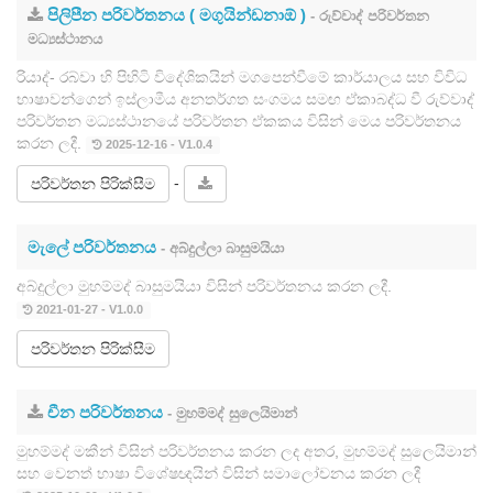
පිලිපීන පරිවර්තනය ( මගුයින්ඩනාඕ )
- රුව්වාද් පරිවර්තන
මධ්‍යස්ථානය
රියාද්- රබ්වා හි පිහිටි විදේශිකයින් මගපෙන්වීමේ කාර්යාලය සහ විවිධ
භාෂාවන්ගෙන් ඉස්ලාමීය අනතර්ගත සංගමය සමඟ ඒකාබද්ධ වී රුව්වාද්
පරිවර්තන මධ්‍යස්ථානයේ පරිවර්තන ඒකකය විසින් මෙය පරිවර්තනය
කරන ලදී.
2025-12-16 - V1.0.4
-
පරිවර්තන පිරික්සීම
මැලේ පරිවර්තනය
- අබ්දුල්ලා බාසුමයියා
අබ්දුල්ලා මුහම්මද් බාසුමයියා විසින් පරිවර්තනය කරන ලදී.
2021-01-27 - V1.0.0
පරිවර්තන පිරික්සීම
චීන පරිවර්තනය
- මුහම්මද් සුලෙයිමාන්
මුහම්මද් මකීන් විසින් පරිවර්තනය කරන ලද අතර, මුහම්මද් සුලෙයිමාන්
සහ වෙනත් භාෂා විශේෂඥයින් විසින් සමාලෝචනය කරන ලදී