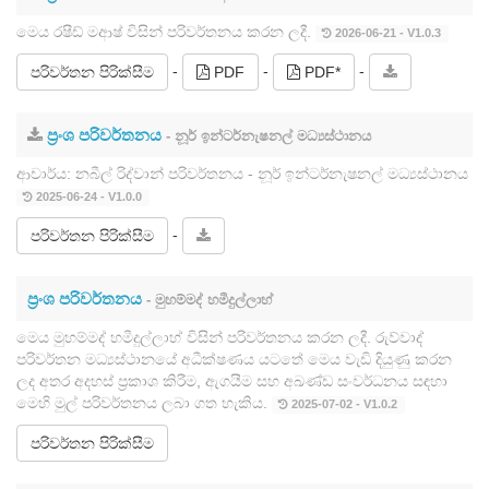
මෙය රෂීඩ් මආෂ් විසින් පරිවර්තනය කරන ලදී.
2026-06-21 - V1.0.3
-
-
-
පරිවර්තන පිරික්සීම
PDF
PDF*
ප්‍රංශ පරිවර්තනය
- නූර් ඉන්ටර්නැෂනල් මධ්‍යස්ථානය
ආචාර්ය: නබීල් රිද්වාන් පරිවර්තනය - නූර් ඉන්ටර්නැෂනල් මධ්‍යස්ථානය
2025-06-24 - V1.0.0
-
පරිවර්තන පිරික්සීම
ප්‍රංශ පරිවර්තනය
- මුහම්මද් හමීදුල්ලාහ්
මෙය මුහම්මද් හමීදුල්ලාහ් විසින් පරිවර්තනය කරන ලදී. රුව්වාද්
පරිවර්තන මධ්‍යස්ථානයේ අධීක්ෂණය යටතේ මෙය වැඩි දියුණු කරන
ලද අතර අදහස් ප්‍රකාශ කිරීම, ඇගයීම සහ අඛණ්ඩ සංවර්ධනය සඳහා
මෙහි මුල් පරිවර්තනය ලබා ගත හැකිය.
2025-07-02 - V1.0.2
පරිවර්තන පිරික්සීම