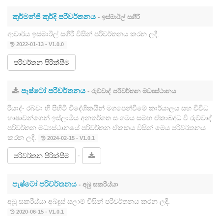
කුර්මන්ජි කුර්දි පරිවර්තනය
- ඉස්මාඊල් සගීරී
ආචාර්ය ඉස්මාඊල් සගීරී විසින් පරිවර්තනය කරන ලදී.
2022-01-13 - V1.0.0
පරිවර්තන පිරික්සීම
පැෂ්ටෝ පරිවර්තනය
- රුව්වාද් පරිවර්තන මධ්‍යස්ථානය
රියාද්- රබ්වා හි පිහිටි විදේශිකයින් මගපෙන්වීමේ කාර්යාලය සහ විවිධ
භාෂාවන්ගෙන් ඉස්ලාමීය අනතර්ගත සංගමය සමඟ ඒකාබද්ධ වී රුව්වාද්
පරිවර්තන මධ්‍යස්ථානයේ පරිවර්තන ඒකකය විසින් මෙය පරිවර්තනය
කරන ලදී.
2024-02-15 - V1.0.1
-
පරිවර්තන පිරික්සීම
පැෂ්ටෝ පරිවර්තනය
- අබු සකරිය්යා
අබූ සකරිය්යා අබ්දුස් සලාම් විසින් පරිවර්තනය කරන ලදී.
2020-06-15 - V1.0.1