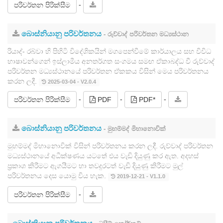
-
පරිවර්තන පිරික්සීම
බොස්නියානු පරිවර්තනය
- රුව්වාද් පරිවර්තන මධ්‍යස්ථාන
රියාද්- රබ්වා හි පිහිටි විදේශිකයින් මගපෙන්වීමේ කාර්යාලය සහ විවිධ
භාෂාවන්ගෙන් ඉස්ලාමීය අනතර්ගත සංගමය සමඟ ඒකාබද්ධ වී රුව්වාද්
පරිවර්තන මධ්‍යස්ථානයේ පරිවර්තන ඒකකය විසින් මෙය පරිවර්තනය
කරන ලදී.
2025-03-04 - V2.0.4
-
-
-
පරිවර්තන පිරික්සීම
PDF
PDF*
බොස්නියානු පරිවර්තනය
- මුහම්මද් මිහානොවික්
මුහම්මද් මිහානොවික් විසින් පරිවර්තනය කරන ලදී. රුව්වාද් පරිවර්තන
මධ්‍යස්ථානයේ අධීක්ෂණය යටතේ එය වැඩි දියුණු කර ඇත. අදහස්
ප්‍රකාශ කිරීමට ඇගයීමට හා තවදුරටත් වැඩි දියුණු කිරීමට මුල්
පරිවර්තනය දෙස යොමු විය හැක.
2019-12-21 - V1.1.0
-
පරිවර්තන පිරික්සීම