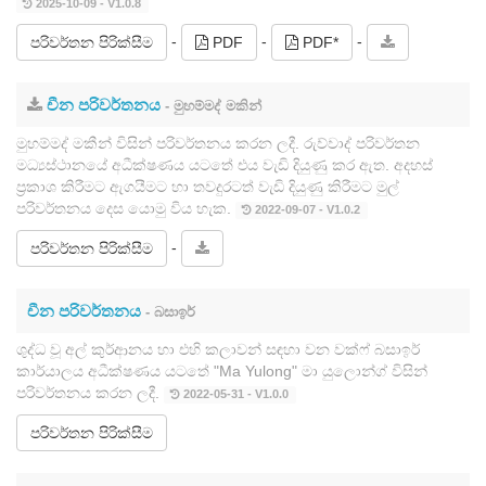
2025-10-09 - V1.0.8
-
-
-
පරිවර්තන පිරික්සීම
PDF
PDF*
චීන පරිවර්තනය
- මුහම්මද් මකින්
මුහම්මද් මකීන් විසින් පරිවර්තනය කරන ලදී. රුව්වාද් පරිවර්තන
මධ්‍යස්ථානයේ අධීක්ෂණය යටතේ එය වැඩි දියුණු කර ඇත. අදහස්
ප්‍රකාශ කිරීමට ඇගයීමට හා තවදුරටත් වැඩි දියුණු කිරීමට මුල්
පරිවර්තනය දෙස යොමු විය හැක.
2022-09-07 - V1.0.2
-
පරිවර්තන පිරික්සීම
චීන පරිවර්තනය
- බසාඉර්
ශුද්ධ වූ අල් කුර්ආනය හා එහි කලාවන් සඳහා වන වක්ෆ් බසාඉර්
කාර්යාලය අධීක්ෂණය යටතේ "Ma Yulong" මා යුලොන්ග් විසින්
පරිවර්තනය කරන ලදී.
2022-05-31 - V1.0.0
පරිවර්තන පිරික්සීම