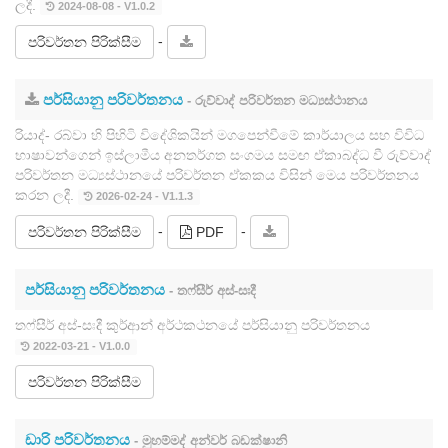
ලදී.
2024-08-08 - V1.0.2
-
පරිවර්තන පිරික්සීම
පර්සියානු පරිවර්තනය
- රුව්වාද් පරිවර්තන මධ්‍යස්ථානය
රියාද්- රබ්වා හි පිහිටි විදේශිකයින් මගපෙන්වීමේ කාර්යාලය සහ විවිධ
භාෂාවන්ගෙන් ඉස්ලාමීය අනතර්ගත සංගමය සමඟ ඒකාබද්ධ වී රුව්වාද්
පරිවර්තන මධ්‍යස්ථානයේ පරිවර්තන ඒකකය විසින් මෙය පරිවර්තනය
කරන ලදී.
2026-02-24 - V1.1.3
-
-
පරිවර්තන පිරික්සීම
PDF
පර්සියානු පරිවර්තනය
- තෆ්සීර් අස්-සඃදී
තෆ්සීර් අස්-සඃදී කුර්ආන් අර්ථකථනයේ පර්සියානු පරිවර්තනය
2022-03-21 - V1.0.0
පරිවර්තන පිරික්සීම
ඩාරි පරිවර්තනය
- මුහම්මද් අන්වර් බඩක්ෂානි