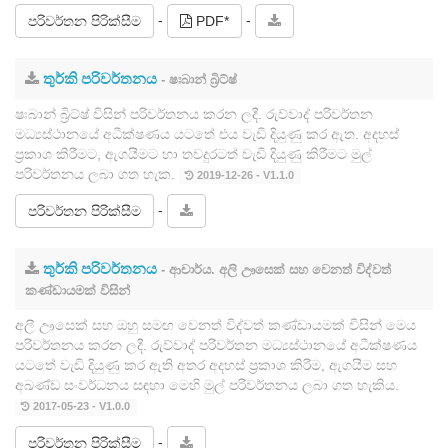
-
-
පරිවර්තන පිරික්සීම
PDF*
තුර්කි පරිවර්තනය
- ෂඃබාන් බ්‍රිට්ෂ්
ෂඃබාන් බ්‍රිට්ෂ් විසින් පරිවර්තනය කරන ලදී. රුව්වාද් පරිවර්තන
මධ්‍යස්ථානයේ අධීක්ෂණය යටතේ එය වැඩි දියුණු කර ඇත. අදහස්
ප්‍රකාශ කිරීමට, ඇගයීමට හා තවදුරටත් වැඩි දියුණු කිරීමට මුල්
පරිවර්තනය ලබා ගත හැක.
2019-12-26 - V1.1.0
-
පරිවර්තන පිරික්සීම
තුර්කි පරිවර්තනය
- ආචාර්ය. අලි ඌසෙක් සහ වෙනත් විද්වත්
කණ්ඩායමක් විසින්
අලී ඌසෙක් සහ ඔහු සමඟ වෙනත් විද්වත් කණ්ඩායමක් විසින් මෙය
පරිවර්තනය කරන ලදී. රුව්වාද් පරිවර්තන මධ්‍යස්ථානයේ අධීක්ෂණය
යටතේ වැඩි දියුණු කර ඇති අතර අදහස් ප්‍රකාශ කිරීම, ඇගයීම සහ
අඛණ්ඩ සංවර්ධනය සඳහා මෙහි මුල් පරිවර්තනය ලබා ගත හැකිය.
2017-05-23 - V1.0.0
-
පරිවර්තන පිරික්සීම