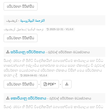
පරිවර්තන පිරික්සීම
الترجمة البيلاروسية
- كريفتسوف
ترجمة اليكسيا إسماعيل كريفتسوف.
2025-12-31 - V1.0.0
පරිවර්තන පිරික්සීම
සර්බියානු පරිවර්තනය
- රුව්වාද් පරිවර්තන මධ්‍යස්ථානය
රියාද්- රබ්වා හි පිහිටි විදේශිකයින් මගපෙන්වීමේ කාර්යාලය සහ විවිධ
භාෂාවන්ගෙන් ඉස්ලාමීය අනතර්ගත සංගමය සමඟ ඒකාබද්ධ වී රුව්වාද්
පරිවර්තන මධ්‍යස්ථානයේ පරිවර්තන ඒකකය විසින් මෙය පරිවර්තනය
කරන ලදී.
2024-04-01 - V1.0.4
-
-
පරිවර්තන පිරික්සීම
PDF*
කොරියානු පරිවර්තනය
- රුව්වාද් පරිවර්තන මධ්‍යස්ථානය
රියාද්- රබ්වා හි පිහිටි විදේශිකයින් මගපෙන්වීමේ කාර්යාලය සහ විවිධ