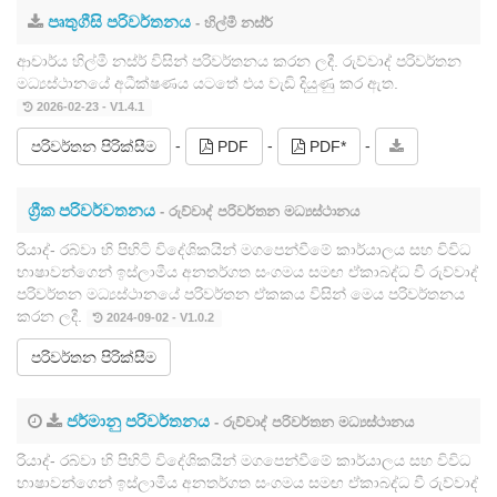
පෘතුගීසි පරිවර්තනය
- හිල්මී නස්ර්
ආචාර්ය හිල්මී නස්ර් විසින් පරිවර්තනය කරන ලදී. රුව්වාද් පරිවර්තන
මධ්‍යස්ථානයේ අධීක්ෂණය යටතේ එය වැඩි දියුණු කර ඇත.
2026-02-23 - V1.4.1
-
-
-
පරිවර්තන පිරික්සීම
PDF
PDF*
ග්‍රීක පරිවර්වතනය
- රුව්වාද් පරිවර්තන මධ්‍යස්ථානය
රියාද්- රබ්වා හි පිහිටි විදේශිකයින් මගපෙන්වීමේ කාර්යාලය සහ විවිධ
භාෂාවන්ගෙන් ඉස්ලාමීය අනතර්ගත සංගමය සමඟ ඒකාබද්ධ වී රුව්වාද්
පරිවර්තන මධ්‍යස්ථානයේ පරිවර්තන ඒකකය විසින් මෙය පරිවර්තනය
කරන ලදී.
2024-09-02 - V1.0.2
පරිවර්තන පිරික්සීම
ජර්මානු පරිවර්තනය
- රුව්වාද් පරිවර්තන මධ්‍යස්ථානය
රියාද්- රබ්වා හි පිහිටි විදේශිකයින් මගපෙන්වීමේ කාර්යාලය සහ විවිධ
භාෂාවන්ගෙන් ඉස්ලාමීය අනතර්ගත සංගමය සමඟ ඒකාබද්ධ වී රුව්වාද්