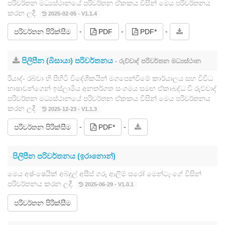
පරිවර්තන මධ්‍යස්ථානයේ පරිවර්තන ඒකකය විසින් මෙය පරිවර්තනය
කරන ලදී.
2025-02-05 - V1.1.4
-
-
-
පරිවර්තන පිරික්සීම
PDF
PDF*
පිලිපීන (බිසායා) පරිවර්තනය
- රුව්වාද් පරිවර්තන මධ්‍යස්ථාන
රියාද්- රබ්වා හි පිහිටි විදේශිකයින් මගපෙන්වීමේ කාර්යාලය සහ විවිධ
භාෂාවන්ගෙන් ඉස්ලාමීය අනතර්ගත සංගමය සමඟ ඒකාබද්ධ වී රුව්වාද්
පරිවර්තන මධ්‍යස්ථානයේ පරිවර්තන ඒකකය විසින් මෙය පරිවර්තනය
කරන ලදී.
2025-12-23 - V1.1.3
-
-
පරිවර්තන පිරික්සීම
PDF*
පිලිපීන පරිවර්තනය (ඉරානොන්)
මෙය අෂ්-ෂෙයික් අබ්දුල් අසීස් ගරූ ආලිම් සරෝ මෙන්ටැංගේ විසින්
පරිවර්තනය කරන ලදී.
2025-06-29 - V1.0.1
පරිවර්තන පිරික්සීම