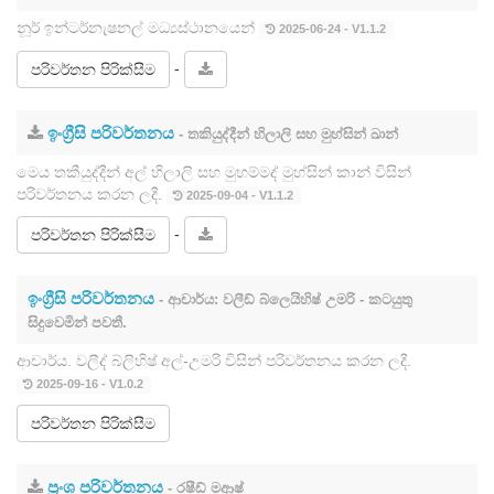
නූර් ඉන්ටර්නැෂනල් මධ්‍යස්ථානයෙන්
2025-06-24 - V1.1.2
-
පරිවර්තන පිරික්සීම
ඉංග්‍රීසි පරිවර්තනය
- තකියුද්දීන් හිලාලි සහ මුහ්සින් ඛාන්
මෙය තකීයුද්දීන් අල් හිලාලි සහ මුහම්මද් මුහ්සින් කාන් විසින්
පරිවර්තනය කරන ලදී.
2025-09-04 - V1.1.2
-
පරිවර්තන පිරික්සීම
ඉංග්‍රීසි පරිවර්තනය
- ආචාර්ය: වලීඩ් බ්ලෙයිහිෂ් උමරි - කටයුතු
සිදුවෙමින් පවතී.
ආචාර්ය. වලීද් බ්ලිහිෂ් අල්-උමරි විසින් පරිවර්තනය කරන ලදී.
2025-09-16 - V1.0.2
පරිවර්තන පිරික්සීම
ප්‍රංශ පරිවර්තනය
- රෂීඩ් මආෂ්