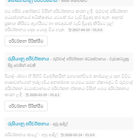
බොස්නියානු පරිවර්තනය
- බසීම් කෝර්කට්
එය බසීම් කෝර්කට් විසින් පරිවර්තනය කරන ලදී. රුව්වාද් පරිවර්තන
මධ්‍යස්ථානයේ අධීක්ෂණය යටතේ එය වැඩි දියුණු කර ඇත. අදහස්
ප්‍රකාශ කිරීමට ඇගයීමට හා තවදුරටත් වැඩි දියුණු කිරීමට මුල්
පරිවර්තනය දෙස යොමු විය හැක.
2017-04-10 - V1.0.0
පරිවර්තන පිරික්සීම
රුසියානු පරිවර්තනය
- රුව්වාද් පරිවර්තන මධ්‍යස්ථානය - වැඩකටයුතු
සිදු වෙමින් පවතී
රියාද්- රබ්වා හි පිහිටි විදේශිකයින් මගපෙන්වීමේ කාර්යාලය සහ විවිධ
භාෂාවන්ගෙන් ඉස්ලාමීය අනතර්ගත සංගමය සමඟ ඒකාබද්ධ වී රුව්වාද්
පරිවර්තන මධ්‍යස්ථානයේ පරිවර්තන ඒකකය විසින් මෙය පරිවර්තනය
කරන ලදී.
2026-03-29 - V1.0.1
පරිවර්තන පිරික්සීම
රුසියානු පරිවර්තනය
- අබූ ආදිල්
පරිවර්තනය කළේ - අබූ ආදිල්
2026-02-14 - V1.0.0