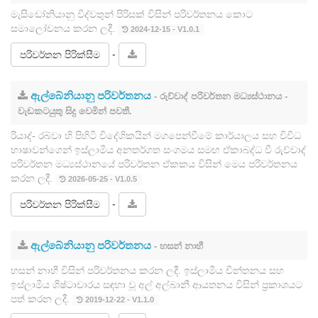
මැසිඩෝනියානු විද්වතුන් පිරිසක් විසින් පරිවර්තනය කොට
සමාලෝචනය කරන ලදී.
2024-12-15 - V1.0.1
-
පරිවර්තන පිරික්සීම
ඇල්බේනියානු පරිවර්තනය
- රුව්වාද් පරිවර්තන මධ්‍යස්ථානය -
වැඩකටයුතු සිදු වෙමින් පවතී.
රියාද්- රබ්වා හි පිහිටි විදේශිකයින් මගපෙන්වීමේ කාර්යාලය සහ විවිධ
භාෂාවන්ගෙන් ඉස්ලාමීය අනතර්ගත සංගමය සමඟ ඒකාබද්ධ වී රුව්වාද්
පරිවර්තන මධ්‍යස්ථානයේ පරිවර්තන ඒකකය විසින් මෙය පරිවර්තනය
කරන ලදී.
2026-05-25 - V1.0.5
-
පරිවර්තන පිරික්සීම
ඇල්බේනියානු පරිවර්තනය
- හසන් නාහී
හසන් නාහී විසින් පරිවර්තනය කරන ලදී. ඉස්ලාමීය චින්තනය සහ
ඉස්ලාමීය ශිෂ්ටාචාරය සඳහා වූ අල් අල්බානී ආයතනය විසින් ප්‍රකාශයට
පත් කරන ලදී.
2019-12-22 - V1.1.0