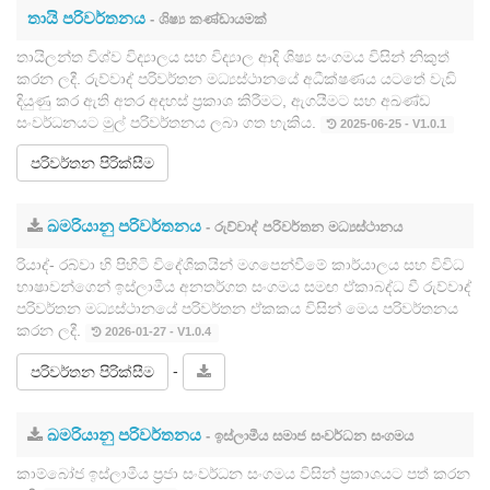
තායි පරිවර්තනය
- ශිෂ්‍ය කණ්ඩායමක්
තායිලන්ත විශ්ව විද්‍යාලය සහ විද්‍යාල ආදි ශිෂ්‍ය සංගමය විසින් නිකුත්
කරන ලදී. රුව්වාද් පරිවර්තන මධ්‍යස්ථානයේ අධීක්ෂණය යටතේ වැඩි
දියුණු කර ඇති අතර අදහස් ප්‍රකාශ කිරීමට, ඇගයීමට සහ අඛණ්ඩ
සංවර්ධනයට මුල් පරිවර්තනය ලබා ගත හැකිය.
2025-06-25 - V1.0.1
පරිවර්තන පිරික්සීම
ඛමරියානු පරිවර්තනය
- රුව්වාද් පරිවර්තන මධ්‍යස්ථානය
රියාද්- රබ්වා හි පිහිටි විදේශිකයින් මගපෙන්වීමේ කාර්යාලය සහ විවිධ
භාෂාවන්ගෙන් ඉස්ලාමීය අනතර්ගත සංගමය සමඟ ඒකාබද්ධ වී රුව්වාද්
පරිවර්තන මධ්‍යස්ථානයේ පරිවර්තන ඒකකය විසින් මෙය පරිවර්තනය
කරන ලදී.
2026-01-27 - V1.0.4
-
පරිවර්තන පිරික්සීම
ඛමරියානු පරිවර්තනය
- ඉස්ලාමීය සමාජ සංවර්ධන සංගමය
කාම්බෝජ ඉස්ලාමීය ප්‍රජා සංවර්ධන සංගමය විසින් ප්‍රකාශයට පත් කරන