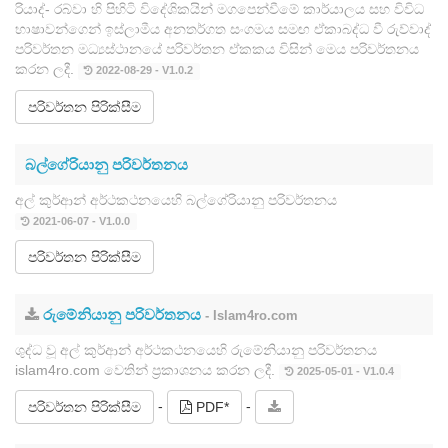
රියාද්- රබ්වා හි පිහිටි විදේශිකයින් මගපෙන්වීමේ කාර්යාලය සහ විවිධ
භාෂාවන්ගෙන් ඉස්ලාමීය අනතර්ගත සංගමය සමඟ ඒකාබද්ධ වී රුව්වාද්
පරිවර්තන මධ්‍යස්ථානයේ පරිවර්තන ඒකකය විසින් මෙය පරිවර්තනය
කරන ලදී.
2022-08-29 - V1.0.2
පරිවර්තන පිරික්සීම
බල්ගේරියානු පරිවර්තනය
අල් කුර්ආන් අර්ථකථනයෙහි බල්ගේරියානු පරිවර්තනය
2021-06-07 - V1.0.0
පරිවර්තන පිරික්සීම
රුමේනියානු පරිවර්තනය
- Islam4ro.com
ශුද්ධ වූ අල් කුර්ආන් අර්ථකථනයෙහි රුමේනියානු පරිවර්තනය
islam4ro.com වෙතින් ප්‍රකාශනය කරන ලදී.
2025-05-01 - V1.0.4
-
-
පරිවර්තන පිරික්සීම
PDF*