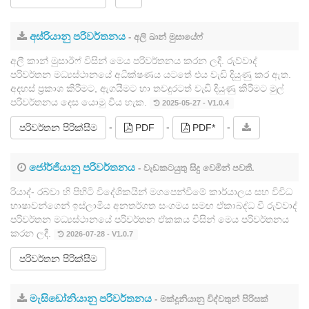
අස්රියානු පරිවර්තනය
- අලි ඛාන් මුසායේෆ්
අලී කාන් මුසාඊෆ් විසින් මෙය පරිවර්තනය කරන ලදී. රුව්වාද්
පරිවර්තන මධ්‍යස්ථානයේ අධීක්ෂණය යටතේ එය වැඩි දියුණු කර ඇත.
අදහස් ප්‍රකාශ කිරීමට, ඇගයීමට හා තවදුරටත් වැඩි දියුණු කිරීමට මුල්
පරිවර්තනය දෙස යොමු විය හැක.
2025-05-27 - V1.0.4
-
-
-
පරිවර්තන පිරික්සීම
PDF
PDF*
ජෝර්ජියානු පරිවර්තනය
- වැඩකටයුතු සිදු වෙමින් පවතී.
රියාද්- රබ්වා හි පිහිටි විදේශිකයින් මගපෙන්වීමේ කාර්යාලය සහ විවිධ
භාෂාවන්ගෙන් ඉස්ලාමීය අනතර්ගත සංගමය සමඟ ඒකාබද්ධ වී රුව්වාද්
පරිවර්තන මධ්‍යස්ථානයේ පරිවර්තන ඒකකය විසින් මෙය පරිවර්තනය
කරන ලදී.
2026-07-28 - V1.0.7
පරිවර්තන පිරික්සීම
මැසිඩෝනියානු පරිවර්තනය
- මක්දූනියානු විද්වතුන් පිරිසක්