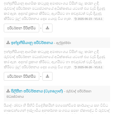
ඉන්දුනීසියානු ආගමික කටයුතු අමාත්‍යාංශය විසින් පළ කරන ලදී.
රුව්වාද් පරිවර්තන මධ්‍යස්ථානයේ අධීක්ෂණය යටතේ එය වැඩි දියුණු
කර ඇත. අදහස් ප්‍රකාශ කිරීමට, ඇගයීමට හා තවදුරටත් වැඩි දියුණු
කිරීමට මුල් පරිවර්තනය දෙස යොමු විය හැක.
2025-06-23 - V1.0.1
-
පරිවර්තන පිරික්සීම
ඉන්දුනීසියානු පරිවර්තනය
- අල්මුජම්මා
ඉන්දුනීසියානු ආගමික කටයුතු අමාත්‍යාංශය විසින් පළ කරන ලදී.
රුව්වාද් පරිවර්තන මධ්‍යස්ථානයේ අධීක්ෂණය යටතේ එය වැඩි දියුණු
කර ඇත. අදහස් ප්‍රකාශ කිරීමට, ඇගයීමට හා තවදුරටත් වැඩි දියුණු
කිරීමට මුල් පරිවර්තනය දෙස යොමු විය හැක.
2025-06-26 - V1.0.1
-
පරිවර්තන පිරික්සීම
පිලිපීන පරිවර්තනය (ටැගලොග්)
- රුව්වාද් පරිවර්තන
මධ්‍යස්ථානය
රියාද්- රබ්වා හි පිහිටි විදේශිකයින් මගපෙන්වීමේ කාර්යාලය සහ විවිධ
භාෂාවන්ගෙන් ඉස්ලාමීය අනතර්ගත සංගමය සමඟ ඒකාබද්ධ වී රුව්වාද්