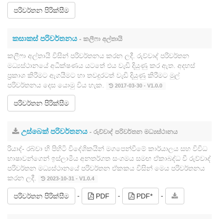
පරිවර්තන පිරික්සීම
කසාකස් පරිවර්තනය
- කලීෆා අල්තායි
කලීෆා අල්තායි විසින් පරිවර්තනය කරන ලදී. රුව්වාද් පරිවර්තන
මධ්‍යස්ථානයේ අධීක්ෂණය යටතේ එය වැඩි දියුණු කර ඇත. අදහස්
ප්‍රකාශ කිරීමට ඇගයීමට හා තවදුරටත් වැඩි දියුණු කිරීමට මුල්
පරිවර්තනය දෙස යොමු විය හැක.
2017-03-30 - V1.0.0
පරිවර්තන පිරික්සීම
උස්බෙක් පරිවර්තනය
- රුව්වාද් පරිවර්තන මධ්‍යස්ථානය
රියාද්- රබ්වා හි පිහිටි විදේශිකයින් මගපෙන්වීමේ කාර්යාලය සහ විවිධ
භාෂාවන්ගෙන් ඉස්ලාමීය අනතර්ගත සංගමය සමඟ ඒකාබද්ධ වී රුව්වාද්
පරිවර්තන මධ්‍යස්ථානයේ පරිවර්තන ඒකකය විසින් මෙය පරිවර්තනය
කරන ලදී.
2023-10-31 - V1.0.4
-
-
-
පරිවර්තන පිරික්සීම
PDF
PDF*