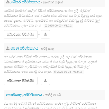
උයිගර් පරිවර්තනය
- මුහම්මද් සාලිහ්
ෂෙයික් මුහම්මද් සාලිහ් විසින් පරිවර්තනය කරන ලදී. රුව්වාද්
පරිවර්තන මධ්‍යස්ථානයේ අධීක්ෂණය යටතේ එය වැඩි දියුණු කර ඇත.
අදහස් ප්‍රකාශ කිරීමට, ඇගයීමට හා තවදුරටත් වැඩි දියුණු කිරීමට මුල්
පරිවර්තනය ලබා ගත හැක.
2025-09-03 - V1.0.2
-
පරිවර්තන පිරික්සීම
ජපන් පරිවර්තනය
- සඊද් සාතූ
එය සඊද් සාතූ විසින් පරිවර්තනය කරන ලදී. රුව්වාද් පරිවර්තන
මධ්‍යස්ථානයේ අධීක්ෂණය යටතේ එය වැඩි දියුණු කර ඇත. අදහස්
ප්‍රකාශ කිරීමට ඇගයීමට හා තවදුරටත් වැඩි දියුණු කිරීමට මුල්
පරිවර්තනය දෙස යොමු විය හැක.
2026-06-24 - V1.0.13
-
පරිවර්තන පිරික්සීම
කොරියානු පරිවර්තනය
- හාමිද් චෝයි
එය හාමිද් චෝයි විසින් පරිවර්තනය කරන ලදී. රුව්වාද් පරිවර්තන
මධ්‍යස්ථානයේ අධීක්ෂණය යටතේ එය වැඩි දියුණු කර ඇත. අදහස්