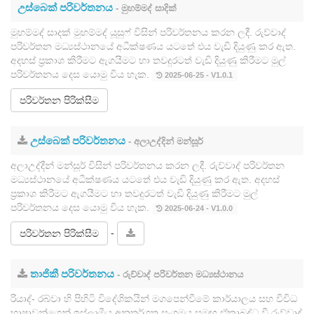
උස්බෙක් පරිවර්තනය
- මුහම්මද් සාදික්
මුහම්මද් සාදක් මුහම්මද් යූසුෆ් විසින් පරිවර්තනය කරන ලදී. රුව්වාද්
පරිවර්තන මධ්‍යස්ථානයේ අධීක්ෂණය යටතේ එය වැඩි දියුණු කර ඇත.
අදහස් ප්‍රකාශ කිරීමට ඇගයීමට හා තවදුරටත් වැඩි දියුණු කිරීමට මුල්
පරිවර්තනය දෙස යොමු විය හැක.
2025-06-25 - V1.0.1
පරිවර්තන පිරික්සීම
උස්බෙක් පරිවර්තනය
- අලාඋද්දින් මන්සූර්
අලාඋද්දීන් මන්සූර් විසින් පරිවර්තනය කරන ලදී. රුව්වාද් පරිවර්තන
මධ්‍යස්ථානයේ අධීක්ෂණය යටතේ එය වැඩි දියුණු කර ඇත. අදහස්
ප්‍රකාශ කිරීමට ඇගයීමට හා තවදුරටත් වැඩි දියුණු කිරීමට මුල්
පරිවර්තනය දෙස යොමු විය හැක.
2025-06-24 - V1.0.0
-
පරිවර්තන පිරික්සීම
තාජිකී පරිවර්තනය
- රුව්වාද් පරිවර්තන මධ්‍යස්ථානය
රියාද්- රබ්වා හි පිහිටි විදේශිකයින් මගපෙන්වීමේ කාර්යාලය සහ විවිධ
භාෂාවන්ගෙන් ඉස්ලාමීය අනතර්ගත සංගමය සමඟ ඒකාබද්ධ වී රුව්වාද්