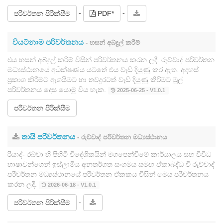
-
-
පරිවර්තන පිරික්සීම
PDF*
වියට්නාම පරිවර්තනය
- හසන් අබ්දුල් කරීම්
එය හසන් අබ්දුල් කරිම් විසින් පරිවර්තනය කරන ලදී. රුව්වාද් පරිවර්තන
මධ්‍යස්ථානයේ අධීක්ෂණය යටතේ එය වැඩි දියුණු කර ඇත. අදහස්
ප්‍රකාශ කිරීමට ඇගයීමට හා තවදුරටත් වැඩි දියුණු කිරීමට මුල්
පරිවර්තනය දෙස යොමු විය හැක.
2025-06-25 - V1.0.1
පරිවර්තන පිරික්සීම
තායි පරිවර්තනය
- රුව්වාද් පරිවර්තන මධ්‍යස්ථානය
රියාද්- රබ්වා හි පිහිටි විදේශිකයින් මගපෙන්වීමේ කාර්යාලය සහ විවිධ
භාෂාවන්ගෙන් ඉස්ලාමීය අනතර්ගත සංගමය සමඟ ඒකාබද්ධ වී රුව්වාද්
පරිවර්තන මධ්‍යස්ථානයේ පරිවර්තන ඒකකය විසින් මෙය පරිවර්තනය
කරන ලදී.
2026-06-18 - V1.0.1
-
පරිවර්තන පිරික්සීම