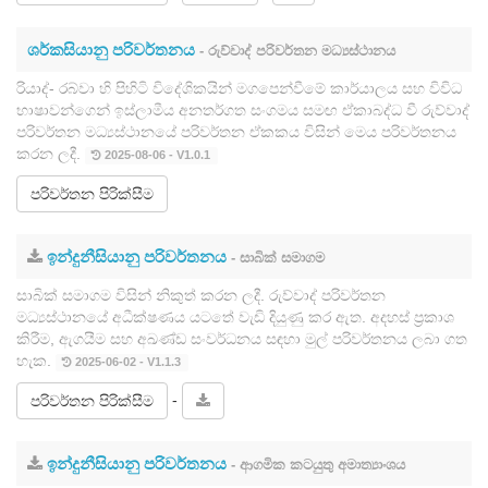
ශර්කසියානු පරිවර්තනය
- රුව්වාද් පරිවර්තන මධ්‍යස්ථානය
රියාද්- රබ්වා හි පිහිටි විදේශිකයින් මගපෙන්වීමේ කාර්යාලය සහ විවිධ
භාෂාවන්ගෙන් ඉස්ලාමීය අනතර්ගත සංගමය සමඟ ඒකාබද්ධ වී රුව්වාද්
පරිවර්තන මධ්‍යස්ථානයේ පරිවර්තන ඒකකය විසින් මෙය පරිවර්තනය
කරන ලදී.
2025-08-06 - V1.0.1
පරිවර්තන පිරික්සීම
ඉන්දුනීසියානු පරිවර්තනය
- සාබික් සමාගම
සාබික් සමාගම විසින් නිකුත් කරන ලදී. රුව්වාද් පරිවර්තන
මධ්‍යස්ථානයේ අධීක්ෂණය යටතේ වැඩි දියුණු කර ඇත. අදහස් ප්‍රකාශ
කිරීම, ඇගයීම සහ අඛණ්ඩ සංවර්ධනය සඳහා මුල් පරිවර්තනය ලබා ගත
හැක.
2025-06-02 - V1.1.3
-
පරිවර්තන පිරික්සීම
ඉන්දුනීසියානු පරිවර්තනය
- ආගමික කටයුතු අමාත්‍යාංශය