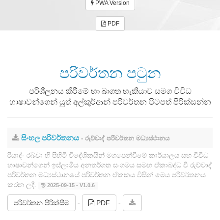
PWA Version
PDF
පරිවර්තන පටුන
පරිශීලනය කිරීමේ හා බාගත හැකියාව සමග විවිධ
භාෂාවන්ගෙන් යුත් අල්කුර්ආන් පරිවර්තන පිටපත් පිරික්සන්න
සිංහල පරිවර්තනය
- රුව්වාද් පරිවර්තන මධ්‍යස්ථානය
රියාද්- රබ්වා හි පිහිටි විදේශිකයින් මගපෙන්වීමේ කාර්යාලය සහ විවිධ
භාෂාවන්ගෙන් ඉස්ලාමීය අනතර්ගත සංගමය සමඟ ඒකාබද්ධ වී රුව්වාද්
පරිවර්තන මධ්‍යස්ථානයේ පරිවර්තන ඒකකය විසින් මෙය පරිවර්තනය
කරන ලදී.
2025-09-15 - V1.0.6
-
-
පරිවර්තන පිරික්සීම
PDF