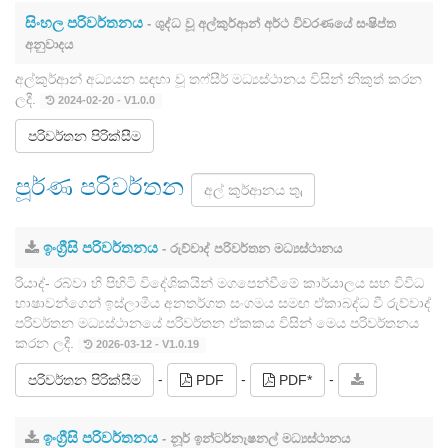
සිංහල පරිවර්තනය
- ශුද්ධ වූ අල්කුර්ආන් අර්ථ විවරණයේ සංෂිප්ත
අනුවාදය
අල්කුර්ආන් අධ්‍යයන සඳහා වූ තෆ්සීර් මධ්‍යස්ථානය විසින් නිකුත් කරන
ලදී.
2024-02-20 - V1.0.0
පරිවර්තන පිරික්සීම
පූර්ණ පරිවර්තන
ඉංග්‍රීසි පරිවර්තනය
- රුව්වාද් පරිවර්තන මධ්‍යස්ථානය
රියාද්- රබ්වා හි පිහිටි විදේශිකයින් මගපෙන්වීමේ කාර්යාලය සහ විවිධ
භාෂාවන්ගෙන් ඉස්ලාමීය අනතර්ගත සංගමය සමඟ ඒකාබද්ධ වී රුව්වාද්
පරිවර්තන මධ්‍යස්ථානයේ පරිවර්තන ඒකකය විසින් මෙය පරිවර්තනය
කරන ලදී.
2026-03-12 - V1.0.19
-
-
-
පරිවර්තන පිරික්සීම
PDF
PDF*
ඉංග්‍රීසි පරිවර්තනය
- නූර් ඉන්ටර්නැෂනල් මධ්‍යස්ථානය