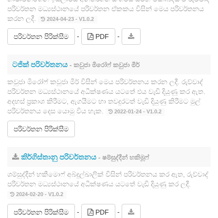
පරිවර්තන මධ්‍යස්ථානයේ පරිවර්තන ඒකකය විසින් මෙය පරිවර්තනය
කරන ලදී.
2024-04-23 - V1.0.2
-
-
පරිවර්තන පිරික්සීම
PDF
ටජික් පරිවර්තනය
- කවුජා මිරෝෆ් කවුජා මීර්
කවුජා මිරෝෆ් කවුජා මීර් විසින් මෙය පරිවර්තනය කරන ලදී. රුව්වාද්
පරිවර්තන මධ්‍යස්ථානයේ අධීක්ෂණය යටතේ එය වැඩි දියුණු කර ඇත.
අදහස් ප්‍රකාශ කිරීමට, ඇගයීමට හා තවදුරටත් වැඩි දියුණු කිරීමට මුල්
පරිවර්තනය දෙස යොමු විය හැක.
2022-01-24 - V1.0.2
පරිවර්තන පිරික්සීම
කිර්ගිස්තානු පරිවර්තනය
- ෂම්සුද්දීන් හකිමූෆ්
ශම්සුද්දීන් හකීමොෆ් අබ්දුල්ඛාලික් විසින් පරිවර්තනය කර ඇත, රුව්වාද්
පරිවර්තන මධ්‍යස්ථානයේ අධීක්ෂණය යටතේ වැඩි දියුණු කර ලදී.
2024-02-20 - V1.0.2
-
-
පරිවර්තන පිරික්සීම
PDF