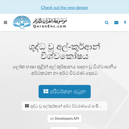
Check out the new design
ශුද්ධ වූ අල්-කුර්ආන්
විශ්වකෝෂය
ලෝක භාෂා තුළින් අල් කුර්ආනය සඳහා වූ විශ්වාසනීය
අර්ථකථන හා අර්ථ විවරණ දෙසට
පරිවර්තන පටුන
ශුද්ධ වූ අල්කුර්ආන් අර්ථ විවරණයේ සංෂිප්ත අනුවාදය
Developers API