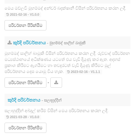
මෙය මව්ලවි මුහම්මද් අන්වර් බදක්ෂානී විසින් පරිවර්තනය කරන ලදී.
2021-02-16 - V1.0.0
පරිවර්තන පිරික්සීම
කුර්දි පරිවර්තනය
- මුහම්මද් සාලිහ් බාමුකී
මුහම්මද් සාලිහ් බාමුකි විසින් පරිවර්තනය කරන ලදී. රුව්වාද් පරිවර්තන
මධ්‍යස්ථානයේ අධීක්ෂණය යටතේ එය වැඩි දියුණු කර ඇත. අදහස්
ප්‍රකාශ කිරීමට ඇගයීමට හා තවදුරටත් වැඩි දියුණු කිරීමට මුල්
පරිවර්තනය දෙස යොමු විය හැක.
2023-02-16 - V1.1.1
-
පරිවර්තන පිරික්සීම
කුර්දි පරිවර්තනය
- සලාහුද්දීන්
සලාහුද්දීන් අබ්දුල් කරීම් විසින් මෙය පරිවර්තනය කරන ලදී.
2021-03-28 - V1.0.0
පරිවර්තන පිරික්සීම