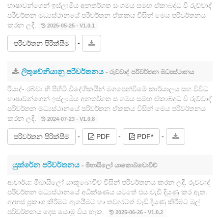
භාෂාවන්ගෙන් ඉස්ලාමීය අනතර්ගත සංගමය සමඟ ඒකාබද්ධ වී රුව්වාද්
පරිවර්තන මධ්‍යස්ථානයේ පරිවර්තන ඒකකය විසින් මෙය පරිවර්තනය
කරන ලදී.
2025-05-25 - V1.0.1
-
පරිවර්තන පිරික්සීම
ලිතුවේනියානු පරිවර්තනය
- රුව්වාද් පරිවර්තන මධ්‍යස්ථානය
රියාද්- රබ්වා හි පිහිටි විදේශිකයින් මගපෙන්වීමේ කාර්යාලය සහ විවිධ
භාෂාවන්ගෙන් ඉස්ලාමීය අනතර්ගත සංගමය සමඟ ඒකාබද්ධ වී රුව්වාද්
පරිවර්තන මධ්‍යස්ථානයේ පරිවර්තන ඒකකය විසින් මෙය පරිවර්තනය
කරන ලදී.
2024-07-23 - V1.0.8
-
-
-
පරිවර්තන පිරික්සීම
PDF
PDF*
යුක්රේන පරිවර්තනය
- මිහායිලෝ යාකොබ්වොවිච්
ආචාර්ය: මිඛායිලෝ යාකූබොවිච් විසින් පරිවර්තනය කරන ලදී. රුව්වාද්
පරිවර්තන මධ්‍යස්ථානයේ අධීක්ෂණය යටතේ එය වැඩි දියුණු කර ඇත.
අදහස් ප්‍රකාශ කිරීමට ඇගයීමට හා තවදුරටත් වැඩි දියුණු කිරීමට මුල්
පරිවර්තනය දෙස යොමු විය හැක.
2025-06-26 - V1.0.2