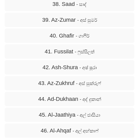
38. Saad
- සාද්
39. Az-Zumar
- අස් සුමර්
40. Ghafir
- ගාෆිර්
41. Fussilat
- ෆුස්සිලත්
42. Ash-Shura
- අෂ් ෂූරා
43. Az-Zukhruf
- අස් සුක්රුෆ්
44. Ad-Dukhaan
- අද් දුකාන්
45. Al-Jaathiya
- අල් ජාසියා
46. Al-Ahqaf
- අල් අහ්කාෆ්