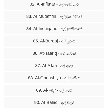
82. Al-Infitaar
- අල් ඉන්ෆිතාර්
83. Al-Mutaffifin
- අල් මුතෆ්ෆිෆීන්
84. Al-Inshiqaaq
- අල් ඉන්ෂිකාක්
85. Al-Burooj
- අල් බුරූජ්
86. At-Taariq
- අත් තාරික්
87. Al-A'laa
- අල් අඃලා
88. Al-Ghaashiya
- අල් ඝාෂියා
89. Al-Fajr
- අල් ෆජ්ර්
90. Al-Balad
- අල් බලද්