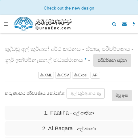
Check out the new design
ශුද්ධවූ අල් කුර්ආන් අර්ථ කථනය - ස්පාඥ පරිවර්තනය -
නූර් ඉන්ටර්නැෂනල් මධ්‍යස්ථානය
*
-
පරිවර්තන පටුන
XML
CSV
Excel
API
කරුණාකර පරිච්ඡේදය තෝරන්න
පිටු අංක
1. Faatiha
- අල් ෆාතිහා
2. Al-Baqara
- අල් බකරා