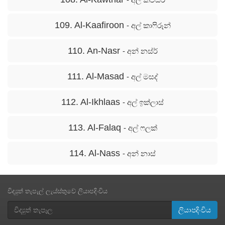
109. Al-Kaafiroon
- අල් කාෆිරූන්
110. An-Nasr
- අන් නස්ර්
111. Al-Masad
- අල් මසද්
112. Al-Ikhlaas
- අල් ඉක්ලාස්
113. Al-Falaq
- අල් ෆලක්
114. Al-Nass
- අන් නාස්
විද්‍යුත් තැපැල් ලැය්ස්තුවේ ලියාපදිංචිය
ලියාපදිංචිය