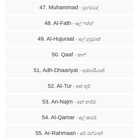
47. Muhammad
- මුහම්මද්
48. Al-Fath
- අල් ෆත්හ්
49. Al-Hujuraat
- අල් හුජුරාත්
50. Qaaf
- කාෆ්
51. Adh-Dhaariyat
- අස්සාරියාත්
52. At-Tur
- අත් තූර්
53. An-Najm
- අන් නජ්ම්
54. Al-Qamar
- අල් කමර්
55. Ar-Rahmaan
- අර් රහ්මාන්