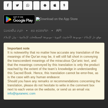
ව්‍යාපෘතිය ගැන
•
අප අමතන්න
•
API
بيان الإسلام
-
موسوعة المصطلحات الإسلامية
-
موسوعة الأحاديث النبوية
-
موقع دار الإسلام
Important note
It is noteworthy that no matter how accurate any translation of the
meanings of the Qur’an may be, it will still fall short in conveying
the transcendent meanings of the miraculous Qur’anic text, and
that the meanings conveyed by this translation is only the product
reached by the extent of the team’s knowledge in understanding
this Sacred Book. Hence, this translation cannot be error-free, as
is the case with any human endeavor.
Should you have any remarks or recommendations concerning the
translation, please do not hesitate to write in the comment box
next to each verse on the website, or send us an email via:
info@quranenc.com