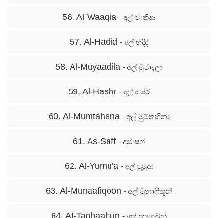
56. Al-Waaqia
- අල් වාකිආ
57. Al-Hadid
- අල් හදීද්
58. Al-Muyaadila
- අල් මුජාදලා
59. Al-Hashr
- අල් හෂ්ර්
60. Al-Mumtahana
- අල් මුම්තහිනා
61. As-Saff
- අස් සෆ්
62. Al-Yumu'a
- අල් ජුමුආ
63. Al-Munaafiqoon
- අල් මුනාෆිකූන්
64. At-Taghaabun
- අත් තාඝාබුන්