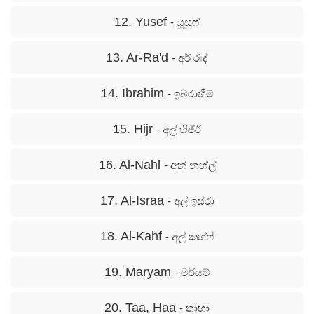
12. Yusef
- යූසුෆ්
13. Ar-Ra'd
- අර් රඃද්
14. Ibrahim
- ඉබ්රාහීම්
15. Hijr
- අල් හිජ්ර්
16. Al-Nahl
- අන් නහ්ල්
17. Al-Israa
- අල් ඉස්රා
18. Al-Kahf
- අල් කහ්ෆ්
19. Maryam
- මර්යම්
20. Taa, Haa
- තාහා