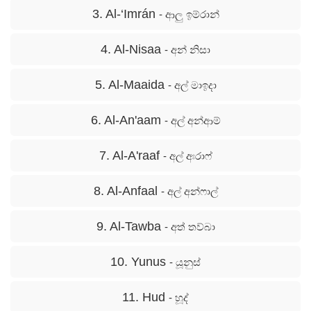
3. Al-‘Imrán
- ආලු ඉම්රාන්
4. Al-Nisaa
- අන් නිසා
5. Al-Maaida
- අල් මාඉදා
6. Al-An'aam
- අල් අන්ආම්
7. Al-A'raaf
- අල් අඃරාෆ්
8. Al-Anfaal
- අල් අන්ෆාල්
9. Al-Tawba
- අත් තව්බා
10. Yunus
- යූනුස්
11. Hud
- හූද්