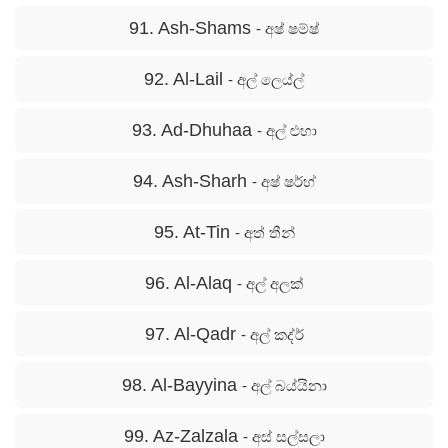
91. Ash-Shams
- අෂ් ෂම්ෂ්
92. Al-Lail
- අල් ලෙය්ල්
93. Ad-Dhuhaa
- අල් ළුහා
94. Ash-Sharh
- අෂ් ෂර්හ්
95. At-Tin
- අත් තීන්
96. Al-Alaq
- අල් අලක්
97. Al-Qadr
- අල් කද්ර්
98. Al-Bayyina
- අල් බය්යිනා
99. Az-Zalzala
- අස් සල්සලා