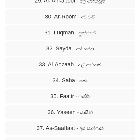
29. Al-'Ankaboot
- අල් අන්කබූත්
30. Ar-Room
- අර් රූම්
31. Luqman
- ලුක්මාන්
32. Sayda
- අස්-සජදා
33. Al-Ahzaab
- අල්-අහ්සාබ්
34. Saba
- සබඃ
35. Faatir
- ෆාතිර්
36. Yaseen
- යාසීන්
37. As-Saaffaat
- අස් සාෆ්ෆාත්