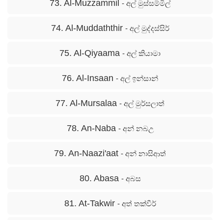
73. Al-Muzzammil
- අල් මුස්සම්මිල්
74. Al-Muddaththir
- අල් මුද්දස්සිර්
75. Al-Qiyaama
- අල් කියාමා
76. Al-Insaan
- අල් ඉන්සාන්
77. Al-Mursalaa
- අල් මුර්සලාත්
78. An-Naba
- අන් නබඋ
79. An-Naazi'aat
- අන් නාසිආත්
80. Abasa
- අබස
81. At-Takwir
- අත් තක්වීර්