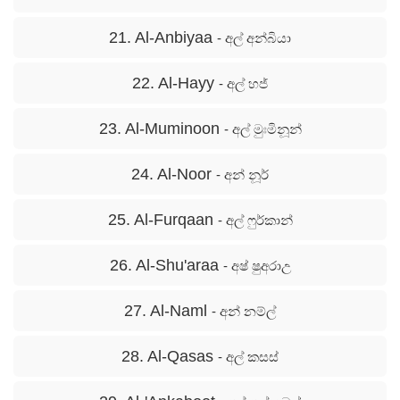
21. Al-Anbiyaa
- අල් අන්බියා
22. Al-Hayy
- අල් හජ්
23. Al-Muminoon
- අල් මුඃමිනූන්
24. Al-Noor
- අන් නූර්
25. Al-Furqaan
- අල් ෆුර්කාන්
26. Al-Shu'araa
- අෂ් ෂුඅරාඋ
27. Al-Naml
- අන් නම්ල්
28. Al-Qasas
- අල් කසස්