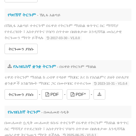
የካዛኽኛ ትርጉም
- ኸሊፋ አልጣይ
በኸሊፋ አልጣይ ተተርጉሞ በሩዋድ የትርጉም ማዕከል ቁጥጥር ስር ማሻሻያ
የተደረገበት ፤ አስተያየትና ሃሳቦን ሰጥተው በዘለቄታው እንዲሻሻል መሰረታዊ
ትርጉሙን ማየት ይችላሉ
2017-03-30 - V1.0.0
ትርጉሙን ያስሱ
የኡዝቤክኛ ቋንቋ ትርጉም
- በሩዋድ የትርጉም ማዕከል
ሩዋድ የትርጉም ማዕከል ከ ረብዋ የዳዕዋ ማህበር እና ከ የእስልምና ይዘት በተለያዩ
ቋንቋዎች አገልግሎት ማህበር ጋር በመተባበር የተተረጎመ
2023-10-31 - V1.0.4
-
-
-
ትርጉሙን ያስሱ
PDF
PDF*
የኡዝቤክኛ ትርጉም
- በመሐመድ ሳዲቅ
በሙሐመድ ሷዲቅ ሙሐመድ ዩሱፍ ተተርጉሞ በሩዋድ የትርጉም ማዕከል ቁጥጥር
ስር ማሻሻያ የተደረገበት ፤ አስተያየትና ሃሳቦን ሰጥተው በዘለቄታው እንዲሻሻል
መሰረታዊ ትርጉሙን ማየት ይችላሉ
2025-06-25 - V1.0.1