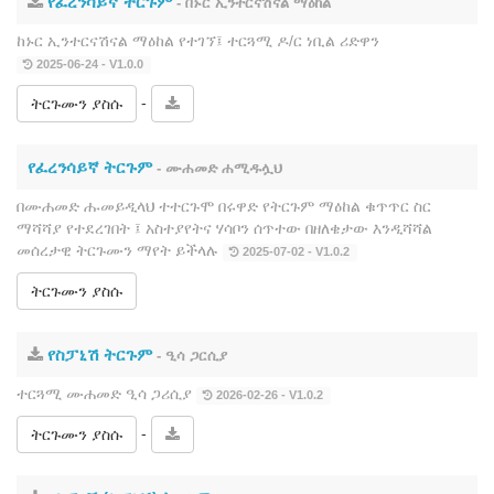
የፈረንሳይኛ ትርጉም
- በኑር ኢንተርናሽናል ማዕከል
ከኑር ኢንተርናሽናል ማዕከል የተገኘ፤ ተርጓሚ ዶ/ር ነቢል ሪድዋን
2025-06-24 - V1.0.0
-
ትርጉሙን ያስሱ
የፈረንሳይኛ ትርጉም
- ሙሐመድ ሐሚዱሏህ
በሙሐመድ ሑመይዲላህ ተተርጉሞ በሩዋድ የትርጉም ማዕከል ቁጥጥር ስር
ማሻሻያ የተደረገበት ፤ አስተያየትና ሃሳቦን ሰጥተው በዘለቄታው እንዲሻሻል
መሰረታዊ ትርጉሙን ማየት ይችላሉ
2025-07-02 - V1.0.2
ትርጉሙን ያስሱ
የስፓኒሽ ትርጉም
- ዒሳ ጋርሲያ
ተርጓሚ ሙሐመድ ዒሳ ጋሪሲያ
2026-02-26 - V1.0.2
-
ትርጉሙን ያስሱ