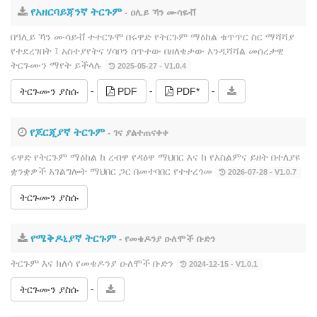
የአዘርባይጃንኛ ትርጉም
- ዐሊይ ኻን ሙሳዬቭ
በዓሊይ ኻን ሙሳይቭ ተተርጉሞ በሩዋድ የትርጉም ማዕከል ቁጥጥር ስር ማሻሻያ
የተደረገበት ፤ አስተያየትና ሃሳቦን ሰጥተው በዘለቄታው እንዲሻሻል መሰረታዊ
ትርጉሙን ማየት ይችላሉ
2025-05-27 - V1.0.4
-
-
-
ትርጉሙን ያስሱ
PDF
PDF*
የጆርጂያኛ ትርጉም
- ገና ያልተጠናቀቀ
ሩዋድ የትርጉም ማዕከል ከ ረብዋ የዳዕዋ ማህበር እና ከ የእስልምና ይዘት በተለያዩ
ቋንቋዎች አገልግሎት ማህበር ጋር በመተባበር የተተረጎመ
2026-07-28 - V1.0.7
ትርጉሙን ያስሱ
የሜቅዶኒያኛ ትርጉም
- የመቄዶንያ ዑለሞች ቡድን
ትርጉም እና ክለሳ የመቄዶንያ ዑለሞች ቡድን
2024-12-15 - V1.0.1
-
ትርጉሙን ያስሱ