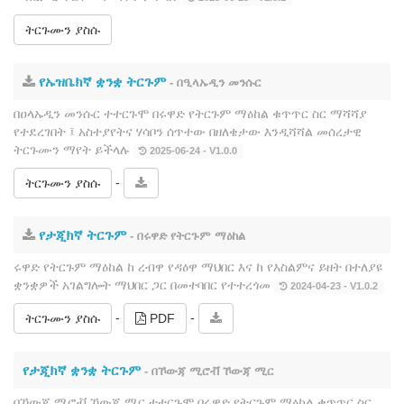
ትርጉሙን ያስሱ
የኡዝቤክኛ ቋንቋ ትርጉም
- በዒላኡዲን መንሱር
በዐላኡዲን መንሱር ተተርጉሞ በሩዋድ የትርጉም ማዕከል ቁጥጥር ስር ማሻሻያ
የተደረገበት ፤ አስተያየትና ሃሳቦን ሰጥተው በዘለቄታው እንዲሻሻል መሰረታዊ
ትርጉሙን ማየት ይችላሉ
2025-06-24 - V1.0.0
-
ትርጉሙን ያስሱ
የታጂክኛ ትርጉም
- በሩዋድ የትርጉም ማዕከል
ሩዋድ የትርጉም ማዕከል ከ ረብዋ የዳዕዋ ማህበር እና ከ የእስልምና ይዘት በተለያዩ
ቋንቋዎች አገልግሎት ማህበር ጋር በመተባበር የተተረጎመ
2024-04-23 - V1.0.2
-
-
ትርጉሙን ያስሱ
PDF
የታጂክኛ ቋንቋ ትርጉም
- በኾውጃ ሚሮቭ ኾውጃ ሚር
በኸውጃ ሚሮቭ ኸውጃ ሚር ተተርጉሞ በሩዋድ የትርጉም ማዕከል ቁጥጥር ስር