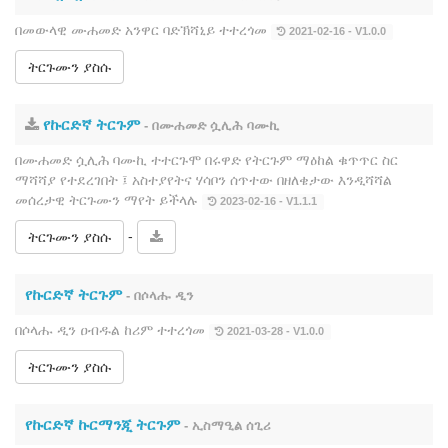
በመውላዊ ሙሐመድ አንዋር ባድኽሻኒይ ተተረጎመ
2021-02-16 - V1.0.0
ትርጉሙን ያስሱ
የኩርድኛ ትርጉም
- በሙሐመድ ሷሊሕ ባሙኪ
በሙሐመድ ሷሊሕ ባሙኪ ተተርጉሞ በሩዋድ የትርጉም ማዕከል ቁጥጥር ስር
ማሻሻያ የተደረገበት ፤ አስተያየትና ሃሳቦን ሰጥተው በዘለቄታው እንዲሻሻል
መሰረታዊ ትርጉሙን ማየት ይችላሉ
2023-02-16 - V1.1.1
-
ትርጉሙን ያስሱ
የኩርድኛ ትርጉም
- በሶላሑ ዲን
በሶላሑ ዲን ዐብዱል ከሪም ተተረጎመ
2021-03-28 - V1.0.0
ትርጉሙን ያስሱ
የኩርድኛ ኩርማንጂ ትርጉም
- ኢስማዒል ሰጊሪ