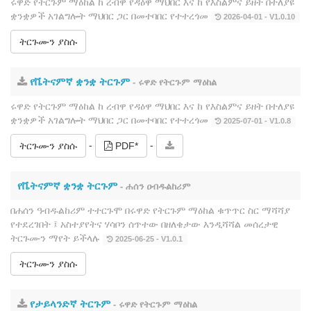
ሩዋድ የትርጉም ማዕከል ከ ረብዋ የዳዕዋ ማህበር እና ከ የእስልምና ይዘት በተለያዩ
ቋንቋዎች አገልግሎት ማህበር ጋር በመተባበር የተተረጎመ
2026-04-01 - V1.0.10
ትርጉሙን ያስሱ
የቬትናምኛ ቋንቋ ትርጉም
- ሩዋድ የትርጉም ማዕከል
ሩዋድ የትርጉም ማዕከል ከ ረብዋ የዳዕዋ ማህበር እና ከ የእስልምና ይዘት በተለያዩ
ቋንቋዎች አገልግሎት ማህበር ጋር በመተባበር የተተረጎመ
2025-07-01 - V1.0.8
-
-
ትርጉሙን ያስሱ
PDF*
የቬትናምኛ ቋንቋ ትርጉም
- ሐሰን ዐብዱልከሪም
በሐሰን ዓብዱልከሪም ተተርጉሞ በሩዋድ የትርጉም ማዕከል ቁጥጥር ስር ማሻሻያ
የተደረገበት ፤ አስተያየትና ሃሳቦን ሰጥተው በዘለቄታው እንዲሻሻል መሰረታዊ
ትርጉሙን ማየት ይችላሉ
2025-06-25 - V1.0.1
ትርጉሙን ያስሱ
የታይላንድኛ ትርጉም
- ሩዋድ የትርጉም ማዕከል