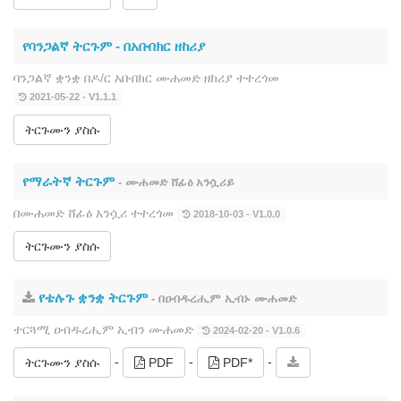
የባንጋልኛ ትርጉም ‐ በአቡበክር ዘከሪያ
ባንጋልኛ ቋንቋ በዶ/ር አቡበክር ሙሐመድ ዘከሪያ ተተረጎመ
2021-05-22 - V1.1.1
ትርጉሙን ያስሱ
የማራትኛ ትርጉም
- ሙሐመድ ሸፊዕ አንሷሪይ
በሙሐመድ ሸፊዕ አንሷሪ ተተረጎመ
2018-10-03 - V1.0.0
ትርጉሙን ያስሱ
የቴሉጉ ቋንቋ ትርጉም
- በዐብዱረሒም ኢብኑ ሙሐመድ
ተርጓሚ ዐብዱረሒም ኢብን ሙሐመድ
2024-02-20 - V1.0.6
-
-
-
ትርጉሙን ያስሱ
PDF
PDF*