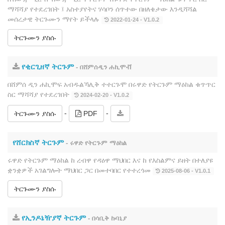
ማሻሻያ የተደረገበት ፤ አስተያየትና ሃሳቦን ሰጥተው በዘለቄታው እንዲሻሻል
መሰረታዊ ትርጉሙን ማየት ይችላሉ
2022-01-24 - V1.0.2
ትርጉሙን ያስሱ
የቂርጊዘኛ ትርጉም
- በሸምሰዲን ሐኪሞቭ
በሸምሰ ዲን ሐኪሞፍ አብዱልኻሊቅ ተተርጉሞ በሩዋድ የትርጉም ማዕከል ቁጥጥር
ስር ማሻሻያ የተደረገበት
2024-02-20 - V1.0.2
-
-
ትርጉሙን ያስሱ
PDF
የሸርክስኛ ትርጉም
- ሩዋድ የትርጉም ማዕከል
ሩዋድ የትርጉም ማዕከል ከ ረብዋ የዳዕዋ ማህበር እና ከ የእስልምና ይዘት በተለያዩ
ቋንቋዎች አገልግሎት ማህበር ጋር በመተባበር የተተረጎመ
2025-08-06 - V1.0.1
ትርጉሙን ያስሱ
የኢንዶኔዥያኛ ትርጉም
- በሳቢቅ ኩባኒያ