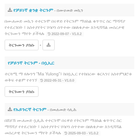
የቻይነኛ ቋንቋ ትርጉም
- በሙሀመድ መኪን
በሙሐመድ መኪን ተተርጉሞ በሩዋድ የትርጉም ማዕከል ቁጥጥር ስር ማሻሻያ
የተደረገበት ፤ አስተያየትና ሃሳቦን ሰጥተው በዘለቄታው እንዲሻሻል መሰረታዊ
ትርጉሙን ማየት ይችላሉ
2022-09-07 - V1.0.2
-
ትርጉሙን ያስሱ
የቻይንኛ ትርጉም ‐ በሷኢር
ተርጓሚ ማ ዩሎንግ "Ma Yulong"፤ ከበሷኢር የተከበረው ቁርኣንና አስተምህሮቱ
ወቅፍ ተቋም የተገኘ
2022-05-31 - V1.0.0
ትርጉሙን ያስሱ
የኡይጉርኛ ትርጉም
- በመሐመድ ሳሊሕ
በሸይኽ ሙሐመድ ሷሊሕ ተተርጉሞ በሩዋድ የትርጉም ማዕከል ቁጥጥር ስር
ማሻሻያ የተደረገበት ፤ አስተያየትና ሃሳቦን ሰጥተው በዘለቄታው እንዲሻሻል
መሰረታዊ ትርጉሙን ማየት ይችላሉ
2025-09-03 - V1.0.2