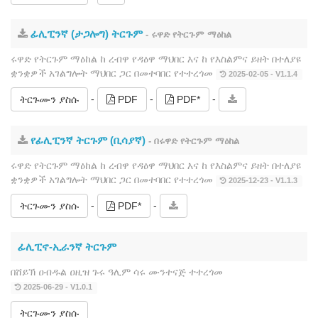
ፊሊፒንኛ (ታጋሎግ) ትርጉም
- ሩዋድ የትርጉም ማዕከል
ሩዋድ የትርጉም ማዕከል ከ ረብዋ የዳዕዋ ማህበር እና ከ የእስልምና ይዘት በተለያዩ
ቋንቋዎች አገልግሎት ማህበር ጋር በመተባበር የተተረጎመ
2025-02-05 - V1.1.4
-
-
-
ትርጉሙን ያስሱ
PDF
PDF*
የፊሊፒንኛ ትርጉም (ቢሳያኛ)
- በሩዋድ የትርጉም ማዕከል
ሩዋድ የትርጉም ማዕከል ከ ረብዋ የዳዕዋ ማህበር እና ከ የእስልምና ይዘት በተለያዩ
ቋንቋዎች አገልግሎት ማህበር ጋር በመተባበር የተተረጎመ
2025-12-23 - V1.1.3
-
-
ትርጉሙን ያስሱ
PDF*
ፊሊፒኖ-ኢራንኛ ትርጉም
በሸይኽ ዐብዱል ዐዚዝ ጉሩ ዓሊም ሳሩ ሙንተናጅ ተተረጎመ
2025-06-29 - V1.0.1
ትርጉሙን ያስሱ