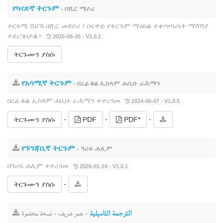
የካናድኛ ትርጉም
- በሺር ሜሶሪ
ተርጓሚ ሸይኽ በሺር መይሶሪ ፤ በሩዋድ የትርጉም ማዕከል ተቆጣጣሪነት ማሻሻያ
ተደርጎበታል።
2025-06-26 - V1.0.1
ትርጉሙን ያስሱ
የአሳሚኛ ትርጉም
- በረፊቁል ኢስላም ሐቢቡ ራሕማን
በረፊቁል ኢስላም ሐቢቡ ራሕማን ተተረጎመ
2024-06-07 - V1.0.5
-
-
-
ትርጉሙን ያስሱ
PDF
PDF*
የፑንጃቢኛ ትርጉም
- ዓሪፍ ሐሊም
በዓሪፍ ሐሊም ተተረጎመ
2026-01-24 - V1.0.1
-
ትርጉሙን ያስሱ
الترجمة التاميلية
- عمر شريف - نسخة مختصرة