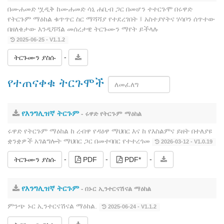
በሙሐመድ ሧዲቅ ከሙሐመድ ሳኒ ሐቢብ ጋር በመሆን ተተርጉሞ በሩዋድ
የትርጉም ማዕከል ቁጥጥር ስር ማሻሻያ የተደረገበት ፤ አስተያየትና ሃሳቦን ሰጥተው
በዘለቄታው እንዲሻሻል መሰረታዊ ትርጉሙን ማየት ይችላሉ
2025-06-25 - V1.1.2
-
ትርጉሙን ያስሱ
የተጠናቀቁ ትርጉሞች
የእንግሊዝኛ ትርጉም
- ሩዋድ የትርጉም ማዕከል
ሩዋድ የትርጉም ማዕከል ከ ረብዋ የዳዕዋ ማህበር እና ከ የእስልምና ይዘት በተለያዩ
ቋንቋዎች አገልግሎት ማህበር ጋር በመተባበር የተተረጎመ
2026-03-12 - V1.0.19
-
-
-
ትርጉሙን ያስሱ
PDF
PDF*
የእንግሊዝኛ ትርጉም
- በኑር ኢንተርናሽናል ማዕከል
ምንጭ ኑር ኢንተርናሽናል ማዕከል.
2025-06-24 - V1.1.2