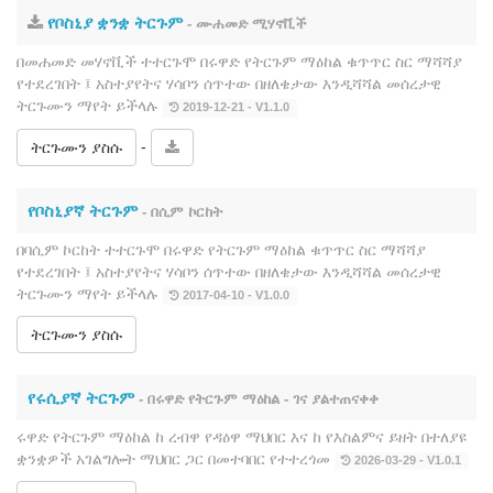
የቦስኒያ ቋንቋ ትርጉም
- ሙሐመድ ሚሃኖቪች
በመሐመድ መሃኖቪች ተተርጉሞ በሩዋድ የትርጉም ማዕከል ቁጥጥር ስር ማሻሻያ
የተደረገበት ፤ አስተያየትና ሃሳቦን ሰጥተው በዘለቄታው እንዲሻሻል መሰረታዊ
ትርጉሙን ማየት ይችላሉ
2019-12-21 - V1.1.0
-
ትርጉሙን ያስሱ
የቦስኒያኛ ትርጉም
- በሲም ኮርከት
በባሲም ኮርከት ተተርጉሞ በሩዋድ የትርጉም ማዕከል ቁጥጥር ስር ማሻሻያ
የተደረገበት ፤ አስተያየትና ሃሳቦን ሰጥተው በዘለቄታው እንዲሻሻል መሰረታዊ
ትርጉሙን ማየት ይችላሉ
2017-04-10 - V1.0.0
ትርጉሙን ያስሱ
የሩሲያኛ ትርጉም
- በሩዋድ የትርጉም ማዕከል - ገና ያልተጠናቀቀ
ሩዋድ የትርጉም ማዕከል ከ ረብዋ የዳዕዋ ማህበር እና ከ የእስልምና ይዘት በተለያዩ
ቋንቋዎች አገልግሎት ማህበር ጋር በመተባበር የተተረጎመ
2026-03-29 - V1.0.1