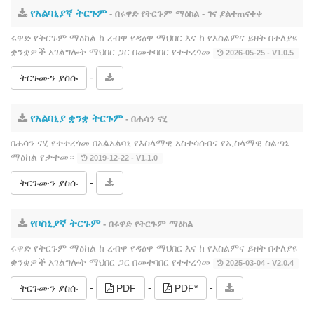
የአልባኒያኛ ትርጉም
- በሩዋድ የትርጉም ማዕከል - ገና ያልተጠናቀቀ
ሩዋድ የትርጉም ማዕከል ከ ረብዋ የዳዕዋ ማህበር እና ከ የእስልምና ይዘት በተለያዩ
ቋንቋዎች አገልግሎት ማህበር ጋር በመተባበር የተተረጎመ
2026-05-25 - V1.0.5
-
ትርጉሙን ያስሱ
የአልባኒያ ቋንቋ ትርጉም
- በሐሳን ናሂ
በሐሳን ናሂ የተተረጎመ በአልአልባኒ የእስላማዊ አስተሳሰብና የኢስላማዊ ስልጣኔ
ማዕከል የታተመ።
2019-12-22 - V1.1.0
-
ትርጉሙን ያስሱ
የቦስኒያኛ ትርጉም
- በሩዋድ የትርጉም ማዕከል
ሩዋድ የትርጉም ማዕከል ከ ረብዋ የዳዕዋ ማህበር እና ከ የእስልምና ይዘት በተለያዩ
ቋንቋዎች አገልግሎት ማህበር ጋር በመተባበር የተተረጎመ
2025-03-04 - V2.0.4
-
-
-
ትርጉሙን ያስሱ
PDF
PDF*