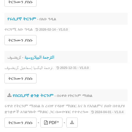
ትርጉሙን ያስሱ
የሩሲያኛ ትርጉም
- በአቡ ዓዲል
ተርጓሚ አቡ ዓዲል
2026-02-14 - V1.0.0
ትርጉሙን ያስሱ
الترجمة البيلاروسية
- كريفتسوف
ترجمة اليكسيا إسماعيل كريفتسوف.
2025-12-31 - V1.0.0
ትርጉሙን ያስሱ
የሰርቢያኛ ቋንቋ ትርጉም
- በሩዋድ የትርጉም ማዕከል
ሩዋድ የትርጉም ማዕከል ከ ረብዋ የዳዕዋ ማህበር እና ከ የእስልምና ይዘት በተለያዩ
ቋንቋዎች አገልግሎት ማህበር ጋር በመተባበር የተተረጎመ
2024-04-01 - V1.0.4
-
-
ትርጉሙን ያስሱ
PDF*