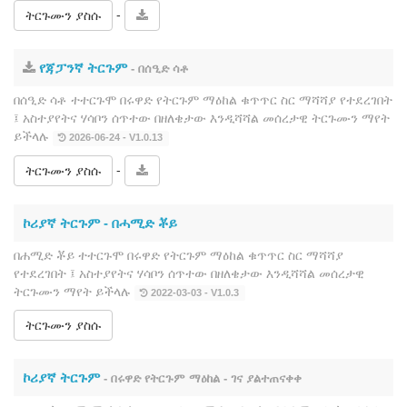
-
ትርጉሙን ያስሱ
የጃፓንኛ ትርጉም
- በሰዒድ ሳቶ
በሰዒድ ሳቶ ተተርጉሞ በሩዋድ የትርጉም ማዕከል ቁጥጥር ስር ማሻሻያ የተደረገበት
፤ አስተያየትና ሃሳቦን ሰጥተው በዘለቄታው እንዲሻሻል መሰረታዊ ትርጉሙን ማየት
ይችላሉ
2026-06-24 - V1.0.13
-
ትርጉሙን ያስሱ
ኮሪያኛ ትርጉም ‐ በሓሚድ ቾይ
በሐሚድ ቾይ ተተርጉሞ በሩዋድ የትርጉም ማዕከል ቁጥጥር ስር ማሻሻያ
የተደረገበት ፤ አስተያየትና ሃሳቦን ሰጥተው በዘለቄታው እንዲሻሻል መሰረታዊ
ትርጉሙን ማየት ይችላሉ
2022-03-03 - V1.0.3
ትርጉሙን ያስሱ
ኮሪያኛ ትርጉም
- በሩዋድ የትርጉም ማዕከል - ገና ያልተጠናቀቀ