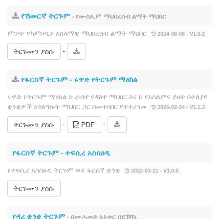
የኸመርኛ ትርጉም
- የሙስሊም ማህበረሰብ ልማት ማህበር
ምንጭ የካምቦዲያ እስላማዊ ማህበረሰብ ልማት ማህበር
2024-08-08 - V1.0.2
-
ትርጉሙን ያስሱ
የፋርስኛ ትርጉም ‐ ሩዋድ የትርጉም ማዕከል
ሩዋድ የትርጉም ማዕከል ከ ረብዋ የዳዕዋ ማህበር እና ከ የእስልምና ይዘት በተለያዩ
ቋንቋዎች አገልግሎት ማህበር ጋር በመተባበር የተተረጎመ
2026-02-24 - V1.1.3
-
-
ትርጉሙን ያስሱ
PDF
የፋርስኛ ትርጉም ‐ ተፍሲረ አስሰዕዲ
የተፍሲረ አስሰዕዲ ትርጉም ወደ ፋርስኛ ቋንቋ
2022-03-21 - V1.0.0
ትርጉሙን ያስሱ
የዳሪ ቋንቋ ትርጉም
- በሙሓመድ አኑወር በደኽሻኒ