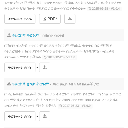
ሩዋድ የትርጉም ማዕከል ከ ረብዋ የዳዕዋ ማህበር እና ከ የእስልምና ይዘት በተለያዩ
ቋንቋዎች አገልግሎት ማህበር ጋር በመተባበር የተተረጎመ
2025-09-28 - V1.0.4
-
-
ትርጉሙን ያስሱ
PDF*
የቱርክኛ ትርጉም
- በሸዕባን ብሪቲሽ
በሸዕባን ብሪትሽ ተተርጉሞ በሩዋድ የትርጉም ማዕከል ቁጥጥር ስር ማሻሻያ
የተደረገበት ፤ አስተያየትና ሃሳቦን ሰጥተው በዘለቄታው እንዲሻሻል መሰረታዊ
ትርጉሙን ማየት ይችላሉ
2019-12-26 - V1.1.0
-
ትርጉሙን ያስሱ
የቱርክኛ ቋንቋ ትርጉም
- ዶ/ር ዐሊይ ኦዜክ እና ከሌሎች ጋር
በዓሊ አውዘክ ከሌሎች ጋር በመሆን ተተርጉሞ በሩዋድ የትርጉም ማዕከል ቁጥጥር
ስር ማሻሻያ የተደረገበት ፤ አስተያየትና ሃሳቦን ሰጥተው በዘለቄታው እንዲሻሻል
መሰረታዊ ትርጉሙን ማየት ይችላሉ
2017-05-23 - V1.0.0
-
ትርጉሙን ያስሱ