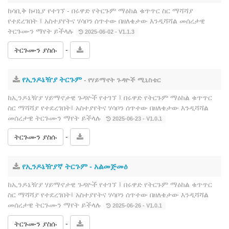
ከሳቢቅ ኩባኒያ የተገኘ ‐ በሩዋድ የትርጉም ማዕከል ቁጥጥር ስር ማሻሻያ
የተደረገበት ፤ አስተያየትና ሃሳቦን ሰጥተው በዘለቄታው እንዲሻሻል መሰረታዊ
ትርጉሙን ማየት ይችላሉ
2025-06-02 - V1.1.3
-
ትርጉሙን ያስሱ
የኢንዶኔዥያ ትርጉም
- የሃይማኖት ጉዳዮች ሚኒስቴር
ከኢንዶኔዥያ ሃይማኖታዊ ጉዳዮች የተገኘ ፤ በሩዋድ የትርጉም ማዕከል ቁጥጥር
ስር ማሻሻያ የተደረገበት፤ አስተያየትና ሃሳቦን ሰጥተው በዘለቄታው እንዲሻሻል
መሰረታዊ ትርጉሙን ማየት ይችላሉ
2025-06-23 - V1.0.1
-
ትርጉሙን ያስሱ
የኢንዶኔዥያኛ ትርጉም ‐ አልመጅመዕ
ከኢንዶኔዥያ ሃይማኖታዊ ጉዳዮች የተገኘ ፤ በሩዋድ የትርጉም ማዕከል ቁጥጥር
ስር ማሻሻያ የተደረገበት፤ አስተያየትና ሃሳቦን ሰጥተው በዘለቄታው እንዲሻሻል
መሰረታዊ ትርጉሙን ማየት ይችላሉ
2025-06-26 - V1.0.1
-
ትርጉሙን ያስሱ