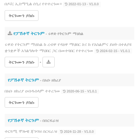
በዶ/ር ኢስማዒል ሰጊሪ የተተረጎመ።
2022-01-13 - V1.0.0
ትርጉሙን ያስሱ
የፓሽቶኛ ትርጉም
- ሩዋድ የትርጉም ማዕከል
ሩዋድ የትርጉም ማዕከል ከ ረብዋ የዳዕዋ ማህበር እና ከ የእስልምና ይዘት በተለያዩ
ቋንቋዎች አገልግሎት ማህበር ጋር በመተባበር የተተረጎመ
2024-02-15 - V1.0.1
-
ትርጉሙን ያስሱ
የፖሽቶኛ ትርጉም
- በአቡ ዘከሪያ
በአቡ ዘከሪያ ዐብዱሰላም ተተረጎመ
2020-06-15 - V1.0.1
ትርጉሙን ያስሱ
የፓሽቶኛ ትርጉም
- በሰርፍራዝ
ተርጓሚ ሞሎዊ ጃንባዝ ሰርፍራዝ
2024-11-28 - V1.0.0