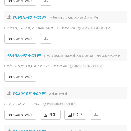
-
ትርጉሙን ያስሱ
የእንግሊዝኛ ትርጉም
- ተቅዩዲን ሒላሊ እና ሙሕሲን ኻን
በተቅዩዲን ሒላሊ እና በሙሕሲን ኻን ተተረጎመ
2025-09-04 - V1.1.2
-
ትርጉሙን ያስሱ
የእንግሊዝኛ ትርጉም
- በዶ/ር ወሊድ ብሊሂሽ አል-ዑመሪይ - ገና ያልተጠናቀቀ
በዶ/ር ወሊድ ቤሊህሽ አልዑምሪ ተተረጎመ
2025-09-16 - V1.0.2
ትርጉሙን ያስሱ
የፈረንሳይኛ ትርጉም
- ረሺድ መዓሽ
በረሺድ መዓሽ ተተረጎመ
2026-06-21 - V1.0.3
-
-
-
ትርጉሙን ያስሱ
PDF
PDF*