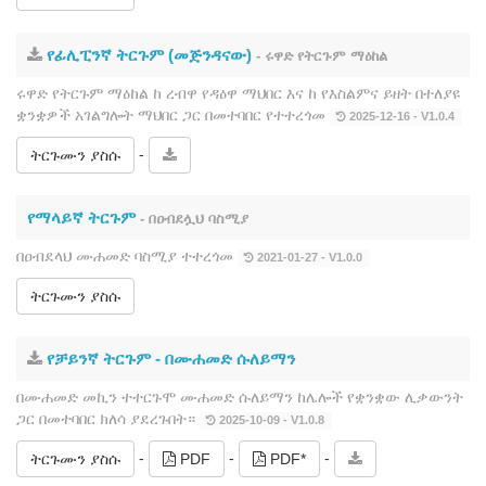
የፊሊፒንኛ ትርጉም (መጅንዳናው)
- ሩዋድ የትርጉም ማዕከል
ሩዋድ የትርጉም ማዕከል ከ ረብዋ የዳዕዋ ማህበር እና ከ የእስልምና ይዘት በተለያዩ
ቋንቋዎች አገልግሎት ማህበር ጋር በመተባበር የተተረጎመ
2025-12-16 - V1.0.4
-
ትርጉሙን ያስሱ
የማላይኛ ትርጉም
- በዐብደሏህ ባስሚያ
በዐብደላህ ሙሐመድ ባስሚያ ተተረጎመ
2021-01-27 - V1.0.0
ትርጉሙን ያስሱ
የቻይንኛ ትርጉም ‐ በሙሐመድ ሱለይማን
በሙሐመድ መኪን ተተርጉሞ ሙሐመድ ሱለይማን ከሌሎች የቋንቋው ሊቃውንት
ጋር በመተባበር ክለሳ ያደረጉበት።
2025-10-09 - V1.0.8
-
-
-
ትርጉሙን ያስሱ
PDF
PDF*