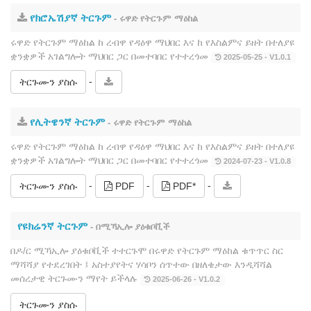
የክሮኤሽያኛ ትርጉም
- ሩዋድ የትርጉም ማዕከል
ሩዋድ የትርጉም ማዕከል ከ ረብዋ የዳዕዋ ማህበር እና ከ የእስልምና ይዘት በተለያዩ
ቋንቋዎች አገልግሎት ማህበር ጋር በመተባበር የተተረጎመ
2025-05-25 - V1.0.1
-
ትርጉሙን ያስሱ
የሊትዌንኛ ትርጉም
- ሩዋድ የትርጉም ማዕከል
ሩዋድ የትርጉም ማዕከል ከ ረብዋ የዳዕዋ ማህበር እና ከ የእስልምና ይዘት በተለያዩ
ቋንቋዎች አገልግሎት ማህበር ጋር በመተባበር የተተረጎመ
2024-07-23 - V1.0.8
-
-
-
ትርጉሙን ያስሱ
PDF
PDF*
የዩክሬንኛ ትርጉም
- በሚኻኢሎ ያዕቁቦቪች
በዶ/ር ሚኻኢሎ ያዕቁቦቪች ተተርጉሞ በሩዋድ የትርጉም ማዕከል ቁጥጥር ስር
ማሻሻያ የተደረገበት ፤ አስተያየትና ሃሳቦን ሰጥተው በዘለቄታው እንዲሻሻል
መሰረታዊ ትርጉሙን ማየት ይችላሉ
2025-06-26 - V1.0.2
ትርጉሙን ያስሱ