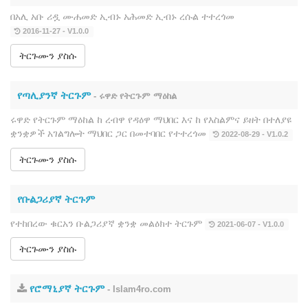
በአሊ አቡ ሪዷ ሙሐመድ ኢብኑ አሕመድ ኢብኑ ረሱል ተተረጎመ
2016-11-27 - V1.0.0
ትርጉሙን ያስሱ
የጣሊያንኛ ትርጉም
- ሩዋድ የትርጉም ማዕከል
ሩዋድ የትርጉም ማዕከል ከ ረብዋ የዳዕዋ ማህበር እና ከ የእስልምና ይዘት በተለያዩ
ቋንቋዎች አገልግሎት ማህበር ጋር በመተባበር የተተረጎመ
2022-08-29 - V1.0.2
ትርጉሙን ያስሱ
የቡልጋሪያኛ ትርጉም
የተከበረው ቁርአን ቡልጋሪያኛ ቋንቋ መልዕክተ ትርጉም
2021-06-07 - V1.0.0
ትርጉሙን ያስሱ
የሮማኒያኛ ትርጉም
- Islam4ro.com