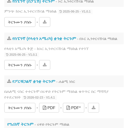
የስፔንኛ (ስፓኒሽ) ትርጉም
- ኑር ኢንተርናሽናል ማዕከል
ምንጭ ከኑር ኢንተርናሽናል ማዕከል
2025-06-25 - V1.0.1
-
ትርጉሙን ያስሱ
የስፔንኛ (የላቲን አሜሪካ) ቋንቋ ትርጉም
- በኑር ኢንተርናሽናል ማዕከል
የላቲን አሜሪካ ቅጅ - ከኑር ኢንተርናሽናል ማዕከል የተገኘ
2025-06-25 - V1.0.1
-
ትርጉሙን ያስሱ
የፖርቹጋልኛ ቋንቋ ትርጉም
- ሐልሚ ነስር
በሐለሚ ናስር ተተርጉሞ በሩዋድ የትርጉም ማዕከል ቁጥጥር ስር ማሻሻያ
የተደረገበት
2026-02-23 - V1.4.1
-
-
-
ትርጉሙን ያስሱ
PDF
PDF*
የግሪክኛ ትርጉም
- ሩዋድ የትርጉም ማዕከል