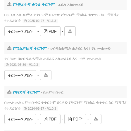
የጉጅራትኛ ቋንቋ ትርጉም
- ራቤላ አልዑመሪይ
በራቢላ አል‐ዑምሪ ተተርጉሞ በሩዋድ የትርጉም ማዕከል ቁጥጥር ስር ማሻሻያ
የተደረገበት
2025-02-27 - V1.1.3
-
-
ትርጉሙን ያስሱ
PDF
የሚልያባሪኛ ትርጉም
- ዐብዱልሐሚድ ሐይደር እና ኮንሂ ሙሐመድ
ተርጓሙ በዐብዱልሐሚድ ሐይደር አልመደኒይ እና ኮንሂ ሙሐመድ
2021-05-30 - V1.0.3
-
ትርጉሙን ያስሱ
የካናድኛ ትርጉም
- በሐምዛ ቡቱር
በሙሐመድ ሀምዛ ቡቱር ተተርጉሞ በሩዋድ የትርጉም ማዕከል ቁጥጥር ስር ማሻሻያ
የተደረገበት
2024-03-17 - V1.0.3
-
-
-
ትርጉሙን ያስሱ
PDF
PDF*