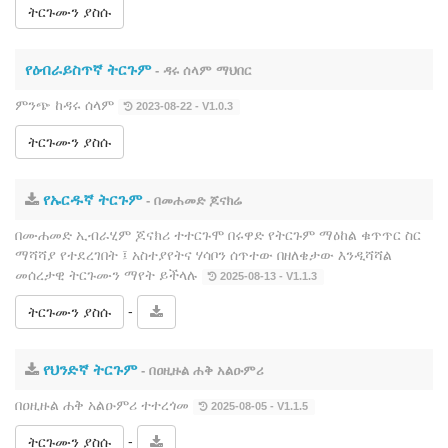
ትርጉሙን ያስሱ
የዕብራይስጥኛ ትርጉም
- ዳሩ ሰላም ማህበር
ምንጭ ከዳሩ ሰላም
2023-08-22 - V1.0.3
ትርጉሙን ያስሱ
የኡርዱኛ ትርጉም
- በመሐመድ ጆናክሬ
በሙሐመድ ኢብራሂም ጆናክሪ ተተርጉሞ በሩዋድ የትርጉም ማዕከል ቁጥጥር ስር
ማሻሻያ የተደረገበት ፤ አስተያየትና ሃሳቦን ሰጥተው በዘለቄታው እንዲሻሻል
መሰረታዊ ትርጉሙን ማየት ይችላሉ
2025-08-13 - V1.1.3
-
ትርጉሙን ያስሱ
የህንድኛ ትርጉም
- በዐዚዙል ሐቅ አልዑምሪ
በዐዚዙል ሐቅ አልዑምሪ ተተረጎመ
2025-08-05 - V1.1.5
-
ትርጉሙን ያስሱ