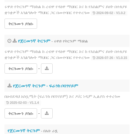
ሩዋድ የትርጉም ማዕከል ከ ረብዋ የዳዕዋ ማህበር እና ከ የእስልምና ይዘት በተለያዩ
ቋንቋዎች አገልግሎት ማህበር ጋር በመተባበር የተተረጎመ
2024-09-02 - V1.0.2
ትርጉሙን ያስሱ
የጀርመንኛ ትርጉም
- ሩዋድ የትርጉም ማዕከል
ሩዋድ የትርጉም ማዕከል ከ ረብዋ የዳዕዋ ማህበር እና ከ የእስልምና ይዘት በተለያዩ
ቋንቋዎች አገልግሎት ማህበር ጋር በመተባበር የተተረጎመ
2026-07-26 - V1.0.15
-
ትርጉሙን ያስሱ
የጀርመንኛ ትርጉም ‐ ፍራንክ ቦበንሃይም
በዐብደላህ አስሷሚት (ፍራንክ ቦበንሃይም) እና ዶ/ር ነዲም ኢልያስ ተተረጎመ
2025-02-03 - V1.1.4
-
ትርጉሙን ያስሱ
የጀርመንኛ ትርጉም
- በአቡ ሪዷ