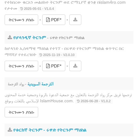
የተከበረው ቁርአን መልዕክተ ትርጉም ወደ ሮማኒያኛ ቋንቋ በislam4ro.com
የታተመ
2025-05-01 - V1.0.4
-
-
ትርጉሙን ያስሱ
PDF*
የሆላንዲኛ ትርጉም
- ሩዋድ የትርጉም ማዕከል
ከሆላንድ ኢስላማዊ ማዕከል የተገኘ ‐ በሩዋድ የትርጉም ማዕከል ቁጥጥር ስር
ማሻሻያ የተደረገበት
2025-11-19 - V2.0.10
-
-
ትርጉሙን ያስሱ
PDF*
الترجمة السويدية
- رواد الترجمة
ترجمها فريق مركز رواد الترجمة بالتعاون مع جمعية الدعوة بالربوة وجمعية خدمة المحتوى
الإسلامي باللغات وموقع IslamHouse.com.
2026-06-28 - V1.0.2
ትርጉሙን ያስሱ
የቱርክኛ ትርጉም ‐ ሩዋድ የትርጉም ማዕከል