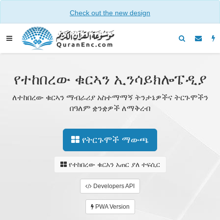
Check out the new design
የተከበረው ቁርኣን ኢንሳይክሎፔዲያ
ለተከበረው ቁርኣን ማብራሪያ አስተማማኝ ትንታኔዎችና ትርጉሞችን
በዓለም ቋንቋዎች ለማቅረብ
የትርጉሞች ማውጫ
የተከበረው ቁርአን አጠር ያለ ተፍሲር
Developers API
PWA Version