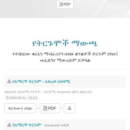
PDF
የትርጉሞች ማውጫ
የተከበረው ቁርአን ማብራሪያን በብዙ ቋንቋዎች ትርጉም ያስሱ!
መፈለግና ማውረድም ይቻላል
የአማርኛ ትርጉም ‐ አፍሪቃ አካዳሚ
ከአፍሪካ አካዳሚ የተገኘ ‐ ተርጓሚ መሐመድ ዘይን ዘህረዲን
2024-06-11 - V1.0.1
-
-
ትርጉሙን ያስሱ
PDF
የአማርኛ ትርጉም
- በመሐመድ ሳዲቅ