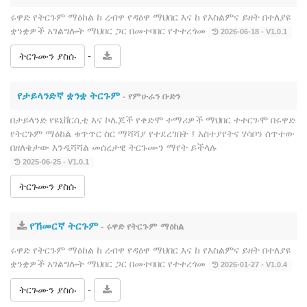
ሩዋድ የትርጉም ማዕከል ከ ረብዋ የዳዕዋ ማህበር እና ከ የእስልምና ይዘት በተለያዩ
ቋንቋዎች አገልግሎት ማህበር ጋር በመተባበር የተተረጎመ
2026-06-18 - V1.0.1
-
ትርጉሙን ያስሱ
የታይላንድኛ ቋንቋ ትርጉም
- የምሁራን ቡድን
በታይላንድ የዩኒቨርሲቲ እና ኮሌጆች የቀድሞ ተማሪዎች ማህበር ተተርጉሞ በሩዋድ
የትርጉም ማዕከል ቁጥጥር ስር ማሻሻያ የተደረገበት ፤ አስተያየትና ሃሳቦን ሰጥተው
በዘለቄታው እንዲሻሻል መሰረታዊ ትርጉሙን ማየት ይችላሉ
2025-06-25 - V1.0.1
ትርጉሙን ያስሱ
የኸመርኛ ትርጉም
- ሩዋድ የትርጉም ማዕከል
ሩዋድ የትርጉም ማዕከል ከ ረብዋ የዳዕዋ ማህበር እና ከ የእስልምና ይዘት በተለያዩ
ቋንቋዎች አገልግሎት ማህበር ጋር በመተባበር የተተረጎመ
2026-01-27 - V1.0.4
-
ትርጉሙን ያስሱ