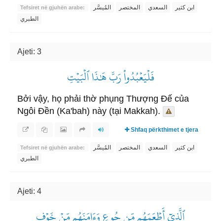
ابن كثير
السعدي
المختصر
المُيسَّر
Tefsiret në gjuhën arabe:
الطبري
Ajeti: 3
فَلۡيَعۡبُدُواْ رَبَّ هَٰذَا ٱلۡبَيۡتِ
Bởi vậy, họ phải thờ phụng Thượng Đế của
Ngôi Đền (Ka'bah) này (tại Makkah).
Shfaq përkthimet e tjera
ابن كثير
السعدي
المختصر
المُيسَّر
Tefsiret në gjuhën arabe:
الطبري
Ajeti: 4
ٱلَّذِيٓ أَطۡعَمَهُم مِّن جُوعٖ وَءَامَنَهُم مِّنۡ خَوۡفِۭ