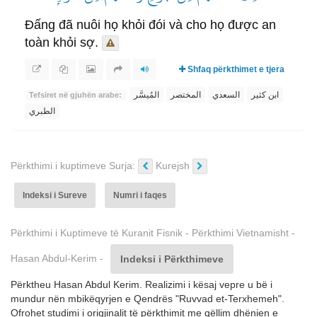
Đấng đã nuôi họ khỏi đói và cho họ được an
toàn khỏi sợ.
Shfaq përkthimet e tjera
ابن كثير
السعدي
المختصر
المُيسَّر
Tefsiret në gjuhën arabe:
الطبري
Përkthimi i kuptimeve Surja:
Kurejsh
Indeksi i Sureve
Numri i faqes
Përkthimi i Kuptimeve të Kuranit Fisnik - Përkthimi Vietnamisht -
Hasan Abdul-Kerim -
Indeksi i Përkthimeve
Përktheu Hasan Abdul Kerim. Realizimi i kësaj vepre u bë i
mundur nën mbikëqyrjen e Qendrës "Ruvvad et-Terxhemeh".
Ofrohet studimi i origjinalit të përkthimit me qëllim dhënien e