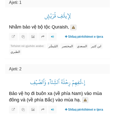
Ajeti: 1
لِإِيلَٰفِ قُرَيۡشٍ
Nhằm bảo vệ bộ tộc Quraish,
Shfaq përkthimet e tjera
ابن كثير
السعدي
المختصر
المُيسَّر
Tefsiret në gjuhën arabe:
الطبري
Ajeti: 2
إِۦلَٰفِهِمۡ رِحۡلَةَ ٱلشِّتَآءِ وَٱلصَّيۡفِ
Bảo vệ họ đi buôn xa (về phía Nam) vào mùa
đông và (về phía Bắc) vào mùa hạ.
Shfaq përkthimet e tjera