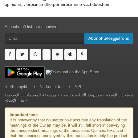
opinionit, vlerësimin dhe përmirësimin e vazhdueshëm.
Abonohu në listën e emaileve
Abonohu/Regjistrohu
Rreth projektit
•
Na kontaktoni
•
API
موسوعة المصطلحات الإسلامية
-
موسوعة الأحاديث النبوية
-
موقع دار الإسلام
بيان الإسلام
-
Important note
It is noteworthy that no matter how accurate any translation of the
meanings of the Qur’an may be, it will still fall short in conveying
the transcendent meanings of the miraculous Qur’anic text, and
that the meanings conveyed by this translation is only the product