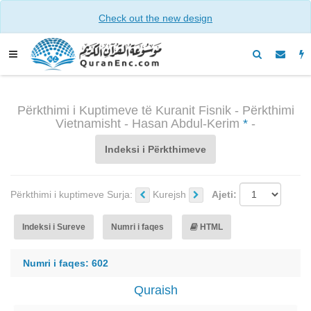
Check out the new design
Përkthimi i Kuptimeve të Kuranit Fisnik - Përkthimi
Vietnamisht - Hasan Abdul-Kerim
*
-
Indeksi i Përkthimeve
Përkthimi i kuptimeve Surja:
Kurejsh
Ajeti:
Indeksi i Sureve
Numri i faqes
HTML
Numri i faqes: 602
Quraish