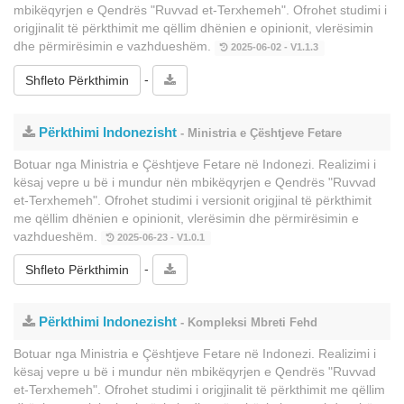
mbikëqyrjen e Qendrës "Ruvvad et-Terxhemeh". Ofrohet studimi i
origjinalit të përkthimit me qëllim dhënien e opinionit, vlerësimin
dhe përmirësimin e vazhdueshëm.
2025-06-02 - V1.1.3
-
Shfleto Përkthimin
Përkthimi Indonezisht
- Ministria e Çështjeve Fetare
Botuar nga Ministria e Çështjeve Fetare në Indonezi. Realizimi i
kësaj vepre u bë i mundur nën mbikëqyrjen e Qendrës "Ruvvad
et-Terxhemeh". Ofrohet studimi i versionit origjinal të përkthimit
me qëllim dhënien e opinionit, vlerësimin dhe përmirësimin e
vazhdueshëm.
2025-06-23 - V1.0.1
-
Shfleto Përkthimin
Përkthimi Indonezisht
- Kompleksi Mbreti Fehd
Botuar nga Ministria e Çështjeve Fetare në Indonezi. Realizimi i
kësaj vepre u bë i mundur nën mbikëqyrjen e Qendrës "Ruvvad
et-Terxhemeh". Ofrohet studimi i origjinalit të përkthimit me qëllim