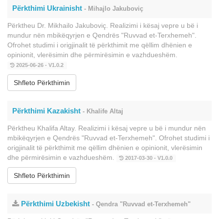
Përkthimi Ukrainisht
- Mihajlo Jakuboviç
Përktheu Dr. Mikhailo Jakuboviç. Realizimi i kësaj vepre u bë i
mundur nën mbikëqyrjen e Qendrës "Ruvvad et-Terxhemeh".
Ofrohet studimi i origjinalit të përkthimit me qëllim dhënien e
opinionit, vlerësimin dhe përmirësimin e vazhdueshëm.
2025-06-26 - V1.0.2
Shfleto Përkthimin
Përkthimi Kazakisht
- Khalife Altaj
Përktheu Khalifa Altay. Realizimi i kësaj vepre u bë i mundur nën
mbikëqyrjen e Qendrës "Ruvvad et-Terxhemeh". Ofrohet studimi i
origjinalit të përkthimit me qëllim dhënien e opinionit, vlerësimin
dhe përmirësimin e vazhdueshëm.
2017-03-30 - V1.0.0
Shfleto Përkthimin
Përkthimi Uzbekisht
- Qendra "Ruvvad et-Terxhemeh"