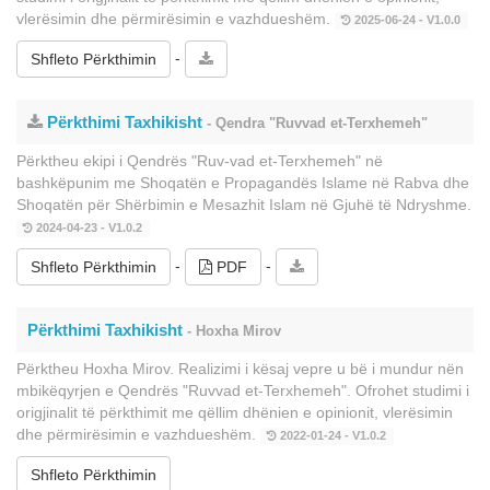
vlerësimin dhe përmirësimin e vazhdueshëm.
2025-06-24 - V1.0.0
-
Shfleto Përkthimin
Përkthimi Taxhikisht
- Qendra "Ruvvad et-Terxhemeh"
Përktheu ekipi i Qendrës "Ruv-vad et-Terxhemeh" në
bashkëpunim me Shoqatën e Propagandës Islame në Rabva dhe
Shoqatën për Shërbimin e Mesazhit Islam në Gjuhë të Ndryshme.
2024-04-23 - V1.0.2
-
-
Shfleto Përkthimin
PDF
Përkthimi Taxhikisht
- Hoxha Mirov
Përktheu Hoxha Mirov. Realizimi i kësaj vepre u bë i mundur nën
mbikëqyrjen e Qendrës "Ruvvad et-Terxhemeh". Ofrohet studimi i
origjinalit të përkthimit me qëllim dhënien e opinionit, vlerësimin
dhe përmirësimin e vazhdueshëm.
2022-01-24 - V1.0.2
Shfleto Përkthimin