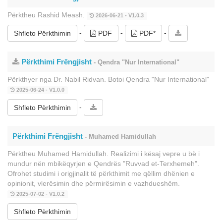
Përktheu Rashid Meash.
2026-06-21 - V1.0.3
-
-
-
Shfleto Përkthimin
PDF
PDF*
Përkthimi Frëngjisht
- Qendra "Nur International"
Përkthyer nga Dr. Nabil Ridvan. Botoi Qendra "Nur International"
2025-06-24 - V1.0.0
-
Shfleto Përkthimin
Përkthimi Frëngjisht
- Muhamed Hamidullah
Përktheu Muhamed Hamidullah. Realizimi i kësaj vepre u bë i
mundur nën mbikëqyrjen e Qendrës "Ruvvad et-Terxhemeh".
Ofrohet studimi i origjinalit të përkthimit me qëllim dhënien e
opinionit, vlerësimin dhe përmirësimin e vazhdueshëm.
2025-07-02 - V1.0.2
Shfleto Përkthimin