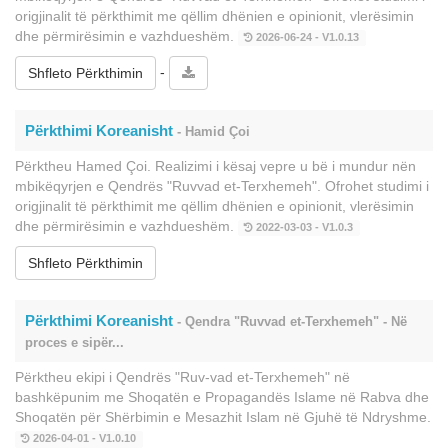
origjinalit të përkthimit me qëllim dhënien e opinionit, vlerësimin
dhe përmirësimin e vazhdueshëm.
2026-06-24 - V1.0.13
-
Shfleto Përkthimin
Përkthimi Koreanisht
- Hamid Çoi
Përktheu Hamed Çoi. Realizimi i kësaj vepre u bë i mundur nën
mbikëqyrjen e Qendrës "Ruvvad et-Terxhemeh". Ofrohet studimi i
origjinalit të përkthimit me qëllim dhënien e opinionit, vlerësimin
dhe përmirësimin e vazhdueshëm.
2022-03-03 - V1.0.3
Shfleto Përkthimin
Përkthimi Koreanisht
- Qendra "Ruvvad et-Terxhemeh" - Në
proces e sipër...
Përktheu ekipi i Qendrës "Ruv-vad et-Terxhemeh" në
bashkëpunim me Shoqatën e Propagandës Islame në Rabva dhe
Shoqatën për Shërbimin e Mesazhit Islam në Gjuhë të Ndryshme.
2026-04-01 - V1.0.10