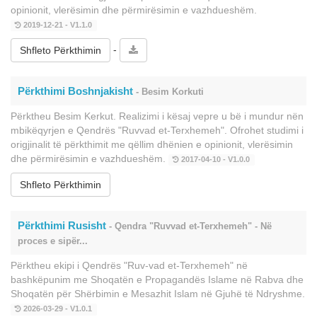
opinionit, vlerësimin dhe përmirësimin e vazhdueshëm.
2019-12-21 - V1.1.0
-
Shfleto Përkthimin
Përkthimi Boshnjakisht
- Besim Korkuti
Përktheu Besim Kerkut. Realizimi i kësaj vepre u bë i mundur nën
mbikëqyrjen e Qendrës "Ruvvad et-Terxhemeh". Ofrohet studimi i
origjinalit të përkthimit me qëllim dhënien e opinionit, vlerësimin
dhe përmirësimin e vazhdueshëm.
2017-04-10 - V1.0.0
Shfleto Përkthimin
Përkthimi Rusisht
- Qendra "Ruvvad et-Terxhemeh" - Në
proces e sipër...
Përktheu ekipi i Qendrës "Ruv-vad et-Terxhemeh" në
bashkëpunim me Shoqatën e Propagandës Islame në Rabva dhe
Shoqatën për Shërbimin e Mesazhit Islam në Gjuhë të Ndryshme.
2026-03-29 - V1.0.1