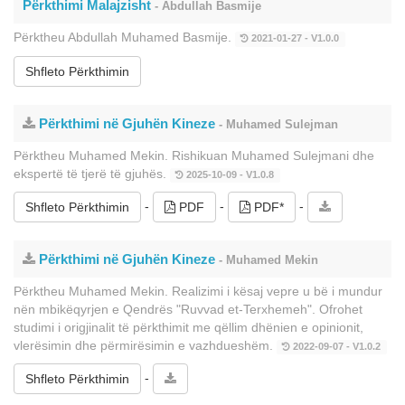
Përkthimi Malajzisht
- Abdullah Basmije
Përktheu Abdullah Muhamed Basmije.
2021-01-27 - V1.0.0
Shfleto Përkthimin
Përkthimi në Gjuhën Kineze
- Muhamed Sulejman
Përktheu Muhamed Mekin. Rishikuan Muhamed Sulejmani dhe
ekspertë të tjerë të gjuhës.
2025-10-09 - V1.0.8
-
-
-
Shfleto Përkthimin
PDF
PDF*
Përkthimi në Gjuhën Kineze
- Muhamed Mekin
Përktheu Muhamed Mekin. Realizimi i kësaj vepre u bë i mundur
nën mbikëqyrjen e Qendrës "Ruvvad et-Terxhemeh". Ofrohet
studimi i origjinalit të përkthimit me qëllim dhënien e opinionit,
vlerësimin dhe përmirësimin e vazhdueshëm.
2022-09-07 - V1.0.2
-
Shfleto Përkthimin