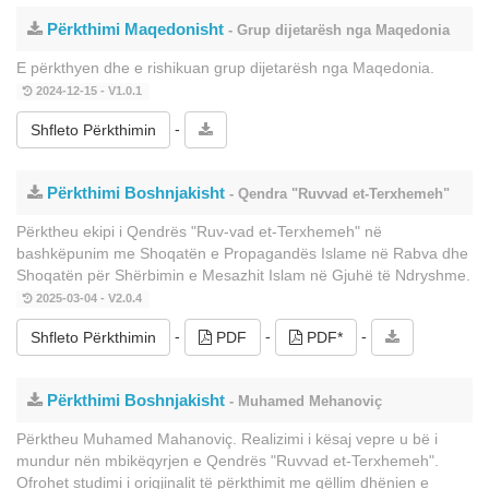
Përkthimi Maqedonisht
- Grup dijetarësh nga Maqedonia
E përkthyen dhe e rishikuan grup dijetarësh nga Maqedonia.
2024-12-15 - V1.0.1
-
Shfleto Përkthimin
Përkthimi Boshnjakisht
- Qendra "Ruvvad et-Terxhemeh"
Përktheu ekipi i Qendrës "Ruv-vad et-Terxhemeh" në
bashkëpunim me Shoqatën e Propagandës Islame në Rabva dhe
Shoqatën për Shërbimin e Mesazhit Islam në Gjuhë të Ndryshme.
2025-03-04 - V2.0.4
-
-
-
Shfleto Përkthimin
PDF
PDF*
Përkthimi Boshnjakisht
- Muhamed Mehanoviç
Përktheu Muhamed Mahanoviç. Realizimi i kësaj vepre u bë i
mundur nën mbikëqyrjen e Qendrës "Ruvvad et-Terxhemeh".
Ofrohet studimi i origjinalit të përkthimit me qëllim dhënien e