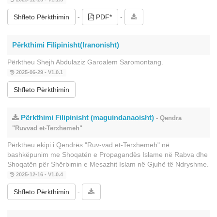
-
-
Shfleto Përkthimin
PDF*
Përkthimi Filipinisht(Iranonisht)
Përktheu Shejh Abdulaziz Garoalem Saromontang.
2025-06-29 - V1.0.1
Shfleto Përkthimin
Përkthimi Filipinisht (maguindanaoisht)
- Qendra
"Ruvvad et-Terxhemeh"
Përktheu ekipi i Qendrës "Ruv-vad et-Terxhemeh" në
bashkëpunim me Shoqatën e Propagandës Islame në Rabva dhe
Shoqatën për Shërbimin e Mesazhit Islam në Gjuhë të Ndryshme.
2025-12-16 - V1.0.4
-
Shfleto Përkthimin