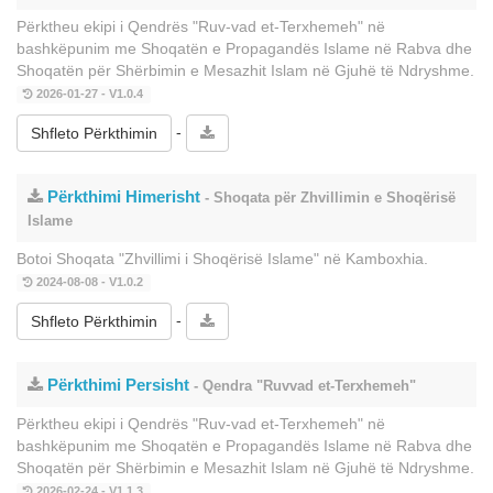
Përktheu ekipi i Qendrës "Ruv-vad et-Terxhemeh" në
bashkëpunim me Shoqatën e Propagandës Islame në Rabva dhe
Shoqatën për Shërbimin e Mesazhit Islam në Gjuhë të Ndryshme.
2026-01-27 - V1.0.4
-
Shfleto Përkthimin
Përkthimi Himerisht
- Shoqata për Zhvillimin e Shoqërisë
Islame
Botoi Shoqata "Zhvillimi i Shoqërisë Islame" në Kamboxhia.
2024-08-08 - V1.0.2
-
Shfleto Përkthimin
Përkthimi Persisht
- Qendra "Ruvvad et-Terxhemeh"
Përktheu ekipi i Qendrës "Ruv-vad et-Terxhemeh" në
bashkëpunim me Shoqatën e Propagandës Islame në Rabva dhe
Shoqatën për Shërbimin e Mesazhit Islam në Gjuhë të Ndryshme.
2026-02-24 - V1.1.3