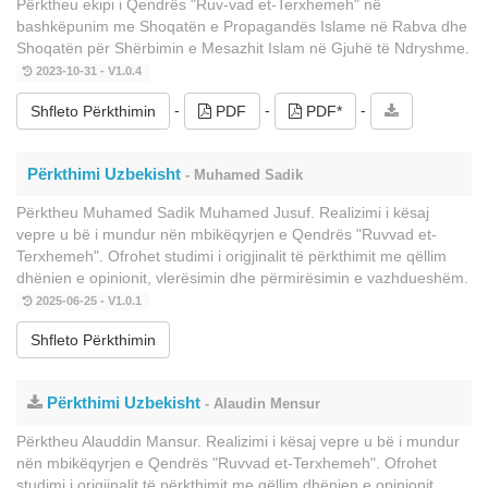
Përktheu ekipi i Qendrës "Ruv-vad et-Terxhemeh" në
bashkëpunim me Shoqatën e Propagandës Islame në Rabva dhe
Shoqatën për Shërbimin e Mesazhit Islam në Gjuhë të Ndryshme.
2023-10-31 - V1.0.4
-
-
-
Shfleto Përkthimin
PDF
PDF*
Përkthimi Uzbekisht
- Muhamed Sadik
Përktheu Muhamed Sadik Muhamed Jusuf. Realizimi i kësaj
vepre u bë i mundur nën mbikëqyrjen e Qendrës "Ruvvad et-
Terxhemeh". Ofrohet studimi i origjinalit të përkthimit me qëllim
dhënien e opinionit, vlerësimin dhe përmirësimin e vazhdueshëm.
2025-06-25 - V1.0.1
Shfleto Përkthimin
Përkthimi Uzbekisht
- Alaudin Mensur
Përktheu Alauddin Mansur. Realizimi i kësaj vepre u bë i mundur
nën mbikëqyrjen e Qendrës "Ruvvad et-Terxhemeh". Ofrohet
studimi i origjinalit të përkthimit me qëllim dhënien e opinionit,