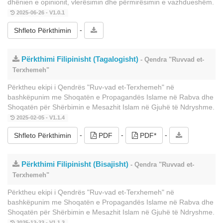
dhënien e opinionit, vlerësimin dhe përmirësimin e vazhdueshëm.
2025-06-26 - V1.0.1
-
Shfleto Përkthimin
Përkthimi Filipinisht (Tagalogisht)
- Qendra "Ruvvad et-
Terxhemeh"
Përktheu ekipi i Qendrës "Ruv-vad et-Terxhemeh" në
bashkëpunim me Shoqatën e Propagandës Islame në Rabva dhe
Shoqatën për Shërbimin e Mesazhit Islam në Gjuhë të Ndryshme.
2025-02-05 - V1.1.4
-
-
-
Shfleto Përkthimin
PDF
PDF*
Përkthimi Filipinisht (Bisajisht)
- Qendra "Ruvvad et-
Terxhemeh"
Përktheu ekipi i Qendrës "Ruv-vad et-Terxhemeh" në
bashkëpunim me Shoqatën e Propagandës Islame në Rabva dhe
Shoqatën për Shërbimin e Mesazhit Islam në Gjuhë të Ndryshme.
2025-12-23 - V1.1.3