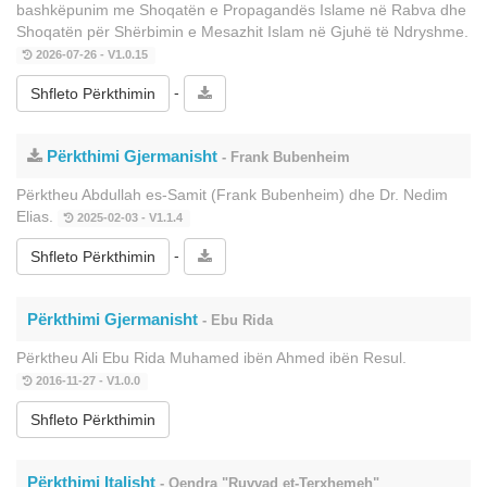
bashkëpunim me Shoqatën e Propagandës Islame në Rabva dhe
Shoqatën për Shërbimin e Mesazhit Islam në Gjuhë të Ndryshme.
2026-07-26 - V1.0.15
-
Shfleto Përkthimin
Përkthimi Gjermanisht
- Frank Bubenheim
Përktheu Abdullah es-Samit (Frank Bubenheim) dhe Dr. Nedim
Elias.
2025-02-03 - V1.1.4
-
Shfleto Përkthimin
Përkthimi Gjermanisht
- Ebu Rida
Përktheu Ali Ebu Rida Muhamed ibën Ahmed ibën Resul.
2016-11-27 - V1.0.0
Shfleto Përkthimin
Përkthimi Italisht
- Qendra "Ruvvad et-Terxhemeh"