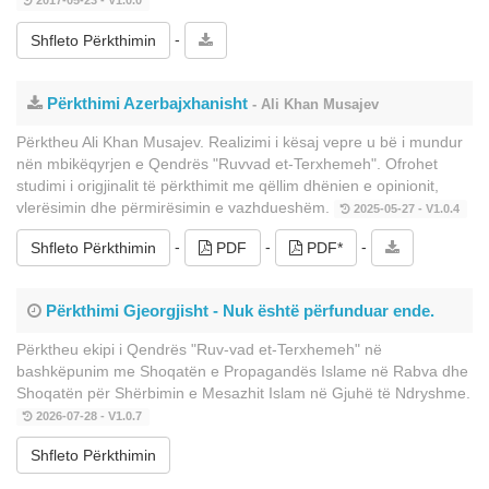
2017-05-23 - V1.0.0
-
Shfleto Përkthimin
Përkthimi Azerbajxhanisht
- Ali Khan Musajev
Përktheu Ali Khan Musajev. Realizimi i kësaj vepre u bë i mundur
nën mbikëqyrjen e Qendrës "Ruvvad et-Terxhemeh". Ofrohet
studimi i origjinalit të përkthimit me qëllim dhënien e opinionit,
vlerësimin dhe përmirësimin e vazhdueshëm.
2025-05-27 - V1.0.4
-
-
-
Shfleto Përkthimin
PDF
PDF*
Përkthimi Gjeorgjisht - Nuk është përfunduar ende.
Përktheu ekipi i Qendrës "Ruv-vad et-Terxhemeh" në
bashkëpunim me Shoqatën e Propagandës Islame në Rabva dhe
Shoqatën për Shërbimin e Mesazhit Islam në Gjuhë të Ndryshme.
2026-07-28 - V1.0.7
Shfleto Përkthimin