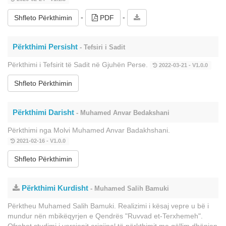
-
-
Shfleto Përkthimin
PDF
Përkthimi Persisht
- Tefsiri i Sadit
Përkthimi i Tefsirit të Sadit në Gjuhën Perse.
2022-03-21 - V1.0.0
Shfleto Përkthimin
Përkthimi Darisht
- Muhamed Anvar Bedakshani
Përkthimi nga Molvi Muhamed Anvar Badakhshani.
2021-02-16 - V1.0.0
Shfleto Përkthimin
Përkthimi Kurdisht
- Muhamed Salih Bamuki
Përktheu Muhamed Salih Bamuki. Realizimi i kësaj vepre u bë i
mundur nën mbikëqyrjen e Qendrës "Ruvvad et-Terxhemeh".
Ofrohet studimi i versionit origjinal të përkthimit me qëllim dhënien