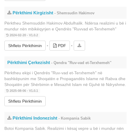
Përkthimi Kirgizisht
- Shemsudin Hakimov
Përktheu Shemsuddin Hakimov Abdulhalik. Ndërsa realizimi u bë i
mundur nën mbikëqyrjen e Qendrës "Ruvvad et-Terxhemeh"
2024-02-20 - V1.0.2
-
-
Shfleto Përkthimin
PDF
Përkthimi Çerkezisht
- Qendra "Ruv-vad et-Terxhemeh''
Përktheu ekipi i Qendrës "Ruv-vad et-Terxhemeh" në
bashkëpunim me Shoqatën e Propagandës Islame në Rabva dhe
Shoqatën për Shërbimin e Mesazhit Islam në Gjuhë të Ndryshme.
2025-08-06 - V1.0.1
Shfleto Përkthimin
Përkthimi Indonezisht
- Kompania Sabik
Botoi Kompania Sabik. Realizimi i kësaj vepre u bë i mundur nën