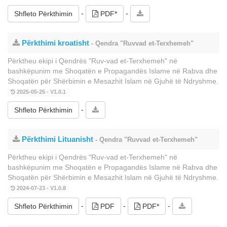
-
-
Shfleto Përkthimin
PDF*
Përkthimi kroatisht
- Qendra "Ruvvad et-Terxhemeh"
Përktheu ekipi i Qendrës "Ruv-vad et-Terxhemeh" në
bashkëpunim me Shoqatën e Propagandës Islame në Rabva dhe
Shoqatën për Shërbimin e Mesazhit Islam në Gjuhë të Ndryshme.
2025-05-25 - V1.0.1
-
Shfleto Përkthimin
Përkthimi Lituanisht
- Qendra "Ruvvad et-Terxhemeh"
Përktheu ekipi i Qendrës "Ruv-vad et-Terxhemeh" në
bashkëpunim me Shoqatën e Propagandës Islame në Rabva dhe
Shoqatën për Shërbimin e Mesazhit Islam në Gjuhë të Ndryshme.
2024-07-23 - V1.0.8
-
-
-
Shfleto Përkthimin
PDF
PDF*