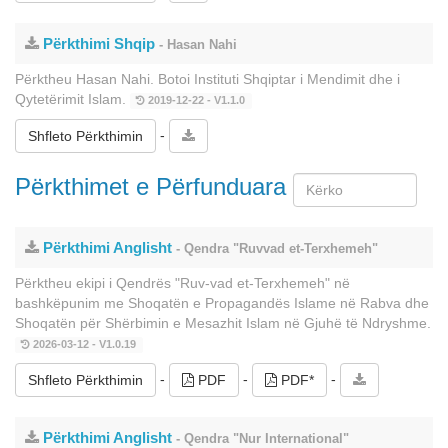
Përkthimi Shqip
- Hasan Nahi
Përktheu Hasan Nahi. Botoi Instituti Shqiptar i Mendimit dhe i
Qytetërimit Islam.
2019-12-22 - V1.1.0
-
Shfleto Përkthimin
Përkthimet e Përfunduara
Përkthimi Anglisht
- Qendra "Ruvvad et-Terxhemeh"
Përktheu ekipi i Qendrës "Ruv-vad et-Terxhemeh" në
bashkëpunim me Shoqatën e Propagandës Islame në Rabva dhe
Shoqatën për Shërbimin e Mesazhit Islam në Gjuhë të Ndryshme.
2026-03-12 - V1.0.19
-
-
-
Shfleto Përkthimin
PDF
PDF*
Përkthimi Anglisht
- Qendra "Nur International"