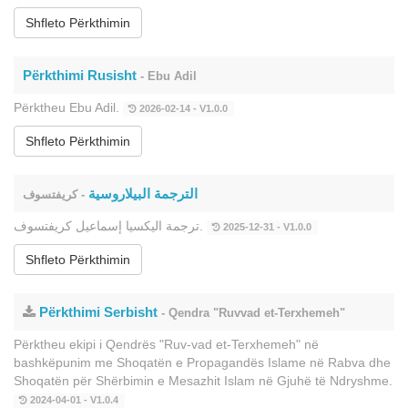
Shfleto Përkthimin
Përkthimi Rusisht
- Ebu Adil
Përktheu Ebu Adil.
2026-02-14 - V1.0.0
Shfleto Përkthimin
الترجمة البيلاروسية
- كريفتسوف
ترجمة اليكسيا إسماعيل كريفتسوف.
2025-12-31 - V1.0.0
Shfleto Përkthimin
Përkthimi Serbisht
- Qendra "Ruvvad et-Terxhemeh"
Përktheu ekipi i Qendrës "Ruv-vad et-Terxhemeh" në
bashkëpunim me Shoqatën e Propagandës Islame në Rabva dhe
Shoqatën për Shërbimin e Mesazhit Islam në Gjuhë të Ndryshme.
2024-04-01 - V1.0.4