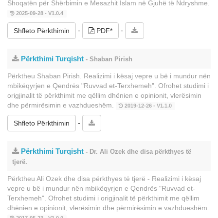
Shoqatën për Shërbimin e Mesazhit Islam në Gjuhë të Ndryshme.
2025-09-28 - V1.0.4
-
-
Shfleto Përkthimin
PDF*
Përkthimi Turqisht
- Shaban Pirish
Përktheu Shaban Pirish. Realizimi i kësaj vepre u bë i mundur nën
mbikëqyrjen e Qendrës "Ruvvad et-Terxhemeh". Ofrohet studimi i
origjinalit të përkthimit me qëllim dhënien e opinionit, vlerësimin
dhe përmirësimin e vazhdueshëm.
2019-12-26 - V1.1.0
-
Shfleto Përkthimin
Përkthimi Turqisht
- Dr. Ali Ozek dhe disa përkthyes të
tjerë.
Përktheu Ali Ozek dhe disa përkthyes të tjerë - Realizimi i kësaj
vepre u bë i mundur nën mbikëqyrjen e Qendrës "Ruvvad et-
Terxhemeh". Ofrohet studimi i origjinalit të përkthimit me qëllim
dhënien e opinionit, vlerësimin dhe përmirësimin e vazhdueshëm.