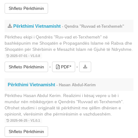
Shfleto Përkthimin
Përkthimi Vietnamisht
- Qendra "Ruvvad et-Terxhemeh"
Përktheu ekipi i Qendrës "Ruv-vad et-Terxhemeh" në
bashkëpunim me Shoqatën e Propagandës Islame në Rabva dhe
Shoqatën për Shërbimin e Mesazhit Islam në Gjuhë të Ndryshme.
2025-07-01 - V1.0.8
-
-
Shfleto Përkthimin
PDF*
Përkthimi Vietnamisht
- Hasan Abdul-Kerim
Përktheu Hasan Abdul Kerim. Realizimi i kësaj vepre u bë i
mundur nën mbikëqyrjen e Qendrës "Ruvvad et-Terxhemeh".
Ofrohet studimi i origjinalit të përkthimit me qëllim dhënien e
opinionit, vlerësimin dhe përmirësimin e vazhdueshëm.
2025-06-25 - V1.0.1
Shfleto Përkthimin