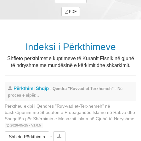
PDF
Indeksi i Përkthimeve
Shfleto përkthimet e kuptimeve të Kuranit Fisnik në gjuhë
të ndryshme me mundësinë e kërkimit dhe shkarkimit.
Përkthimi Shqip
- Qendra "Ruvvad et-Terxhemeh" - Në
proces e sipër...
Përktheu ekipi i Qendrës "Ruv-vad et-Terxhemeh" në
bashkëpunim me Shoqatën e Propagandës Islame në Rabva dhe
Shoqatën për Shërbimin e Mesazhit Islam në Gjuhë të Ndryshme.
2026-05-25 - V1.0.5
-
Shfleto Përkthimin