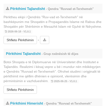
Përkthimi Tajlandisht
- Qendra "Ruvvad et-Terxhemeh"
Përktheu ekipi i Qendrës "Ruv-vad et-Terxhemeh" në
bashkëpunim me Shoqatën e Propagandës Islame në Rabva dhe
Shoqatën për Shërbimin e Mesazhit Islam në Gjuhë të Ndryshme.
2026-06-18 - V1.0.1
-
Shfleto Përkthimin
Përkthimi Tajlandisht
- Grup nxënësish të dijes
Botoi Shoqata e të Diplomuarve në Universitetet dhe Institutet e
Tajlandës. Realizimi i kësaj vepre u bë i mundur nën mbikëqyrjen
e Qendrës "Ruvvad et-Terxhemeh". Ofrohet studimi i origjinalit të
përkthimit me qëllim dhënien e opinionit, vlerësimin dhe
përmirësimin e vazhdueshëm.
2025-06-25 - V1.0.1
Shfleto Përkthimin
Përkthimi Himerisht
- Qendra "Ruvvad et-Terxhemeh"