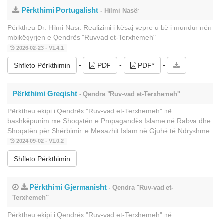
Përkthimi Portugalisht
- Hilmi Nasër
Përktheu Dr. Hilmi Nasr. Realizimi i kësaj vepre u bë i mundur nën
mbikëqyrjen e Qendrës "Ruvvad et-Terxhemeh"
2026-02-23 - V1.4.1
-
-
-
Shfleto Përkthimin
PDF
PDF*
Përkthimi Greqisht
- Qendra "Ruv-vad et-Terxhemeh''
Përktheu ekipi i Qendrës "Ruv-vad et-Terxhemeh" në
bashkëpunim me Shoqatën e Propagandës Islame në Rabva dhe
Shoqatën për Shërbimin e Mesazhit Islam në Gjuhë të Ndryshme.
2024-09-02 - V1.0.2
Shfleto Përkthimin
Përkthimi Gjermanisht
- Qendra "Ruv-vad et-
Terxhemeh''
Përktheu ekipi i Qendrës "Ruv-vad et-Terxhemeh" në