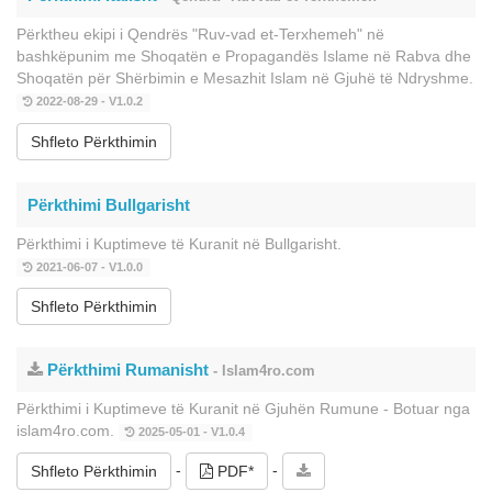
Përktheu ekipi i Qendrës "Ruv-vad et-Terxhemeh" në
bashkëpunim me Shoqatën e Propagandës Islame në Rabva dhe
Shoqatën për Shërbimin e Mesazhit Islam në Gjuhë të Ndryshme.
2022-08-29 - V1.0.2
Shfleto Përkthimin
Përkthimi Bullgarisht
Përkthimi i Kuptimeve të Kuranit në Bullgarisht.
2021-06-07 - V1.0.0
Shfleto Përkthimin
Përkthimi Rumanisht
- Islam4ro.com
Përkthimi i Kuptimeve të Kuranit në Gjuhën Rumune - Botuar nga
islam4ro.com.
2025-05-01 - V1.0.4
-
-
Shfleto Përkthimin
PDF*