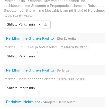
Përktheu ekipi i Qendrës "Ruv-vad et-Terxhemeh" në
bashkëpunim me Shoqatën e Propagandës Islame në Rabva dhe
Shoqatën për Shërbimin e Mesazhit Islam në Gjuhë të Ndryshme.
2024-02-15 - V1.0.1
-
Shfleto Përkthimin
Përkthimi në Gjuhën Pashto
- Ebu Zekerija
Përktheu Ebu Zekerija Abdusselam.
2020-06-15 - V1.0.1
Shfleto Përkthimin
Përkthimi në Gjuhën Pashtu
- Serferaz
Përktheu Molvi Xhanbaz Serferaz
2024-11-28 - V1.0.0
Shfleto Përkthimin
Përkthimi Hebraisht
- Shoqata "Darusselam"