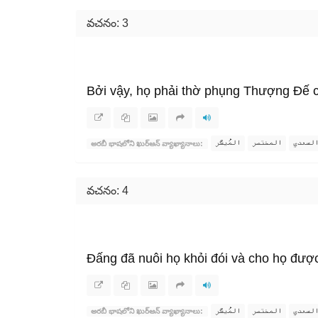
వచనం: 3
Bởi vậy, họ phải thờ phụng Thượng Đế c
لسعدي
المختصر
المُيسَّر
అరబీ భాషలోని ఖుర్ఆన్ వ్యాఖ్యానాలు:
వచనం: 4
Đấng đã nuôi họ khỏi đói và cho họ được
لسعدي
المختصر
المُيسَّر
అరబీ భాషలోని ఖుర్ఆన్ వ్యాఖ్యానాలు: