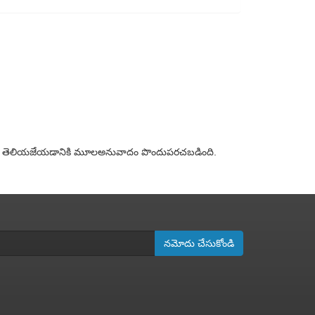
యాలను తెలియజేయడానికి మూలఅనువాదం పొందుపరచబడింది.
నమోదు చేసుకోండి