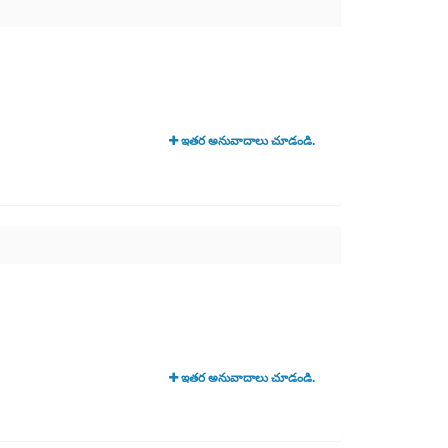
ఇతర అనువాదాలు చూడండి.
ఇతర అనువాదాలు చూడండి.