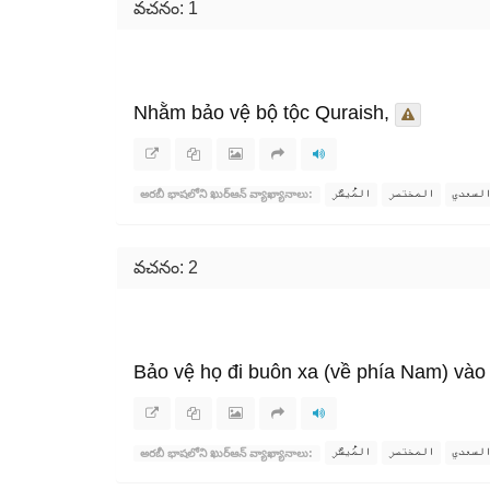
వచనం: 1
Nhằm bảo vệ bộ tộc Quraish,
لسعدي
المختصر
المُيسَّر
అరబీ భాషలోని ఖుర్ఆన్ వ్యాఖ్యానాలు:
వచనం: 2
Bảo vệ họ đi buôn xa (về phía Nam) vào
لسعدي
المختصر
المُيسَّر
అరబీ భాషలోని ఖుర్ఆన్ వ్యాఖ్యానాలు: