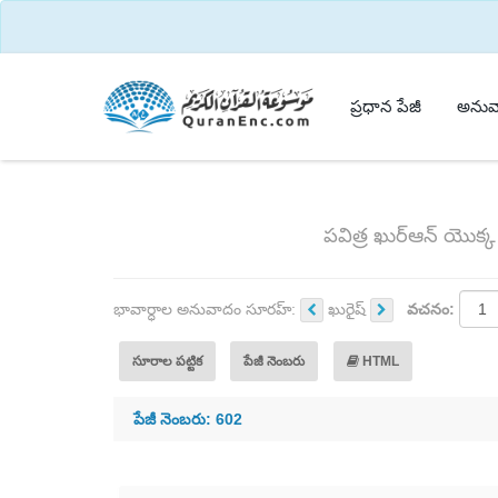
ప్రధాన పేజీ
అనువ
పవిత్ర ఖుర్ఆన్ యొక
భావార్ధాల అనువాదం సూరహ్:
ఖురైష్
వచనం:
సూరాల పట్టిక
పేజీ నెంబరు
HTML
పేజీ నెంబరు: 602