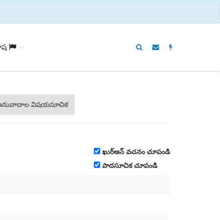
ాష
అనువాదాల విషయసూచిక
ఖుర్ఆన్ వచనం చూపండి
పాదసూచిక చూపండి