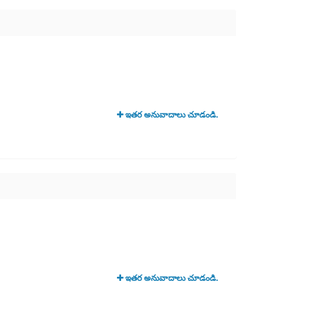
ఇతర అనువాదాలు చూడండి.
ఇతర అనువాదాలు చూడండి.