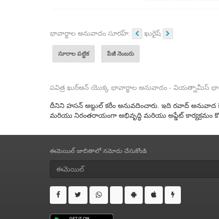
భావార్ధాల అనువాదం సూరహ్:
ఖురైష్
సూరాల పట్టిక
పేజీ నెంబరు
పవిత్ర ఖుర్ఆన్ యొక్క భావార్థాల అనువాదం - వియత్నామీస్
దీనిని హసన్ అబ్దుల్ కరీం అనువదించారు. ఇది రవాద్ అనువ
మరియు నిరంతరాయంగా అభివృద్ధి మరియు అప్డేట్ కార్యక్రమం క
ఈమెయిల్ జాబితాలో నమోదు చేసుకోండి