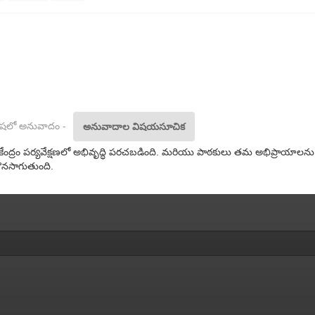
 భాషలో అనువాదం -
అనువాదాల విషయసూచిక
ాద కేంద్రం పర్యవేక్షణలో అభివృద్ధి పరచబడింది. మరియు పాఠకులు తమ అభిప్రా
ొనసాగుతుంది.