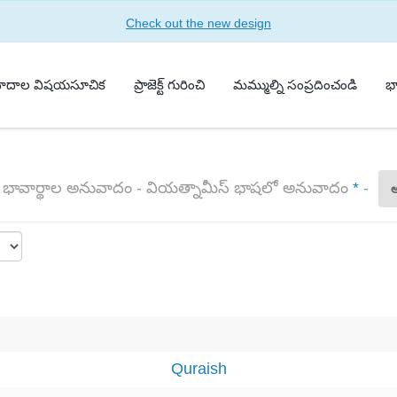
Check out the new design
ాదాల విషయసూచిక
ప్రాజెక్ట్ గురించి
మమ్ముల్ని సంప్రదించండి
భ
్క భావార్థాల అనువాదం - వియత్నామీస్ భాషలో అనువాదం
*
-
Quraish