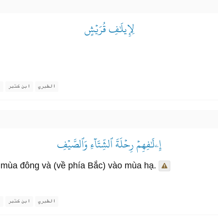
لِإِيلَٰفِ قُرَيۡشٍ
الطبري
ابن كثير
ا
إِۦلَٰفِهِمۡ رِحۡلَةَ ٱلشِّتَآءِ وَٱلصَّيۡفِ
 mùa đông và (về phía Bắc) vào mùa hạ.
الطبري
ابن كثير
ا