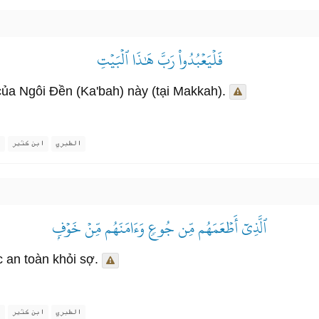
فَلۡيَعۡبُدُواْ رَبَّ هَٰذَا ٱلۡبَيۡتِ
ủa Ngôi Đền (Ka'bah) này (tại Makkah).
الطبري
ابن كثير
ا
ٱلَّذِيٓ أَطۡعَمَهُم مِّن جُوعٖ وَءَامَنَهُم مِّنۡ خَوۡفِۭ
 an toàn khỏi sợ.
الطبري
ابن كثير
ا