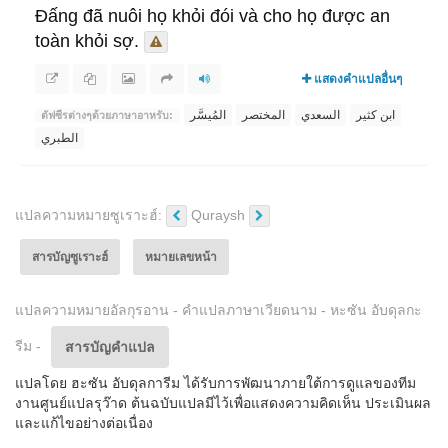
Đấng đã nuôi họ khỏi đói và cho họ được an
toàn khỏi sợ.
แสดงคำแปลอื่นๆ
ابن كثير
السعدي
المختصر
المُيسَّر
ตัฟซีรต่างๆด้วย​ภาษาอาหรับ:
الطبري
แปลความหมาย​ ซูเราะฮ์:
Quraysh
สารบัญซูเราะฮ์
หมายเลขหน้า
แปล​ความหมาย​อัลกุรอาน​ - คำแปลภาษาเวียดนาม - หะซัน อับดุลกะ
รีม -
สารบัญ​คำแปล
แปลโดย ฮะซัน อับดุลการีม ได้รับการพัฒนาภายใต้การดูแลของทีม
งานศูนย์แปลรุว๊าด ต้นฉบับแปลมีไว้เพื่อแสดงความคิดเห็น ประเมินผล
และแก้ไขอย่างต่อเนื่อง