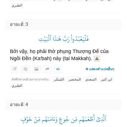
الطبري
อายะฮ์: 3
فَلۡيَعۡبُدُواْ رَبَّ هَٰذَا ٱلۡبَيۡتِ
Bởi vậy, họ phải thờ phụng Thượng Đế của
Ngôi Đền (Ka'bah) này (tại Makkah).
แสดงคำแปลอื่นๆ
ابن كثير
السعدي
المختصر
المُيسَّر
ตัฟซีรต่างๆด้วย​ภาษาอาหรับ:
الطبري
อายะฮ์: 4
ٱلَّذِيٓ أَطۡعَمَهُم مِّن جُوعٖ وَءَامَنَهُم مِّنۡ خَوۡفِۭ