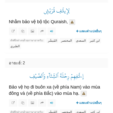
لِإِيلَٰفِ قُرَيۡشٍ
Nhằm bảo vệ bộ tộc Quraish,
แสดงคำแปลอื่นๆ
ابن كثير
السعدي
المختصر
المُيسَّر
ตัฟซีรต่างๆด้วย​ภาษาอาหรับ:
الطبري
อายะฮ์: 2
إِۦلَٰفِهِمۡ رِحۡلَةَ ٱلشِّتَآءِ وَٱلصَّيۡفِ
Bảo vệ họ đi buôn xa (về phía Nam) vào mùa
đông và (về phía Bắc) vào mùa hạ.
แสดงคำแปลอื่นๆ
ابن كثير
السعدي
المختصر
المُيسَّر
ตัฟซีรต่างๆด้วย​ภาษาอาหรับ: