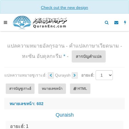
Check out the new design
แปล​ความหมาย​อัลกุรอาน​ - คำแปลภาษาเวียดนาม -
หะซัน อับดุลกะรีม
*
-
สารบัญ​คำแปล
แปลความหมาย​ ซูเราะฮ์:
Quraysh
อายะฮ์:
สารบัญซูเราะฮ์
หมายเลขหน้า
HTML
หมายเลขหน้า: 602
Quraish
อายะฮ์: 1