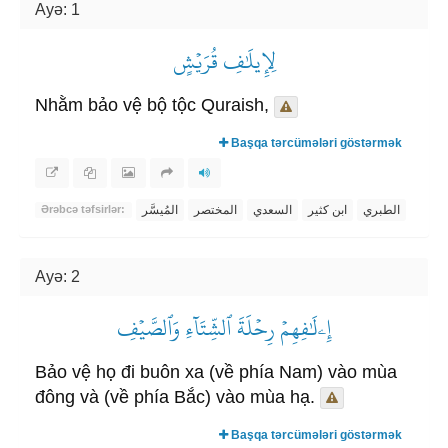
Ayə: 1
لِإِيلَٰفِ قُرَيۡشٍ
Nhằm bảo vệ bộ tộc Quraish,
Başqa tərcümələri göstərmək
الطبري
ابن كثير
السعدي
المختصر
المُيسَّر
Ərəbcə təfsirlər:
Ayə: 2
إِۦلَٰفِهِمۡ رِحۡلَةَ ٱلشِّتَآءِ وَٱلصَّيۡفِ
Bảo vệ họ đi buôn xa (về phía Nam) vào mùa
đông và (về phía Bắc) vào mùa hạ.
Başqa tərcümələri göstərmək