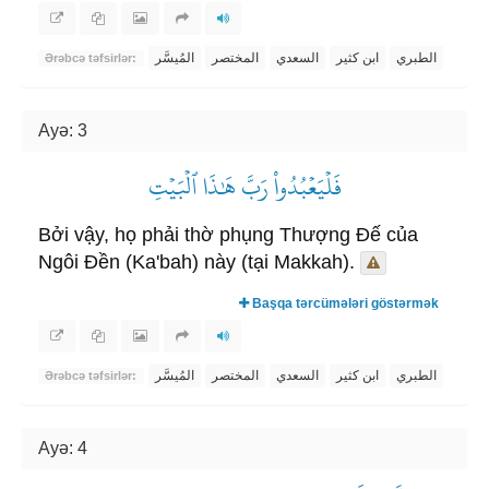
الطبري
ابن كثير
السعدي
المختصر
المُيسَّر
Ərəbcə təfsirlər:
Ayə: 3
فَلۡيَعۡبُدُواْ رَبَّ هَٰذَا ٱلۡبَيۡتِ
Bởi vậy, họ phải thờ phụng Thượng Đế của
Ngôi Đền (Ka'bah) này (tại Makkah).
Başqa tərcümələri göstərmək
الطبري
ابن كثير
السعدي
المختصر
المُيسَّر
Ərəbcə təfsirlər:
Ayə: 4