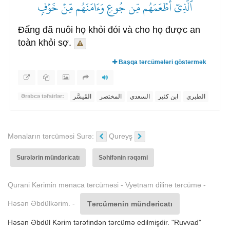
ٱلَّذِيٓ أَطۡعَمَهُم مِّن جُوعٖ وَءَامَنَهُم مِّنۡ خَوۡفِۭ
Đấng đã nuôi họ khỏi đói và cho họ được an
toàn khỏi sợ.
Başqa tərcümələri göstərmək
الطبري
ابن كثير
السعدي
المختصر
المُيسَّر
Ərəbcə təfsirlər:
Mənaların tərcüməsi Surə:
Qureyş
Surələrin mündəricatı
Səhifənin rəqəmi
Qurani Kərimin mənaca tərcüməsi - Vyetnam dilinə tərcümə -
Həsən Əbdülkərim. -
Tərcümənin mündəricatı
Həsən Əbdül Kərim tərəfindən tərcümə edilmişdir. "Ruvvad"