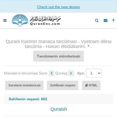
Check out the new design
Qurani Kərimin mənaca tərcüməsi - Vyetnam dilinə
tərcümə - Həsən Əbdülkərim.
*
-
Tərcümənin mündəricatı
Mənaların tərcüməsi Surə:
Qureyş
Ayə:
Surələrin mündəricatı
Səhifənin rəqəmi
HTML
Səhifənin rəqəmi: 602
Quraish