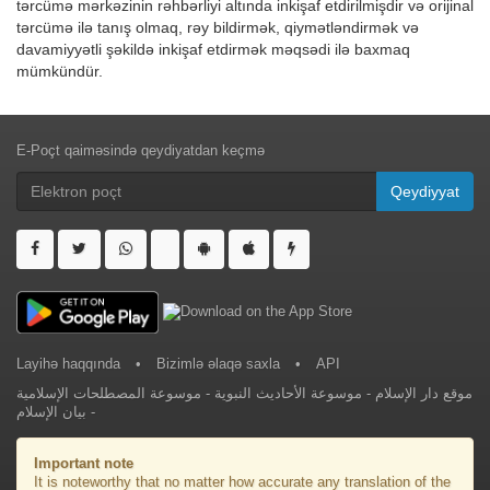
tərcümə mərkəzinin rəhbərliyi altında inkişaf etdirilmişdir və orijinal
tərcümə ilə tanış olmaq, rəy bildirmək, qiymətləndirmək və
davamiyyətli şəkildə inkişaf etdirmək məqsədi ilə baxmaq
mümkündür.
E-Poçt qaiməsində qeydiyatdan keçmə
Qeydiyyat
Layihə haqqında
•
Bizimlə əlaqə saxla
•
API
موسوعة المصطلحات الإسلامية
-
موسوعة الأحاديث النبوية
-
موقع دار الإسلام
بيان الإسلام
-
Important note
It is noteworthy that no matter how accurate any translation of the