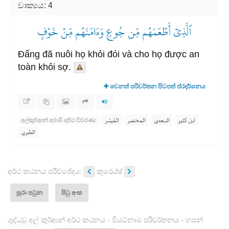
වාක්‍යය: 4
ٱلَّذِيٓ أَطۡعَمَهُم مِّن جُوعٖ وَءَامَنَهُم مِّنۡ خَوۡفِۭ
Đấng đã nuôi họ khỏi đói và cho họ được an
toàn khỏi sợ.
වෙනත් පරිවර්තන පිටපත් ප්රදර්ශනය
ابن كثير
السعدي
المختصر
المُيسَّر
අල්කුර්ආන් අරාබි අර්ථ විවරණ:
الطبري
අර්ථ කථනය පරිච්ඡේදය:
කුරෙය්ෂ්
සූරා පටුන
පිටු අංක
ශුද්ධවූ අල් කුර්ආන් අර්ථ කථනය - වියට්නාම පරිවර්තනය - හසන්