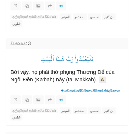
ابن كثير
السعدي
المختصر
المُيسَّر
අල්කුර්ආන් අරාබි අර්ථ විවරණ:
الطبري
වාක්‍යය: 3
فَلۡيَعۡبُدُواْ رَبَّ هَٰذَا ٱلۡبَيۡتِ
Bởi vậy, họ phải thờ phụng Thượng Đế của
Ngôi Đền (Ka'bah) này (tại Makkah).
වෙනත් පරිවර්තන පිටපත් ප්රදර්ශනය
ابن كثير
السعدي
المختصر
المُيسَّر
අල්කුර්ආන් අරාබි අර්ථ විවරණ:
الطبري