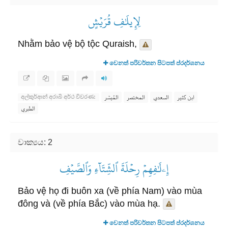
لِإِيلَٰفِ قُرَيۡشٍ
Nhằm bảo vệ bộ tộc Quraish,
වෙනත් පරිවර්තන පිටපත් ප්රදර්ශනය
ابن كثير
السعدي
المختصر
المُيسَّر
අල්කුර්ආන් අරාබි අර්ථ විවරණ:
الطبري
වාක්‍යය: 2
إِۦلَٰفِهِمۡ رِحۡلَةَ ٱلشِّتَآءِ وَٱلصَّيۡفِ
Bảo vệ họ đi buôn xa (về phía Nam) vào mùa
đông và (về phía Bắc) vào mùa hạ.
වෙනත් පරිවර්තන පිටපත් ප්රදර්ශනය