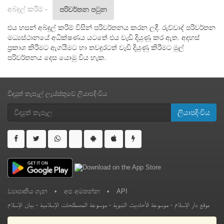
අබ්දුල් කරීම් -
පරිවර්තන පටුන
එය හසන් අබ්දුල් කරිම් විසින් පරිවර්තනය කරන ලදී. රුව්වාද් පරිවර්තන
මධ්‍යස්ථානයේ අධීක්ෂණය යටතේ එය වැඩි දියුණු කර ඇත. අදහස්
ප්‍රකාශ කිරීමට ඇගයීමට හා තවදුරටත් වැඩි දියුණු කිරීමට මුල්
පරිවර්තනය දෙස යොමු විය හැක.
විද්‍යුත් තැපැල් ලැය්ස්තුවේ ලියාපදිංචිය
ලියාපදිංචිය
ව්‍යාපෘතිය ගැන
•
අප අමතන්න
•
API
بيان الإسلام
-
موسوعة المصطلحات الإسلامية
-
موسوعة الأحاديث النبوية
-
موقع دار الإسلام