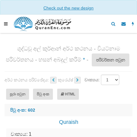
Check out the new design
ශුද්ධවූ අල් කුර්ආන් අර්ථ කථනය - වියට්නාම
පරිවර්තනය - හසන් අබ්දුල් කරීම්
*
-
පරිවර්තන පටුන
අර්ථ කථනය පරිච්ඡේදය:
කුරෙය්ෂ්
වාක්‍යය:
සූරා පටුන
පිටු අංක
HTML
පිටු අංක: 602
Quraish
වාක්‍යය: 1