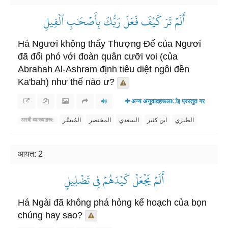
أَلَمۡ تَرَ كَيۡفَ فَعَلَ رَبُّكَ بِأَصۡحَٰبِ ٱلۡفِيلِ
Há Ngươi không thấy Thượng Đế của Ngươi
đã đối phó với đoàn quân cưỡi voi (của
Abrahah Al-Ashram định tiêu diệt ngôi đền
Ka'bah) như thế nào ư?
अन्य अनुवादहरूलार्इ प्रस्तुत गर
الطبري
ابن كثير
السعدي
المختصر
المُيسَّر
अरबी व्याख्याहरू:
आयत: 2
أَلَمۡ يَجۡعَلۡ كَيۡدَهُمۡ فِي تَضۡلِيلٖ
Há Ngài đã không phá hỏng kế hoạch của bọn
chúng hay sao?