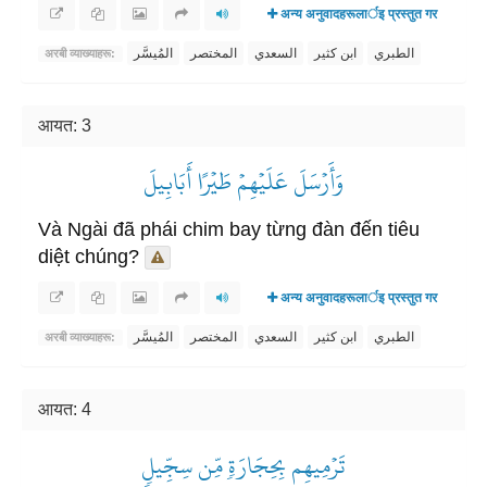
अन्य अनुवादहरूलार्इ प्रस्तुत गर
الطبري
ابن كثير
السعدي
المختصر
المُيسَّر
अरबी व्याख्याहरू:
आयत: 3
وَأَرۡسَلَ عَلَيۡهِمۡ طَيۡرًا أَبَابِيلَ
Và Ngài đã phái chim bay từng đàn đến tiêu
diệt chúng?
अन्य अनुवादहरूलार्इ प्रस्तुत गर
الطبري
ابن كثير
السعدي
المختصر
المُيسَّر
अरबी व्याख्याहरू:
आयत: 4
تَرۡمِيهِم بِحِجَارَةٖ مِّن سِجِّيلٖ