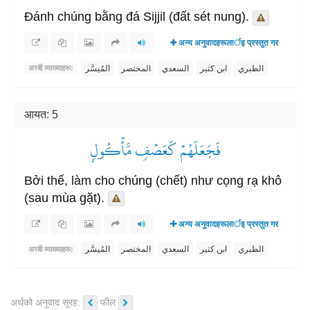
Đánh chúng bằng đá Sijjil (đất sét nung).
अन्य अनुवादहरूलार्इ प्रस्तुत गर
الطبري
ابن كثير
السعدي
المختصر
المُيسَّر
अरबी व्याख्याहरू:
आयत: 5
فَجَعَلَهُمۡ كَعَصۡفٖ مَّأۡكُولِۭ
Bởi thế, làm cho chúng (chết) như cọng rạ khô
(sau mùa gặt).
अन्य अनुवादहरूलार्इ प्रस्तुत गर
الطبري
ابن كثير
السعدي
المختصر
المُيسَّر
अरबी व्याख्याहरू:
अर्थको अनुवाद सूरह:
फील