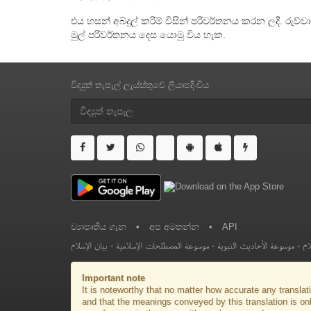
එය හසන් අබ්දුල් කරිම් විසින් පරිවර්තනය කරන ලදී. රුව්
මුල් පරිවර්තනය දෙස යොමු විය හැක.
විද්‍යුත් තැපැල් ලැය්ස්තුවේ ලියාපදිංචිය
ව්‍යාපෘතිය ගැන
•
අප අමතන්න
•
API
بيان الإسلام
-
موسوعة المصطلحات الإسلامية
-
موسوعة الأحاديث النبوية
-
ام
Important note
It is noteworthy that no matter how accurate any translati
and that the meanings conveyed by this translation is on