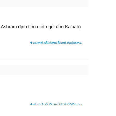
shram định tiêu diệt ngôi đền Ka'bah)
වෙනත් පරිවර්තන පිටපත් ප්රදර්ශනය
වෙනත් පරිවර්තන පිටපත් ප්රදර්ශනය