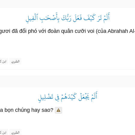
أَلَمۡ تَرَ كَيۡفَ فَعَلَ رَبُّكَ بِأَصۡحَٰبِ ٱلۡفِيلِ
i đã đối phó với đoàn quân cưỡi voi (của Abrahah Al-A
الطبري
ابن ك
أَلَمۡ يَجۡعَلۡ كَيۡدَهُمۡ فِي تَضۡلِيلٖ
ủa bọn chúng hay sao?
الطبري
ابن ك