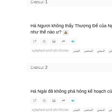
වාක්‍යය: 1
Há Ngươi không thấy Thượng Đế của Ngươ
như thế nào ư?
ثير
السعدي
المختصر
المُيسَّر
අල්කුර්ආන් අරාබි අර්ථ විවරණ:
වාක්‍යය: 2
Há Ngài đã không phá hỏng kế hoạch c
ثير
السعدي
المختصر
المُيسَّر
අල්කුර්ආන් අරාබි අර්ථ විවරණ: