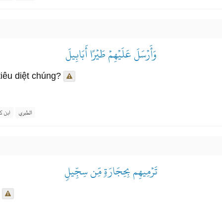
وَأَرۡسَلَ عَلَيۡهِمۡ طَيۡرًا أَبَابِيلَ
iêu diệt chúng?
الطبري
ابن ك
تَرۡمِيهِم بِحِجَارَةٖ مِّن سِجِّيلٖ