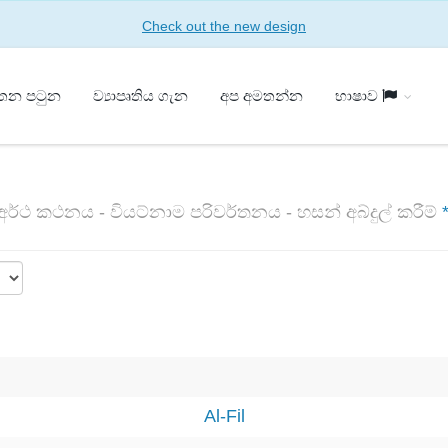
Check out the new design
්තන පටුන
ව්‍යාපෘතිය ගැන
අප අමතන්න
භාෂාව
් අර්ථ කථනය - වියට්නාම පරිවර්තනය - හසන් අබ්දුල් කරීම්
Al-Fil