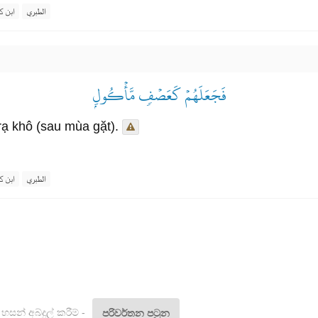
الطبري
ابن ك
فَجَعَلَهُمۡ كَعَصۡفٖ مَّأۡكُولِۭ
rạ khô (sau mùa gặt).
الطبري
ابن ك
හසන් අබ්දුල් කරීම් -
පරිවර්තන පටුන