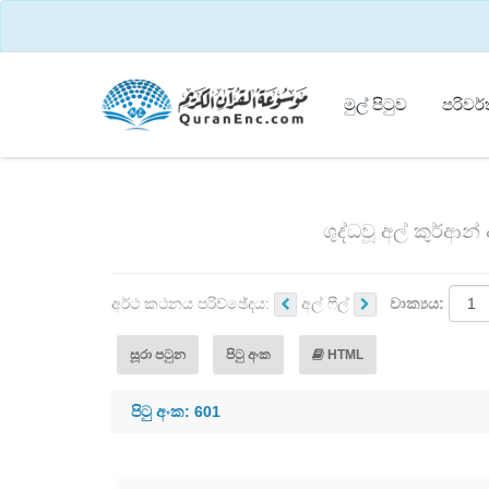
මුල් පිටුව
පරිවර
ශුද්ධවූ අල් කුර්ආන
අර්ථ කථනය පරිච්ඡේදය:
අල් ෆීල්
වාක්‍යය:
සූරා පටුන
පිටු අංක
HTML
පිටු අංක: 601