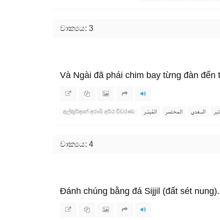
වාක්‍යය: 3
Và Ngài đã phái chim bay từng đàn đến t
ثير
السعدي
المختصر
المُيسَّر
අල්කුර්ආන් අරාබි අර්ථ විවරණ:
වාක්‍යය: 4
Đánh chúng bằng đá Sijjil (đất sét nung).