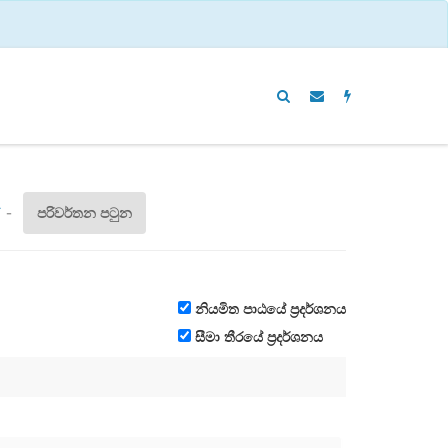
*
-
පරිවර්තන පටුන
නියමිත පාඨයේ ප්‍රදර්ශනය
සීමා තීරයේ ප්‍රදර්ශනය