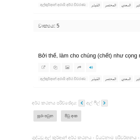
ثير
السعدي
المختصر
المُيسَّر
අල්කුර්ආන් අරාබි අර්ථ විවරණ:
වාක්‍යය: 5
Bởi thế, làm cho chúng (chết) như cọng 
ثير
السعدي
المختصر
المُيسَّر
අල්කුර්ආන් අරාබි අර්ථ විවරණ:
අර්ථ කථනය පරිච්ඡේදය:
අල් ෆීල්
සූරා පටුන
පිටු අංක
ශුද්ධවූ අල් කුර්ආන් අර්ථ කථනය - වියට්නාම පරිවර්තනය - 