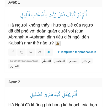
Ayat: 1
أَلَمۡ تَرَ كَيۡفَ فَعَلَ رَبُّكَ بِأَصۡحَٰبِ ٱلۡفِيلِ
Há Ngươi không thấy Thượng Đế của Ngươi
đã đối phó với đoàn quân cưỡi voi (của
Abrahah Al-Ashram định tiêu diệt ngôi đền
Ka'bah) như thế nào ư?
Tampilkan terjemahan lain
ابن كثير
السعدي
المختصر
المُيسَّر
Tafsir berbahasa Arab:
الطبري
Ayat: 2
أَلَمۡ يَجۡعَلۡ كَيۡدَهُمۡ فِي تَضۡلِيلٖ
Há Ngài đã không phá hỏng kế hoạch của bọn