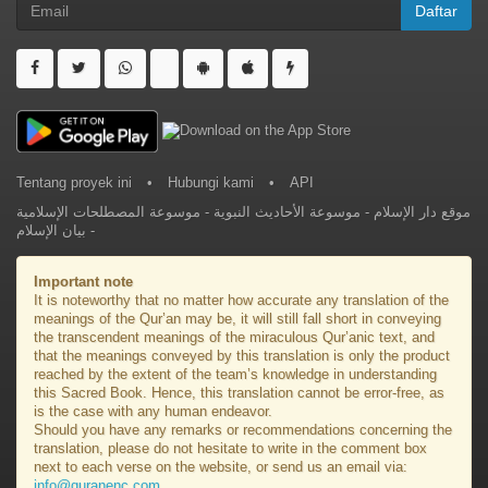
Daftar
Tentang proyek ini
•
Hubungi kami
•
API
موسوعة المصطلحات الإسلامية
-
موسوعة الأحاديث النبوية
-
موقع دار الإسلام
بيان الإسلام
-
Important note
It is noteworthy that no matter how accurate any translation of the
meanings of the Qur’an may be, it will still fall short in conveying
the transcendent meanings of the miraculous Qur’anic text, and
that the meanings conveyed by this translation is only the product
reached by the extent of the team’s knowledge in understanding
this Sacred Book. Hence, this translation cannot be error-free, as
is the case with any human endeavor.
Should you have any remarks or recommendations concerning the
translation, please do not hesitate to write in the comment box
next to each verse on the website, or send us an email via:
info@quranenc.com