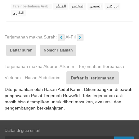
ابن كثير
السعدي
المختصر
المُيسَّر
Tafsir berbahasa Arab:
الطبري
Terjemahan makna Surah:
Al-Fīl
Daftar surah
Nomor Halaman
Terjemahan makna Alquran Alkarim - Terjemahan Berbahasa
Vietnam - Hasan Abdulkarim -
Daftar isi terjemahan
Diterjemahkan oleh Hasan Abdul Karim. Dikembangkan di bawah
pengawasan Pusat Terjemah Ruwwād. Teks terjemahan asli
masih bisa ditampilkan untuk diberi masukan, evaluasi, dan
pengembangan berkelanjutan.
Daftar di grup email