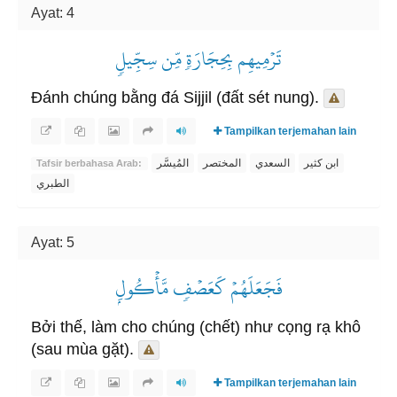
Ayat: 4
تَرۡمِيهِم بِحِجَارَةٖ مِّن سِجِّيلٖ
Đánh chúng bằng đá Sijjil (đất sét nung).
Tampilkan terjemahan lain
ابن كثير
السعدي
المختصر
المُيسَّر
Tafsir berbahasa Arab:
الطبري
Ayat: 5
فَجَعَلَهُمۡ كَعَصۡفٖ مَّأۡكُولِۭ
Bởi thế, làm cho chúng (chết) như cọng rạ khô
(sau mùa gặt).
Tampilkan terjemahan lain