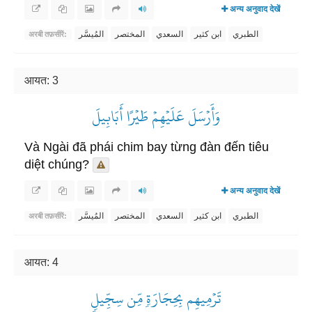
अन्य अनुवाद देखें
الطبري
ابن كثير
السعدي
المختصر
المُيسَّر
अरबी तफ़सीरें:
आयत: 3
وَأَرۡسَلَ عَلَيۡهِمۡ طَيۡرًا أَبَابِيلَ
Và Ngài đã phái chim bay từng đàn đến tiêu
diệt chúng?
अन्य अनुवाद देखें
الطبري
ابن كثير
السعدي
المختصر
المُيسَّر
अरबी तफ़सीरें:
आयत: 4
تَرۡمِيهِم بِحِجَارَةٖ مِّن سِجِّيلٖ