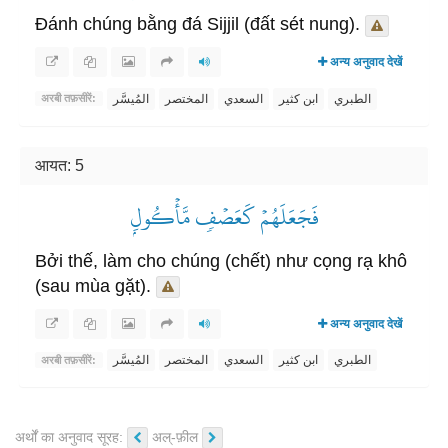
Đánh chúng bằng đá Sijjil (đất sét nung).
अन्य अनुवाद देखें
الطبري
ابن كثير
السعدي
المختصر
المُيسَّر
अरबी तफ़सीरें:
आयत: 5
فَجَعَلَهُمۡ كَعَصۡفٖ مَّأۡكُولِۭ
Bởi thế, làm cho chúng (chết) như cọng rạ khô
(sau mùa gặt).
अन्य अनुवाद देखें
الطبري
ابن كثير
السعدي
المختصر
المُيسَّر
अरबी तफ़सीरें:
अर्थों का अनुवाद सूरह:
अल्-फ़ील