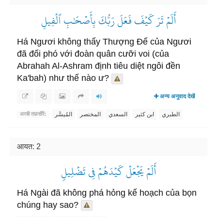
أَلَمۡ تَرَ كَيۡفَ فَعَلَ رَبُّكَ بِأَصۡحَٰبِ ٱلۡفِيلِ
Há Ngươi không thấy Thượng Đế của Ngươi
đã đối phó với đoàn quân cưỡi voi (của
Abrahah Al-Ashram định tiêu diệt ngôi đền
Ka'bah) như thế nào ư?
अन्य अनुवाद देखें
الطبري
ابن كثير
السعدي
المختصر
المُيسَّر
अरबी तफ़सीरें:
आयत: 2
أَلَمۡ يَجۡعَلۡ كَيۡدَهُمۡ فِي تَضۡلِيلٖ
Há Ngài đã không phá hỏng kế hoạch của bọn
chúng hay sao?