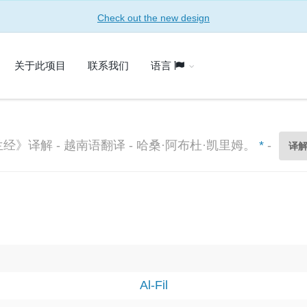
Check out the new design
关于此项目
联系我们
语言
经》译解 - 越南语翻译 - 哈桑·阿布杜·凯里姆。
*
-
译
Al-Fil