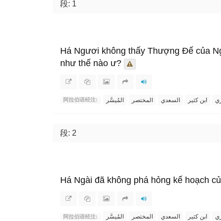
段: 1
Há Ngươi không thấy Thượng Đế của Ngươ
như thế nào ư?
ري
ابن كثير
السعدي
المختصر
المُيسَّر
阿拉伯语经注:
段: 2
Há Ngài đã không phá hỏng kế hoạch c
ري
ابن كثير
السعدي
المختصر
المُيسَّر
阿拉伯语经注: