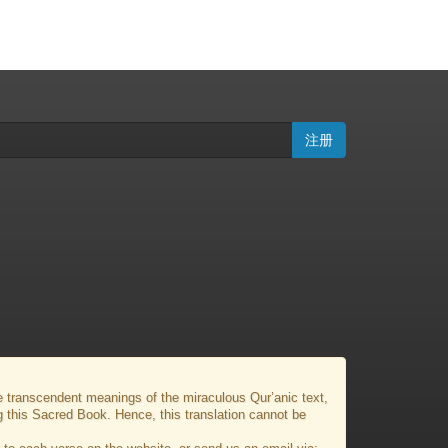
注册
the transcendent meanings of the miraculous Qur’anic text,
g this Sacred Book. Hence, this translation cannot be