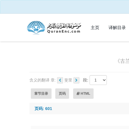
主页
译解目录
《古兰
含义的翻译 章:
斐里
段:
章节目录
页码
HTML
页码: 601