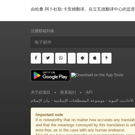
由哈桑·阿卜杜勒·卡里姆翻译。在立瓦德翻译中心的监
注册邮箱列表
关于此项目
•
联系我们
•
API
بيان الإسلام
-
موسوعة المصطلحات الإسلامية
-
لأحاديث النبوية
Important note
It is noteworthy that no matter how accurate any translati
and that the meanings conveyed by this translation is on
error-free, as is the case with any human endeavor.