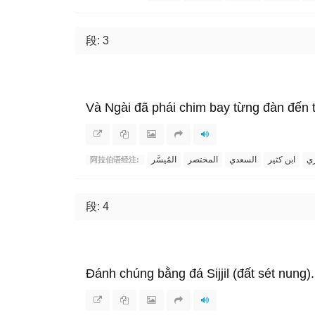
段: 3
Và Ngài đã phái chim bay từng đàn đến t
ري
ابن كثير
السعدي
المختصر
المُيسَّر
阿拉伯语经注:
段: 4
Đánh chúng bằng đá Sijjil (đất sét nung).