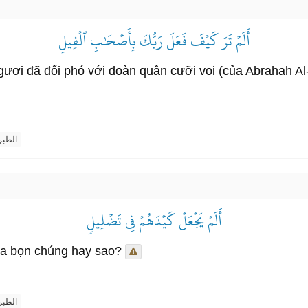
أَلَمۡ تَرَ كَيۡفَ فَعَلَ رَبُّكَ بِأَصۡحَٰبِ ٱلۡفِيلِ
i đã đối phó với đoàn quân cưỡi voi (của Abrahah Al-A
الطب
أَلَمۡ يَجۡعَلۡ كَيۡدَهُمۡ فِي تَضۡلِيلٖ
ủa bọn chúng hay sao?
الطب