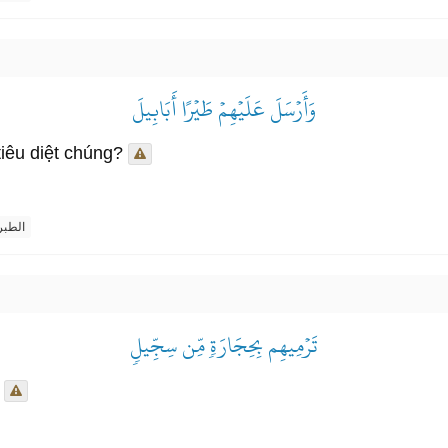
وَأَرۡسَلَ عَلَيۡهِمۡ طَيۡرًا أَبَابِيلَ
iêu diệt chúng?
الطب
تَرۡمِيهِم بِحِجَارَةٖ مِّن سِجِّيلٖ