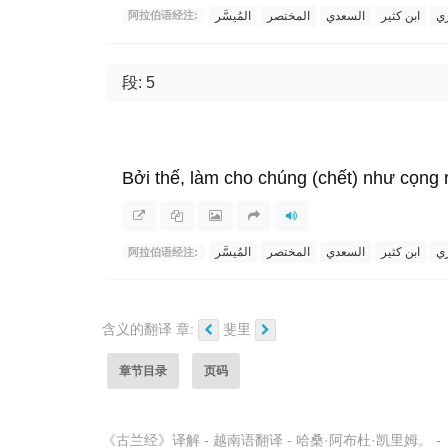
ري
ابن كثير
السعدي
المختصر
المُيسَّر
阿拉伯语经注:
段: 5
Bởi thế, làm cho chúng (chết) như cọng 
ري
ابن كثير
السعدي
المختصر
المُيسَّر
阿拉伯语经注:
含义的翻译 章:
斐里
章节目录
页码
《古兰经》译解 - 越南语翻译 - 哈桑·阿布杜·凯里姆。 -