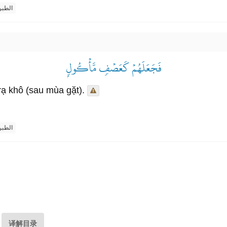
الطب
فَجَعَلَهُمۡ كَعَصۡفٖ مَّأۡكُولِۭ
rạ khô (sau mùa gặt).
الطب
译解目录