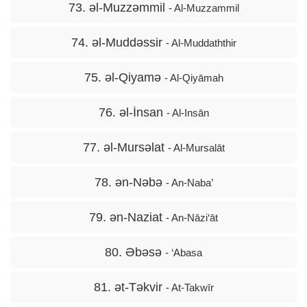
73. əl-Muzzəmmil
- Al-Muzzammil
74. əl-Muddəssir
- Al-Muddaththir
75. əl-Qiyamə
- Al-Qiyāmah
76. əl-İnsan
- Al-Insān
77. əl-Mursəlat
- Al-Mursalāt
78. ən-Nəbə
- An-Naba’
79. ən-Naziat
- An-Nāzi‘āt
80. Əbəsə
- ‘Abasa
81. ət-Təkvir
- At-Takwīr