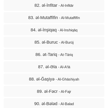
82. əl-İnfitar
- Al-Infitār
83. əl-Mutaffifin
- Al-Mutaffifīn
84. əl-İnşiqaq
- Al-Inshiqāq
85. əl-Buruc
- Al-Burūj
86. ət-Tariq
- At-Tāriq
87. əl-Əla
- Al-A‘lā
88. əl-Ğaşiyə
- Al-Ghāshiyah
89. əl-Fəcr
- Al-Fajr
90. əl-Bələd
- Al-Balad