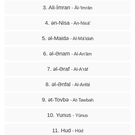
3. Ali-İmran
- Āl-‘Imrān
4. ən-Nisa
- An-Nisā’
5. əl-Maidə
- Al-Mā’idah
6. əl-Ənam
- Al-An‘ām
7. əl-Əraf
- Al-A‘rāf
8. əl-Ənfal
- Al-Anfāl
9. ət-Tovbə
- At-Tawbah
10. Yunus
- Yūnus
11. Hud
- Hūd