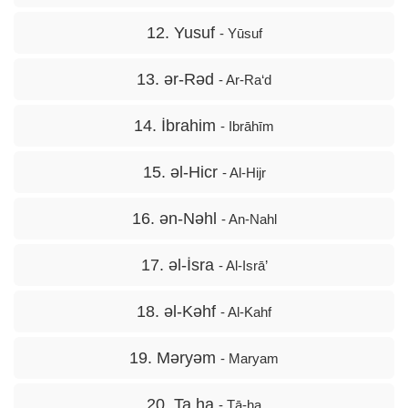
12. Yusuf
- Yūsuf
13. ər-Rəd
- Ar-Ra‘d
14. İbrahim
- Ibrāhīm
15. əl-Hicr
- Al-Hijr
16. ən-Nəhl
- An-Nahl
17. əl-İsra
- Al-Isrā’
18. əl-Kəhf
- Al-Kahf
19. Məryəm
- Maryam
20. Ta ha
- Tā-ha