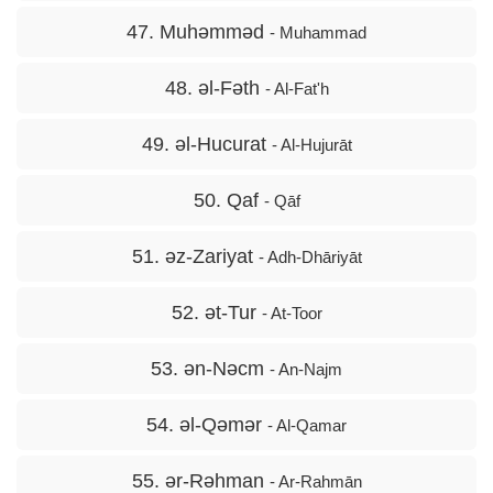
47. Muhəmməd
- Muhammad
48. əl-Fəth
- Al-Fat'h
49. əl-Hucurat
- Al-Hujurāt
50. Qaf
- Qāf
51. əz-Zariyat
- Adh-Dhāriyāt
52. ət-Tur
- At-Toor
53. ən-Nəcm
- An-Najm
54. əl-Qəmər
- Al-Qamar
55. ər-Rəhman
- Ar-Rahmān