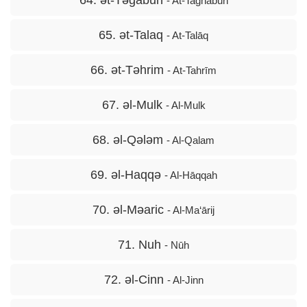
64. ət-Təğabun
- At-Taghābun
65. ət-Talaq
- At-Talāq
66. ət-Təhrim
- At-Tahrīm
67. əl-Mulk
- Al-Mulk
68. əl-Qələm
- Al-Qalam
69. əl-Haqqə
- Al-Hāqqah
70. əl-Məaric
- Al-Ma‘ārij
71. Nuh
- Nūh
72. əl-Cinn
- Al-Jinn