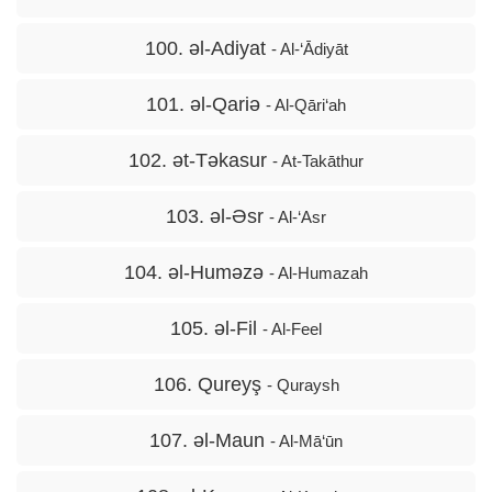
100. əl-Adiyat
- Al-‘Ādiyāt
101. əl-Qariə
- Al-Qāri‘ah
102. ət-Təkasur
- At-Takāthur
103. əl-Əsr
- Al-‘Asr
104. əl-Huməzə
- Al-Humazah
105. əl-Fil
- Al-Feel
106. Qureyş
- Quraysh
107. əl-Maun
- Al-Mā‘ūn