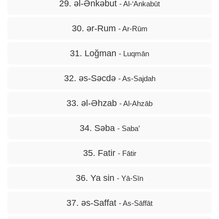
29. əl-Ənkəbut
- Al-‘Ankabūt
30. ər-Rum
- Ar-Rūm
31. Loğman
- Luqmān
32. əs-Səcdə
- As-Sajdah
33. əl-Əhzab
- Al-Ahzāb
34. Səba
- Saba’
35. Fatir
- Fātir
36. Ya sin
- Yā-Sīn
37. əs-Saffat
- As-Sāffāt