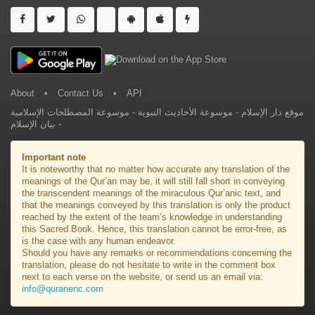
About
•
Contact Us
•
API
موسوعة المصطلحات الإسلامية
-
موسوعة الأحاديث النبوية
-
موقع دار الإسلام
بيان الإسلام
-
Important note
It is noteworthy that no matter how accurate any translation of the
meanings of the Qur’an may be, it will still fall short in conveying
the transcendent meanings of the miraculous Qur’anic text, and
that the meanings conveyed by this translation is only the product
reached by the extent of the team’s knowledge in understanding
this Sacred Book. Hence, this translation cannot be error-free, as
is the case with any human endeavor.
Should you have any remarks or recommendations concerning the
translation, please do not hesitate to write in the comment box
next to each verse on the website, or send us an email via:
info@quranenc.com