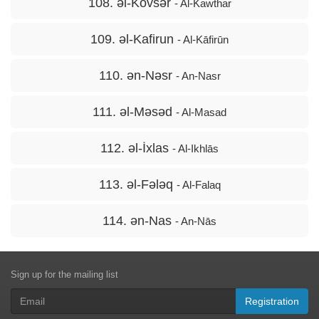
108. əl-Kovsər
- Al-Kawthar
109. əl-Kafirun
- Al-Kāfirūn
110. ən-Nəsr
- An-Nasr
111. əl-Məsəd
- Al-Masad
112. əl-İxlas
- Al-Ikhlās
113. əl-Fələq
- Al-Falaq
114. ən-Nas
- An-Nās
Sign up for the mailing list
Registration