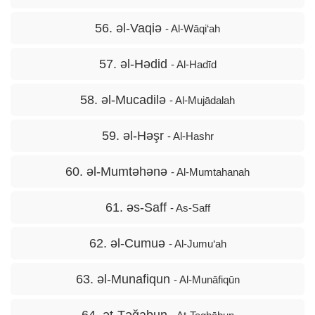
56. əl-Vaqiə
- Al-Wāqi‘ah
57. əl-Hədid
- Al-Hadīd
58. əl-Mucadilə
- Al-Mujādalah
59. əl-Həşr
- Al-Hashr
60. əl-Mumtəhənə
- Al-Mumtahanah
61. əs-Saff
- As-Saff
62. əl-Cumuə
- Al-Jumu‘ah
63. əl-Munafiqun
- Al-Munāfiqūn