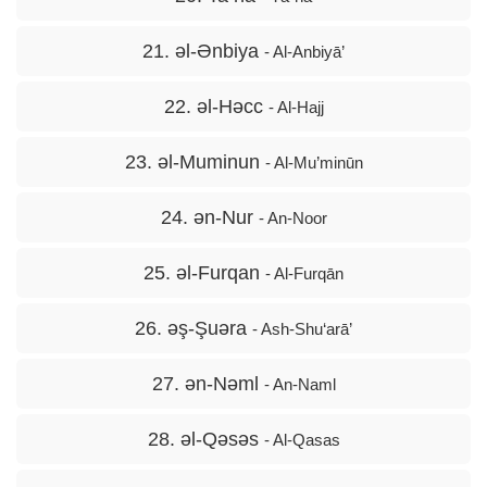
21. əl-Ənbiya
- Al-Anbiyā’
22. əl-Həcc
- Al-Hajj
23. əl-Muminun
- Al-Mu’minūn
24. ən-Nur
- An-Noor
25. əl-Furqan
- Al-Furqān
26. əş-Şuəra
- Ash-Shu‘arā’
27. ən-Nəml
- An-Naml
28. əl-Qəsəs
- Al-Qasas