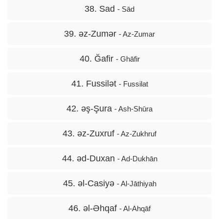
38. Sad
- Sād
39. əz-Zumər
- Az-Zumar
40. Ğafir
- Ghāfir
41. Fussilət
- Fussilat
42. əş-Şura
- Ash-Shūra
43. əz-Zuxruf
- Az-Zukhruf
44. əd-Duxan
- Ad-Dukhān
45. əl-Casiyə
- Al-Jāthiyah
46. əl-Əhqaf
- Al-Ahqāf