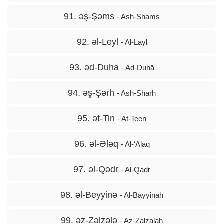
91. əş-Şəms
- Ash-Shams
92. əl-Leyl
- Al-Layl
93. əd-Duha
- Ad-Duhā
94. əş-Şərh
- Ash-Sharh
95. ət-Tin
- At-Teen
96. əl-Ələq
- Al-‘Alaq
97. əl-Qədr
- Al-Qadr
98. əl-Beyyinə
- Al-Bayyinah
99. əz-Zəlzələ
- Az-Zalzalah