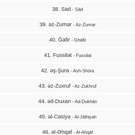
38. Sad
- Sād
39. əz-Zumər
- Az-Zumar
40. Ğafir
- Ghāfir
41. Fussilət
- Fussilat
42. əş-Şura
- Ash-Shūra
43. əz-Zuxruf
- Az-Zukhruf
44. əd-Duxan
- Ad-Dukhān
45. əl-Casiyə
- Al-Jāthiyah
46. əl-Əhqaf
- Al-Ahqāf