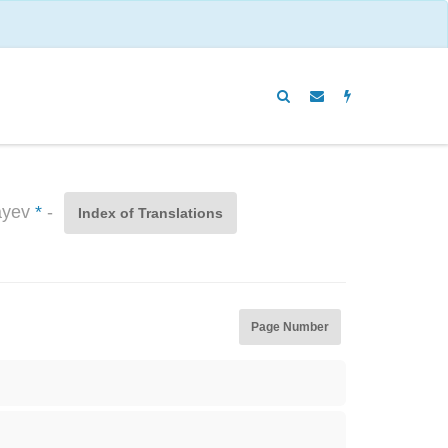
sayev
*
-
Index of Translations
Page Number