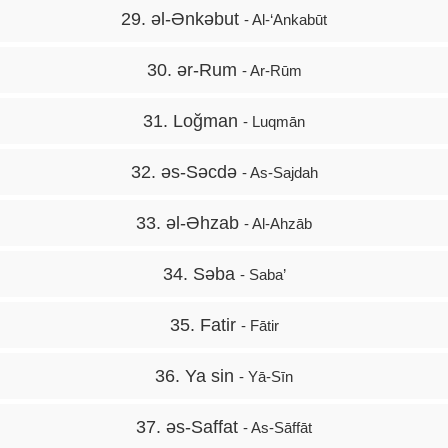
29. əl-Ənkəbut
- Al-‘Ankabūt
30. ər-Rum
- Ar-Rūm
31. Loğman
- Luqmān
32. əs-Səcdə
- As-Sajdah
33. əl-Əhzab
- Al-Ahzāb
34. Səba
- Saba’
35. Fatir
- Fātir
36. Ya sin
- Yā-Sīn
37. əs-Saffat
- As-Sāffāt