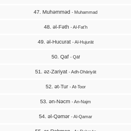
47. Muhəmməd
- Muhammad
48. əl-Fəth
- Al-Fat'h
49. əl-Hucurat
- Al-Hujurāt
50. Qaf
- Qāf
51. əz-Zariyat
- Adh-Dhāriyāt
52. ət-Tur
- At-Toor
53. ən-Nəcm
- An-Najm
54. əl-Qəmər
- Al-Qamar