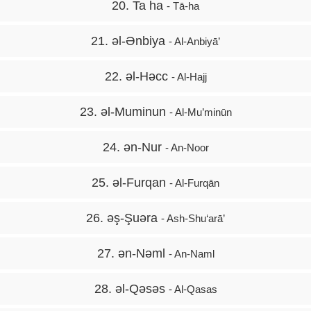
20. Ta ha
- Tā-ha
21. əl-Ənbiya
- Al-Anbiyā’
22. əl-Həcc
- Al-Hajj
23. əl-Muminun
- Al-Mu’minūn
24. ən-Nur
- An-Noor
25. əl-Furqan
- Al-Furqān
26. əş-Şuəra
- Ash-Shu‘arā’
27. ən-Nəml
- An-Naml
28. əl-Qəsəs
- Al-Qasas