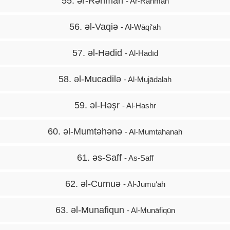
55. ər-Rəhman
- Ar-Rahmān
56. əl-Vaqiə
- Al-Wāqi‘ah
57. əl-Hədid
- Al-Hadīd
58. əl-Mucadilə
- Al-Mujādalah
59. əl-Həşr
- Al-Hashr
60. əl-Mumtəhənə
- Al-Mumtahanah
61. əs-Saff
- As-Saff
62. əl-Cumuə
- Al-Jumu‘ah
63. əl-Munafiqun
- Al-Munāfiqūn