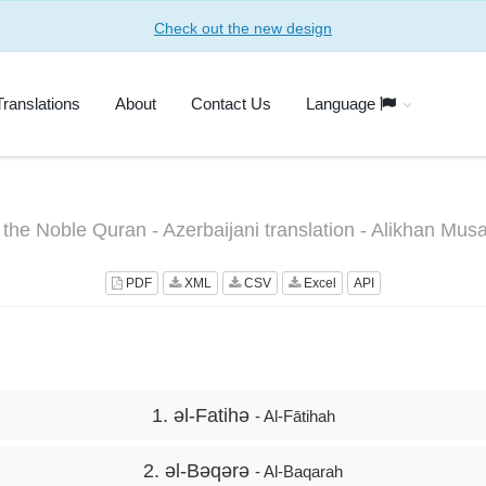
Check out the new design
Translations
About
Contact Us
Language
 the Noble Quran - Azerbaijani translation - Alikhan Mu
PDF
XML
CSV
Excel
API
1. əl-Fatihə
- Al-Fātihah
2. əl-Bəqərə
- Al-Baqarah