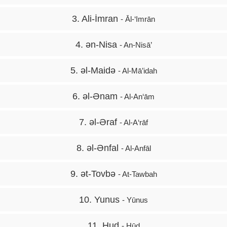
3. Ali-İmran
- Āl-‘Imrān
4. ən-Nisa
- An-Nisā’
5. əl-Maidə
- Al-Mā’idah
6. əl-Ənam
- Al-An‘ām
7. əl-Əraf
- Al-A‘rāf
8. əl-Ənfal
- Al-Anfāl
9. ət-Tovbə
- At-Tawbah
10. Yunus
- Yūnus
11. Hud
- Hūd