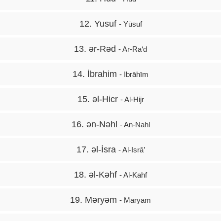
12. Yusuf
- Yūsuf
13. ər-Rəd
- Ar-Ra‘d
14. İbrahim
- Ibrāhīm
15. əl-Hicr
- Al-Hijr
16. ən-Nəhl
- An-Nahl
17. əl-İsra
- Al-Isrā’
18. əl-Kəhf
- Al-Kahf
19. Məryəm
- Maryam