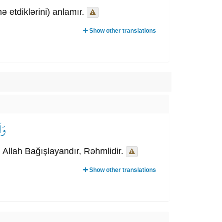
 etdiklərini) anlamır.
Show other translations
وَل
. Allah Bağışlayandır, Rəhmlidir.
Show other translations