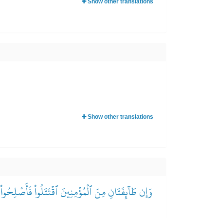
Show other translations
Show other translations
وَإِن طَآئِفَتَانِ مِنَ ٱلۡمُؤۡمِنِينَ ٱقۡتَتَلُواْ فَأَصۡلِحُواْ بَ