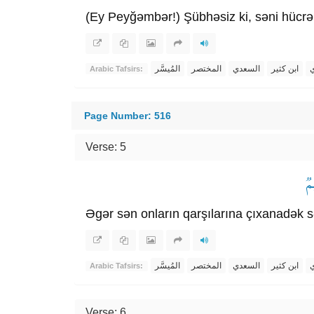
(Ey Peyğəmbər!) Şübhəsiz ki, səni hücrələ
ي
ابن كثير
السعدي
المختصر
المُيسَّر
Arabic Tafsirs:
Page Number: 516
Verse: 5
مٞ
Əgər sən onların qarşılarına çıxanadək səb
ي
ابن كثير
السعدي
المختصر
المُيسَّر
Arabic Tafsirs:
Verse: 6