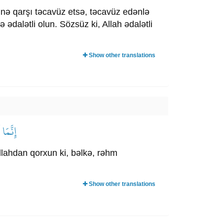
ərinə qarşı təcavüz etsə, təcavüz edənlə
ədalətli olun. Sözsüz ki, Allah ədalətli
Show other translations
إِنَّمَا
llahdan qorxun ki, bəlkə, rəhm
Show other translations