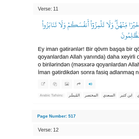
Verse: 11
رٗا مِّنۡهُنَّۖ وَلَا تَلۡمِزُوٓاْ أَنفُسَكُمۡ وَلَا تَنَابَزُواْ
لظَّٰلِمُونَ
Ey iman gətirənlər! Bir qövm başqa bir q
qoyanlardan Allah yanında) daha xeyirli 
o birilərindən (məsxərə qoyanlardan Allah 
İman gətirdikdən sonra fasiq adlanmaq ne
ي
ابن كثير
السعدي
المختصر
المُيسَّر
Arabic Tafsirs:
Page Number: 517
Verse: 12