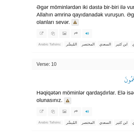
Əgər möminlərdən iki dəstə bir-biri ilə vu
Allahın əmrinə qayıdanadək vuruşun. Əgər o
olanları sevər.
ي
ابن كثير
السعدي
المختصر
المُيسَّر
Arabic Tafsirs:
Verse: 10
حَمُونَ
Həqiqətən möminlər qardaşdırlar. Elə isə
olunasınız.
ي
ابن كثير
السعدي
المختصر
المُيسَّر
Arabic Tafsirs: