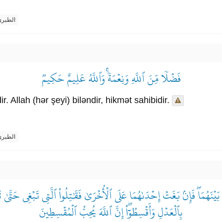
الطبر
فَضۡلٗا مِّنَ ٱللَّهِ وَنِعۡمَةٗۚ وَٱللَّهُ عَلِيمٌ حَكِيمٞ
. Allah (hər şeyi) biləndir, hikmət sahibidir.
الطبر
يۡنَهُمَاۖ فَإِنۢ بَغَتۡ إِحۡدَىٰهُمَا عَلَى ٱلۡأُخۡرَىٰ فَقَٰتِلُواْ ٱلَّتِي تَبۡغِي حَتَّىٰ تَفِي
بِٱلۡعَدۡلِ وَأَقۡسِطُوٓاْۖ إِنَّ ٱللَّهَ يُحِبُّ ٱلۡمُقۡسِطِينَ