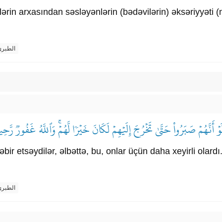
rin arxasından səsləyənlərin (bədəvilərin) əksəriyyəti (nə
الطبر
َوۡ أَنَّهُمۡ صَبَرُواْ حَتَّىٰ تَخۡرُجَ إِلَيۡهِمۡ لَكَانَ خَيۡرٗا لَّهُمۡۚ وَٱللَّهُ غَفُورٞ رَّحِي
ir etsəydilər, əlbəttə, bu, onlar üçün daha xeyirli olardı
الطبر