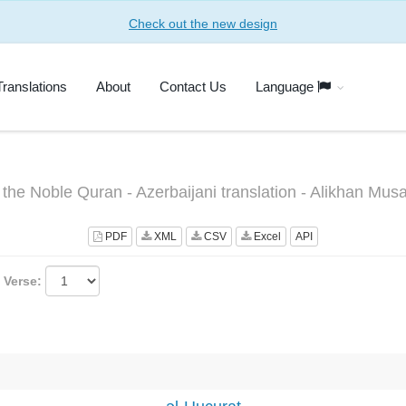
Check out the new design
Translations
About
Contact Us
Language
 the Noble Quran - Azerbaijani translation - Alikhan Mu
PDF
XML
CSV
Excel
API
Verse: