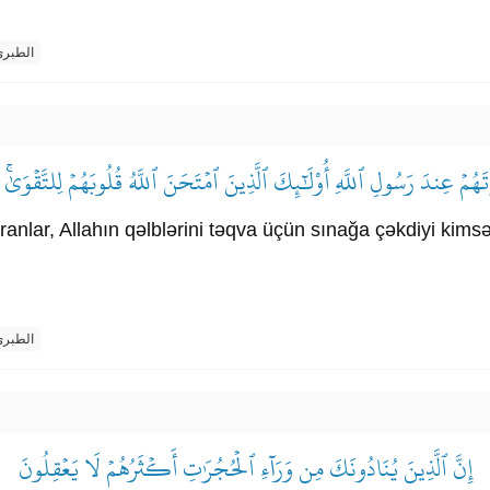
الطبر
َهُمۡ عِندَ رَسُولِ ٱللَّهِ أُوْلَٰٓئِكَ ٱلَّذِينَ ٱمۡتَحَنَ ٱللَّهُ قُلُوبَهُمۡ لِلتَّقۡوَىٰۚ 
aranlar, Allahın qəlblərini təqva üçün sınağa çəkdiyi kim
الطبر
إِنَّ ٱلَّذِينَ يُنَادُونَكَ مِن وَرَآءِ ٱلۡحُجُرَٰتِ أَكۡثَرُهُمۡ لَا يَعۡقِلُونَ