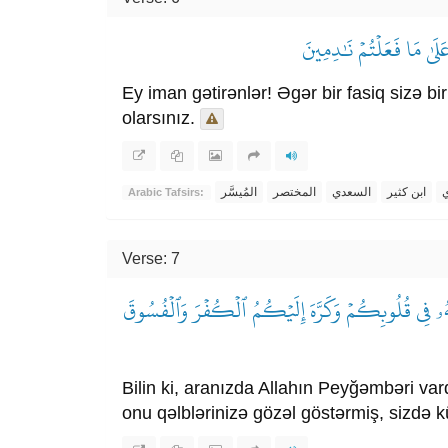
عَلَىٰ مَا فَعَلۡتُمۡ نَٰدِمِينَ
Ey iman gətirənlər! Əgər bir fasiq sizə b
olarsınız.
ي
ابن كثير
السعدي
المختصر
المُيسَّر
Arabic Tafsirs:
Verse: 7
َنَهُۥ فِي قُلُوبِكُمۡ وَكَرَّهَ إِلَيۡكُمُ ٱلۡكُفۡرَ وَٱلۡفُسُوقَ
Bilin ki, aranızda Allahın Peyğəmbəri vardı
onu qəlblərinizə gözəl göstərmiş, sizdə k