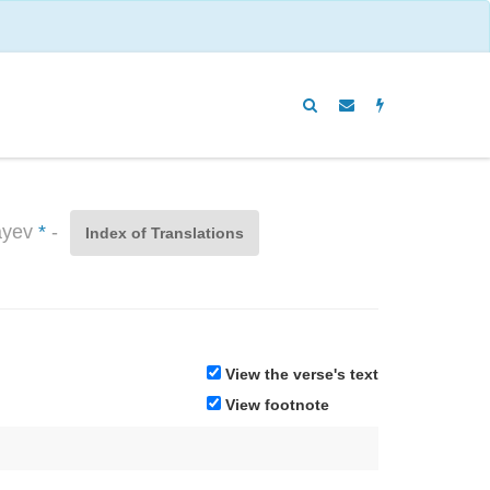
sayev
*
-
Index of Translations
View the verse's text
View footnote