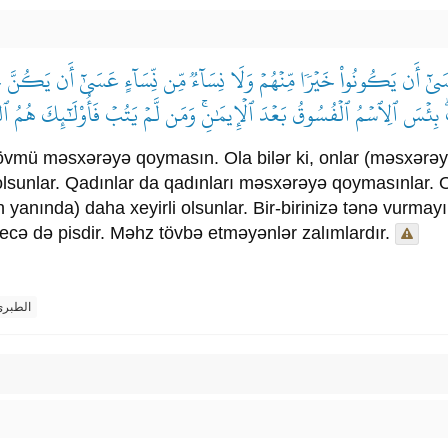
عَسَىٰٓ أَن يَكُونُواْ خَيۡرٗا مِّنۡهُمۡ وَلَا نِسَآءٞ مِّن نِّسَآءٍ عَسَىٰٓ أَن يَكُنَّ خَيۡ
ِۖ بِئۡسَ ٱلِٱسۡمُ ٱلۡفُسُوقُ بَعۡدَ ٱلۡإِيمَٰنِۚ وَمَن لَّمۡ يَتُبۡ فَأُوْلَٰٓئِكَ هُمُ ٱ
övmü məsxərəyə qoymasın. Ola bilər ki, onlar (məsxərəyə
olsunlar. Qadınlar da qadınları məsxərəyə qoymasınlar. Ol
yanında) daha xeyirli olsunlar. Bir-birinizə tənə vurmayın
cə də pisdir. Məhz tövbə etməyənlər zalımlardır.
الطبر