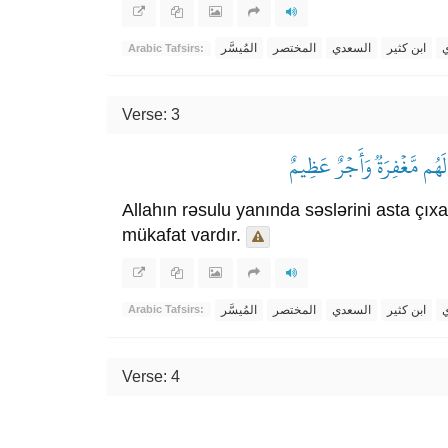
ي
ابن كثير
السعدي
المختصر
المُيسَّر
Arabic Tafsirs:
Verse: 3
لَهُم مَّغۡفِرَةٞ وَأَجۡرٌ عَظِيمٌ
Allahın rəsulu yanında səslərini asta çıx
mükafat vardır.
ي
ابن كثير
السعدي
المختصر
المُيسَّر
Arabic Tafsirs:
Verse: 4