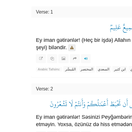
Verse: 1
َ سَمِيعٌ عَلِيمٞ
Ey iman gətirənlər! (Heç bir işdə) Allahı
şeyi) biləndir.
ي
ابن كثير
السعدي
المختصر
المُيسَّر
Arabic Tafsirs:
Verse: 2
عۡضٍ أَن تَحۡبَطَ أَعۡمَٰلُكُمۡ وَأَنتُمۡ لَا تَشۡعُرُونَ
Ey iman gətirənlər! Səsinizi Peyğəmbərin
etməyin. Yoxsa, özünüz də hiss etmədən ə