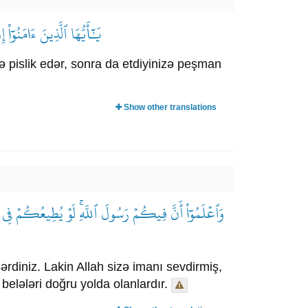
يَٰٓأَيُّهَا ٱلَّذِينَ ءَامَنُوٓا
mə pislik edər, sonra da etdiyinizə peşman
Show other translations
وَٱعۡلَمُوٓاْ أَنَّ فِيكُمۡ رَسُولَ ٱللَّهِۚ لَوۡ يُطِيعُكُمۡ فِي ك
şərdiniz. Lakin Allah sizə imanı sevdirmiş,
belələri doğru yolda olanlardır.