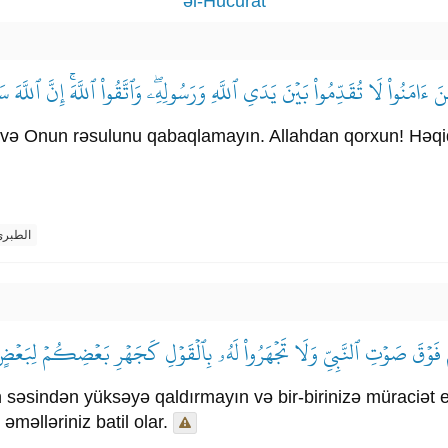
əl-Hucurat
ِينَ ءَامَنُواْ لَا تُقَدِّمُواْ بَيۡنَ يَدَيِ ٱللَّهِ وَرَسُولِهِۦۖ وَٱتَّقُواْ ٱللَّهَۚ إِنَّ ٱللَّه
n və Onun rəsulunu qabaqlamayın. Allahdan qorxun! Həqiqə
الطبر
تَكُمۡ فَوۡقَ صَوۡتِ ٱلنَّبِيِّ وَلَا تَجۡهَرُواْ لَهُۥ بِٱلۡقَوۡلِ كَجَهۡرِ بَعۡضِكُمۡ لِبَ
 səsindən yüksəyə qaldırmayın və bir-birinizə müraciət e
məlləriniz batil olar.