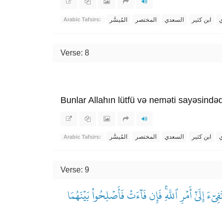
ي
ابن كثير
السعدي
المختصر
المُيسَّر
Arabic Tafsirs:
Verse: 8
Bunlar Allahın lütfü və neməti sayəsindədir
ي
ابن كثير
السعدي
المختصر
المُيسَّر
Arabic Tafsirs:
Verse: 9
ٓءَ إِلَىٰٓ أَمۡرِ ٱللَّهِۚ فَإِن فَآءَتۡ فَأَصۡلِحُواْ بَيۡنَهُمَا