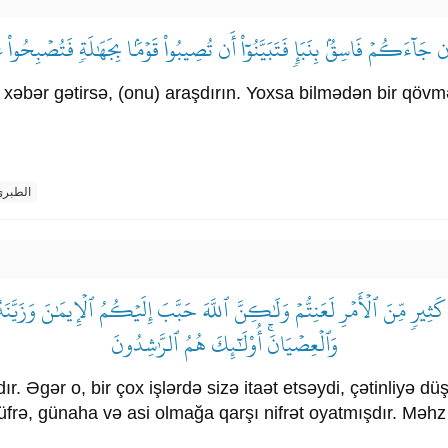
ْ إِن جَآءَكُمۡ فَاسِقُۢ بِنَبَإٖ فَتَبَيَّنُوٓاْ أَن تُصِيبُواْ قَوۡمَۢا بِجَهَٰلَةٖ فَتُصۡبِحُواْ 
ir xəbər gətirsə, (onu) araşdırın. Yoxsa bilmədən bir qöv
الطبر
َثِيرٖ مِّنَ ٱلۡأَمۡرِ لَعَنِتُّمۡ وَلَٰكِنَّ ٱللَّهَ حَبَّبَ إِلَيۡكُمُ ٱلۡإِيمَٰنَ وَزَيّ
وَٱلۡعِصۡيَانَۚ أُوْلَٰٓئِكَ هُمُ ٱلرَّٰشِدُونَ
r. Əgər o, bir çox işlərdə sizə itaət etsəydi, çətinliyə dü
üfrə, günaha və asi olmağa qarşı nifrət oyatmışdır. Məhz 