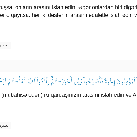
ruşsa, onların arasını islah edin. Əgər onlardan biri dig
 qayıtsa, hər iki dəstənin arasını ədalətlə islah edin və 
الطبر
 ٱلۡمُؤۡمِنُونَ إِخۡوَةٞ فَأَصۡلِحُواْ بَيۡنَ أَخَوَيۡكُمۡۚ وَٱتَّقُواْ ٱللَّهَ لَعَلَّكُمۡ تُرۡ
 (mübahisə edən) iki qardaşınızın arasını islah edin və A
الطبر