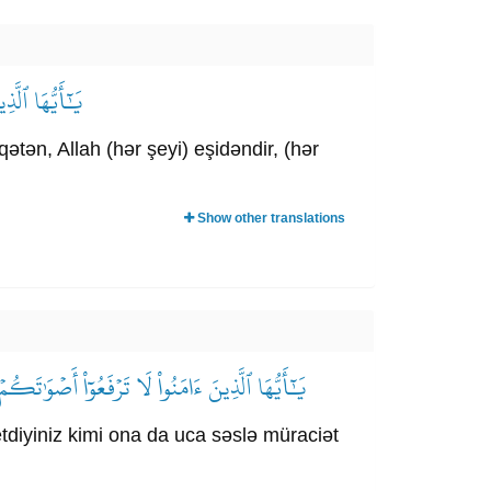
يَٰٓأَيُّهَا ٱلَّذ
tən, Allah (hər şeyi) eşidəndir, (hər
Show other translations
يَٰٓأَيُّهَا ٱلَّذِينَ ءَامَنُواْ لَا تَرۡفَعُوٓاْ أَصۡوَٰ
tdiyiniz kimi ona da uca səslə müraciət