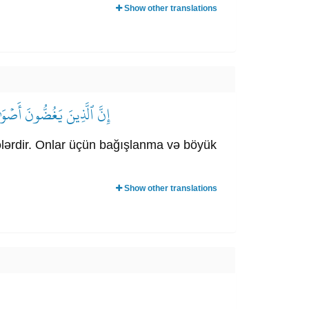
Show other translations
إِنَّ ٱلَّذِينَ يَغُضُّونَ أَصۡوَٰت
sələrdir. Onlar üçün bağışlanma və böyük
Show other translations