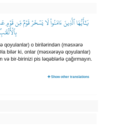
يَٰٓأَيُّهَا ٱلَّذِينَ ءَامَنُواْ لَا يَسۡخَرۡ قَوۡمٞ مِّن قَوۡمٍ 
بِٱلۡأَلۡقَٰب
 qoyulanlar) o birilərindən (məsxərə
a bilər ki, onlar (məsxərəyə qoyulanlar)
 və bir-birinizi pis ləqəblərlə çağırmayın.
Show other translations