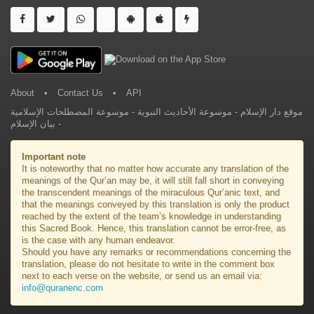
About
•
Contact Us
•
API
موسوعة المصطلحات الإسلامية
-
موسوعة الأحاديث النبوية
-
موقع دار الإسلام
بيان الإسلام
-
Important note
It is noteworthy that no matter how accurate any translation of the
meanings of the Qur’an may be, it will still fall short in conveying
the transcendent meanings of the miraculous Qur’anic text, and
that the meanings conveyed by this translation is only the product
reached by the extent of the team’s knowledge in understanding
this Sacred Book. Hence, this translation cannot be error-free, as
is the case with any human endeavor.
Should you have any remarks or recommendations concerning the
translation, please do not hesitate to write in the comment box
next to each verse on the website, or send us an email via:
info@quranenc.com