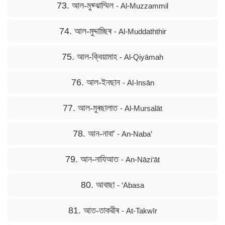
73. আল-মুঝ্ঝাম্মিল
- Al-Muzzammil
74. আল-মুদ্দাচ্ছিৰ
- Al-Muddaththir
75. আল-ক্বিয়ামাহ
- Al-Qiyāmah
76. আল-ইনছান
- Al-Insān
77. আল-মুৰছালাত
- Al-Mursalāt
78. আন-নাবা'
- An-Naba’
79. আন-নাযিআত
- An-Nāzi‘āt
80. আবাছা
- ‘Abasa
81. আত-তাকৱীৰ
- At-Takwīr