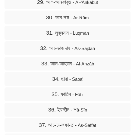
29. আল-আনকাবূত
- Al-‘Ankabūt
30. আৰ-ৰূম
- Ar-Rūm
31. লুক্বমান
- Luqmān
32. আচ-ছাজদাহ
- As-Sajdah
33. আল-আহযাব
- Al-Ahzāb
34. ছাবা
- Saba’
35. ফাতিৰ
- Fātir
36. ইয়াছীন
- Yā-Sīn
37. আচ-চা-ফফা-ত
- As-Sāffāt