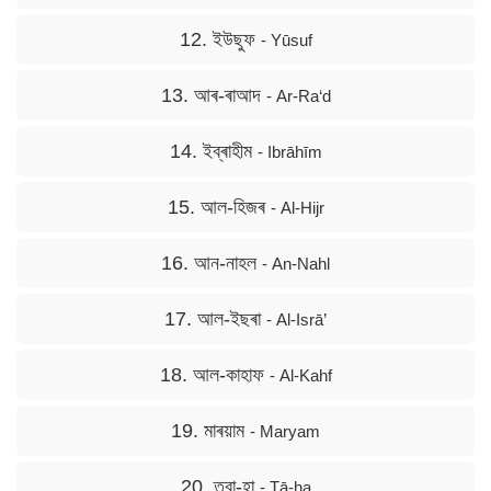
12. ইউছুফ
- Yūsuf
13. আৰ-ৰাআদ
- Ar-Ra‘d
14. ইব্ৰাহীম
- Ibrāhīm
15. আল-হিজৰ
- Al-Hijr
16. আন-নাহল
- An-Nahl
17. আল-ইছৰা
- Al-Isrā’
18. আল-কাহাফ
- Al-Kahf
19. মাৰয়াম
- Maryam
20. ত্বা-হা
- Tā-ha