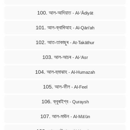
100. আল-আদিয়াত
- Al-‘Ādiyāt
101. আল-ক্বাৰিআহ
- Al-Qāri‘ah
102. আত-তাকাছুৰ
- At-Takāthur
103. আল-আচৰ
- Al-‘Asr
104. আল-হুমাঝাহ
- Al-Humazah
105. আল-ফীল
- Al-Feel
106. ক্বুৰাইশ্ব
- Quraysh
107. আল-মাঊন
- Al-Mā‘ūn