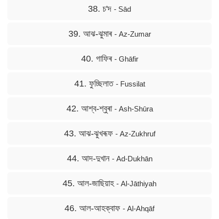
38. চ'দ
- Sād
39. আঝ-ঝুমাৰ
- Az-Zumar
40. গাফিৰ
- Ghāfir
41. ফুচ্ছিলাত
- Fussilat
42. আশ্ব-শ্বুৰা
- Ash-Shūra
43. আঝ-ঝুখৰূফ
- Az-Zukhruf
44. আদ-দুখান
- Ad-Dukhān
45. আল-জাছিয়াহ
- Al-Jāthiyah
46. আল-আহক্বাফ
- Al-Ahqāf