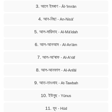
3. আলে ইমৰাণ
- Āl-‘Imrān
4. আন-নিছা
- An-Nisā’
5. আল-মায়িদাহ
- Al-Mā’idah
6. আল-আনআম
- Al-An‘ām
7. আল-আ'ৰাফ
- Al-A‘rāf
8. আল-আনফাল
- Al-Anfāl
9. আত-তাওবাহ
- At-Tawbah
10. ইউনুছ
- Yūnus
11. হূদ
- Hūd