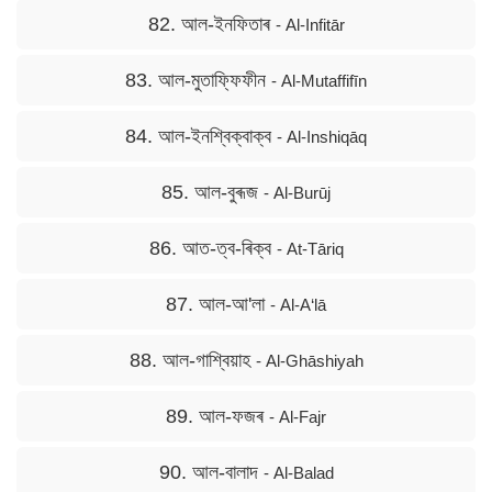
82. আল-ইনফিতাৰ
- Al-Infitār
83. আল-মুতাফ্ফিফীন
- Al-Mutaffifīn
84. আল-ইনশ্বিক্বাক্ব
- Al-Inshiqāq
85. আল-বুৰূজ
- Al-Burūj
86. আত-ত্ব-ৰিক্ব
- At-Tāriq
87. আল-আ'লা
- Al-A‘lā
88. আল-গাশ্বিয়াহ
- Al-Ghāshiyah
89. আল-ফজৰ
- Al-Fajr
90. আল-বালাদ
- Al-Balad