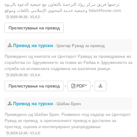
ترجمها فريق مركز رواد الترجمة بالتعاون مع جمعية الدعوة بالربوة
وجمعية خدمة المحتوى الإسلامي باللغات وموقع IslamHouse.com.
2026-06-28 - V1.0.2
Прелистување на превод
Превод на турски
- Центар Рувад за превод
Преведено од екипата на Центарот Руввад за преведување во
соработка со Здружението за повик во Рабва и Здружението за
служба на исламската содржина на различни јазици.
2025-09-28 - V1.0.4
-
-
Прелистување на превод
PDF*
Превод на турски
- Шабан Брич
Преведено од Шабан Брич. Развиено под надзор на Центарот
Рувад за превод, а оригиналниот превод е достапен за
преглед, оценка и континуирано унапредување.
2019-12-26 - V1.1.0