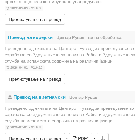
преглед, оценка и континуирано унапредување.
2022-03-03 - V1.0.3
Прелистување на превод
Превод на корејски
- Центар Рувад - во на обработка.
Преведено од екипата на Центарот Руввад за преведување во
соработка со Здружението за повик во Рабва и Здружението за
служба на исламската содржина на различни јазици.
2026-04-01 - V1.0.10
Прелистување на превод
Превод на виетнамски
- Центар Рувад
Преведено од екипата на Центарот Руввад за преведување во
соработка со Здружението за повик во Рабва и Здружението за
служба на исламската содржина на различни јазици.
2025-07-01 - V1.0.8
-
-
Прелистување на превод
PDF*