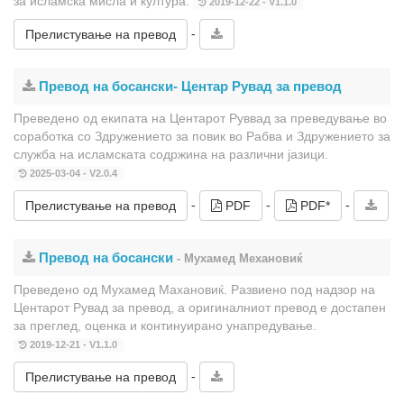
за исламска мисла и култура.
2019-12-22 - V1.1.0
-
Прелистување на превод
Превод на босански- Центар Рувад за превод
Преведено од екипата на Центарот Руввад за преведување во
соработка со Здружението за повик во Рабва и Здружението за
служба на исламската содржина на различни јазици.
2025-03-04 - V2.0.4
-
-
-
Прелистување на превод
PDF
PDF*
Превод на босански
- Мухамед Механовиќ
Преведено од Мухамед Махановиќ. Развиено под надзор на
Центарот Рувад за превод, а оригиналниот превод е достапен
за преглед, оценка и континуирано унапредување.
2019-12-21 - V1.1.0
-
Прелистување на превод