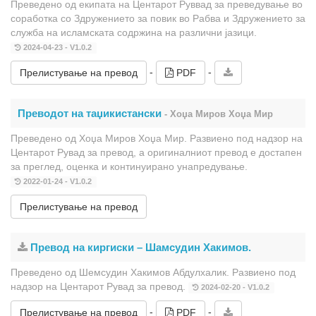
Преведено од екипата на Центарот Руввад за преведување во
соработка со Здружението за повик во Рабва и Здружението за
служба на исламската содржина на различни јазици.
2024-04-23 - V1.0.2
-
-
Прелистување на превод
PDF
Преводот на таџикистански
- Хоџа Миров Хоџа Мир
Преведено од Хоџа Миров Хоџа Мир. Развиено под надзор на
Центарот Рувад за превод, а оригиналниот превод е достапен
за преглед, оценка и континуирано унапредување.
2022-01-24 - V1.0.2
Прелистување на превод
Превод на киргиски – Шамсудин Хакимов.
Преведено од Шемсудин Хакимов Абдулхалик. Развиено под
надзор на Центарот Рувад за превод.
2024-02-20 - V1.0.2
-
-
Прелистување на превод
PDF