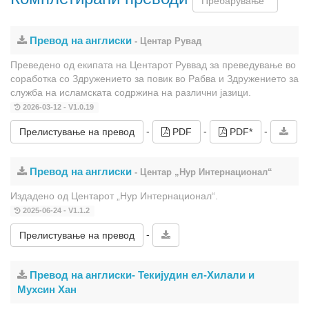
Превод на англиски
- Центар Рувад
Преведено од екипата на Центарот Руввад за преведување во
соработка со Здружението за повик во Рабва и Здружението за
служба на исламската содржина на различни јазици.
2026-03-12 - V1.0.19
-
-
-
Прелистување на превод
PDF
PDF*
Превод на англиски
- Центар „Нур Интернационал“
Издадено од Центарот „Нур Интернационал“.
2025-06-24 - V1.1.2
-
Прелистување на превод
Превод на англиски- Текијудин ел-Хилали и
Мухсин Хан