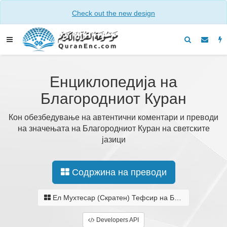
Check out the new design
Енциклопедија на
Благородниот Куран
Кон обезбедување на автентични коментари и преводи
на значењата на Благородниот Куран на светските
јазици
Содржина на преводи
Ел Мухтесар (Скратен) Тефсир на Благородниот Куран
Developers API