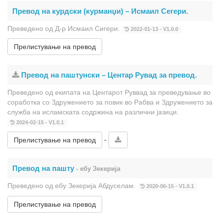
Превод на курдски (курманџи) – Исмаил Сегери.
Преведено од Д-р Исмаил Сигери.
2022-01-13 - V1.0.0
Прелистување на превод
Превод на паштунски – Центар Рувад за превод.
Преведено од екипата на Центарот Руввад за преведување во
соработка со Здружението за повик во Рабва и Здружението за
служба на исламската содржина на различни јазици.
2024-02-15 - V1.0.1
-
Прелистување на превод
Превод на пашту
- ебу Зекерија
Преведено од ебу Зекерија Абдуселам.
2020-06-15 - V1.0.1
Прелистување на превод