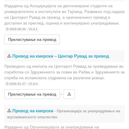
Издадена од Асоцијацијата на дипломирани студенти на
универзитетите и институтите во Тајланд. Развиено под надзор
на Центарот Рувад за превод, а оригиналниот превод е
достапен за преглед, оценка и континуирано унапредување.
2025-06-25 - V1.0.1
Прелистување на превод
Превод на кмерски – Центар Рувад за превод
Преведено од екипата на Центарот Руввад за преведување во
соработка со Здружението за повик во Рабва и Здружението за
служба на исламската содржина на различни јазици.
2026-01-27 - V1.0.4
-
Прелистување на превод
Превод на кмерски
- Организација за унапредување на
муслиманското општество
Издадено од Организацијата за унапредување на