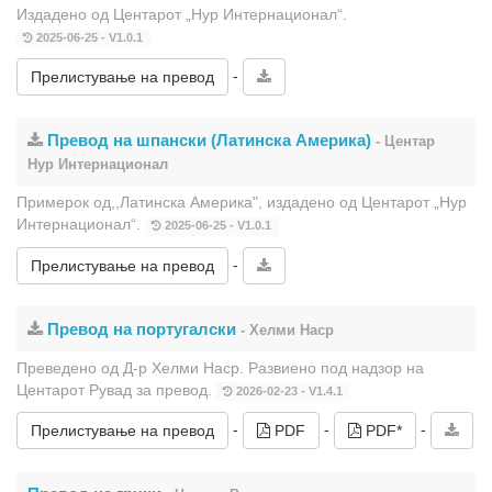
Издадено од Центарот „Нур Интернационал“.
2025-06-25 - V1.0.1
-
Прелистување на превод
Превод на шпански (Латинска Америка)
- Центар
Нур Интернационал
Примерок од,,Латинска Америка", издадено од Центарот „Нур
Интернационал“.
2025-06-25 - V1.0.1
-
Прелистување на превод
Превод на португалски
- Хелми Наср
Преведено од Д-р Хелми Наср. Развиено под надзор на
Центарот Рувад за превод.
2026-02-23 - V1.4.1
-
-
-
Прелистување на превод
PDF
PDF*