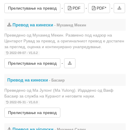
-
-
-
Прелистување на превод
PDF
PDF*
Превод на кинески
- Мухамед Мекин
Преведено од Мухамед Мекин. Развиено под надзор на
Центарот Рувад за превод, а оригиналниот превод е достапен
за преглед, оценка и континуирано унапредување.
2022-09-07 - V1.0.2
-
Прелистување на превод
Превод на кинески
- Басаир
Преведено од Ма Јулонг (Ma Yulong). Издадено од Вакф
Басаир за служба на Куранот и неговите науки.
2022-05-31 - V1.0.0
Прелистување на превод
Превод на ујгурски
- Мухамед Салих