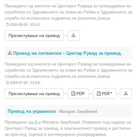
Преведено од екипата на Центарот Руввад за преведување во
соработка со Здружението за повик во Рабва и Здружението за
служба на исламската содржина на различни јазици.
2025-05-25 - V1.0.1
-
Прелистување на превод
Превод на литвански – Центар Рувад за превод.
Преведено од екипата на Центарот Руввад за преведување во
соработка со Здружението за повик во Рабва и Здружението за
служба на исламската содржина на различни јазици.
2024-07-23 - V1.0.8
-
-
-
Прелистување на превод
PDF
PDF*
Превод на украински
- Михајло Јакубовиќ
Преведено од Д-р Михајло Јакубовиќ. Развиено под надзор на
Центарот Рувад за превод, а оригиналниот превод е достапен
за преглед, оценка и континуирано унапредување.