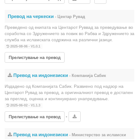
Превод на черкески
- Центар Рувад
Преведено од екипата на Центарот Руввад за преведување во
соработка со Здружението за повик во Рабва и Здружението за
служба на исламската содржина на различни јазици.
2025-08-06 - V1.0.1
Прелистување на превод
Превод на индонезиски
- Компанија Сабик
Издадено од Компанијата Сабик. Развиено под надзор на
Центарот Рувад за превод, а оригиналниот превод е достапен
за преглед, оценка и континуирано унапредување.
2025-06-02 - V1.1.3
-
Прелистување на превод
Превод на индонезиски
- Министерство за исламски