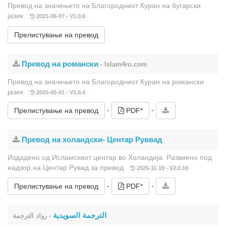
Превод на значењето на Благородниот Куран на бугарски
јазик.
2021-06-07 - V1.0.0
Прелистување на превод
Превод на романски
- Islam4ro.com
Превод на значењето на Благородниот Куран на романски
јазик.
2025-05-01 - V1.0.4
-
-
Прелистување на превод
PDF*
Превод на холандски- Центар Руввад
Издадено од Исламскиот центар во Холандија. Развиено под
надзор на Центар Рувад за превод.
2025-11-19 - V2.0.10
-
-
Прелистување на превод
PDF*
الترجمة السويدية
- رواد الترجمة