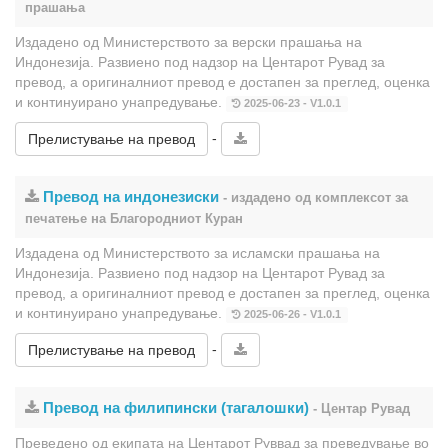
прашања
Издадено од Министерството за верски прашања на
Индонезија. Развиено под надзор на Центарот Рувад за
превод, а оригиналниот превод е достапен за преглед, оценка
и континуирано унапредување.
2025-06-23 - V1.0.1
-
Прелистување на превод
Превод на индонезиски
- издадено од комплексот за
печатење на Благородниот Куран
Издадена од Министерството за исламски прашања на
Индонезија. Развиено под надзор на Центарот Рувад за
превод, а оригиналниот превод е достапен за преглед, оценка
и континуирано унапредување.
2025-06-26 - V1.0.1
-
Прелистување на превод
Превод на филипински (тагалошки)
- Центар Рувад
Преведено од екипата на Центарот Руввад за преведување во