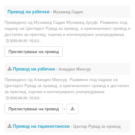
Превод на узбечки
- Мухамед Садик
Преведено од Мухамед Садик Мухамед Јусуф. Развиено под
надзор на Центарот Рувад за превод, а оригиналниот превод е
достапен за преглед, оценка и континуирано унапредување.
2025-06-25 - V1.0.1
Прелистување на превод
Превод на узбечки
- Алаудин Менсур
Преведено од Алаедин Менсур. Развиено под надзор на
Центарот Рувад за превод, а оригиналниот превод е достапен
за преглед, оценка и континуирано унапредување.
2025-06-24 - V1.0.0
-
Прелистување на превод
Превод на таџикистански
- Центар Рувад за превод