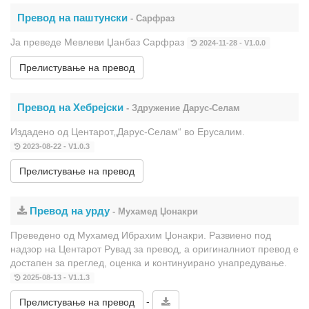
Превод на паштунски
- Сарфраз
Ја преведе Мевлеви Џанбаз Сарфраз
2024-11-28 - V1.0.0
Прелистување на превод
Превод на Хебрејски
- Здружение Дарус-Селам
Издадено од Центарот„Дарус-Селам“ во Ерусалим.
2023-08-22 - V1.0.3
Прелистување на превод
Превод на урду
- Мухамед Џонакри
Преведено од Мухамед Ибрахим Џонакри. Развиено под
надзор на Центарот Рувад за превод, а оригиналниот превод е
достапен за преглед, оценка и континуирано унапредување.
2025-08-13 - V1.1.3
-
Прелистување на превод