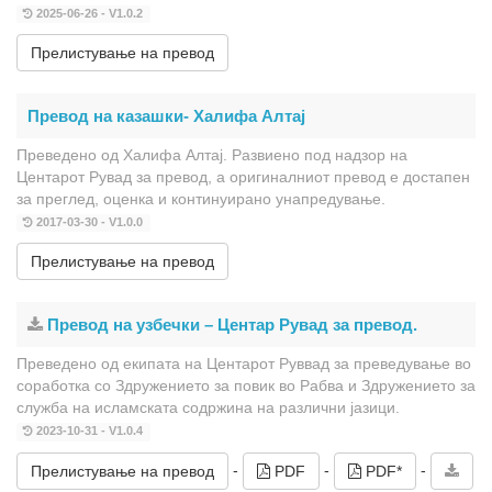
2025-06-26 - V1.0.2
Прелистување на превод
Превод на казашки- Халифа Алтај
Преведено од Халифа Алтај. Развиено под надзор на
Центарот Рувад за превод, а оригиналниот превод е достапен
за преглед, оценка и континуирано унапредување.
2017-03-30 - V1.0.0
Прелистување на превод
Превод на узбечки – Центар Рувад за превод.
Преведено од екипата на Центарот Руввад за преведување во
соработка со Здружението за повик во Рабва и Здружението за
служба на исламската содржина на различни јазици.
2023-10-31 - V1.0.4
-
-
-
Прелистување на превод
PDF
PDF*