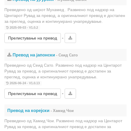
Преведено од шејхот Мухамед . Развиено под надзор на
Центарот Рувад за превод, а оригиналниот превод е достапен
за преглед, оценка и континуирано унапредување.
2025-09-03 - V1.0.2
-
Прелистување на превод
Превод на јапонски
- Сеид Сато
Преведено од Сеид Сато. Развиено под надзор на Центарот
Рувад за превод, а оригиналниот превод е достапен за
преглед, оценка и континуирано унапредување.
2026-06-24 - V1.0.13
-
Прелистување на превод
Превод на корејски
- Хамид Чои
Преведено од Хамид Чои. Развиено под надзор на Центарот
Рувад за превод, а оригиналниот превод е достапен за