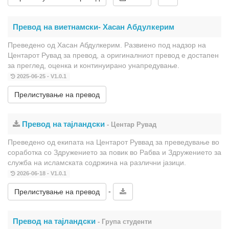
Превод на виетнамски- Хасан Абдулкерим
Преведено од Хасан Абдулкерим. Развиено под надзор на
Центарот Рувад за превод, а оригиналниот превод е достапен
за преглед, оценка и континуирано унапредување.
2025-06-25 - V1.0.1
Прелистување на превод
Превод на тајландски
- Центар Рувад
Преведено од екипата на Центарот Руввад за преведување во
соработка со Здружението за повик во Рабва и Здружението за
служба на исламската содржина на различни јазици.
2026-06-18 - V1.0.1
-
Прелистување на превод
Превод на тајландски
- Група студенти