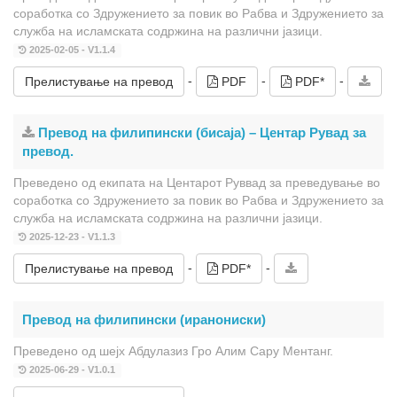
соработка со Здружението за повик во Рабва и Здружението за
служба на исламската содржина на различни јазици.
2025-02-05 - V1.1.4
-
-
-
Прелистување на превод
PDF
PDF*
Превод на филипински (бисаја) – Центар Рувад за
превод.
Преведено од екипата на Центарот Руввад за преведување во
соработка со Здружението за повик во Рабва и Здружението за
служба на исламската содржина на различни јазици.
2025-12-23 - V1.1.3
-
-
Прелистување на превод
PDF*
Превод на филипински (иранониски)
Преведено од шејх Абдулазиз Гро Алим Сару Ментанг.
2025-06-29 - V1.0.1