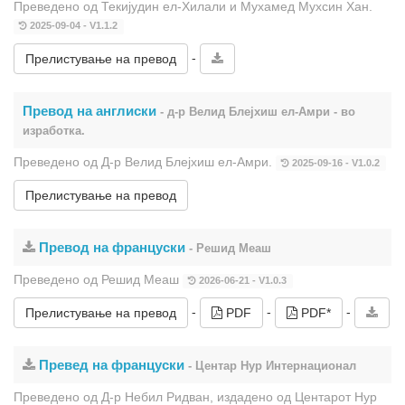
Преведено од Текијудин ел-Хилали и Мухамед Мухсин Хан.
2025-09-04 - V1.1.2
-
Прелистување на превод
Превод на англиски
- д-р Велид Блејхиш ел-Амри - во
изработка.
Преведено од Д-р Велид Блејхиш ел-Амри.
2025-09-16 - V1.0.2
Прелистување на превод
Превод на француски
- Решид Меаш
Преведено од Решид Меаш
2026-06-21 - V1.0.3
-
-
-
Прелистување на превод
PDF
PDF*
Превед на француски
- Центар Нур Интернационал
Преведено од Д-р Небил Ридван, издадено од Центарот Нур