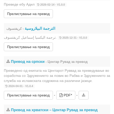
Преведе ебу Адил
2026-02-14 - V1.0.0
Прелистување на превод
الترجمة البيلاروسية
- كريفتسوف
ترجمة اليكسيا إسماعيل كريفتسوف.
2025-12-31 - V1.0.0
Прелистување на превод
Превод на српски
- Центар Рувад за превод
Преведено од екипата на Центарот Руввад за преведување во
соработка со Здружението за повик во Рабва и Здружението за
служба на исламската содржина на различни јазици.
2024-04-01 - V1.0.4
-
-
Прелистување на превод
PDF*
Превод на хрватски – Центар Рувад за превод