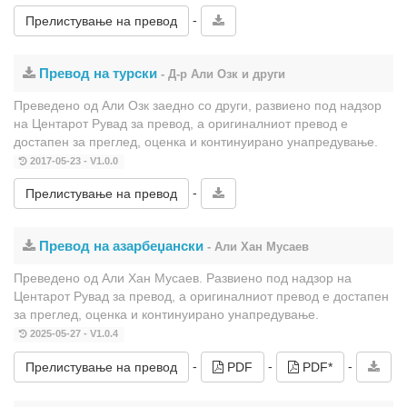
-
Прелистување на превод
Превод на турски
- Д-р Али Озк и други
Преведено од Али Озк заедно со други, развиено под надзор
на Центарот Рувад за превод, а оригиналниот превод е
достапен за преглед, оценка и континуирано унапредување.
2017-05-23 - V1.0.0
-
Прелистување на превод
Превод на азарбеџански
- Али Хан Мусаев
Преведено од Али Хан Мусаев. Развиено под надзор на
Центарот Рувад за превод, а оригиналниот превод е достапен
за преглед, оценка и континуирано унапредување.
2025-05-27 - V1.0.4
-
-
-
Прелистување на превод
PDF
PDF*