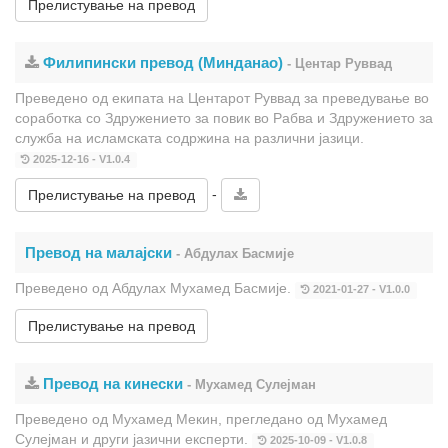
Прелистување на превод
Филипински превод (Минданао)
- Центар Руввад
Преведено од екипата на Центарот Руввад за преведување во
соработка со Здружението за повик во Рабва и Здружението за
служба на исламската содржина на различни јазици.
2025-12-16 - V1.0.4
-
Прелистување на превод
Превод на малајски
- Абдулах Басмије
Преведено од Абдулах Мухамед Басмије.
2021-01-27 - V1.0.0
Прелистување на превод
Превод на кинески
- Мухамед Сулејман
Преведено од Мухамед Мекин, прегледано од Мухамед
Сулејман и други јазични експерти.
2025-10-09 - V1.0.8