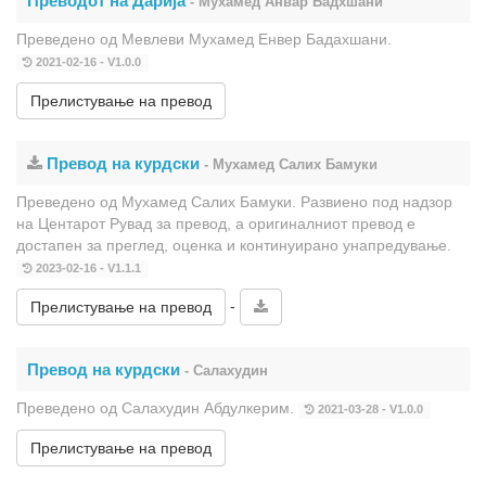
Преводот на Дарија
- Мухамед Анвар Бадхшани
Преведено од Мевлеви Мухамед Енвер Бадахшани.
2021-02-16 - V1.0.0
Прелистување на превод
Превод на курдски
- Мухамед Салих Бамуки
Преведено од Мухамед Салих Бамуки. Развиено под надзор
на Центарот Рувад за превод, а оригиналниот превод е
достапен за преглед, оценка и континуирано унапредување.
2023-02-16 - V1.1.1
-
Прелистување на превод
Превод на курдски
- Салахудин
Преведено од Салахудин Абдулкерим.
2021-03-28 - V1.0.0
Прелистување на превод