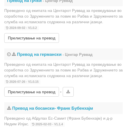
Превод на грчки
- Центар Руввад
Преведено од екипата на Центарот Руввад за преведување во
соработка со Здружението за повик во Рабва и Здружението за
служба на исламската содржина на различни јазици.
2024-09-02 - V1.0.2
Прелистување на превод
Превод на германски
- Центар Руввад
Преведено од екипата на Центарот Руввад за преведување во
соработка со Здружението за повик во Рабва и Здружението за
служба на исламската содржина на различни јазици.
2026-07-26 - V1.0.15
-
Прелистување на превод
Превод на босански- Франк Бубенхајм
Преведено од Абдулах Ес-Самит (Франк Бубенхајм) и д-р
Недим Илјас.
2025-02-03 - V1.1.4