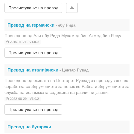
-
Прелистување на превод
Превод на германски
- ебу Рида
Преведено од Али ебу Рида Мухамед бин Ахмед бин Ресул.
2016-11-27 - V1.0.0
Прелистување на превод
Превод на италијански
- Центар Рувад
Преведено од екипата на Центарот Руввад за преведување во
соработка со Здружението за повик во Рабва и Здружението за
служба на исламската содржина на различни јазици.
2022-08-29 - V1.0.2
Прелистување на превод
Превод на бугарски