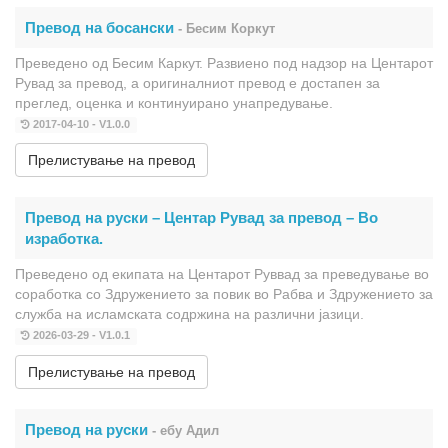
Превод на босански
- Бесим Коркут
Преведено од Бесим Каркут. Развиено под надзор на Центарот
Рувад за превод, а оригиналниот превод е достапен за
преглед, оценка и континуирано унапредување.
2017-04-10 - V1.0.0
Прелистување на превод
Превод на руски – Центар Рувад за превод – Во
изработка.
Преведено од екипата на Центарот Руввад за преведување во
соработка со Здружението за повик во Рабва и Здружението за
служба на исламската содржина на различни јазици.
2026-03-29 - V1.0.1
Прелистување на превод
Превод на руски
- ебу Адил