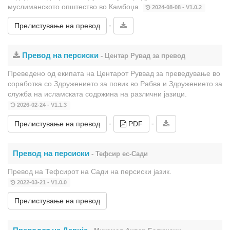
муслиманското општество во Камбоџа.
2024-08-08 - V1.0.2
-
Прелистување на превод
Превод на персиски
- Центар Рувад за превод
Преведено од екипата на Центарот Руввад за преведување во
соработка со Здружението за повик во Рабва и Здружението за
служба на исламската содржина на различни јазици.
2026-02-24 - V1.1.3
-
-
Прелистување на превод
PDF
Превод на персиски
- Тефсир ес-Сади
Превод на Тефсирот на Сади на персиски јазик.
2022-03-21 - V1.0.0
Прелистување на превод