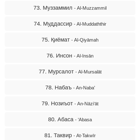
73. Муззаммил
- Al-Muzzammil
74. Муддассир
- Al-Muddaththir
75. Қиёмат
- Al-Qiyāmah
76. Инсон
- Al-Insān
77. Мурсалот
- Al-Mursalāt
78. Набаъ
- An-Naba’
79. Нозиъот
- An-Nāzi‘āt
80. Абаса
- ‘Abasa
81. Таквир
- At-Takwīr