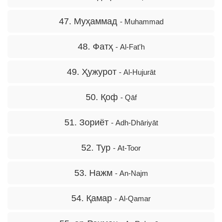
47. Муҳаммад
- Muhammad
48. Фатҳ
- Al-Fat'h
49. Ҳужурот
- Al-Hujurāt
50. Қоф
- Qāf
51. Зориёт
- Adh-Dhāriyāt
52. Тур
- At-Toor
53. Нажм
- An-Najm
54. Қамар
- Al-Qamar