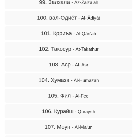
99. Залзала
- Az-Zalzalah
100. вал-Одиёт
- Al-‘Ādiyāt
101. Қориъа
- Al-Qāri‘ah
102. Такосур
- At-Takāthur
103. Аср
- Al-‘Asr
104. Ҳумаза
- Al-Humazah
105. Фил
- Al-Feel
106. Қурайш
- Quraysh
107. Моун
- Al-Mā‘ūn