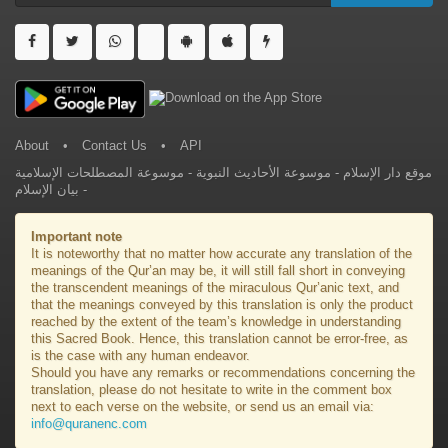
About
•
Contact Us
•
API
موسوعة المصطلحات الإسلامية
-
موسوعة الأحاديث النبوية
-
موقع دار الإسلام
بيان الإسلام
-
Important note
It is noteworthy that no matter how accurate any translation of the
meanings of the Qur’an may be, it will still fall short in conveying
the transcendent meanings of the miraculous Qur’anic text, and
that the meanings conveyed by this translation is only the product
reached by the extent of the team’s knowledge in understanding
this Sacred Book. Hence, this translation cannot be error-free, as
is the case with any human endeavor.
Should you have any remarks or recommendations concerning the
translation, please do not hesitate to write in the comment box
next to each verse on the website, or send us an email via:
info@quranenc.com