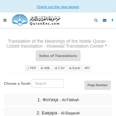
Check out the new design
Translation of the Meanings of the Noble Quran -
Uzbek translation - Rowwad Translation Center
*
-
Index of Translations
PDF
XML
CSV
Excel
API
Choose a Surah
Page Number
1. Фотиҳа
- Al-Fātihah
2. Бақара
- Al-Baqarah