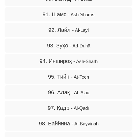
91. Шамс
- Ash-Shams
92. Лайл
- Al-Layl
93. Зуҳо
- Ad-Duhā
94. Иншироҳ
- Ash-Sharh
95. Тийн
- At-Teen
96. Алақ
- Al-‘Alaq
97. Қадр
- Al-Qadr
98. Баййина
- Al-Bayyinah