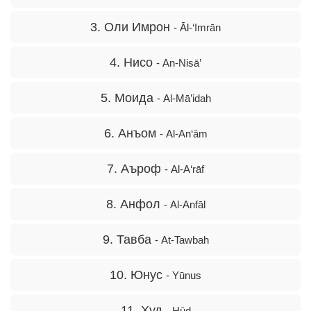
3. Оли Имрон
- Āl-‘Imrān
4. Нисо
- An-Nisā’
5. Моида
- Al-Mā’idah
6. Анъом
- Al-An‘ām
7. Аъроф
- Al-A‘rāf
8. Анфол
- Al-Anfāl
9. Тавба
- At-Tawbah
10. Юнус
- Yūnus
11. Ҳуд
- Hūd