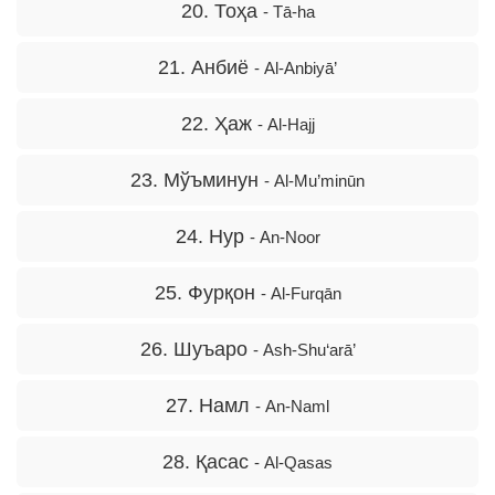
20. Тоҳа
- Tā-ha
21. Анбиё
- Al-Anbiyā’
22. Ҳаж
- Al-Hajj
23. Мўъминун
- Al-Mu’minūn
24. Нур
- An-Noor
25. Фурқон
- Al-Furqān
26. Шуъаро
- Ash-Shu‘arā’
27. Намл
- An-Naml
28. Қасас
- Al-Qasas