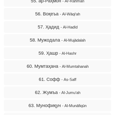
55. ар-Раҳмон
- Ar-Rahmān
56. Воқеъа
- Al-Wāqi‘ah
57. Ҳадид
- Al-Hadīd
58. Мужодала
- Al-Mujādalah
59. Ҳашр
- Al-Hashr
60. Мумтаҳана
- Al-Mumtahanah
61. Софф
- As-Saff
62. Жумъа
- Al-Jumu‘ah
63. Мунофиқун
- Al-Munāfiqūn