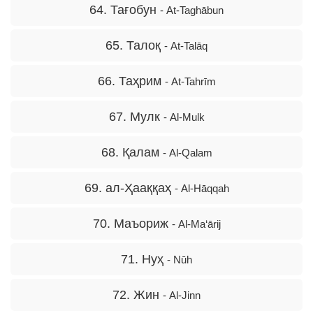
64. Тағобун
- At-Taghābun
65. Талоқ
- At-Talāq
66. Таҳрим
- At-Tahrīm
67. Мулк
- Al-Mulk
68. Қалам
- Al-Qalam
69. ал-Ҳааққаҳ
- Al-Hāqqah
70. Маъориж
- Al-Ma‘ārij
71. Нуҳ
- Nūh
72. Жин
- Al-Jinn