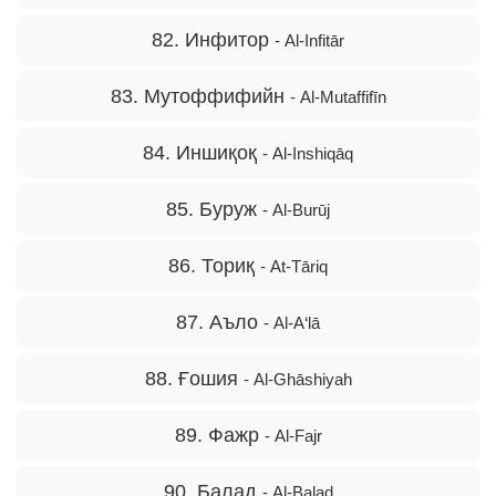
82. Инфитор
- Al-Infitār
83. Мутоффифийн
- Al-Mutaffifīn
84. Иншиқоқ
- Al-Inshiqāq
85. Буруж
- Al-Burūj
86. Ториқ
- At-Tāriq
87. Аъло
- Al-A‘lā
88. Ғошия
- Al-Ghāshiyah
89. Фажр
- Al-Fajr
90. Балад
- Al-Balad