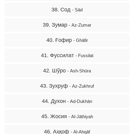
38. Сод
- Sād
39. Зумар
- Az-Zumar
40. Ғофир
- Ghāfir
41. Фуссилат
- Fussilat
42. Шўро
- Ash-Shūra
43. Зухруф
- Az-Zukhruf
44. Духон
- Ad-Dukhān
45. Жосия
- Al-Jāthiyah
46. Аҳқоф
- Al-Ahqāf