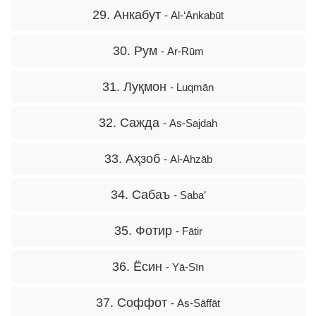
29. Анкабут
- Al-‘Ankabūt
30. Рум
- Ar-Rūm
31. Луқмон
- Luqmān
32. Сажда
- As-Sajdah
33. Аҳзоб
- Al-Ahzāb
34. Сабаъ
- Saba’
35. Фотир
- Fātir
36. Ёсин
- Yā-Sīn
37. Соффот
- As-Sāffāt