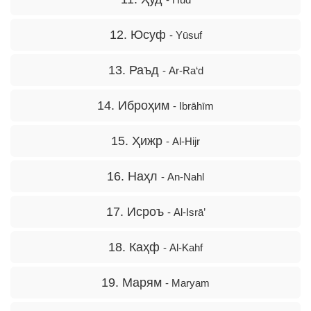
12. Юсуф
- Yūsuf
13. Раъд
- Ar-Ra‘d
14. Иброҳим
- Ibrāhīm
15. Ҳижр
- Al-Hijr
16. Наҳл
- An-Nahl
17. Исроъ
- Al-Isrā’
18. Каҳф
- Al-Kahf
19. Марям
- Maryam