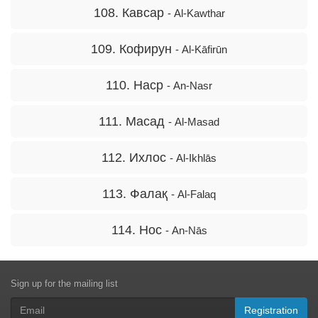
108. Кавсар
- Al-Kawthar
109. Кофирун
- Al-Kāfirūn
110. Наср
- An-Nasr
111. Масад
- Al-Masad
112. Ихлос
- Al-Ikhlās
113. Фалақ
- Al-Falaq
114. Нос
- An-Nās
Sign up for the mailing list
Registration