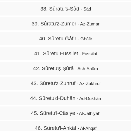
38. Sûratu's-Sâd
- Sād
39. Sûratu'z-Zumer
- Az-Zumar
40. Sûretu Ğâfir
- Ghāfir
41. Sûretu Fussilet
- Fussilat
42. Sûretu'ş-Şûrâ
- Ash-Shūra
43. Sûretu'z-Zuhruf
- Az-Zukhruf
44. Sûretu'd-Duhân
- Ad-Dukhān
45. Sûretu'l-Câsiye
- Al-Jāthiyah
46. Sûretu'l-Ahkâf
- Al-Ahqāf