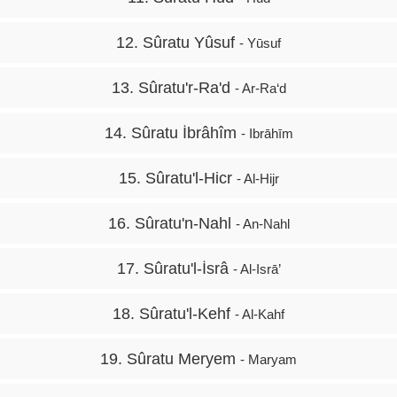
12. Sûratu Yûsuf
- Yūsuf
13. Sûratu'r-Ra'd
- Ar-Ra‘d
14. Sûratu İbrâhîm
- Ibrāhīm
15. Sûratu'l-Hicr
- Al-Hijr
16. Sûratu'n-Nahl
- An-Nahl
17. Sûratu'l-İsrâ
- Al-Isrā’
18. Sûratu'l-Kehf
- Al-Kahf
19. Sûratu Meryem
- Maryam