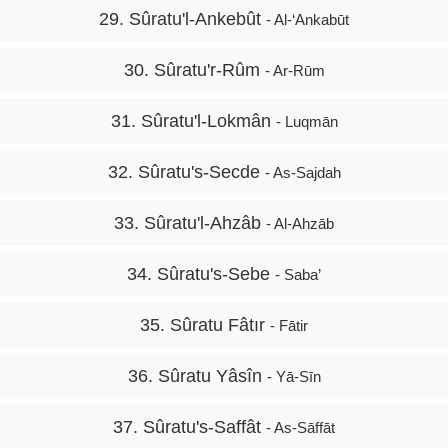
29. Sûratu'l-Ankebût
- Al-‘Ankabūt
30. Sûratu'r-Rûm
- Ar-Rūm
31. Sûratu'l-Lokmân
- Luqmān
32. Sûratu's-Secde
- As-Sajdah
33. Sûratu'l-Ahzâb
- Al-Ahzāb
34. Sûratu's-Sebe
- Saba’
35. Sûratu Fâtır
- Fātir
36. Sûratu Yâsîn
- Yā-Sīn
37. Sûratu's-Saffât
- As-Sāffāt