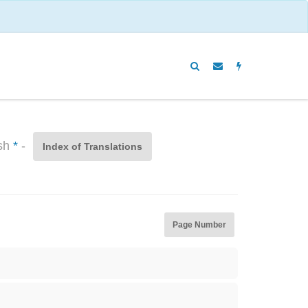
ish
*
-
Index of Translations
Page Number