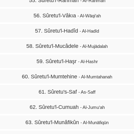
55. Sûretu'r-Rahmân
- Ar-Rahmān
56. Sûretu'l-Vâkıa
- Al-Wāqi‘ah
57. Sûretu'l-Hadîd
- Al-Hadīd
58. Sûretu'l-Mucâdele
- Al-Mujādalah
59. Sûretu'l-Haşr
- Al-Hashr
60. Sûretu'l-Mumtehine
- Al-Mumtahanah
61. Sûretu's-Saf
- As-Saff
62. Sûretu'l-Cumuah
- Al-Jumu‘ah
63. Sûretu'l-Munâfikûn
- Al-Munāfiqūn