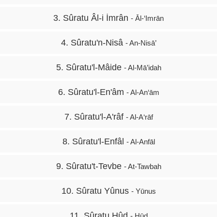
3. Sûratu Âl-i İmrân
- Āl-‘Imrān
4. Sûratu'n-Nisâ
- An-Nisā’
5. Sûratu'l-Mâide
- Al-Mā’idah
6. Sûratu'l-En'âm
- Al-An‘ām
7. Sûratu'l-A'râf
- Al-A‘rāf
8. Sûratu'l-Enfâl
- Al-Anfāl
9. Sûratu't-Tevbe
- At-Tawbah
10. Sûratu Yûnus
- Yūnus
11. Sûratu Hûd
- Hūd