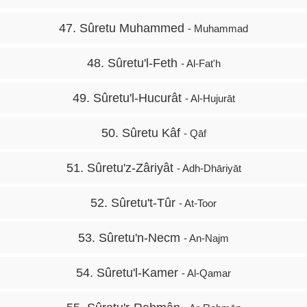
47. Sûretu Muhammed
- Muhammad
48. Sûretu'l-Feth
- Al-Fat'h
49. Sûretu'l-Hucurât
- Al-Hujurāt
50. Sûretu Kâf
- Qāf
51. Sûretu'z-Zâriyât
- Adh-Dhāriyāt
52. Sûretu't-Tûr
- At-Toor
53. Sûretu'n-Necm
- An-Najm
54. Sûretu'l-Kamer
- Al-Qamar