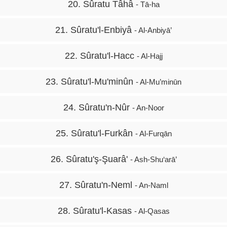
20. Sûratu Tâhâ
- Tā-ha
21. Sûratu'l-Enbiyâ
- Al-Anbiyā’
22. Sûratu'l-Hacc
- Al-Hajj
23. Sûratu'l-Mu'minûn
- Al-Mu’minūn
24. Sûratu'n-Nûr
- An-Noor
25. Sûratu'l-Furkân
- Al-Furqān
26. Sûratu'ş-Şuarâ'
- Ash-Shu‘arā’
27. Sûratu'n-Neml
- An-Naml
28. Sûratu'l-Kasas
- Al-Qasas