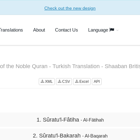
Check out the new design
Translations
About
Contact Us
Language
of the Noble Quran - Turkish Translation - Shaaban Brit
XML
CSV
Excel
API
1. Sûratu'l-Fâtiha
- Al-Fātihah
2. Sûratu'l-Bakarah
- Al-Baqarah