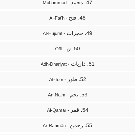
47. محمد
- Muhammad
48. فتح
- Al-Fat'h
49. حجرات
- Al-Hujurāt
50. ق
- Qāf
51. ذاریات
- Adh-Dhāriyāt
52. طور
- At-Toor
53. نجم
- An-Najm
54. قمر
- Al-Qamar
55. رحمن
- Ar-Rahmān