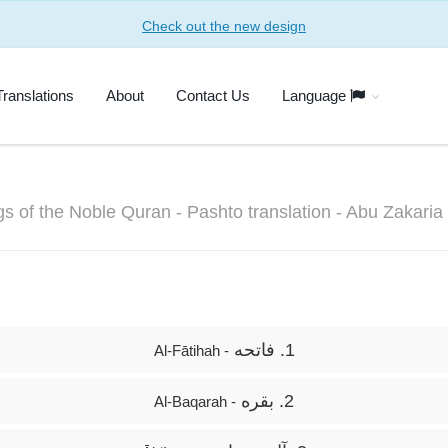
Check out the new design
Translations
About
Contact Us
Language
gs of the Noble Quran - Pashto translation - Abu Zakaria
1. فاتحه
- Al-Fātihah
2. بقره
- Al-Baqarah