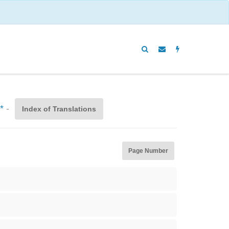
*
-
Index of Translations
Page Number