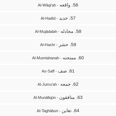
56. واقعه
- Al-Wāqi‘ah
57. حدید
- Al-Hadīd
58. مجادله
- Al-Mujādalah
59. حشر
- Al-Hashr
60. ممتحنه
- Al-Mumtahanah
61. صف
- As-Saff
62. جمعه
- Al-Jumu‘ah
63. منافقون
- Al-Munāfiqūn
64. تغابن
- At-Taghābun