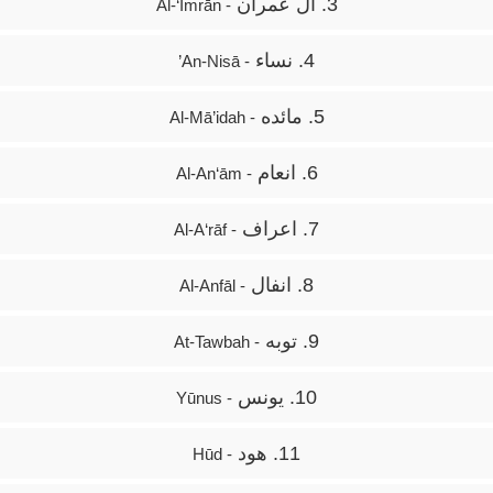
3. آل عمران
- Āl-‘Imrān
4. نساء
- An-Nisā’
5. مائده
- Al-Mā’idah
6. انعام
- Al-An‘ām
7. اعراف
- Al-A‘rāf
8. انفال
- Al-Anfāl
9. توبه
- At-Tawbah
10. یونس
- Yūnus
11. هود
- Hūd