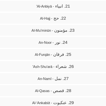
21. انبیاء
- Al-Anbiyā’
22. حج
- Al-Hajj
23. مؤمنون
- Al-Mu’minūn
24. نور
- An-Noor
25. فرقان
- Al-Furqān
26. شعراء
- Ash-Shu‘arā’
27. نمل
- An-Naml
28. قصص
- Al-Qasas
29. عنکبوت
- Al-‘Ankabūt