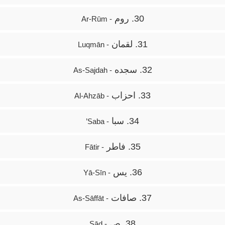
30. روم
- Ar-Rūm
31. لقمان
- Luqmān
32. سجده
- As-Sajdah
33. احزاب
- Al-Ahzāb
34. سبا
- Saba’
35. فاطر
- Fātir
36. یس
- Yā-Sīn
37. صافات
- As-Sāffāt
38. ص
- Sād