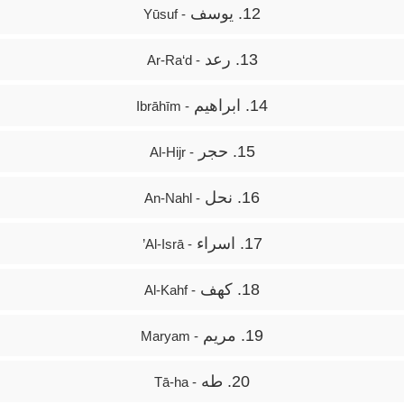
12. یوسف
- Yūsuf
13. رعد
- Ar-Ra‘d
14. ابراهیم
- Ibrāhīm
15. حجر
- Al-Hijr
16. نحل
- An-Nahl
17. اسراء
- Al-Isrā’
18. کهف
- Al-Kahf
19. مریم
- Maryam
20. طه
- Tā-ha