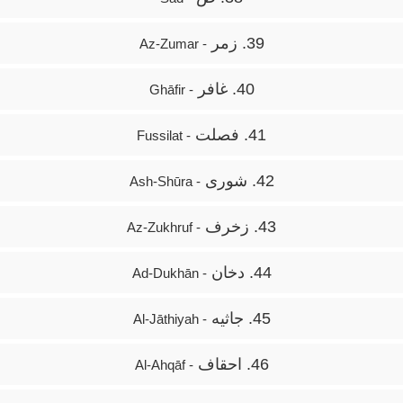
39. زمر
- Az-Zumar
40. غافر
- Ghāfir
41. فصلت
- Fussilat
42. شوری
- Ash-Shūra
43. زخرف
- Az-Zukhruf
44. دخان
- Ad-Dukhān
45. جاثیه
- Al-Jāthiyah
46. احقاف
- Al-Ahqāf