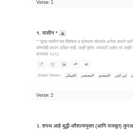
Verse: 1
१. यासीन *
* ‘सूरह यासीन’च्या विशेषता व श्रेष्ठता संदर्भात अनेक कथने प्
कोणतेही कथन उचित नाही. काही पूर्णतः बनावटी आहेत तर काही प
क्रमांक १६९)
ي
ابن كثير
السعدي
المختصر
المُيسَّر
Arabic Tafsirs:
Verse: 2
२. शपथ आहे बुद्धी-कौशल्ययुक्त (आणि मजबूत) कुर