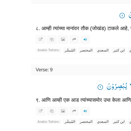
ْنَ
८. आम्ही त्यांच्या मानांवर तौक (जोखंड) टाकले आहे, जे
ي
ابن كثير
السعدي
المختصر
المُيسَّر
Arabic Tafsirs:
Verse: 9
९. आणि आम्ही एक आड त्यांच्यासमोर उभा केला आणि एक आ
ي
ابن كثير
السعدي
المختصر
المُيسَّر
Arabic Tafsirs: