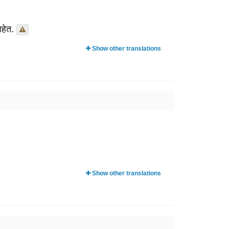
आहेत.
Show other translations
Show other translations