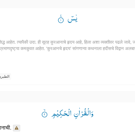
یٰسٓ ۟ۚ
रसिद्ध आहेत. त्यापैकी उदा. ही सूरह कुरआनाचे हृदय आहे, हिला अशा व्यक्तीवर पढले जावे
्रमाणदृष्ट्या कमकुवत आहेत. ‘कुरआनचे हृदय’ सांगणाऱ्या कथनाला हदीसचे विद्वान अलबान
الطبر
وَالْقُرْاٰنِ الْحَكِیْمِ ۟ۙ
आनाची.