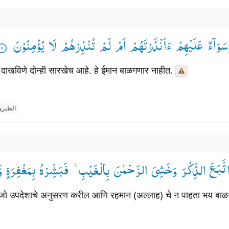
وَسَوَآءٌ عَلَیْهِمْ ءَاَنْذَرْتَهُمْ اَمْ لَمْ تُنْذِرْهُمْ لَا یُؤْمِنُوْنَ 
 न दाखविणे दोन्ही सारखेच आहे. हे ईमान बाळगणार नाहीत.
الطبر
نِ اتَّبَعَ الذِّكْرَ وَخَشِیَ الرَّحْمٰنَ بِالْغَیْبِ ۚ— فَبَشِّرْهُ بِمَغْفِرَةٍ
 उपदेशाचे अनुसरण करील आणि रहमान (अल्लाह) चे न पाहता भय बाळगेल, 