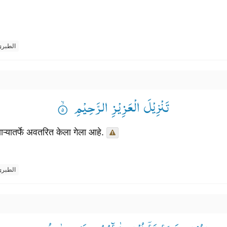
الطبر
تَنْزِیْلَ الْعَزِیْزِ الرَّحِیْمِ ۟ۙ
्यातर्फे अवतरित केला गेला आहे.
الطبر