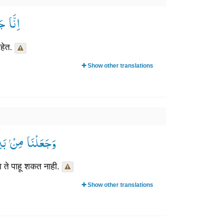
اِنَّ ۟
आहेत.
Show other translations
وَجَعَلْنَا مِنْ بَیْنِ اَیْدِیْهِمْ سَدًّا وَّمِنْ خَلْفِهِمْ سَدًّا فَاَغْشَیْنٰهُمْ فَهُمْ لَا یُبْصِرُوْنَ ۟
ा ते पाहू शकत नाही.
Show other translations