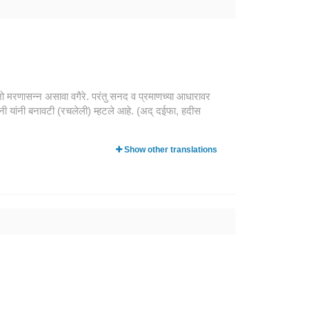
, जो मरणासन्न असावा वगैरे. परंतु सनद व प्रमाणच्या आधारावर
ी यांनी बनावटी (रचलेली) म्हटले आहे. (अद्‌ दईफा, हदीस
Show other translations