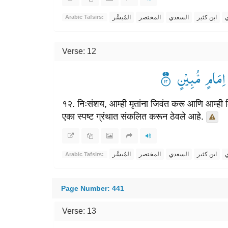
ي
ابن كثير
السعدي
المختصر
المُيسَّر
Arabic Tafsirs:
Verse: 12
یْۤ اِمَامٍ مُّبِیْنٍ
१२. निःसंशय, आम्ही मृतांना जिवंत करू आणि आम्ही लि
एका स्पष्ट ग्रंथात संकलित करून ठेवले आहे.
ي
ابن كثير
السعدي
المختصر
المُيسَّر
Arabic Tafsirs:
Page Number: 441
Verse: 13