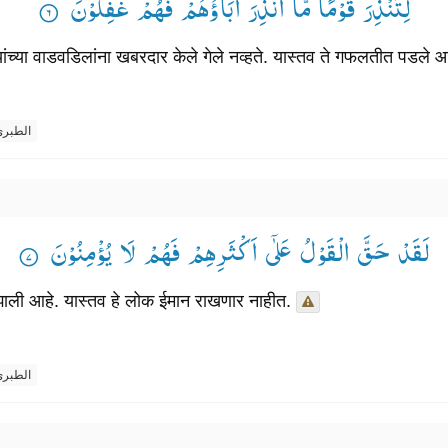
لِتُنْذِرَ قَوْمًا مَّاۤ اُنْذِرَ اٰبَآؤُهُمْ فَهُمْ غٰفِلُوْنَ ۟
यांच्या वाडवडिलांना खबरदार केले गेले नव्हते. यास्तव ते गफलतीत पडले 
الطبر
لَقَدْ حَقَّ الْقَوْلُ عَلٰۤی اَكْثَرِهِمْ فَهُمْ لَا یُؤْمِنُوْنَ ۟
त झाली आहे. यास्तव हे लोक ईमान राखणार नाहीत.
الطبر