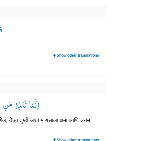
۟
Show other translations
اِنَّمَا تُنْذِرُ مَ ۟
तेव्हा तुम्ही अशा माणसाला क्षमा आणि उत्तम
Show other translations