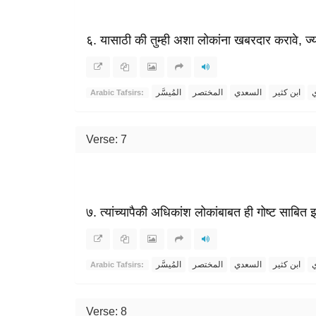
६. यासाठी की तुम्ही अशा लोकांना खबरदार करावे, ज्
ي
ابن كثير
السعدي
المختصر
المُيسَّر
Arabic Tafsirs:
Verse: 7
७. त्यांच्यापैकी अधिकांश लोकांबाबत ही गोष्ट साबि
ي
ابن كثير
السعدي
المختصر
المُيسَّر
Arabic Tafsirs:
Verse: 8