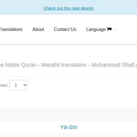
Check out the new design
Translations
About
Contact Us
Language
the Noble Quran - Marathi translation - Muhammad Shafi
erse:
Yā-Sīn