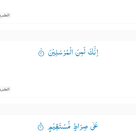
الطبر
اِنَّكَ لَمِنَ الْمُرْسَلِیْنَ ۟ۙ
الطبر
عَلٰی صِرَاطٍ مُّسْتَقِیْمٍ ۟ؕ