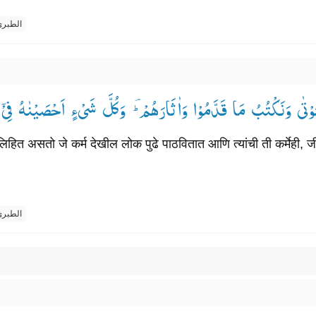
الطبر
لْمَوْتٰی وَنَكْتُبُ مَا قَدَّمُوْا وَاٰثَارَهُمْ ؔؕ— وَكُلَّ شَیْءٍ اَحْصَیْنٰهُ فِ
हित असतो जे कर्म देखील लोक पुढे पाठवितात आणि त्यांची ती कर्मेही, जी
الطبر