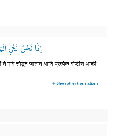
اِنَّا نَحْنُ نُحْیِ ا ۟۠
 ते मागे सोडून जातात आणि प्रत्येक गोष्टीस आम्ही
Show other translations