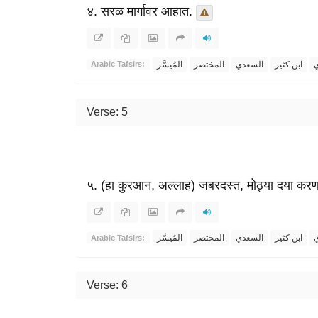
४. सरळ मार्गावर आहात.
ي
ابن كثير
السعدي
المختصر
المُيسَّر
Arabic Tafsirs:
Verse: 5
५. (हा कुरआन, अल्लाह) जबरदस्त, मोठ्या दया करणाऱ
ي
ابن كثير
السعدي
المختصر
المُيسَّر
Arabic Tafsirs:
Verse: 6