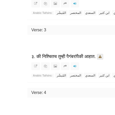
ي
ابن كثير
السعدي
المختصر
المُيسَّر
Arabic Tafsirs:
Verse: 3
३. की निश्चितच तुम्ही पैगंबरांपैकी आहात.
ي
ابن كثير
السعدي
المختصر
المُيسَّر
Arabic Tafsirs:
Verse: 4