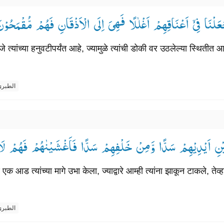
ا جَعَلْنَا فِیْۤ اَعْنَاقِهِمْ اَغْلٰلًا فَهِیَ اِلَی الْاَذْقَانِ فَهُمْ مُّقْمَحُو
 त्यांच्या हनुवटीपर्यंत आहे, ज्यामुळे त्यांची डोकी वर उठलेल्या स्थितीत 
الطبر
ड त्यांच्या मागे उभा केला, ज्याद्वारे आम्ही त्यांना झाकून टाकले, तेव्ह
الطبر