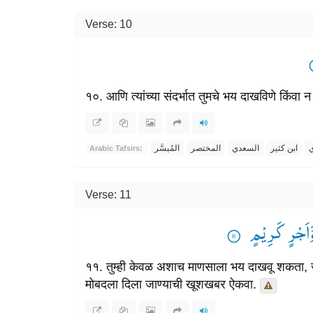
Verse: 10
१०. आणि त्यांच्या संदर्भात तुमचे भय दाखविणे किंवा
ي
ابن كثير
السعدي
المختصر
المُيسَّر
Arabic Tafsirs:
Verse: 11
 وَّاَجْرٍ كَرِیْمٍ
११. तुम्ही केवळ अशाच माणसाला भय दाखवू शकता, जो
मोबदला दिला जाण्याची खूशखबर ऐकवा.