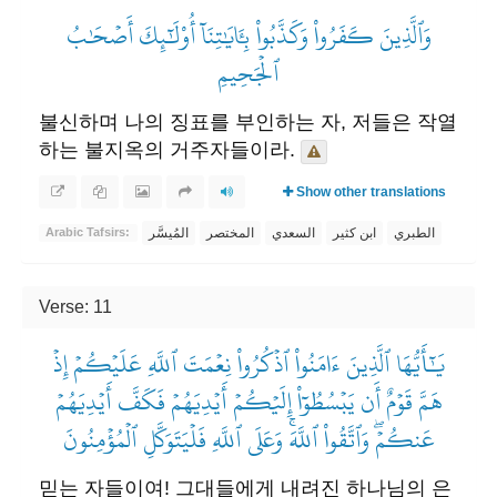
وَٱلَّذِينَ كَفَرُواْ وَكَذَّبُواْ بِـَٔايَٰتِنَآ أُوْلَٰٓئِكَ أَصۡحَٰبُ
ٱلۡجَحِيمِ
불신하며 나의 징표를 부인하는 자, 저들은 작열
하는 불지옥의 거주자들이라.
Show other translations
الطبري
ابن كثير
السعدي
المختصر
المُيسَّر
Arabic Tafsirs:
Verse: 11
يَٰٓأَيُّهَا ٱلَّذِينَ ءَامَنُواْ ٱذۡكُرُواْ نِعۡمَتَ ٱللَّهِ عَلَيۡكُمۡ إِذۡ
هَمَّ قَوۡمٌ أَن يَبۡسُطُوٓاْ إِلَيۡكُمۡ أَيۡدِيَهُمۡ فَكَفَّ أَيۡدِيَهُمۡ
عَنكُمۡۖ وَٱتَّقُواْ ٱللَّهَۚ وَعَلَى ٱللَّهِ فَلۡيَتَوَكَّلِ ٱلۡمُؤۡمِنُونَ
믿는 자들이여! 그대들에게 내려진 하나님의 은