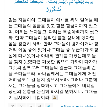
يُرِيدُ لِيُطَهِّرَكُمۡ وَلِيُتِمَّ نِعۡمَتَهُۥ عَلَيۡكُمۡ لَعَلَّكُمۡ
تَشۡكُرُونَ
믿는 자들이여! 그대들이 예배를 위해 일어날 때
는 그대들의 얼굴을 씻고 팔은 팔꿈치까지 씻으
며, 머리는 쓰다듬고, 다리는 복숭아뼈까지 씻으
라. 만약 그대들이 성적인 불결 상태에 있다면
몸을 청결히 하라. 만약 그대들이 병자이거나 장
거리 이동 중에 있거나 그대들 중 누군가가 화장
실에 다녀왔거나 아내와 관계를 가졌는데도 물
을 찾지 못했다면 깨끗한 흙으로 가까이 다가가
그것의 일부로써 그대들의 얼굴과 그대들의 손
을 쓰다듬으라. 하나님께서는 그대들에게 어떤
어려움도 두길 원치 않으시노라. 그러나 그분께
서는 그대들을 정화하시고 그대들에게 내려질
당신의 은총을 완전히 하시길 원하시니, 그대들
이 감사하기 위함이라.
Show other translations