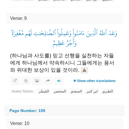
Verse: 9
وَعَدَ ٱللَّهُ ٱلَّذِينَ ءَامَنُواْ وَعَمِلُواْ ٱلصَّٰلِحَٰتِ لَهُم مَّغۡفِرَةٞ
وَأَجۡرٌ عَظِيمٞ
(하나님과 사도를) 믿고 선행을 실천하는 자들
에게 하나님께서 약속하시니 그들에게는 용서
와 위대한 보상이 있을 것이라.
Show other translations
الطبري
ابن كثير
السعدي
المختصر
المُيسَّر
Arabic Tafsirs:
Page Number: 109
Verse: 10