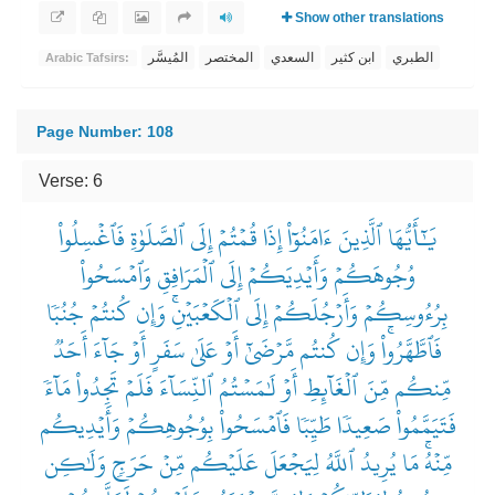
Show other translations
الطبري
ابن كثير
السعدي
المختصر
المُيسَّر
Arabic Tafsirs:
Page Number: 108
Verse: 6
يَٰٓأَيُّهَا ٱلَّذِينَ ءَامَنُوٓاْ إِذَا قُمۡتُمۡ إِلَى ٱلصَّلَوٰةِ فَٱغۡسِلُواْ
وُجُوهَكُمۡ وَأَيۡدِيَكُمۡ إِلَى ٱلۡمَرَافِقِ وَٱمۡسَحُواْ
بِرُءُوسِكُمۡ وَأَرۡجُلَكُمۡ إِلَى ٱلۡكَعۡبَيۡنِۚ وَإِن كُنتُمۡ جُنُبٗا
فَٱطَّهَّرُواْۚ وَإِن كُنتُم مَّرۡضَىٰٓ أَوۡ عَلَىٰ سَفَرٍ أَوۡ جَآءَ أَحَدٞ
مِّنكُم مِّنَ ٱلۡغَآئِطِ أَوۡ لَٰمَسۡتُمُ ٱلنِّسَآءَ فَلَمۡ تَجِدُواْ مَآءٗ
فَتَيَمَّمُواْ صَعِيدٗا طَيِّبٗا فَٱمۡسَحُواْ بِوُجُوهِكُمۡ وَأَيۡدِيكُم
مِّنۡهُۚ مَا يُرِيدُ ٱللَّهُ لِيَجۡعَلَ عَلَيۡكُم مِّنۡ حَرَجٖ وَلَٰكِن