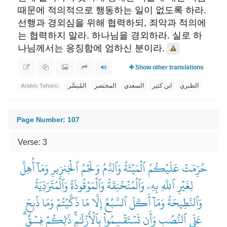
때문에 적의적으로 행동하는 일이 없도록 하라.
선행과 경외심을 위해 협력하되, 죄악과 적의에
는 협력하지 말라. 하나님을 경외하라. 실로 하
나님께서는 응징함에 엄하신 분이라.
Show other translations
الطبري
ابن كثير
السعدي
المختصر
المُيسَّر
Arabic Tafsirs:
Page Number: 107
Verse: 3
حُرِّمَتۡ عَلَيۡكُمُ ٱلۡمَيۡتَةُ وَٱلدَّمُ وَلَحۡمُ ٱلۡخِنزِيرِ وَمَآ أُهِلَّ
لِغَيۡرِ ٱللَّهِ بِهِۦ وَٱلۡمُنۡخَنِقَةُ وَٱلۡمَوۡقُوذَةُ وَٱلۡمُتَرَدِّيَةُ
وَٱلنَّطِيحَةُ وَمَآ أَكَلَ ٱلسَّبُعُ إِلَّا مَا ذَكَّيۡتُمۡ وَمَا ذُبِحَ
عَلَى ٱلنُّصُبِ وَأَن تَسۡتَقۡسِمُواْ بِٱلۡأَزۡلَٰمِۚ ذَٰلِكُمۡ فِسۡقٌۗ