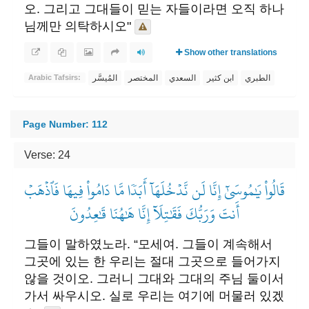
오. 그리고 그대들이 믿는 자들이라면 오직 하나
님께만 의탁하시오"
Show other translations
الطبري
ابن كثير
السعدي
المختصر
المُيسَّر
Arabic Tafsirs:
Page Number: 112
Verse: 24
قَالُواْ يَٰمُوسَىٰٓ إِنَّا لَن نَّدۡخُلَهَآ أَبَدٗا مَّا دَامُواْ فِيهَا فَٱذۡهَبۡ
أَنتَ وَرَبُّكَ فَقَٰتِلَآ إِنَّا هَٰهُنَا قَٰعِدُونَ
그들이 말하였노라. “모세여. 그들이 계속해서
그곳에 있는 한 우리는 절대 그곳으로 들어가지
않을 것이오. 그러니 그대와 그대의 주님 둘이서
가서 싸우시오. 실로 우리는 여기에 머물러 있겠