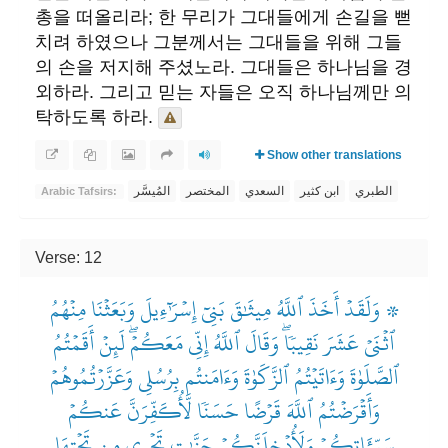
총을 떠올리라; 한 무리가 그대들에게 손길을 뻗
치려 하였으나 그분께서는 그대들을 위해 그들
의 손을 저지해 주셨노라. 그대들은 하나님을 경
외하라. 그리고 믿는 자들은 오직 하나님께만 의
탁하도록 하라.
Show other translations
الطبري
ابن كثير
السعدي
المختصر
المُيسَّر
Arabic Tafsirs:
Verse: 12
۞ وَلَقَدۡ أَخَذَ ٱللَّهُ مِيثَٰقَ بَنِيٓ إِسۡرَٰٓءِيلَ وَبَعَثۡنَا مِنۡهُمُ
ٱثۡنَيۡ عَشَرَ نَقِيبٗاۖ وَقَالَ ٱللَّهُ إِنِّي مَعَكُمۡۖ لَئِنۡ أَقَمۡتُمُ
ٱلصَّلَوٰةَ وَءَاتَيۡتُمُ ٱلزَّكَوٰةَ وَءَامَنتُم بِرُسُلِي وَعَزَّرۡتُمُوهُمۡ
وَأَقۡرَضۡتُمُ ٱللَّهَ قَرۡضًا حَسَنٗا لَّأُكَفِّرَنَّ عَنكُمۡ
سَيِّـَٔاتِكُمۡ وَلَأُدۡخِلَنَّكُمۡ جَنَّٰتٖ تَجۡرِي مِن تَحۡتِهَا