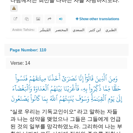
나님께서는 최선을 다하는 자를 사랑하시노라.
Show other translations
الطبري
ابن كثير
السعدي
المختصر
المُيسَّر
Arabic Tafsirs:
Page Number: 110
Verse: 14
وَمِنَ ٱلَّذِينَ قَالُوٓاْ إِنَّا نَصَٰرَىٰٓ أَخَذۡنَا مِيثَٰقَهُمۡ فَنَسُواْ
حَظّٗا مِّمَّا ذُكِّرُواْ بِهِۦ فَأَغۡرَيۡنَا بَيۡنَهُمُ ٱلۡعَدَاوَةَ وَٱلۡبَغۡضَآءَ
إِلَىٰ يَوۡمِ ٱلۡقِيَٰمَةِۚ وَسَوۡفَ يُنَبِّئُهُمُ ٱللَّهُ بِمَا كَانُواْ يَصۡنَعُونَ
"실로 우리는 기독교인이오" 라고 말하는 자들
과 나는 성약을 맺었으나 그들은 그들에게 언급
된 것의 일부를 망각하였노라. 그리하여 나는 부