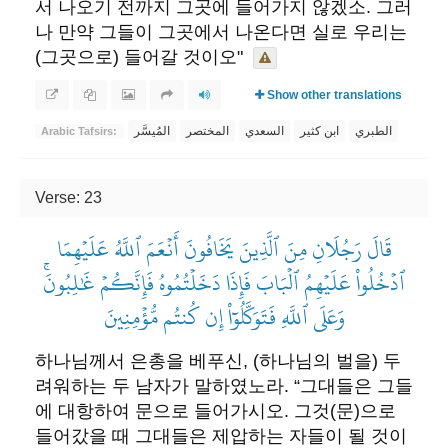
서 나오기 전까지 그곳에 들어가지 않겠소. 그러
나 만약 그들이 그곳에서 나온다면 실로 우리는
(그곳으로) 들어갈 것이오" ​
Show other translations
الطبري
ابن كثير
السعدي
المختصر
المُيسَّر
Arabic Tafsirs:
Verse: 23
قَالَ رَجُلَانِ مِنَ ٱلَّذِينَ يَخَافُونَ أَنۡعَمَ ٱللَّهُ عَلَيۡهِمَا
ٱدۡخُلُواْ عَلَيۡهِمُ ٱلۡبَابَ فَإِذَا دَخَلۡتُمُوهُ فَإِنَّكُمۡ غَٰلِبُونَۚ
وَعَلَى ٱللَّهِ فَتَوَكَّلُوٓاْ إِن كُنتُم مُّؤۡمِنِينَ
하나님께서 은총을 베푸신, (하나님의 벌을) 두
려워하는 두 남자가 말하였노라. “그대들은 그들
에 대항하여 문으로 들어가시오. 그것(문)으로
들어갔을 때 그대들은 제압하는 자들이 될 것이