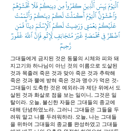
ٱلۡيَوۡمَ يَئِسَ ٱلَّذِينَ كَفَرُواْ مِن دِينِكُمۡ فَلَا تَخۡشَوۡهُمۡ
وَٱخۡشَوۡنِۚ ٱلۡيَوۡمَ أَكۡمَلۡتُ لَكُمۡ دِينَكُمۡ وَأَتۡمَمۡتُ
عَلَيۡكُمۡ نِعۡمَتِي وَرَضِيتُ لَكُمُ ٱلۡإِسۡلَٰمَ دِينٗاۚ فَمَنِ
ٱضۡطُرَّ فِي مَخۡمَصَةٍ غَيۡرَ مُتَجَانِفٖ لِّإِثۡمٖ فَإِنَّ ٱللَّهَ غَفُورٞ
رَّحِيمٞ
그대들에게 금지된 것은 동물의 시체와 피와 돼
지고기와 하나님이 아닌 것의 이름으로 도살된
것과 목졸려 죽은 것과 맞아 죽은 것과 추락해
죽은 것과 뿔에 받혀 죽은 것과 맹수가 먹은 것-
그대들이 도축한 것은 예외라-과 제단 위에서 도
살된 것과 화살로 점을 보는 일이니, 그것은 일
탈이라. 오늘, 불신한 자들은 그대들의 종교에
대해 단념하였노라. 그러니 그대들은 그들을 두
려워 말고 나를 두려워하라. 오늘, 나는 그대들
을 위하여 그대들의 종교를 완성하였고 그대들