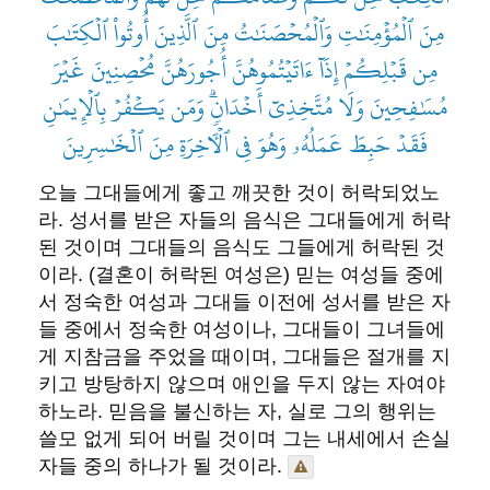
مِنَ ٱلۡمُؤۡمِنَٰتِ وَٱلۡمُحۡصَنَٰتُ مِنَ ٱلَّذِينَ أُوتُواْ ٱلۡكِتَٰبَ
مِن قَبۡلِكُمۡ إِذَآ ءَاتَيۡتُمُوهُنَّ أُجُورَهُنَّ مُحۡصِنِينَ غَيۡرَ
مُسَٰفِحِينَ وَلَا مُتَّخِذِيٓ أَخۡدَانٖۗ وَمَن يَكۡفُرۡ بِٱلۡإِيمَٰنِ
فَقَدۡ حَبِطَ عَمَلُهُۥ وَهُوَ فِي ٱلۡأٓخِرَةِ مِنَ ٱلۡخَٰسِرِينَ
​오늘 그대들에게 좋고 깨끗한 것이 허락되었노
라. 성서를 받은 자들의 음식은 그대들에게 허락
된 것이며 그대들의 음식도 그들에게 허락된 것
이라. (결혼이 허락된 여성은) 믿는 여성들 중에
서 정숙한 여성과 그대들 이전에 성서를 받은 자
들 중에서 정숙한 여성이나, 그대들이 그녀들에
게 지참금을 주었을 때이며, 그대들은 절개를 지
키고 방탕하지 않으며 애인을 두지 않는 자여야
하노라. 믿음을 불신하는 자, 실로 그의 행위는
쓸모 없게 되어 버릴 것이며 그는 내세에서 손실
자들 중의 하나가 될 것이라.