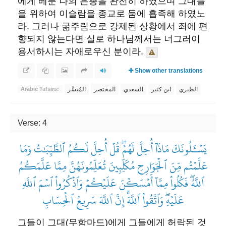
에게 베푼 나의 은총을 완전히 하였으며 그대들
을 위하여 이슬람을 종교로 둠에 흡족해 하였노
라. 그러나 굶주림으로 강제된 상황에서 죄에 편
향되지 않는다면 실로 하나님께서는 너그러이
용서하시는 자애로우신 분이라.
Show other translations
الطبري
ابن كثير
السعدي
المختصر
المُيسَّر
Arabic Tafsirs:
Verse: 4
يَسۡـَٔلُونَكَ مَاذَآ أُحِلَّ لَهُمۡۖ قُلۡ أُحِلَّ لَكُمُ ٱلطَّيِّبَٰتُ وَمَا
عَلَّمۡتُم مِّنَ ٱلۡجَوَارِحِ مُكَلِّبِينَ تُعَلِّمُونَهُنَّ مِمَّا عَلَّمَكُمُ
ٱللَّهُۖ فَكُلُواْ مِمَّآ أَمۡسَكۡنَ عَلَيۡكُمۡ وَٱذۡكُرُواْ ٱسۡمَ ٱللَّهِ
عَلَيۡهِۖ وَٱتَّقُواْ ٱللَّهَۚ إِنَّ ٱللَّهَ سَرِيعُ ٱلۡحِسَابِ
그들이 그대(무함마드)에게 그들에게 허락된 것