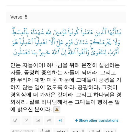
Verse: 8
يَٰٓأَيُّهَا ٱلَّذِينَ ءَامَنُواْ كُونُواْ قَوَّٰمِينَ لِلَّهِ شُهَدَآءَ بِٱلۡقِسۡطِۖ
وَلَا يَجۡرِمَنَّكُمۡ شَنَـَٔانُ قَوۡمٍ عَلَىٰٓ أَلَّا تَعۡدِلُواْۚ ٱعۡدِلُواْ هُوَ
أَقۡرَبُ لِلتَّقۡوَىٰۖ وَٱتَّقُواْ ٱللَّهَۚ إِنَّ ٱللَّهَ خَبِيرُۢ بِمَا تَعۡمَلُونَ
​믿는 자들이여! 하나님을 위해 온전히 실천하는
자들, 공정히 증언하는 자들이 되어라. 그리고
한 무리에 대한 미움 때문에 그대들이 공평을 기
하지 않는 일이 없도록 하라. 공평하라, 그것이
경외심에 더 가까운 것이라. 그리고 하나님을 경
외하라. 실로 하나님께서는 그대들이 행하는 일
에 밝으신 분이라.
Show other translations
الطبري
ابن كثير
السعدي
المختصر
المُيسَّر
Arabic Tafsirs: