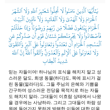
يَٰٓأَيُّهَا ٱلَّذِينَ ءَامَنُواْ لَا تُحِلُّواْ شَعَٰٓئِرَ ٱللَّهِ وَلَا ٱلشَّهۡرَ
ٱلۡحَرَامَ وَلَا ٱلۡهَدۡيَ وَلَا ٱلۡقَلَٰٓئِدَ وَلَآ ءَآمِّينَ ٱلۡبَيۡتَ
ٱلۡحَرَامَ يَبۡتَغُونَ فَضۡلٗا مِّن رَّبِّهِمۡ وَرِضۡوَٰنٗاۚ وَإِذَا حَلَلۡتُمۡ
فَٱصۡطَادُواْۚ وَلَا يَجۡرِمَنَّكُمۡ شَنَـَٔانُ قَوۡمٍ أَن صَدُّوكُمۡ عَنِ
ٱلۡمَسۡجِدِ ٱلۡحَرَامِ أَن تَعۡتَدُواْۘ وَتَعَاوَنُواْ عَلَى ٱلۡبِرِّ وَٱلتَّقۡوَىٰۖ
وَلَا تَعَاوَنُواْ عَلَى ٱلۡإِثۡمِ وَٱلۡعُدۡوَٰنِۚ وَٱتَّقُواْ ٱللَّهَۖ إِنَّ ٱللَّهَ
شَدِيدُ ٱلۡعِقَابِ
​믿는 자들이여! 하나님의 표식을 해치지 말고 성
스러운 달도, 희생 동물(하디)도, 목에 표시가 걸
린 동물(낄라다)도, 그들 주님의 은혜와 기쁨을
간구하며 성스러운 전당을 목적지로 하는 자들
도 해치지 말라. 그대들이 이흐람 상태에서 나왔
을 경우에는 사냥하라. 그리고 그대들이 하람 성
원에 들어가지 못하게 방해한 이들에 대한 미움