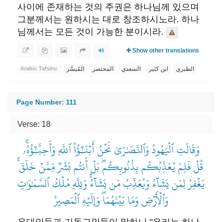
사이에 존재하는 것의 주권은 하나님께 있으며
그분께서는 원하시는 대로 창조하시노라. 하나
님께서는 모든 것이 가능한 분이시라.
Show other translations
الطبري
ابن كثير
السعدي
المختصر
المُيسَّر
Arabic Tafsirs:
Page Number: 111
Verse: 18
وَقَالَتِ ٱلۡيَهُودُ وَٱلنَّصَٰرَىٰ نَحۡنُ أَبۡنَٰٓؤُاْ ٱللَّهِ وَأَحِبَّٰٓؤُهُۥۚ
قُلۡ فَلِمَ يُعَذِّبُكُم بِذُنُوبِكُمۖ بَلۡ أَنتُم بَشَرٞ مِّمَّنۡ خَلَقَۚ
يَغۡفِرُ لِمَن يَشَآءُ وَيُعَذِّبُ مَن يَشَآءُۚ وَلِلَّهِ مُلۡكُ ٱلسَّمَٰوَٰتِ
وَٱلۡأَرۡضِ وَمَا بَيۡنَهُمَاۖ وَإِلَيۡهِ ٱلۡمَصِيرُ
유대인들과 기독교인들이 말하니 "우리는 하나