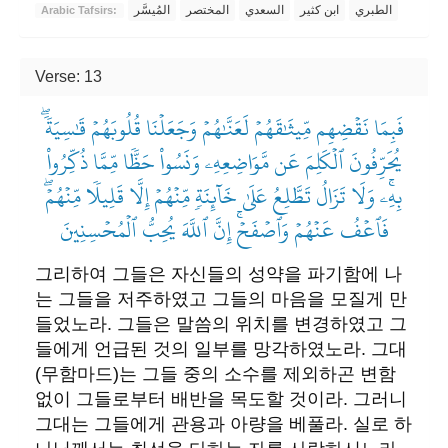
الطبري
ابن كثير
السعدي
المختصر
المُيسَّر
Arabic Tafsirs:
Verse: 13
فَبِمَا نَقۡضِهِم مِّيثَٰقَهُمۡ لَعَنَّٰهُمۡ وَجَعَلۡنَا قُلُوبَهُمۡ قَٰسِيَةٗۖ
يُحَرِّفُونَ ٱلۡكَلِمَ عَن مَّوَاضِعِهِۦ وَنَسُواْ حَظّٗا مِّمَّا ذُكِّرُواْ
بِهِۦۚ وَلَا تَزَالُ تَطَّلِعُ عَلَىٰ خَآئِنَةٖ مِّنۡهُمۡ إِلَّا قَلِيلٗا مِّنۡهُمۡۖ
فَٱعۡفُ عَنۡهُمۡ وَٱصۡفَحۡۚ إِنَّ ٱللَّهَ يُحِبُّ ٱلۡمُحۡسِنِينَ
그리하여 그들은 자신들의 성약을 파기함에 나
는 그들을 저주하였고 그들의 마음을 모질게 만
들었노라. 그들은 말씀의 위치를 변경하였고 그
들에게 언급된 것의 일부를 망각하였노라. 그대
(무함마드)는 그들 중의 소수를 제외하곤 변함
없이 그들로부터 배반을 목도할 것이라. 그러니
그대는 그들에게 관용과 아량을 베풀라. 실로 하