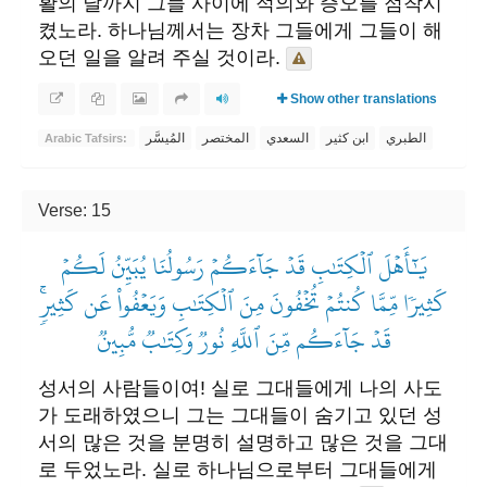
활의 날까지 그들 사이에 적의와 증오를 점착시
켰노라. 하나님께서는 장차 그들에게 그들이 해
오던 일을 알려 주실 것이라.
Show other translations
الطبري
ابن كثير
السعدي
المختصر
المُيسَّر
Arabic Tafsirs:
Verse: 15
يَٰٓأَهۡلَ ٱلۡكِتَٰبِ قَدۡ جَآءَكُمۡ رَسُولُنَا يُبَيِّنُ لَكُمۡ
كَثِيرٗا مِّمَّا كُنتُمۡ تُخۡفُونَ مِنَ ٱلۡكِتَٰبِ وَيَعۡفُواْ عَن كَثِيرٖۚ
قَدۡ جَآءَكُم مِّنَ ٱللَّهِ نُورٞ وَكِتَٰبٞ مُّبِينٞ
성서의 사람들이여! 실로 그대들에게 나의 사도
가 도래하였으니 그는 그대들이 숨기고 있던 성
서의 많은 것을 분명히 설명하고 많은 것을 그대
로 두었노라. 실로 하나님으로부터 그대들에게