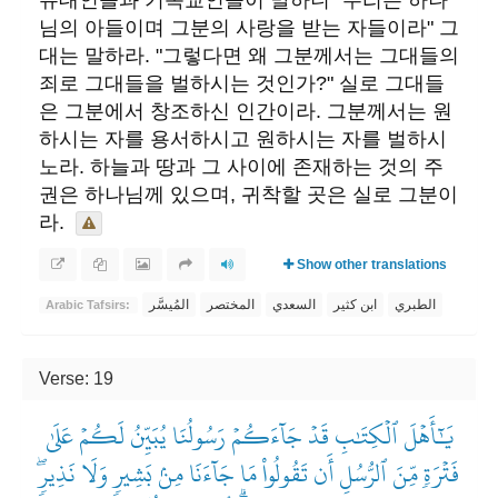
님의 아들이며 그분의 사랑을 받는 자들이라" 그
대는 말하라. "그렇다면 왜 그분께서는 그대들의
죄로 그대들을 벌하시는 것인가?" 실로 그대들
은 그분에서 창조하신 인간이라. 그분께서는 원
하시는 자를 용서하시고 원하시는 자를 벌하시
노라. 하늘과 땅과 그 사이에 존재하는 것의 주
권은 하나님께 있으며, 귀착할 곳은 실로 그분이
라. ​
Show other translations
الطبري
ابن كثير
السعدي
المختصر
المُيسَّر
Arabic Tafsirs:
Verse: 19
يَٰٓأَهۡلَ ٱلۡكِتَٰبِ قَدۡ جَآءَكُمۡ رَسُولُنَا يُبَيِّنُ لَكُمۡ عَلَىٰ
فَتۡرَةٖ مِّنَ ٱلرُّسُلِ أَن تَقُولُواْ مَا جَآءَنَا مِنۢ بَشِيرٖ وَلَا نَذِيرٖۖ