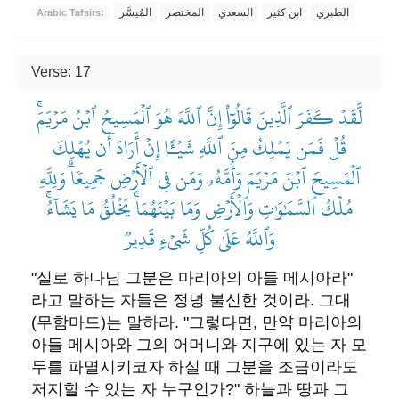
الطبري
ابن كثير
السعدي
المختصر
المُيسَّر
Arabic Tafsirs:
Verse: 17
لَّقَدۡ كَفَرَ ٱلَّذِينَ قَالُوٓاْ إِنَّ ٱللَّهَ هُوَ ٱلۡمَسِيحُ ٱبۡنُ مَرۡيَمَۚ
قُلۡ فَمَن يَمۡلِكُ مِنَ ٱللَّهِ شَيۡـًٔا إِنۡ أَرَادَ أَن يُهۡلِكَ
ٱلۡمَسِيحَ ٱبۡنَ مَرۡيَمَ وَأُمَّهُۥ وَمَن فِي ٱلۡأَرۡضِ جَمِيعٗاۗ وَلِلَّهِ
مُلۡكُ ٱلسَّمَٰوَٰتِ وَٱلۡأَرۡضِ وَمَا بَيۡنَهُمَاۚ يَخۡلُقُ مَا يَشَآءُۚ
وَٱللَّهُ عَلَىٰ كُلِّ شَيۡءٖ قَدِيرٞ
"실로 하나님 그분은 마리아의 아들 메시아라"
라고 말하는 자들은 정녕 불신한 것이라. 그대
(무함마드)는 말하라. "그렇다면, 만약 마리아의
아들 메시아와 그의 어머니와 지구에 있는 자 모
두를 파멸시키코자 하실 때 그분을 조금이라도
저지할 수 있는 자 누구인가?" 하늘과 땅과 그