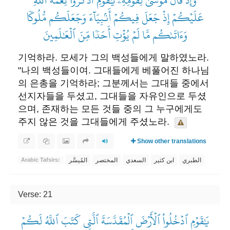
وَإِذۡ قَالَ مُوسَىٰ لِقَوۡمِهِۦ يَٰقَوۡمِ ٱذۡكُرُواْ نِعۡمَةَ ٱللَّهِ
عَلَيۡكُمۡ إِذۡ جَعَلَ فِيكُمۡ أَنۢبِيَآءَ وَجَعَلَكُم مُّلُوكٗا
وَءَاتَىٰكُم مَّا لَمۡ يُؤۡتِ أَحَدٗا مِّنَ ٱلۡعَٰلَمِينَ
기억하라. 모세가 그의 백성들에게 말하였노라.
"나의 백성들이여. 그대들에게 베풀어진 하나님
의 은총을 기억하라; 그분께서는 그대들 중에서
선지자들을 두셨고, 그대들을 자유인으로 두셨
으며, 존재하는 모든 것들 중의 그 누구에게도
주지 않은 것을 그대들에게 주셨노라. ​
Show other translations
الطبري
ابن كثير
السعدي
المختصر
المُيسَّر
Arabic Tafsirs:
Verse: 21
يَٰقَوۡمِ ٱدۡخُلُواْ ٱلۡأَرۡضَ ٱلۡمُقَدَّسَةَ ٱلَّتِي كَتَبَ ٱللَّهُ لَكُمۡ