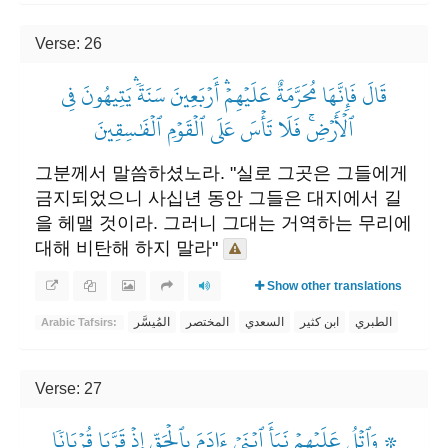
Verse: 26
قَالَ فَإِنَّهَا مُحَرَّمَةٌ عَلَيۡهِمۡۛ أَرۡبَعِينَ سَنَةٗۛ يَتِيهُونَ فِي
ٱلۡأَرۡضِۚ فَلَا تَأۡسَ عَلَى ٱلۡقَوۡمِ ٱلۡفَٰسِقِينَ
그분께서 말씀하셨노라. "실로 그곳은 그들에게
금지되었으니 사십년 동안 그들은 대지에서 길
을 헤맬 것이라. 그러니 그대는 거역하는 무리에
대해 비탄해 하지 말라"
Show other translations
الطبري
ابن كثير
السعدي
المختصر
المُيسَّر
Arabic Tafsirs:
Verse: 27
۞ وَٱتۡلُ عَلَيۡهِمۡ نَبَأَ ٱبۡنَيۡ ءَادَمَ بِٱلۡحَقِّ إِذۡ قَرَّبَا قُرۡبَانٗا