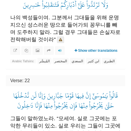
وَلَا تَرۡتَدُّواْ عَلَىٰٓ أَدۡبَارِكُمۡ فَتَنقَلِبُواْ خَٰسِرِينَ
나의 백성들이여. 그분께서 그대들을 위해 운명
지으신 성스러운 땅으로 들어가되 꽁무니를 빼
며 도주하지 말라. 그럴 경우 그대들은 손실자로
전락해버릴 것이라"
Show other translations
الطبري
ابن كثير
السعدي
المختصر
المُيسَّر
Arabic Tafsirs:
Verse: 22
قَالُواْ يَٰمُوسَىٰٓ إِنَّ فِيهَا قَوۡمٗا جَبَّارِينَ وَإِنَّا لَن نَّدۡخُلَهَا
حَتَّىٰ يَخۡرُجُواْ مِنۡهَا فَإِن يَخۡرُجُواْ مِنۡهَا فَإِنَّا دَٰخِلُونَ
그들이 말하였노라. “모세여. 실로 그곳에는 포
악한 무리들이 있소. 실로 우리는 그들이 그곳에