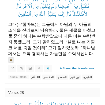
فَتُقُبِّلَ مِنۡ أَحَدِهِمَا وَلَمۡ يُتَقَبَّلۡ مِنَ ٱلۡأٓخَرِ قَالَ
لَأَقۡتُلَنَّكَۖ قَالَ إِنَّمَا يَتَقَبَّلُ ٱللَّهُ مِنَ ٱلۡمُتَّقِينَ
그대(무함마드)는 그들에게 아담의 두 아들의
소식을 진리로써 낭송하라. 둘은 제물을 바쳤고
둘 중의 하나는 수락받았으나 다른 이는 수락받
지 못했노라. 그가 말하였노라. “실로 나는 기필
코 너를 죽일 것이라" 그가 말하였노라. “하나님
께서는 오직 경외하는 자들만을 수락하십니다.
Show other translations
الطبري
ابن كثير
السعدي
المختصر
المُيسَّر
Arabic Tafsirs:
Verse: 28
لَئِنۢ بَسَطتَ إِلَيَّ يَدَكَ لِتَقۡتُلَنِي مَآ أَنَا۠ بِبَاسِطٖ يَدِيَ