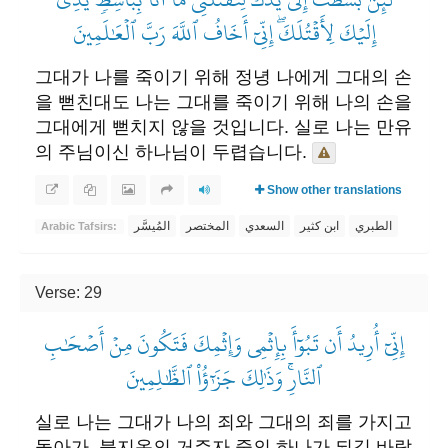
إِلَيۡكَ لِأَقۡتُلَكَۖ إِنِّيٓ أَخَافُ ٱللَّهَ رَبَّ ٱلۡعَٰلَمِينَ
그대가 나를 죽이기 위해 정녕 나에게 그대의 손
을 뻗친대도 나는 그대를 죽이기 위해 나의 손을
그대에게 뻗치지 않을 것입니다. 실로 나는 만유
의 주님이신 하나님이 두렵습니다.
Show other translations
الطبري
ابن كثير
السعدي
المختصر
المُيسَّر
Arabic Tafsirs:
Verse: 29
إِنِّيٓ أُرِيدُ أَن تَبُوٓأَ بِإِثۡمِي وَإِثۡمِكَ فَتَكُونَ مِنۡ أَصۡحَٰبِ
ٱلنَّارِۚ وَذَٰلِكَ جَزَٰٓؤُاْ ٱلظَّٰلِمِينَ
실로 나는 그대가 나의 죄와 그대의 죄를 가지고
돌아가, 불지옥의 거주자 중의 하나가 되길 바랍