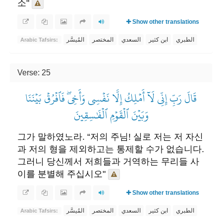
소"
Show other translations
الطبري
ابن كثير
السعدي
المختصر
المُيسَّر
Arabic Tafsirs:
Verse: 25
قَالَ رَبِّ إِنِّي لَآ أَمۡلِكُ إِلَّا نَفۡسِي وَأَخِيۖ فَٱفۡرُقۡ بَيۡنَنَا
وَبَيۡنَ ٱلۡقَوۡمِ ٱلۡفَٰسِقِينَ
그가 말하였노라. “저의 주님! 실로 저는 저 자신
과 저의 형을 제외하고는 통제할 수가 없습니다.
그러니 당신께서 저희들과 거역하는 무리들 사
이를 분별해 주십시오"
Show other translations
الطبري
ابن كثير
السعدي
المختصر
المُيسَّر
Arabic Tafsirs: