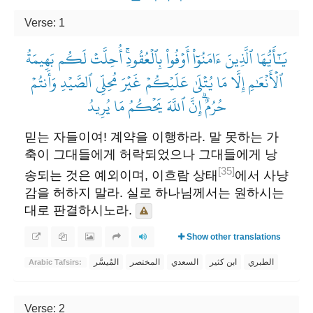
Verse: 1
يَٰٓأَيُّهَا ٱلَّذِينَ ءَامَنُوٓاْ أَوۡفُواْ بِٱلۡعُقُودِۚ أُحِلَّتۡ لَكُم بَهِيمَةُ
ٱلۡأَنۡعَٰمِ إِلَّا مَا يُتۡلَىٰ عَلَيۡكُمۡ غَيۡرَ مُحِلِّي ٱلصَّيۡدِ وَأَنتُمۡ
حُرُمٌۗ إِنَّ ٱللَّهَ يَحۡكُمُ مَا يُرِيدُ
믿는 자들이여! 계약을 이행하라. 말 못하는 가
축이 그대들에게 허락되었으나 그대들에게 낭
[35]
송되는 것은 예외이며, 이흐람 상태
에서 사냥
감을 허하지 말라. 실로 하나님께서는 원하시는
대로 판결하시노라.
Show other translations
الطبري
ابن كثير
السعدي
المختصر
المُيسَّر
Arabic Tafsirs:
Verse: 2