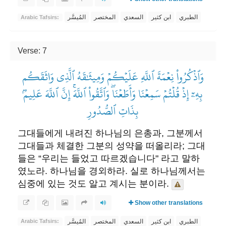
الطبري
ابن كثير
السعدي
المختصر
المُيسَّر
Arabic Tafsirs:
Verse: 7
وَٱذۡكُرُواْ نِعۡمَةَ ٱللَّهِ عَلَيۡكُمۡ وَمِيثَٰقَهُ ٱلَّذِي وَاثَقَكُم
بِهِۦٓ إِذۡ قُلۡتُمۡ سَمِعۡنَا وَأَطَعۡنَاۖ وَٱتَّقُواْ ٱللَّهَۚ إِنَّ ٱللَّهَ عَلِيمُۢ
بِذَاتِ ٱلصُّدُورِ
그대들에게 내려진 하나님의 은총과, 그분께서
그대들과 체결한 그분의 성약을 떠올리라; 그대
들은 “우리는 들었고 따르겠습니다" 라고 말하
였노라. 하나님을 경외하라. 실로 하나님께서는
심중에 있는 것도 알고 계시는 분이라.
Show other translations
الطبري
ابن كثير
السعدي
المختصر
المُيسَّر
Arabic Tafsirs: