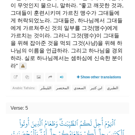
이 무엇인지 물으니, 말하라. "좋고 깨끗한 것과,
그대들이 훈련시키며 가르친 맹수가 그대들에
게 허락되었노라. 그대들은, 하나님께서 그대들
에게 가르쳐주신 것의 일부를 그것(맹수)에게
가르치는 것이라. 그러니 그것(맹수)이 그대들
을 위해 잡아준 것을 먹되 그것(사냥)을 위해 하
나님의 이름을 언급하라. 그리고 하나님을 경외
하라. 실로 하나님께서는 셈하심에 신속한 분이
라”
Show other translations
الطبري
ابن كثير
السعدي
المختصر
المُيسَّر
Arabic Tafsirs:
Verse: 5
ٱلۡيَوۡمَ أُحِلَّ لَكُمُ ٱلطَّيِّبَٰتُۖ وَطَعَامُ ٱلَّذِينَ أُوتُواْ
ٱلۡكِتَٰبَ حِلّٞ لَّكُمۡ وَطَعَامُكُمۡ حِلّٞ لَّهُمۡۖ وَٱلۡمُحۡصَنَٰتُ