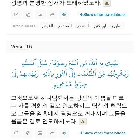
광명과 분명한 성서가 도래하였노라.
Show other translations
الطبري
ابن كثير
السعدي
المختصر
المُيسَّر
Arabic Tafsirs:
Verse: 16
يَهۡدِي بِهِ ٱللَّهُ مَنِ ٱتَّبَعَ رِضۡوَٰنَهُۥ سُبُلَ ٱلسَّلَٰمِ
وَيُخۡرِجُهُم مِّنَ ٱلظُّلُمَٰتِ إِلَى ٱلنُّورِ بِإِذۡنِهِۦ وَيَهۡدِيهِمۡ إِلَىٰ
صِرَٰطٖ مُّسۡتَقِيمٖ
그것으로써 하나님께서는 당신의 기쁨을 따르
는 자를 평화의 길로 인도하시고 당신의 허락으
로 그들을 암흑에서 광명으로 꺼내시며 그들을
올곧은 길로 인도하시노라.
Show other translations