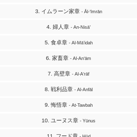
3. イムラーン家章
- Āl-‘Imrān
4. 婦人章
- An-Nisā’
5. 食卓章
- Al-Mā’idah
6. 家畜章
- Al-An‘ām
7. 高壁章
- Al-A‘rāf
8. 戦利品章
- Al-Anfāl
9. 悔悟章
- At-Tawbah
10. ユーヌス章
- Yūnus
11. フード章
- Hūd