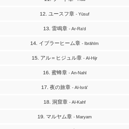
12. ユースフ章
- Yūsuf
13. 雷鳴章
- Ar-Ra‘d
14. イブラーヒーム章
- Ibrāhīm
15. アル＝ヒジュル章
- Al-Hijr
16. 蜜蜂章
- An-Nahl
17. 夜の旅章
- Al-Isrā’
18. 洞窟章
- Al-Kahf
19. マルヤム章
- Maryam