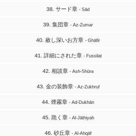
38. サード章
- Sād
39. 集団章
- Az-Zumar
40. 赦し深いお方章
- Ghāfir
41. 詳細にされた章
- Fussilat
42. 相談章
- Ash-Shūra
43. 金の装飾章
- Az-Zukhruf
44. 煙霧章
- Ad-Dukhān
45. 跪く章
- Al-Jāthiyah
46. 砂丘章
- Al-Ahqāf