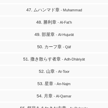
47. ムハンマド章
- Muhammad
48. 勝利章
- Al-Fat'h
49. 部屋章
- Al-Hujurāt
50. カーフ章
- Qāf
51. 撒き散らす者章
- Adh-Dhāriyāt
52. 山章
- At-Toor
53. 星章
- An-Najm
54. 月章
- Al-Qamar