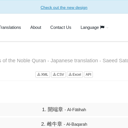
Check out the new design
Translations
About
Contact Us
Language
s of the Noble Quran - Japanese translation - Saeed Sa
XML
CSV
Excel
API
1. 開端章
- Al-Fātihah
2. 雌牛章
- Al-Baqarah