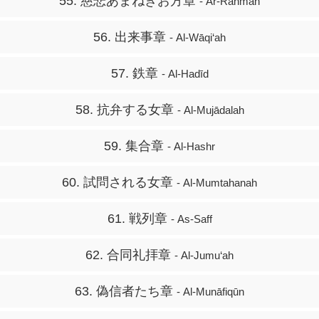
55. 慈悲あまねきお方章
- Ar-Rahmān
56. 出来事章
- Al-Wāqi‘ah
57. 鉄章
- Al-Hadīd
58. 抗弁する女章
- Al-Mujādalah
59. 集合章
- Al-Hashr
60. 試問される女章
- Al-Mumtahanah
61. 戦列章
- As-Saff
62. 合同礼拝章
- Al-Jumu‘ah
63. 偽信者たち章
- Al-Munāfiqūn