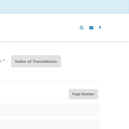
to
*
-
Index of Translations
Page Number