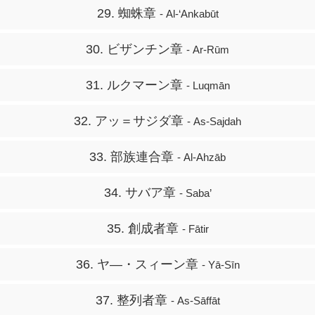
29. 蜘蛛章
- Al-‘Ankabūt
30. ビザンチン章
- Ar-Rūm
31. ルクマーン章
- Luqmān
32. アッ＝サジダ章
- As-Sajdah
33. 部族連合章
- Al-Ahzāb
34. サバア章
- Saba’
35. 創成者章
- Fātir
36. ヤ―・スィーン章
- Yā-Sīn
37. 整列者章
- As-Sāffāt