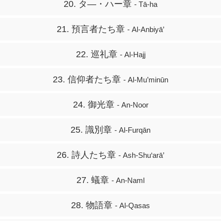
20. タ―・ハー章
- Tā-ha
21. 預言者たち章
- Al-Anbiyā’
22. 巡礼章
- Al-Hajj
23. 信仰者たち章
- Al-Mu’minūn
24. 御光章
- An-Noor
25. 識別章
- Al-Furqān
26. 詩人たち章
- Ash-Shu‘arā’
27. 蟻章
- An-Naml
28. 物語章
- Al-Qasas