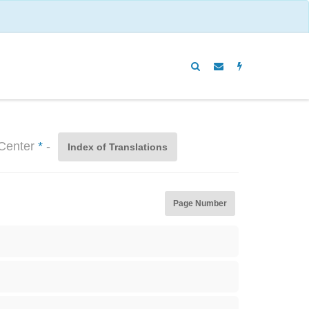
 Center
*
-
Index of Translations
Page Number