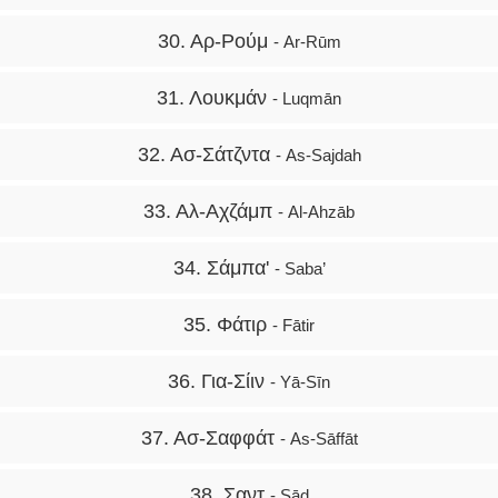
30. Αρ-Ρούμ
- Ar-Rūm
31. Λουκμάν
- Luqmān
32. Ασ-Σάτζντα
- As-Sajdah
33. Αλ-Αχζάμπ
- Al-Ahzāb
34. Σάμπα'
- Saba’
35. Φάτιρ
- Fātir
36. Για-Σίιν
- Yā-Sīn
37. Ασ-Σαφφάτ
- As-Sāffāt
38. Σαντ
- Sād