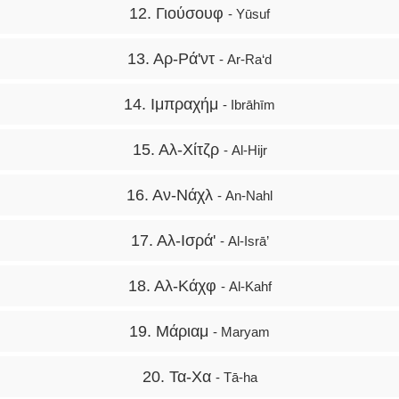
12. Γιούσουφ
- Yūsuf
13. Αρ-Ρά'ντ
- Ar-Ra‘d
14. Ιμπραχήμ
- Ibrāhīm
15. Αλ-Χίτζρ
- Al-Hijr
16. Αν-Νάχλ
- An-Nahl
17. Αλ-Ισρά'
- Al-Isrā’
18. Αλ-Κάχφ
- Al-Kahf
19. Μάριαμ
- Maryam
20. Τα-Χα
- Tā-ha