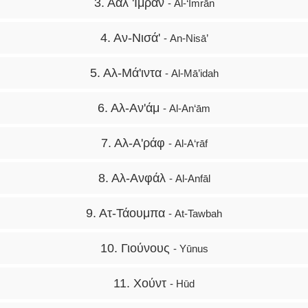
3. Ααλ 'Ιμράν
- Āl-‘Imrān
4. Αν-Νισά'
- An-Nisā’
5. Αλ-Μά'ιντα
- Al-Mā’idah
6. Αλ-Αν'άμ
- Al-An‘ām
7. Αλ-Α'ράφ
- Al-A‘rāf
8. Αλ-Ανφάλ
- Al-Anfāl
9. Ατ-Τάουμπα
- At-Tawbah
10. Γιούνους
- Yūnus
11. Χούντ
- Hūd