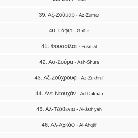
39. Αζ-Ζούμαρ
- Az-Zumar
40. Γάφιρ
- Ghāfir
41. Φουσσίλατ
- Fussilat
42. Ασ-Σούρα
- Ash-Shūra
43. Αζ-Ζούχρουφ
- Az-Zukhruf
44. Αντ-Ντουχάν
- Ad-Dukhān
45. Αλ-Τζάθεγια
- Al-Jāthiyah
46. Αλ-Αχκάφ
- Al-Ahqāf