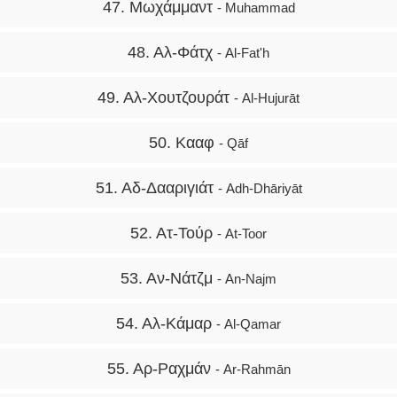
47. Μωχάμμαντ
- Muhammad
48. Αλ-Φάτχ
- Al-Fat'h
49. Αλ-Χουτζουράτ
- Al-Hujurāt
50. Κααφ
- Qāf
51. Αδ-Δααριγιάτ
- Adh-Dhāriyāt
52. Ατ-Τούρ
- At-Toor
53. Αν-Νάτζμ
- An-Najm
54. Αλ-Κάμαρ
- Al-Qamar
55. Αρ-Ραχμάν
- Ar-Rahmān