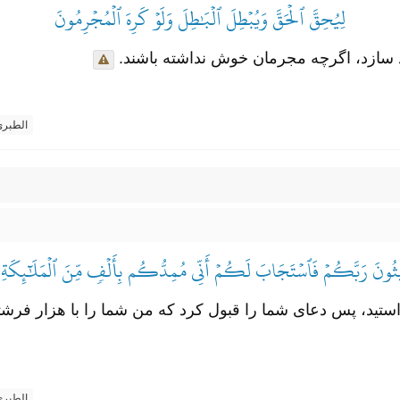
لِيُحِقَّ ٱلۡحَقَّ وَيُبۡطِلَ ٱلۡبَٰطِلَ وَلَوۡ كَرِهَ ٱلۡمُجۡرِمُونَ
بود سازد، اگرچه مجرمان خوش نداشته باشند.
الطبر
ِيثُونَ رَبَّكُمۡ فَٱسۡتَجَابَ لَكُمۡ أَنِّي مُمِدُّكُم بِأَلۡفٖ مِّنَ ٱلۡمَلَٰٓئِكَةِ 
واستید، پس دعای شما را قبول کرد که من شما را با هزار فرش
الطبر