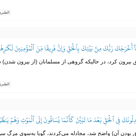
الطبر
ٓ أَخۡرَجَكَ رَبُّكَ مِنۢ بَيۡتِكَ بِٱلۡحَقِّ وَإِنَّ فَرِيقٗا مِّنَ ٱلۡمُؤۡمِنِينَ لَكَٰرِه
ق بیرون کرد، در حالیکه گروهی از مسلمانان (از بیرون شدن)
الطبر
ِلُونَكَ فِي ٱلۡحَقِّ بَعۡدَ مَا تَبَيَّنَ كَأَنَّمَا يُسَاقُونَ إِلَى ٱلۡمَوۡتِ وَهُمۡ يَنظُ
 (حق بودن آن) واضح شد، مجادله می‌کردند، گویا به‌سوی مرگ سو