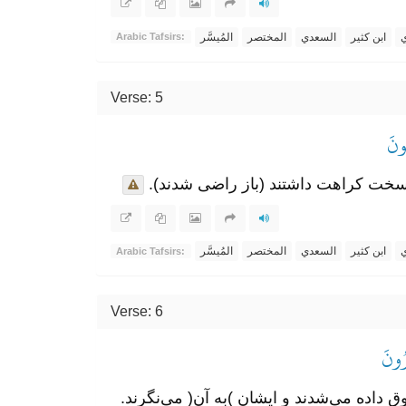
ي
ابن كثير
السعدي
المختصر
المُيسَّر
Arabic Tafsirs:
Verse: 5
ُونَ
 سخت کراهت داشتند (باز راضی شدند).
ي
ابن كثير
السعدي
المختصر
المُيسَّر
Arabic Tafsirs:
Verse: 6
رُونَ
ق داده می‌شدند و ایشان )به آن( می‌نگرند.