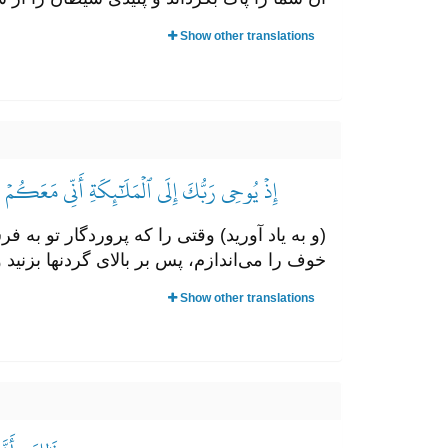
Show other translations
إِذۡ يُوحِي رَبُّكَ إِلَى ٱلۡمَلَٰٓئِكَةِ أَنِّي مَعَكُمۡ ف
(و به یاد آورید) وقتی را که پروردگار تو به 
خوف را می‌اندازم، پس بر بالای گردنها بزنید 
Show other translations