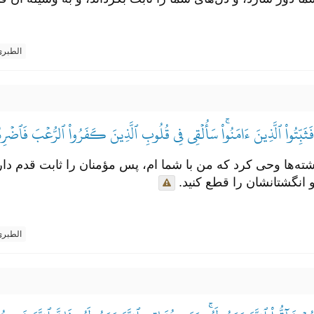
الطبر
َثَبِّتُواْ ٱلَّذِينَ ءَامَنُواْۚ سَأُلۡقِي فِي قُلُوبِ ٱلَّذِينَ كَفَرُواْ ٱلرُّعۡبَ فَٱضۡرِبُو
فرشته‌ها وحی کرد که من با شما ام، پس مؤمنان را ثابت قدم دار
و انگشتانشان را قطع کنید.
الطبر