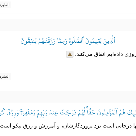
الطبر
ٱلَّذِينَ يُقِيمُونَ ٱلصَّلَوٰةَ وَمِمَّا رَزَقۡنَٰهُمۡ يُنفِقُونَ
روزی داده‌ایم انفاق می‌کنند.
الطبر
َٰٓئِكَ هُمُ ٱلۡمُؤۡمِنُونَ حَقّٗاۚ لَّهُمۡ دَرَجَٰتٌ عِندَ رَبِّهِمۡ وَمَغۡفِرَةٞ وَرِزۡقٞ كَر
نها درجاتی است نزد پروردگارشان، و آمرزش و رزق نیکو است.