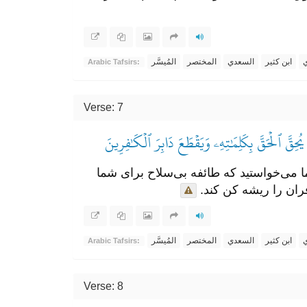
ي
ابن كثير
السعدي
المختصر
المُيسَّر
Arabic Tafsirs:
Verse: 7
قَّ ٱلۡحَقَّ بِكَلِمَٰتِهِۦ وَيَقۡطَعَ دَابِرَ ٱلۡكَٰفِرِينَ
ا می‌خواستید که طائفه بی‌سلاح برای شما
ران را ریشه کن کند.
ي
ابن كثير
السعدي
المختصر
المُيسَّر
Arabic Tafsirs:
Verse: 8