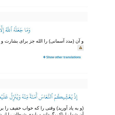
وَمَا جَعَلَهُ ٱللَّهُ إِل
و آن (مدد آسمانی) را الله جز برای بشارت و
Show other translations
إِذۡ يُغَشِّيكُمُ ٱلنُّعَاسَ أَمَنَةٗ مِّنۡهُ وَيُنَزِّلُ عَلَ
(و به یاد آورید) وقتی را که خواب خفیف را ب
آن شما را پاک بگرداند و پلیدی شیطان را از ش