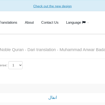
Check out the new design
Translations
About
Contact Us
Language
he Noble Quran - Dari translation - Muhammad Anwar Ba
erse:
انفال