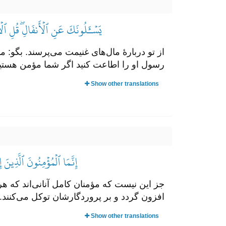
يَسۡـَٔلُونَكَ عَنِ ٱلۡأَنفَالِۖ قُلِ ٱلۡأَن
از تو دربارۀ مال‌های غنیمت می‌پرسند. بگو: م
رسول او را اطاعت کنید اگر شما مؤمن هستید
Show other translations
إِنَّمَا ٱلۡمُؤۡمِنُونَ ٱلَّذِينَ إ
جز این نیست که مؤمنان کامل آنانی‌اند که هرگا
افزون گردد و بر پروردگارشان توکل می‌کنند.
Show other translations