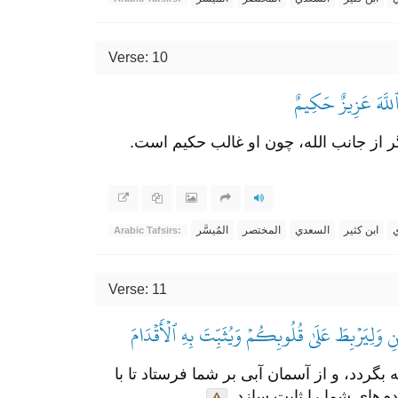
Verse: 10
َ ٱللَّهَ عَزِيزٌ حَكِيمٌ
ر از جانب الله، چون او غالب حکیم است.
ي
ابن كثير
السعدي
المختصر
المُيسَّر
Arabic Tafsirs:
Verse: 11
وَلِيَرۡبِطَ عَلَىٰ قُلُوبِكُمۡ وَيُثَبِّتَ بِهِ ٱلۡأَقۡدَامَ
گردد، و از آسمان آبی بر شما فرستاد تا با
دم‌های شما را ثابت سازد.