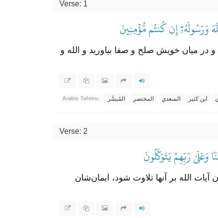
Verse: 1
لَّهَ وَرَسُولَهُۥٓ إِن كُنتُم مُّؤۡمِنِينَ
 و در میان خویش صلح و صفا بیاورید و الله و
ي
ابن كثير
السعدي
المختصر
المُيسَّر
Arabic Tafsirs:
Verse: 2
 وَعَلَىٰ رَبِّهِمۡ يَتَوَكَّلُونَ
 آیات الله بر آنها تلاوت شود، ایمان‌شان