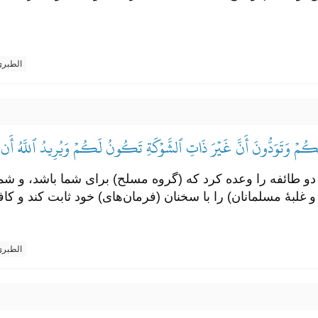
الطبر
لَكُمۡ وَتَوَدُّونَ أَنَّ غَيۡرَ ذَاتِ ٱلشَّوۡكَةِ تَكُونُ لَكُمۡ وَيُرِيدُ ٱللَّهُ أَن يُحِ
ز دو طائفه را وعده کرد که (گروه مسلح) برای شما باشد، و شم
 غلبۀ مسلمانان) را با سخنان (فرمان‌های) خود ثابت کند و کاف
الطبر