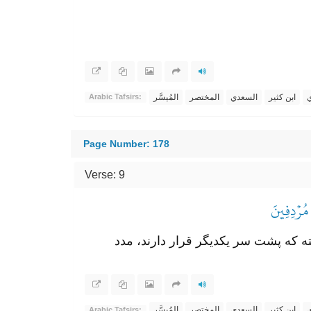
ي
ابن كثير
السعدي
المختصر
المُيسَّر
Arabic Tafsirs:
Page Number: 178
Verse: 9
مُرۡدِفِينَ
ته که پشت سر یکدیگر قرار دارند، مدد
ي
ابن كثير
السعدي
المختصر
المُيسَّر
Arabic Tafsirs: