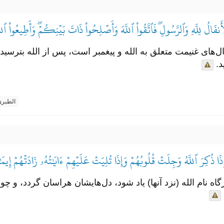
فَالُ لِلَّهِ وَٱلرَّسُولِۖ فَٱتَّقُواْ ٱللَّهَ وَأَصۡلِحُواْ ذَاتَ بَيۡنِكُمۡۖ وَأَطِيعُواْ ٱل
ال‌های غنیمت متعلق به الله و پیغمبر است، پس از الله بترسید
.
الطبر
ِذَا ذُكِرَ ٱللَّهُ وَجِلَتۡ قُلُوبُهُمۡ وَإِذَا تُلِيَتۡ عَلَيۡهِمۡ ءَايَٰتُهُۥ زَادَتۡهُمۡ إِيمَٰنٗا
ه نام الله (نزد آنها) یاد شود، دل‌هایشان هراسان گردد، و چون