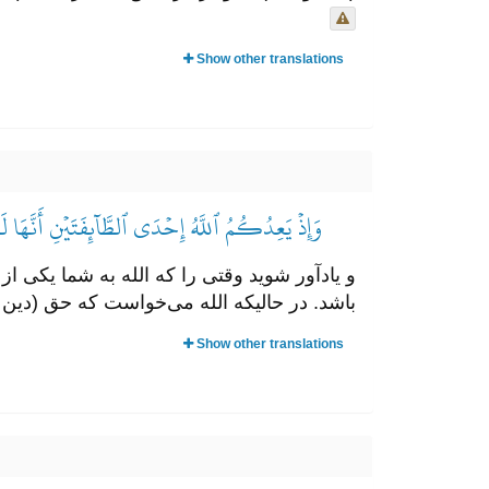
Show other translations
وَإِذۡ يَعِدُكُمُ ٱللَّهُ إِحۡدَى ٱلطَّآئِفَتَيۡنِ أَنَّهَا 
و یادآور شوید وقتی را که الله به شما یکی ا
باشد. در حالیکه الله می‌خواست که حق (دین و
Show other translations