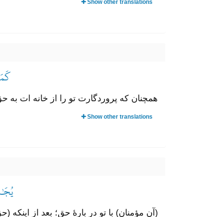
Show other translations
كَمَا
همچنان که پروردگارت تو را از خانه ات به ح
Show other translations
يُجَٰد
(آن مؤمنان) با تو در بارۀ حق؛ بعد از اینکه