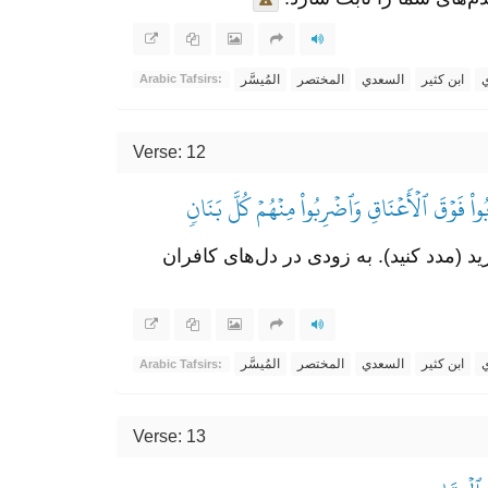
ي
ابن كثير
السعدي
المختصر
المُيسَّر
Arabic Tafsirs:
Verse: 12
اْ فَوۡقَ ٱلۡأَعۡنَاقِ وَٱضۡرِبُواْ مِنۡهُمۡ كُلَّ بَنَانٖ
ید (مدد کنید). به زودی در دل‌های کافران
ي
ابن كثير
السعدي
المختصر
المُيسَّر
Arabic Tafsirs:
Verse: 13