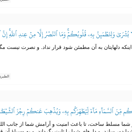
َّا بُشۡرَىٰ وَلِتَطۡمَئِنَّ بِهِۦ قُلُوبُكُمۡۚ وَمَا ٱلنَّصۡرُ إِلَّا مِنۡ عِندِ ٱللَّهِۚ إِنّ
 اینکه دلهایتان به آن مطمئن شود قرار نداد. و نصرت نیست مگ
الطبر
يۡكُم مِّنَ ٱلسَّمَآءِ مَآءٗ لِّيُطَهِّرَكُم بِهِۦ وَيُذۡهِبَ عَنكُمۡ رِجۡزَ ٱلشَّيۡطَٰنِ 
ر شما مسلط ساخت، تا باعث امنیت و آرامش شما از جانب الله ب
ما دور سازد، و دل‌های شما را ثابت بگرداند، و به وسیلۀ آن ق