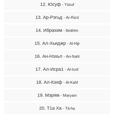
12. Юсуф
- Yūsuf
13. Ар-Рэгьд
- Ar-Ra‘d
14. Ибрахим
- Ibrāhīm
15. Ал-Хьиджр
- Al-Hijr
16. Ан-Нэхьл
- An-Nahl
17. Ал-Исра1
- Al-Isrā’
18. Ал-Кэхф
- Al-Kahf
19. Мэрям
- Maryam
20. Т1а Ха
- Tā-ha