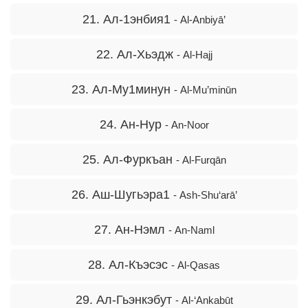
21. Ал-1энбия1
- Al-Anbiyā’
22. Ал-Хьэдж
- Al-Hajj
23. Ал-Му1минун
- Al-Mu’minūn
24. Ан-Нур
- An-Noor
25. Ал-Фуркъан
- Al-Furqān
26. Аш-Шугьэра1
- Ash-Shu‘arā’
27. Ан-Нэмл
- An-Naml
28. Ал-Къэсэс
- Al-Qasas
29. Ал-Гьэнкэбут
- Al-‘Ankabūt