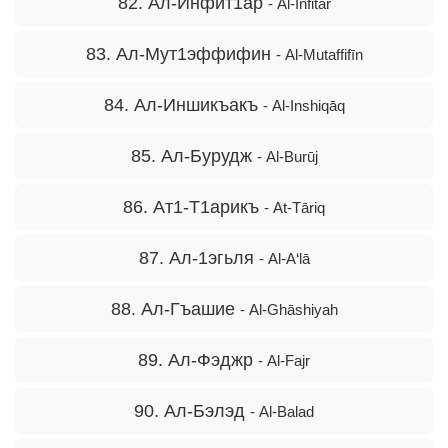
82. Ал-Инфит1ар
- Al-Infitār
83. Ал-Мут1эффифин
- Al-Mutaffifīn
84. Ал-Иншикъакъ
- Al-Inshiqāq
85. Ал-Бурудж
- Al-Burūj
86. Ат1-Т1арикъ
- At-Tāriq
87. Ал-1эгьля
- Al-A‘lā
88. Ал-Гъашие
- Al-Ghāshiyah
89. Ал-Фэджр
- Al-Fajr
90. Ал-Бэлэд
- Al-Balad