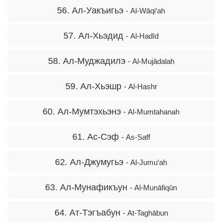
56. Ал-Уакъигьэ
- Al-Wāqi‘ah
57. Ал-Хьэдид
- Al-Hadīd
58. Ал-Муджадилэ
- Al-Mujādalah
59. Ал-Хьэшр
- Al-Hashr
60. Ал-Мумтэхьэнэ
- Al-Mumtahanah
61. Ас-Сэф
- As-Saff
62. Ал-Джумугьэ
- Al-Jumu‘ah
63. Ал-Мунафикъун
- Al-Munāfiqūn
64. Ат-Тэгъабун
- At-Taghābun