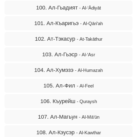
100. Ал-Гьадият
- Al-‘Ādiyāt
101. Ал-Къаригьэ
- Al-Qāri‘ah
102. Ат-Тэкасур
- At-Takāthur
103. Ал-Гьэср
- Al-‘Asr
104. Ал-Хумэзэ
- Al-Humazah
105. Ал-Фил
- Al-Feel
106. Къурейш
- Quraysh
107. Ал-Магьун
- Al-Mā‘ūn
108. Ал-Кэусэр
- Al-Kawthar