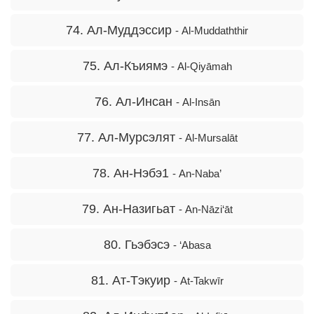
74. Ал-Муддэссир
- Al-Muddaththir
75. Ал-Къиямэ
- Al-Qiyāmah
76. Ал-Инсан
- Al-Insān
77. Ал-Мурсэлят
- Al-Mursalāt
78. Ан-Нэбэ1
- An-Naba’
79. Ан-Назигьат
- An-Nāzi‘āt
80. Гьэбэсэ
- ‘Abasa
81. Ат-Тэкуир
- At-Takwīr