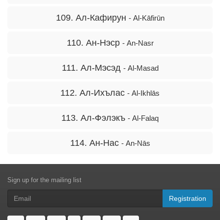
109. Ал-Кафирун
- Al-Kāfirūn
110. Ан-Нэср
- An-Nasr
111. Ал-Мэсэд
- Al-Masad
112. Ал-Ихълас
- Al-Ikhlās
113. Ал-Фэлэкъ
- Al-Falaq
114. Ан-Нас
- An-Nās
Sign up for the mailing list
Registration