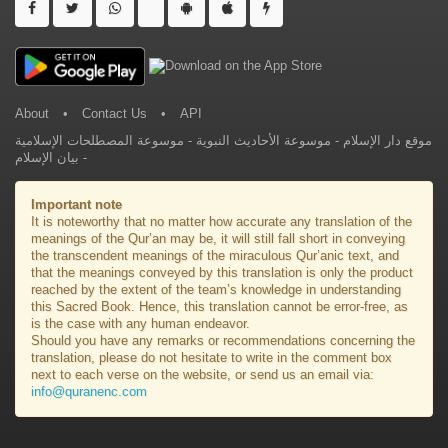
About
•
Contact Us
•
API
موسوعة المصطلحات الإسلامية
-
موسوعة الأحاديث النبوية
-
موقع دار الإسلام
بيان الإسلام
-
Important note
It is noteworthy that no matter how accurate any translation of the
meanings of the Qur’an may be, it will still fall short in conveying
the transcendent meanings of the miraculous Qur’anic text, and
that the meanings conveyed by this translation is only the product
reached by the extent of the team’s knowledge in understanding
this Sacred Book. Hence, this translation cannot be error-free, as
is the case with any human endeavor.
Should you have any remarks or recommendations concerning the
translation, please do not hesitate to write in the comment box
next to each verse on the website, or send us an email via:
info@quranenc.com