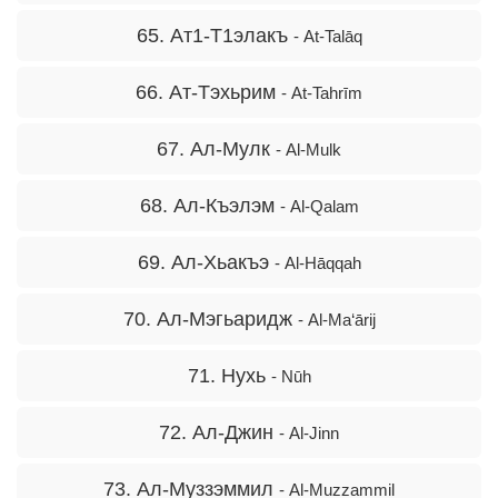
65. Ат1-Т1элакъ
- At-Talāq
66. Ат-Тэхьрим
- At-Tahrīm
67. Ал-Мулк
- Al-Mulk
68. Ал-Къэлэм
- Al-Qalam
69. Ал-Хьакъэ
- Al-Hāqqah
70. Ал-Мэгьаридж
- Al-Ma‘ārij
71. Нухь
- Nūh
72. Ал-Джин
- Al-Jinn
73. Ал-Муззэммил
- Al-Muzzammil