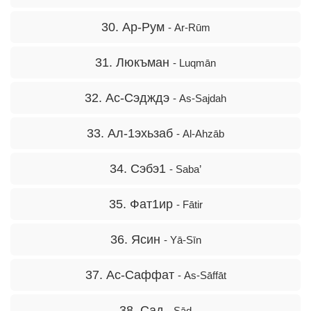
30. Ар-Рум
- Ar-Rūm
31. Люкъман
- Luqmān
32. Ас-Сэдждэ
- As-Sajdah
33. Ал-1эхьзаб
- Al-Ahzāb
34. Сэбэ1
- Saba’
35. Фат1ир
- Fātir
36. Ясин
- Yā-Sīn
37. Ас-Саффат
- As-Sāffāt
38. Сад
- Sād