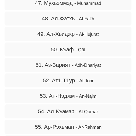
47. Мухьэммэд
- Muhammad
48. Ал-Фэтхь
- Al-Fat'h
49. Ал-Хьиджр
- Al-Hujurāt
50. Къаф
- Qāf
51. Аз-Зарият
- Adh-Dhāriyāt
52. Ат1-Т1ур
- At-Toor
53. Ан-Нэджм
- An-Najm
54. Ал-Къэмэр
- Al-Qamar
55. Ар-Рэхьман
- Ar-Rahmān