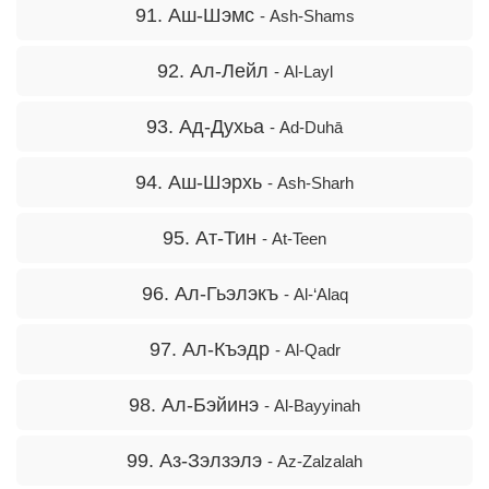
91. Аш-Шэмс
- Ash-Shams
92. Ал-Лейл
- Al-Layl
93. Ад-Духьа
- Ad-Duhā
94. Аш-Шэрхь
- Ash-Sharh
95. Ат-Тин
- At-Teen
96. Ал-Гьэлэкъ
- Al-‘Alaq
97. Ал-Къэдр
- Al-Qadr
98. Ал-Бэйинэ
- Al-Bayyinah
99. Аз-Зэлзэлэ
- Az-Zalzalah