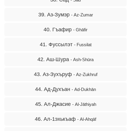
39. Аз-Зумэр
- Az-Zumar
40. Гъафир
- Ghāfir
41. Фуссылэт
- Fussilat
42. Аш-Шура
- Ash-Shūra
43. Аз-Зухъруф
- Az-Zukhruf
44. Ад-Духъан
- Ad-Dukhān
45. Ал-Джасие
- Al-Jāthiyah
46. Ал-1эхькъаф
- Al-Ahqāf