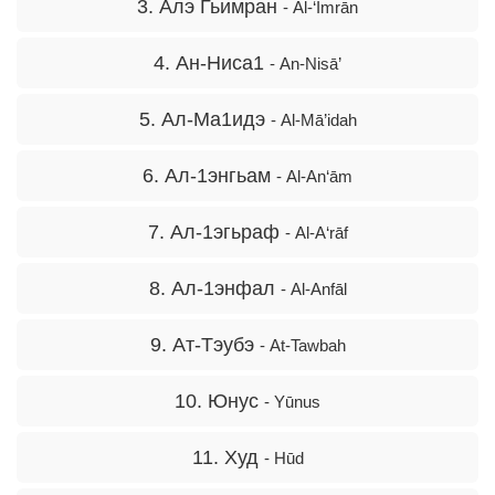
3. Алэ Гьимран
- Āl-‘Imrān
4. Ан-Ниса1
- An-Nisā’
5. Ал-Ма1идэ
- Al-Mā’idah
6. Ал-1энгьам
- Al-An‘ām
7. Ал-1эгьраф
- Al-A‘rāf
8. Ал-1энфал
- Al-Anfāl
9. Ат-Тэубэ
- At-Tawbah
10. Юнус
- Yūnus
11. Худ
- Hūd