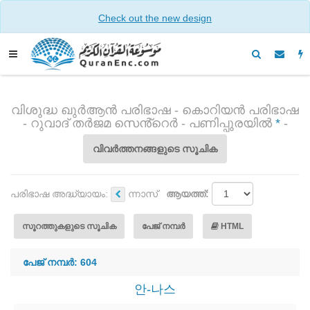
Check out the new design
വിശുദ്ധ ഖുർആൻ പരിഭാഷ - കൊറിയൻ പരിഭാഷ
- റുവാദ് തർജമ സെൻ്റെർ - പണിപ്പുരയിൽ
*
-
വിവർത്തനങ്ങളുടെ സൂചിക
പരിഭാഷ അദ്ധ്യായം:
ന്നാസ്
ആയത്ത്:
സൂറത്തുകളുടെ സൂചിക
പേജ് നമ്പർ
HTML
പേജ് നമ്പർ: 604
안-나스