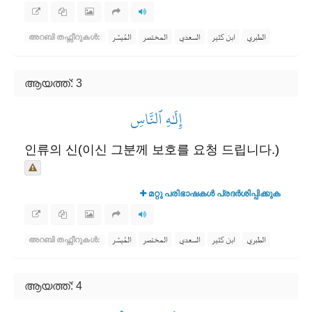
الطبري
ابن كثير
السعدي
المختصر
المُيسَّر
അറബി തഫ്സീറുകൾ:
ആയത്ത്: 3
إِلَٰهِ ٱلنَّاسِ
인류의 신(이신 그분께 보호를 요청 드립니다.)
മറ്റു പരിഭാഷകൾ പ്രദർശിപ്പിക്കുക
الطبري
ابن كثير
السعدي
المختصر
المُيسَّر
അറബി തഫ്സീറുകൾ:
ആയത്ത്: 4