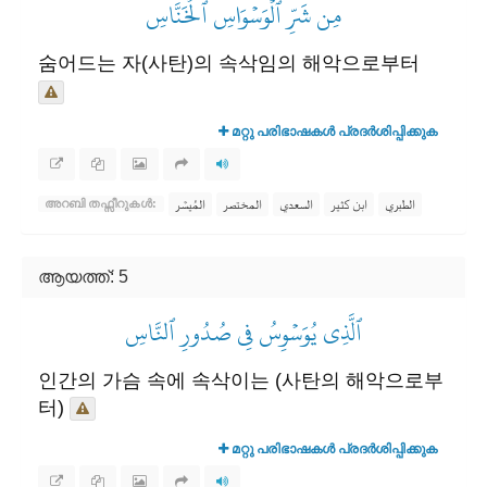
مِن شَرِّ ٱلۡوَسۡوَاسِ ٱلۡخَنَّاسِ
숨어드는 자(사탄)의 속삭임의 해악으로부터
മറ്റു പരിഭാഷകൾ പ്രദർശിപ്പിക്കുക
الطبري
ابن كثير
السعدي
المختصر
المُيسَّر
അറബി തഫ്സീറുകൾ:
ആയത്ത്: 5
ٱلَّذِي يُوَسۡوِسُ فِي صُدُورِ ٱلنَّاسِ
인간의 가슴 속에 속삭이는 (사탄의 해악으로부
터)
മറ്റു പരിഭാഷകൾ പ്രദർശിപ്പിക്കുക