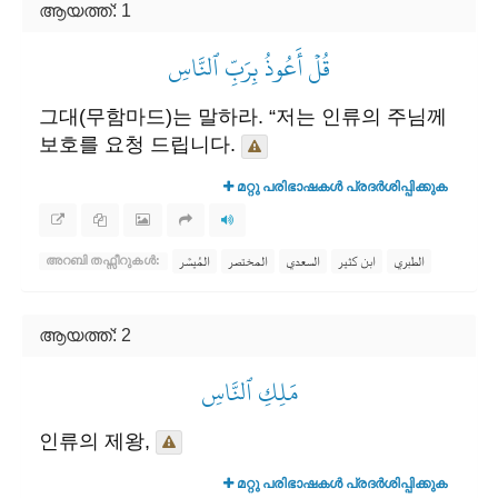
ആയത്ത്: 1
قُلۡ أَعُوذُ بِرَبِّ ٱلنَّاسِ
그대(무함마드)는 말하라. “저는 인류의 주님께
보호를 요청 드립니다.
മറ്റു പരിഭാഷകൾ പ്രദർശിപ്പിക്കുക
الطبري
ابن كثير
السعدي
المختصر
المُيسَّر
അറബി തഫ്സീറുകൾ:
ആയത്ത്: 2
مَلِكِ ٱلنَّاسِ
인류의 제왕,
മറ്റു പരിഭാഷകൾ പ്രദർശിപ്പിക്കുക