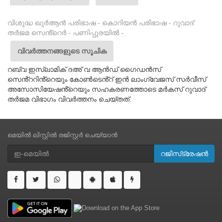
വിശുദ്ധ ഖുർആൻ പരിഭാഷ - കൊറിയൻ പരിഭാഷ - റുവാദ്
തർജമ സെൻ്റെർ - പണിപ്പുരയിൽ -
വിവർത്തനങ്ങളുടെ സൂചിക
റബ്‌വ ഇസ്‌ലാമിക് ദഅ് വ ആൻഡ് ഗൈഡൻസ്
സെൻ്ററിൻ്റെയും കോൺടെൻ്റ് ഇൻ ലാംഗ്വേജസ് സർവീസ്
അസോസിയേഷൻ്റെയും സഹകരണത്തോടെ മർകസ് റുവാദ്
തർജമ വിഭാഗം വിവർത്തനം ചെയ്തത്.
മെയിൽ ലിസ്റ്റിൽ രജിസ്റ്റർ ചെയ്യാൻ
റജിസ്‌ട്രേഷൻ