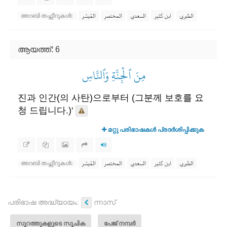
الطبري
ابن كثير
السعدي
المختصر
المُيسَّر
അറബി തഫ്സീറുകൾ:
ആയത്ത്: 6
مِنَ ٱلۡجِنَّةِ وَٱلنَّاسِ
진과 인간(의 사탄)으로부터 (그분께 보호를 요
청 드립니다.)'
മറ്റു പരിഭാഷകൾ പ്രദർശിപ്പിക്കുക
الطبري
ابن كثير
السعدي
المختصر
المُيسَّر
അറബി തഫ്സീറുകൾ:
പരിഭാഷ അദ്ധ്യായം:
ന്നാസ്
സൂറത്തുകളുടെ സൂചിക
പേജ് നമ്പർ