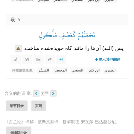
段: 5
فَجَعَلَهُمۡ كَعَصۡفٖ مَّأۡكُولِۭ
پس (الله) آن‌ها را مانند کاه جویده‌شده ساخت.
显示其他翻译
الطبري
ابن كثير
السعدي
المختصر
المُيسَّر
阿拉伯语经注:
含义的翻译 章:
斐里
章节目录
页码
《古兰经》译解 - 波斯文翻译 - 穆罕默德·安瓦尔·巴达赫沙尼。 -
译解目录