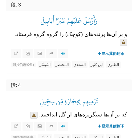
段: 3
وَأَرۡسَلَ عَلَيۡهِمۡ طَيۡرًا أَبَابِيلَ
و بر آن‌ها پرنده‌های (کوچک) را گروه گروه فرستاد.
显示其他翻译
الطبري
ابن كثير
السعدي
المختصر
المُيسَّر
阿拉伯语经注:
段: 4
تَرۡمِيهِم بِحِجَارَةٖ مِّن سِجِّيلٖ
که بر آن‌ها سنگریزه‌های از گل انداختند.
显示其他翻译
الطبري
ابن كثير
السعدي
المختصر
المُيسَّر
阿拉伯语经注: