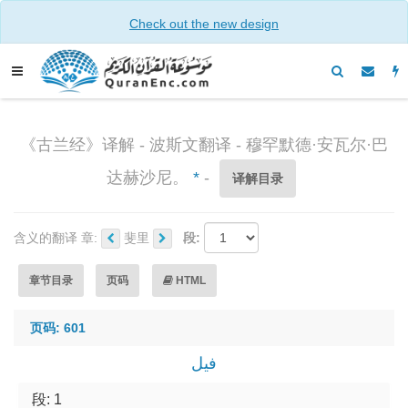
Check out the new design
《古兰经》译解 - 波斯文翻译 - 穆罕默德·安瓦尔·巴
达赫沙尼。
*
-
译解目录
含义的翻译 章:
斐里
段:
章节目录
页码
HTML
页码: 601
فیل
段: 1