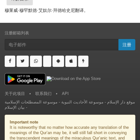
穆莱威·穆罕默德·艾奴尔·拜德哈史尼翻译。
注册邮箱列表
注册
关于此项目
•
联系我们
•
API
موسوعة المصطلحات الإسلامية
-
موسوعة الأحاديث النبوية
-
موقع دار الإسلام
بيان الإسلام
-
Important note
It is noteworthy that no matter how accurate any translation of the
meanings of the Qur’an may be, it will still fall short in conveying
the transcendent meanings of the miraculous Qur’anic text, and