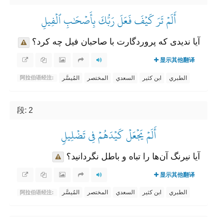
أَلَمۡ تَرَ كَيۡفَ فَعَلَ رَبُّكَ بِأَصۡحَٰبِ ٱلۡفِيلِ
آیا ندیدی که پروردگارت با صاحبان فیل چه کرد؟
显示其他翻译
الطبري
ابن كثير
السعدي
المختصر
المُيسَّر
阿拉伯语经注:
段: 2
أَلَمۡ يَجۡعَلۡ كَيۡدَهُمۡ فِي تَضۡلِيلٖ
آیا نیرنگ آن‌ها را تباه و باطل نگردانید؟
显示其他翻译
الطبري
ابن كثير
السعدي
المختصر
المُيسَّر
阿拉伯语经注: