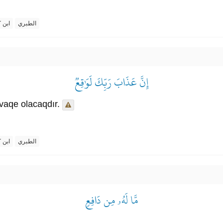
الطبري
ابن ك
إِنَّ عَذَابَ رَبِّكَ لَوَٰقِعٞ
vaqe olacaqdır.
الطبري
ابن ك
مَّا لَهُۥ مِن دَافِعٖ