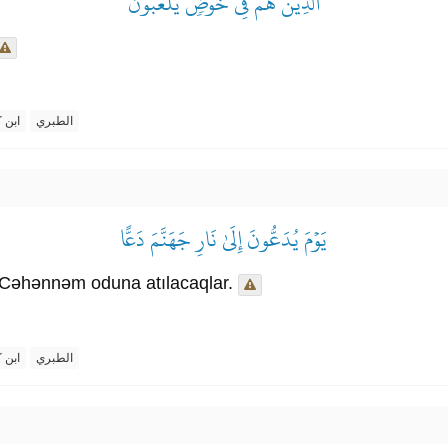
ٱلَّذِينَ هُمۡ فِي خَوۡضٖ يَلۡعَبُونَ
الطبري
ابن ك
يَوۡمَ يُدَعُّونَ إِلَىٰ نَارِ جَهَنَّمَ دَعًّا
 Cəhənnəm oduna atılacaqlar.
الطبري
ابن ك