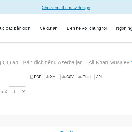
Check out the new design
ục các bản dịch
Về dự án
Liên hệ với chúng tôi
Ngôn n
 Qur'an - Bản dịch tiếng Azerbaijan - 'Ali Khan Musaiev
PDF
XML
CSV
Excel
API
inh: