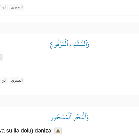
الطبري
ابن ك
وَٱلسَّقۡفِ ٱلۡمَرۡفُوعِ
الطبري
ابن ك
وَٱلۡبَحۡرِ ٱلۡمَسۡجُورِ
a su ilə dolu) dənizə!