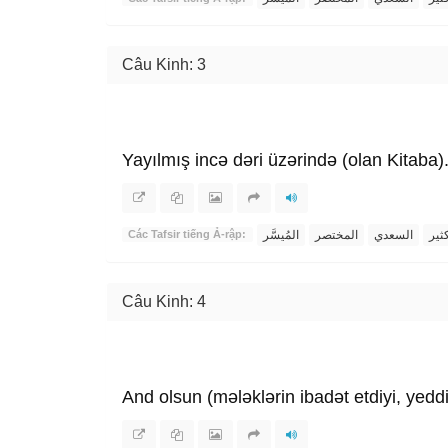
Câu Kinh: 3
Yayılmış incə dəri üzərində (olan Kitaba)
ثير
السعدي
المختصر
المُيسَّر
Các Tafsir tiếng Ả-rập:
Câu Kinh: 4
And olsun (mələklərin ibadət etdiyi, ye