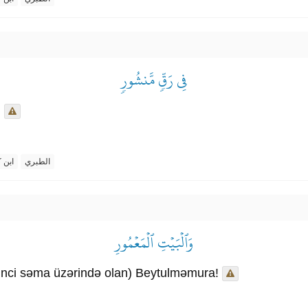
فِي رَقّٖ مَّنشُورٖ
.
الطبري
ابن ك
وَٱلۡبَيۡتِ ٱلۡمَعۡمُورِ
ddinci səma üzərində olan) Beytulməmura!