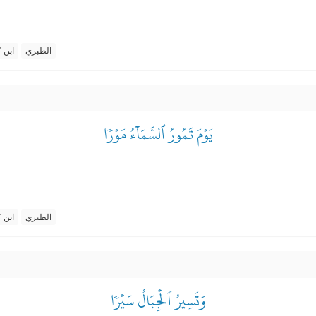
الطبري
ابن ك
يَوۡمَ تَمُورُ ٱلسَّمَآءُ مَوۡرٗا
الطبري
ابن ك
وَتَسِيرُ ٱلۡجِبَالُ سَيۡرٗا