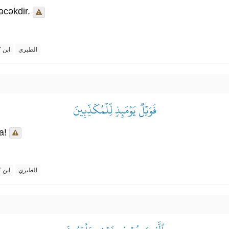
əcəkdir.
الطبري
ابن ك
فَوَيۡلٞ يَوۡمَئِذٖ لِّلۡمُكَذِّبِينَ
a!
الطبري
ابن ك