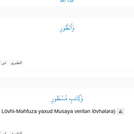
ət-Tur
وَٱلطُّورِ
الطبري
ابن ك
وَكِتَٰبٖ مَّسۡطُورٖ
a Lövhi-Məhfuza yaxud Musaya verilən lövhələrə)
الطبري
ابن ك