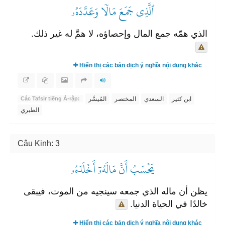
ٱلَّذِي جَمَعَ مَالٗا وَعَدَّدَهُۥ
الذي همّه جمع المال وإحصاؤه، لا همَّ له غير ذلك.
Hiển thị các bản dịch ý nghĩa nội dung khác
ابن كثير
السعدي
المختصر
المُيسَّر
Các Tafsir tiếng Ả-rập:
الطبري
Câu Kinh: 3
يَحۡسَبُ أَنَّ مَالَهُۥٓ أَخۡلَدَهُۥ
يظن أن ماله الذي جمعه سينجيه من الموت، فيبقى
خالدًا في الحياة الدنيا.
Hiển thị các bản dịch ý nghĩa nội dung khác