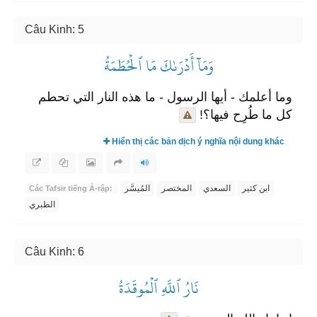
Câu Kinh: 5
وَمَآ أَدۡرَىٰكَ مَا ٱلۡحُطَمَةُ
وما أعلمك - أيها الرسول - ما هذه النار التي تحطم
كل ما طُرِح فيها؟!
Hiển thị các bản dịch ý nghĩa nội dung khác
ابن كثير
السعدي
المختصر
المُيسَّر
Các Tafsir tiếng Ả-rập:
الطبري
Câu Kinh: 6
نَارُ ٱللَّهِ ٱلۡمُوقَدَةُ