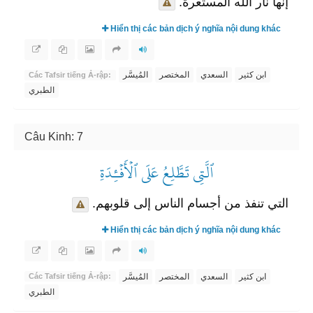
إنها نار الله المستعرة.
Hiển thị các bản dịch ý nghĩa nội dung khác
ابن كثير
السعدي
المختصر
المُيسَّر
Các Tafsir tiếng Ả-rập:
الطبري
Câu Kinh: 7
ٱلَّتِي تَطَّلِعُ عَلَى ٱلۡأَفۡـِٔدَةِ
التي تنفذ من أجسام الناس إلى قلوبهم.
Hiển thị các bản dịch ý nghĩa nội dung khác
ابن كثير
السعدي
المختصر
المُيسَّر
Các Tafsir tiếng Ả-rập:
الطبري