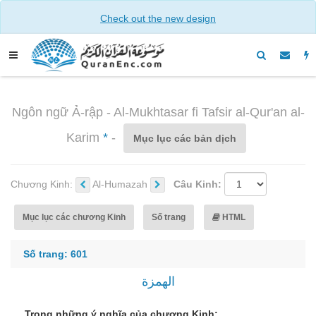
Check out the new design
Ngôn ngữ Ả-rập - Al-Mukhtasar fi Tafsir al-Qur'an al-
Karim
*
-
Mục lục các bản dịch
Chương Kinh:
Al-Humazah
Câu Kinh:
Mục lục các chương Kinh
Số trang
HTML
Số trang: 601
الهمزة
Trong những ý nghĩa của chương Kinh: