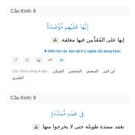
Câu Kinh: 8
إِنَّهَا عَلَيۡهِم مُّؤۡصَدَةٞ
إنها على المُعَذَّبين فيها مغلقة.
Hiển thị các bản dịch ý nghĩa nội dung khác
ابن كثير
السعدي
المختصر
المُيسَّر
Các Tafsir tiếng Ả-rập:
الطبري
Câu Kinh: 9
فِي عَمَدٖ مُّمَدَّدَةِۭ
بعَمَد ممتدة طويلة حتى لا يخرجوا منها.