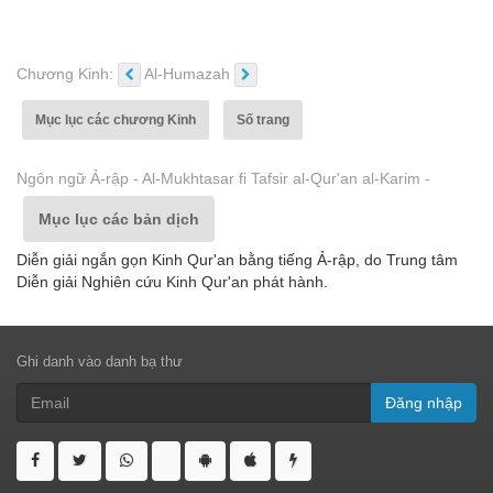
Chương Kinh:
Al-Humazah
Mục lục các chương Kinh
Số trang
Ngôn ngữ Ả-rập - Al-Mukhtasar fi Tafsir al-Qur'an al-Karim -
Mục lục các bản dịch
Diễn giải ngắn gọn Kinh Qur'an bằng tiếng Ả-rập, do Trung tâm
Diễn giải Nghiên cứu Kinh Qur'an phát hành.
Ghi danh vào danh bạ thư
Đăng nhập