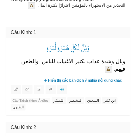
التحذير من الاستهزاء بالمؤمنين اغترارًا بكثرة المال.
Câu Kinh: 1
وَيۡلٞ لِّكُلِّ هُمَزَةٖ لُّمَزَةٍ
وبال وشدة عذاب لكثير الاغتياب للناس، والطعن
فيهم.
Hiển thị các bản dịch ý nghĩa nội dung khác
ابن كثير
السعدي
المختصر
المُيسَّر
Các Tafsir tiếng Ả-rập:
الطبري
Câu Kinh: 2