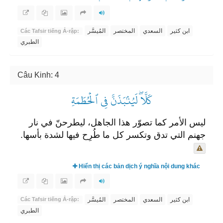
ابن كثير
السعدي
المختصر
المُيسَّر
Các Tafsir tiếng Ả-rập:
الطبري
Câu Kinh: 4
كَلَّاۖ لَيُنۢبَذَنَّ فِي ٱلۡحُطَمَةِ
ليس الأمر كما تصوّر هذا الجاهل، ليطرحنّ في نار
جهنم التي تدق وتكسر كل ما طُرِح فيها لشدة بأسها.
Hiển thị các bản dịch ý nghĩa nội dung khác
ابن كثير
السعدي
المختصر
المُيسَّر
Các Tafsir tiếng Ả-rập:
الطبري