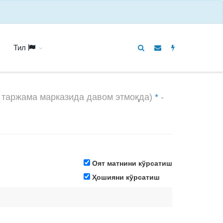
Тил
 таржама марказида давом этмоқда)
*
-
Оят матнини кўрсатиш
Ҳошияни кўрсатиш