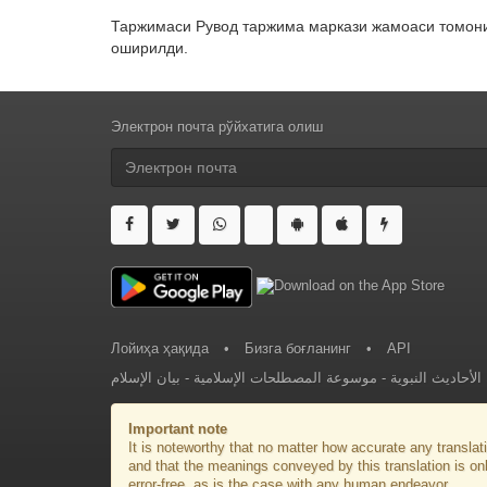
Таржимаси Рувод таржима маркази жамоаси томони
оширилди.
Электрон почта рўйхатига олиш
Лойиҳа ҳақида
•
Бизга боғланинг
•
API
بيان الإسلام
-
موسوعة المصطلحات الإسلامية
-
لأحاديث النبوية
Important note
It is noteworthy that no matter how accurate any translati
and that the meanings conveyed by this translation is on
error-free, as is the case with any human endeavor.