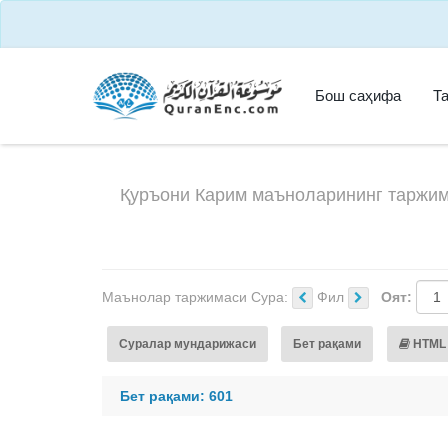
Бош саҳифа
Т
Қуръони Карим маъноларининг таржим
Маънолар таржимаси Сура:
Фил
Оят:
Суралар мундарижаси
Бет рақами
HTML
Бет рақами: 601