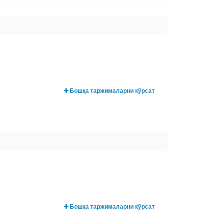
Бошқа таржималарни кўрсат
Бошқа таржималарни кўрсат