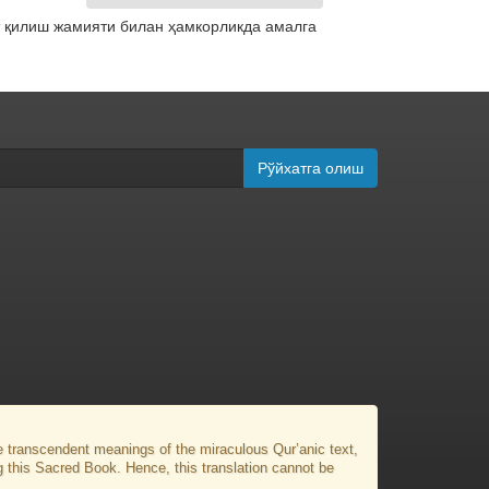
 қилиш жамияти билан ҳамкорликда амалга
Рўйхатга олиш
the transcendent meanings of the miraculous Qur’anic text,
g this Sacred Book. Hence, this translation cannot be