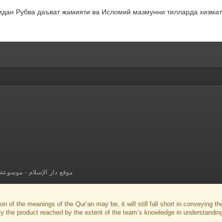
дан Рубва даъват жамияти ва Исломий мазмунни тилларда хизмат
موسوعة ا
-
موقع دار الإسلام
on of the meanings of the Qur’an may be, it will still fall short in conveying 
ly the product reached by the extent of the team’s knowledge in understandin