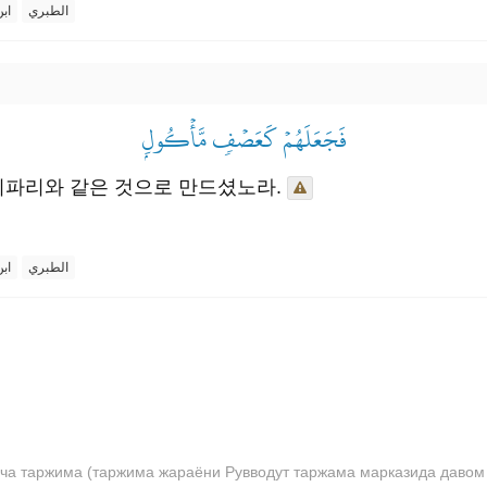
الطبري
اب
فَجَعَلَهُمۡ كَعَصۡفٖ مَّأۡكُولِۭ
이파리와 같은 것으로 만드셨노라.
الطبري
اب
ча таржима (таржима жараёни Рувводут таржама марказида давом 