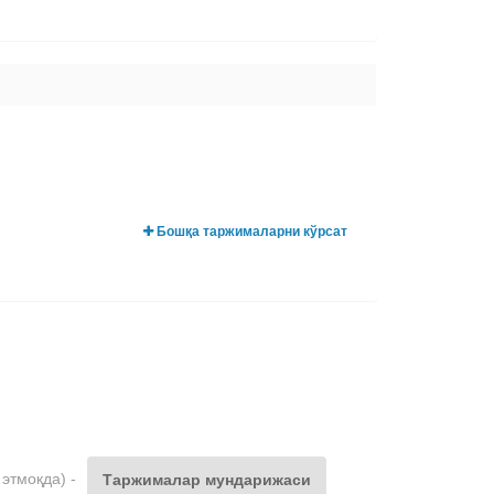
Бошқа таржималарни кўрсат
этмоқда) -
Таржималар мундарижаси