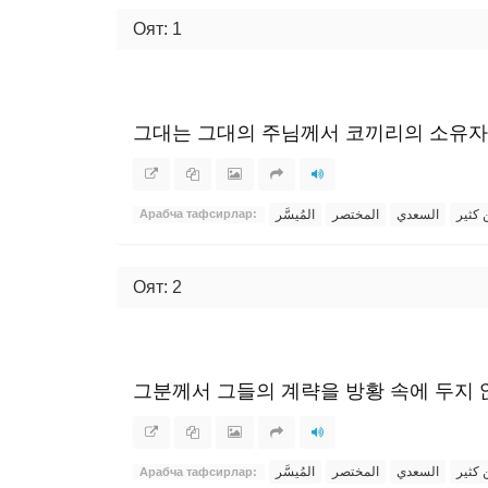
Оят: 1
그대는 그대의 주님께서 코끼리의 소유자
ن كثير
السعدي
المختصر
المُيسَّر
Арабча тафсирлар:
Оят: 2
그분께서 그들의 계략을 방황 속에 두지
ن كثير
السعدي
المختصر
المُيسَّر
Арабча тафсирлар: