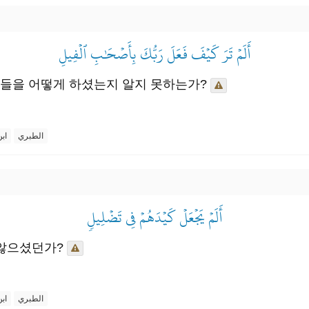
أَلَمۡ تَرَ كَيۡفَ فَعَلَ رَبُّكَ بِأَصۡحَٰبِ ٱلۡفِيلِ
들을 어떻게 하셨는지 알지 못하는가?
الطبري
اب
أَلَمۡ يَجۡعَلۡ كَيۡدَهُمۡ فِي تَضۡلِيلٖ
 않으셨던가?
الطبري
اب