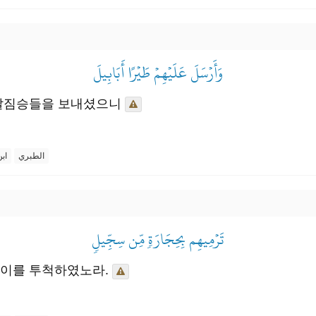
وَأَرۡسَلَ عَلَيۡهِمۡ طَيۡرًا أَبَابِيلَ
 날짐승들을 보내셨으니
الطبري
اب
تَرۡمِيهِم بِحِجَارَةٖ مِّن سِجِّيلٖ
이를 투척하였노라.