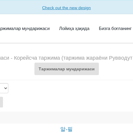
Check out the new design
аржималар мундарижаси
Лойиҳа ҳақида
Бизга боғланинг
аси - Корейсча таржима (таржима жараёни Рувводут
Таржималар мундарижаси
알-필