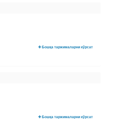
Бошқа таржималарни кўрсат
Бошқа таржималарни кўрсат