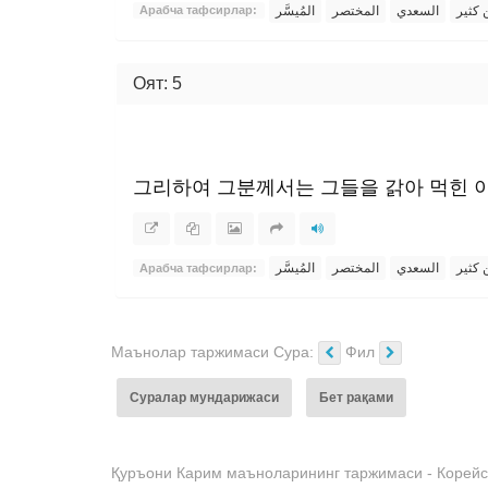
ن كثير
السعدي
المختصر
المُيسَّر
Арабча тафсирлар:
Оят: 5
그리하여 그분께서는 그들을 갉아 먹힌 
ن كثير
السعدي
المختصر
المُيسَّر
Арабча тафсирлар:
Маънолар таржимаси Сура:
Фил
Суралар мундарижаси
Бет рақами
Қуръони Карим маъноларининг таржимаси - Корейс