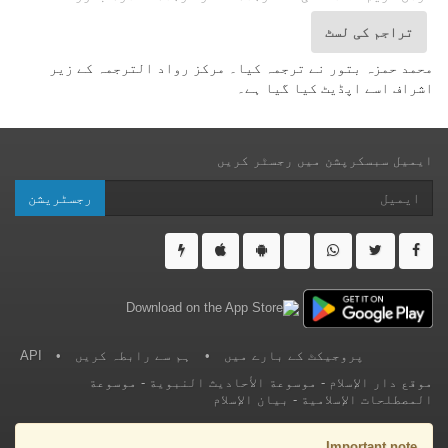
تراجم کی لسٹ
محمد حمزہ بتور نے ترجمہ کیا۔ مرکز رواد الترجمہ کے زیر
اشراف اسے اپڈیٹ کیا گیا ہے۔
ایمیل سبسکرپشن میں رجسٹر کریں
رجسٹریشن
پروجیکٹ کے بارے میں
•
ہم سے رابطہ کریں
•
API
موقع دار الإسلام
-
موسوعة الأحاديث النبوية
-
موسوعة
المصطلحات الإسلامية
-
بيان الإسلام
Important note