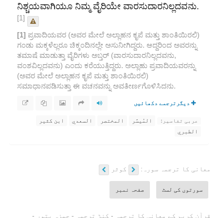
ನಿಶ್ಚಯವಾಗಿಯೂ ನಿಮ್ಮ ವೈರಿಯೇ ವಾರಸುದಾರನಿಲ್ಲದವನು.
[1]
[1]
ಪ್ರವಾದಿಯವರ (ಅವರ ಮೇಲೆ ಅಲ್ಲಾಹನ ಕೃಪೆ ಮತ್ತು ಶಾಂತಿಯಿರಲಿ)
ಗಂಡು ಮಕ್ಕಳೆಲ್ಲರೂ ಚಿಕ್ಕಂದಿನಲ್ಲೇ ಅಸುನೀಗಿದ್ದರು. ಆದ್ದರಿಂದ ಅವರನ್ನು
ತಮಾಷೆ ಮಾಡುತ್ತಾ ವೈರಿಗಳು ಅಬ್ತರ್ (ವಾರಸುದಾರನಿಲ್ಲದವನು,
ವಂಶವಿಲ್ಲದವನು) ಎಂದು ಕರೆಯುತ್ತಿದ್ದರು. ಅಲ್ಲಾಹು ಪ್ರವಾದಿಯವರನ್ನು
(ಅವರ ಮೇಲೆ ಅಲ್ಲಾಹನ ಕೃಪೆ ಮತ್ತು ಶಾಂತಿಯಿರಲಿ)
ಸಮಾಧಾನಪಡಿಸುತ್ತಾ ಈ ವಚನವನ್ನು ಅವತೀರ್ಣಗೊಳಿಸಿದನು.
دیگرترجمے دکھائیں
المُيسَّر
المختصر
السعدي
ابن كثير
عربی تفاسیر:
الطبري
معانی کا ترجمہ سورہ:
کوثر
سورتوں کی لسٹ
صفحہ نمبر
قرآن کریم کے معانی کا ترجمہ - کنڑ ترجمہ - حمزہ بتور -