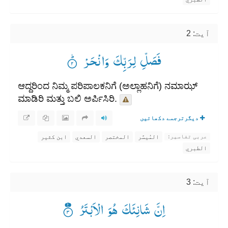
آیت: 2
فَصَلِّ لِرَبِّكَ وَانْحَرْ ۟ؕ
ಆದ್ದರಿಂದ ನಿಮ್ಮ ಪರಿಪಾಲಕನಿಗೆ (ಅಲ್ಲಾಹನಿಗೆ) ನಮಾಝ್
ಮಾಡಿರಿ ಮತ್ತು ಬಲಿ ಅರ್ಪಿಸಿರಿ.
دیگرترجمے دکھائیں
المُيسَّر
المختصر
السعدي
ابن كثير
عربی تفاسیر:
الطبري
آیت: 3
اِنَّ شَانِئَكَ هُوَ الْاَبْتَرُ ۟۠