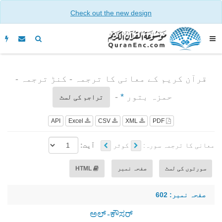
Check out the new design
قرآن کریم کے معانی کا ترجمہ - کنڑ ترجمہ -
حمزہ بتور
*
-
تراجم کی لسٹ
API
Excel
CSV
XML
PDF
معانی کا ترجمہ سورہ:
کوثر
آیت:
سورتوں کی لسٹ
صفحہ نمبر
HTML
صفحہ نمبر: 602
ಅಲ್ -ಕೌಸರ್