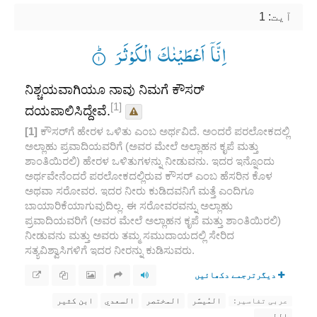
آیت: 1
اِنَّاۤ اَعْطَیْنٰكَ الْكَوْثَرَ ۟ؕ
ನಿಶ್ಚಯವಾಗಿಯೂ ನಾವು ನಿಮಗೆ ಕೌಸರ್
[1]
ದಯಪಾಲಿಸಿದ್ದೇವೆ.
[1]
ಕೌಸರ್‌ಗೆ ಹೇರಳ ಒಳಿತು ಎಂಬ ಅರ್ಥವಿದೆ. ಅಂದರೆ ಪರಲೋಕದಲ್ಲಿ
ಅಲ್ಲಾಹು ಪ್ರವಾದಿಯವರಿಗೆ (ಅವರ ಮೇಲೆ ಅಲ್ಲಾಹನ ಕೃಪೆ ಮತ್ತು
ಶಾಂತಿಯಿರಲಿ) ಹೇರಳ ಒಳಿತುಗಳನ್ನು ನೀಡುವನು. ಇದರ ಇನ್ನೊಂದು
ಅರ್ಥವೇನೆಂದರೆ ಪರಲೋಕದಲ್ಲಿರುವ ಕೌಸರ್ ಎಂಬ ಹೆಸರಿನ ಕೊಳ
ಅಥವಾ ಸರೋವರ. ಇದರ ನೀರು ಕುಡಿದವನಿಗೆ ಮತ್ತೆ ಎಂದಿಗೂ
ಬಾಯಾರಿಕೆಯಾಗುವುದಿಲ್ಲ. ಈ ಸರೋವರವನ್ನು ಅಲ್ಲಾಹು
ಪ್ರವಾದಿಯವರಿಗೆ (ಅವರ ಮೇಲೆ ಅಲ್ಲಾಹನ ಕೃಪೆ ಮತ್ತು ಶಾಂತಿಯಿರಲಿ)
ನೀಡುವನು ಮತ್ತು ಅವರು ತಮ್ಮ ಸಮುದಾಯದಲ್ಲಿ ಸೇರಿದ
ಸತ್ಯವಿಶ್ವಾಸಿಗಳಿಗೆ ಇದರ ನೀರನ್ನು ಕುಡಿಸುವರು.
دیگرترجمے دکھائیں
المُيسَّر
المختصر
السعدي
ابن كثير
عربی تفاسیر:
الطبري