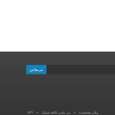
تىزىملاش
پىلان ھەققىدە
•
بىز بىلەن ئالاقە قىلىڭ
•
API