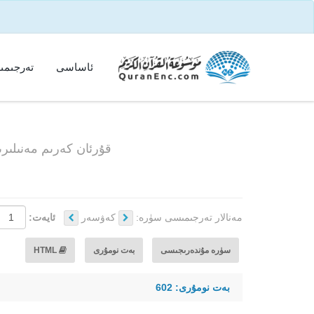
ئاساسى
تەرجىمى
قۇرئان كەرىم مەنىلىر
مەنالار تەرجىمىسى سۈرە:
كەۋسەر
ئايەت:
سۈرە مۇندەرىجىسى
بەت نومۇرى
HTML
بەت نومۇرى: 602