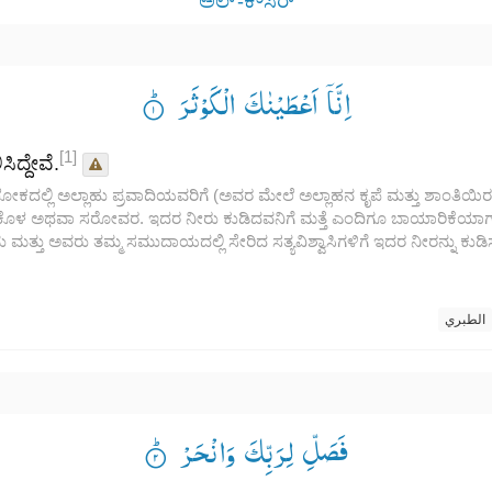
ಅಲ್ -ಕೌಸರ್
اِنَّاۤ اَعْطَیْنٰكَ الْكَوْثَرَ ۟ؕ
[1]
ದ್ದೇವೆ.
ಕದಲ್ಲಿ ಅಲ್ಲಾಹು ಪ್ರವಾದಿಯವರಿಗೆ (ಅವರ ಮೇಲೆ ಅಲ್ಲಾಹನ ಕೃಪೆ ಮತ್ತು ಶಾಂತಿಯಿ
ೊಳ ಅಥವಾ ಸರೋವರ. ಇದರ ನೀರು ಕುಡಿದವನಿಗೆ ಮತ್ತೆ ಎಂದಿಗೂ ಬಾಯಾರಿಕೆಯಾಗುವು
ಮತ್ತು ಅವರು ತಮ್ಮ ಸಮುದಾಯದಲ್ಲಿ ಸೇರಿದ ಸತ್ಯವಿಶ್ವಾಸಿಗಳಿಗೆ ಇದರ ನೀರನ್ನು ಕುಡ
الطبري
فَصَلِّ لِرَبِّكَ وَانْحَرْ ۟ؕ