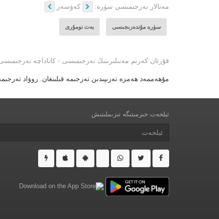
مەنالار تەرجىمىسى سۈرە:
كەۋسەر
سۈرە مۇندەرىجىسى
بەت نومۇرى
قۇرئان كەرىم مەنىلىرىنىڭ تەرجىمىسى - كاناداچە تەرجىمىسى
مۇھەممەد ھەمزە تەرىپىدىن تەرجىمە قىلىنغان. روۋاد تەرجىمە
ئېلخەت خىزمىتىگە تىزىملىتىش