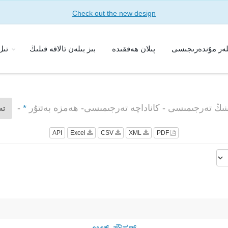
Check out the new design
لەر مۇندەرىجىسى
پىلان ھەققىدە
بىز بىلەن ئالاقە قىلىڭ
تى
ىنىڭ تەرجىمىسى - كاناداچە تەرجىمىسى- ھەمزە بەتتۇر
*
-
تە
API
Excel
CSV
XML
PDF