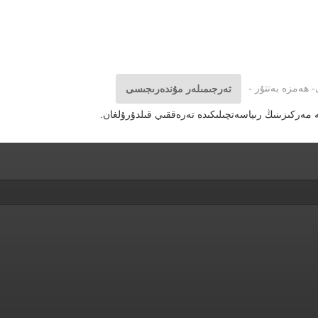
- ھەمزە بەتتۇر -
تەرجىمىلەر مۇندەرىجىسى
 مەركىزىنىڭ رىياسەتچىلىكىدە تەرەققىي قىلدۇرۇلغان.