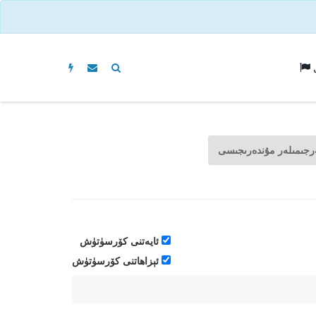
ل
رجىمىلەر مۇندەرىجىسى
ئايەتنى كۆرسۈتۈش
ئېزاھاتنى كۆرسۈتۈش