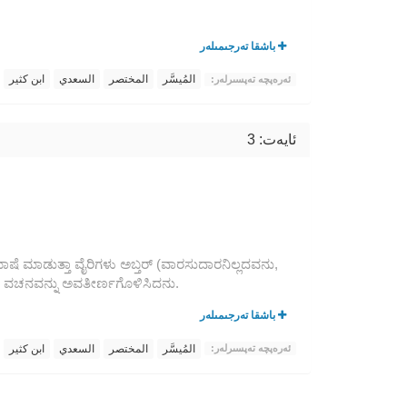
باشقا تەرجىمىلەر
المُيسَّر
المختصر
السعدي
ابن كثير
ئەرەپچە تەپسىرلەر:
ئايەت: 3
ಾಷೆ ಮಾಡುತ್ತಾ ವೈರಿಗಳು ಅಬ್ತರ್ (ವಾರಸುದಾರನಿಲ್ಲದವನು,
ಾ ಈ ವಚನವನ್ನು ಅವತೀರ್ಣಗೊಳಿಸಿದನು.
باشقا تەرجىمىلەر
المُيسَّر
المختصر
السعدي
ابن كثير
ئەرەپچە تەپسىرلەر: