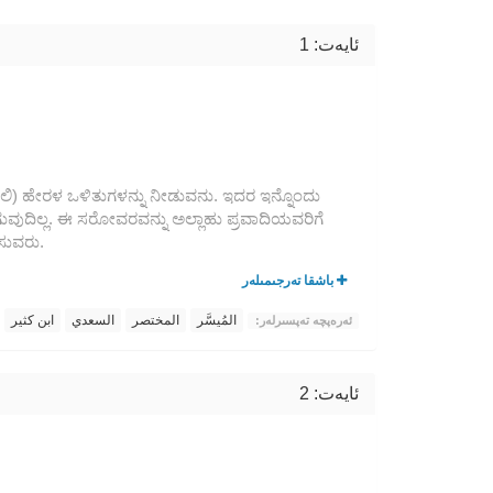
ئايەت: 1
ರಲಿ) ಹೇರಳ ಒಳಿತುಗಳನ್ನು ನೀಡುವನು. ಇದರ ಇನ್ನೊಂದು
ದಿಲ್ಲ. ಈ ಸರೋವರವನ್ನು ಅಲ್ಲಾಹು ಪ್ರವಾದಿಯವರಿಗೆ
ಿಸುವರು.
باشقا تەرجىمىلەر
المُيسَّر
المختصر
السعدي
ابن كثير
ئەرەپچە تەپسىرلەر:
ئايەت: 2