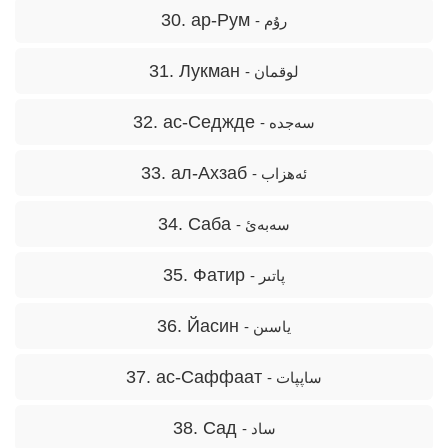
30. ар-Рум
- رۇم
31. Лукман
- لوقمان
32. ас-Седжде
- سەجدە
33. ал-Ахзаб
- ئەھزاب
34. Саба
- سەبەئ
35. Фатир
- پاتىر
36. Йасин
- ياسىن
37. ас-Саффаат
- ساپپات
38. Сад
- ساد