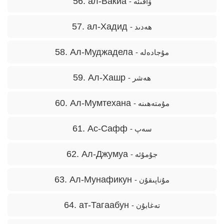
56. ал-Вакиа
- ۋاقىئە
57. ал-Хадид
- ھەدىد
58. Ал-Муджадела
- مۇجادەلە
59. Ал-Хашр
- ھەشر
60. Ал-Мумтехана
- مۇمتەھىنە
61. Ас-Сафф
- سەپ
62. Ал-Джумуа
- جۇمۇئە
63. Ал-Мунафикун
- مۇناپىقۇن
64. ат-Тагаaбун
- تەغابۇن