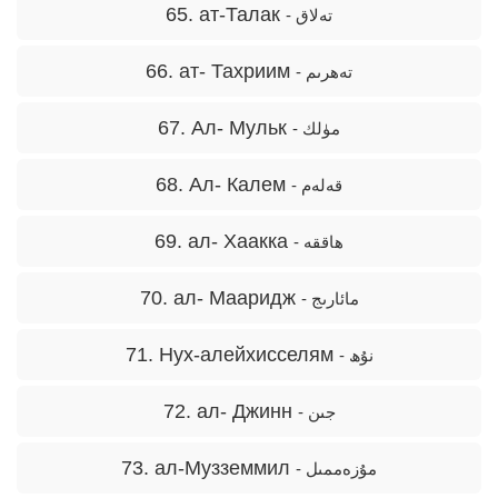
65. ат-Талак
- تەلاق
66. ат- Тахриим
- تەھرىم
67. Ал- Мульк
- مۈلك
68. Ал- Калем
- قەلەم
69. aл- Хаакка
- ھاققە
70. ал- Мааридж
- مائارىج
71. Нух-алейхисселям
- نۇھ
72. ал- Джинн
- جىن
73. ал-Музземмил
- مۇزەممىل