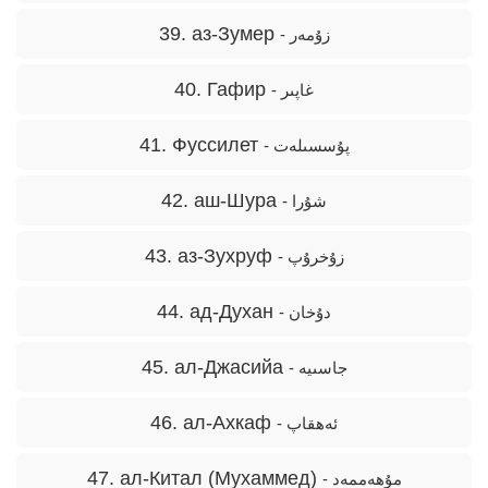
39. аз-Зумер
- زۇمەر
40. Гафир
- غاپىر
41. Фуссилет
- پۇسسىلەت
42. аш-Шура
- شۇرا
43. аз-Зухруф
- زۇخرۇپ
44. ад-Духан
- دۇخان
45. ал-Джасийа
- جاسىيە
46. ал-Ахкаф
- ئەھقاپ
47. ал-Китал (Мухаммед)
- مۇھەممەد