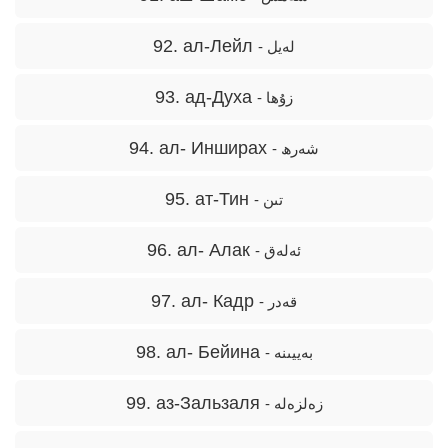
92. ал-Лейл
- لەيل
93. ад-Духа
- زۇھا
94. ал- Инширах
- شەرھ
95. ат-Тин
- تىن
96. ал- Алак
- ئەلەق
97. ал- Кадр
- قەدر
98. ал- Бейина
- بەييىنە
99. аз-Зальзаля
- زەلزەلە