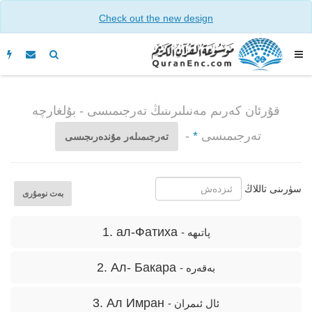
Check out the new design
قۇرئان كەرىم مەنىلىرىنىڭ تەرجىمىسى - بۇلغارچە
تەرجىمىسى
*
-
تەرجىمىلەر مۇندەرىجىسى
سۈرىنى تاللاڭ
بەت نومۇرى
1. ал-Фатиха
- پاتىھە
2. Ал- Бакара
- بەقەرە
3. Ал Имран
- ئال ئىمران