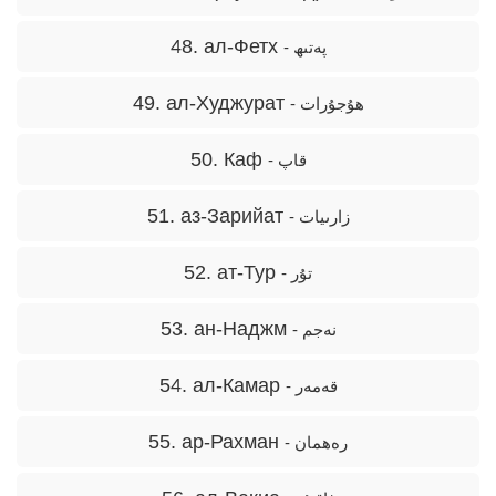
48. ал-Фетх
- پەتىھ
49. ал-Худжурат
- ھۇجۇرات
50. Каф
- قاپ
51. аз-Зарийат
- زارىيات
52. ат-Тур
- تۇر
53. ан-Наджм
- نەجم
54. ал-Камар
- قەمەر
55. ар-Рахман
- رەھمان