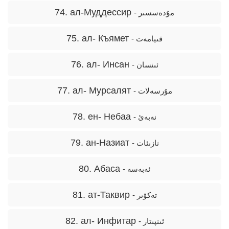
74. ал-Муддессир
- مۇدەسسىر
75. ал- Къямет
- قىيامەت
76. ал- Инсан
- ئىنسان
77. ал- Мурсалят
- مۇرسەلات
78. ен- Нeбаа
- نەبەئ
79. ан-Назиат
- نازىئات
80. Абаса
- ئەبەسە
81. ат-Таквир
- تەكۋىر
82. ал- Инфитар
- ئىنپىتار