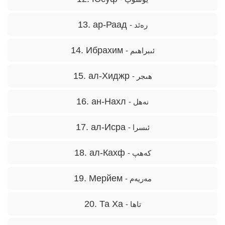
13. ар-Раад
- رەئد
14. Ибрахим
- ئىبراھىم
15. ал-Хиджр
- ھىجر
16. ан-Нахл
- نەھل
17. ал-Исра
- ئىسرا
18. ал-Кахф
- كەھپ
19. Мерйем
- مەريەم
20. Та Ха
- تاھا