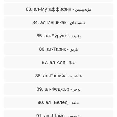
83. ал-Мутаффифин
- مۇتەپپىپىن
84. ал-Иншикак
- ئىنشىقاق
85. ал-Бурудж
- بۇرۇج
86. ат-Тарик
- تارىق
87. ал-Аля
- ئەئلا
88. ал-Гашийа
- غاشىيە
89. ал-Феджър
- پەجر
90. ал- Белед
- بەلەد
91. аш-Шамс
- شەمس