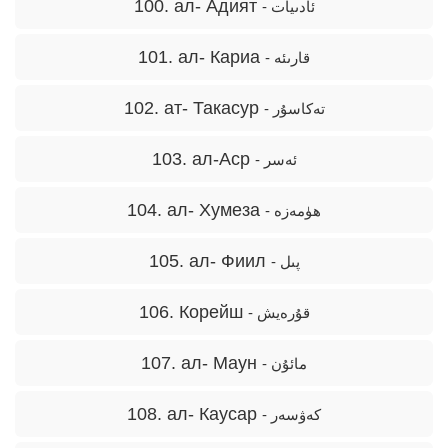
100. ал- Адият
- ئادىيات
101. ал- Кариа
- قارىئە
102. ат- Такасур
- تەكاسۇر
103. ал-Аср
- ئەسر
104. ал- Хумеза
- ھۈمەزە
105. ал- Фиил
- پىل
106. Корейш
- قۇرەيش
107. ал- Маун
- مائۇن
108. ал- Каусар
- كەۋسەر