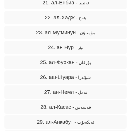
21. ал-Енбиа
- ئەنبىيا
22. ал-Хадж
- ھەج
23. ал-Му’минун
- مۆمىنۇن
24. ан-Нур
- نۇر
25. ал-Фуркан
- پۇرقان
26. аш-Шуара
- شۇئەرا
27. ан-Немл
- نەمل
28. ал-Касас
- قەسەس
29. ал-Анкабут
- ئەنكەبۇت