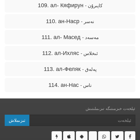
109. ал- Кяфирун
- كاپىرۇن
110. ан-Наср
- نەسر
111. ал- Масед
- مەسەد
112. ал-Ихляс
- ئىخلاس
113. ал-Феляк
- پەلەق
114. ан-Нас
- ناس
ئېلخەت خىزمىتىگە تىزىملىتىش
تىزىملاش