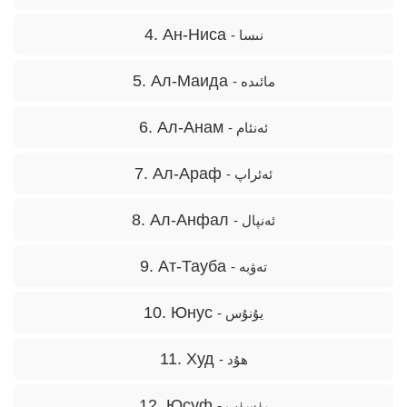
4. Ан-Ниса
- نىسا
5. Ал-Маида
- مائىدە
6. Ал-Aнам
- ئەنئام
7. Ал-Aраф
- ئەئراپ
8. Ал-Aнфал
- ئەنپال
9. Ат-Тауба
- تەۋبە
10. Юнус
- يۇنۇس
11. Худ
- ھۇد
12. Юсуф
- يۈسۈپ