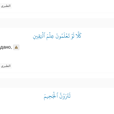
الطبري
كَلَّا لَوۡ تَعۡلَمُونَ عِلۡمَ ٱلۡيَقِينِ
здано,
الطبري
لَتَرَوُنَّ ٱلۡجَحِيمَ