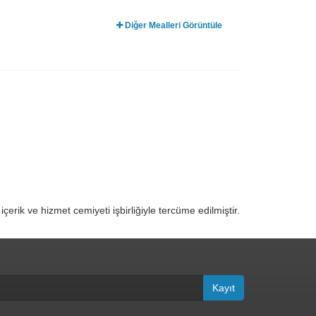
Diğer Mealleri Görüntüle
rik ve hizmet cemiyeti işbirliğiyle tercüme edilmiştir.
Kayıt