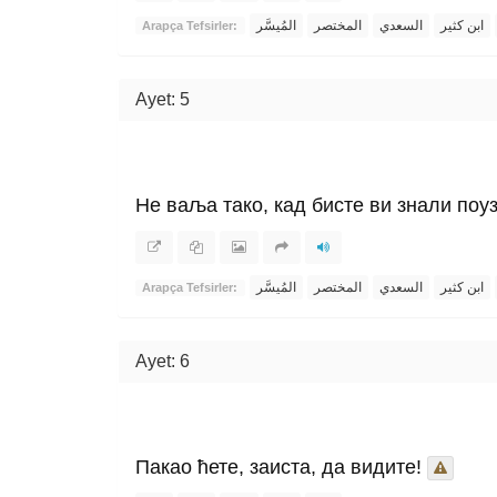
ابن كثير
السعدي
المختصر
المُيسَّر
Arapça Tefsirler:
Ayet: 5
Не ваља тако, кад бисте ви знали поу
ابن كثير
السعدي
المختصر
المُيسَّر
Arapça Tefsirler:
Ayet: 6
Пакао ћете, заиста, да видите!