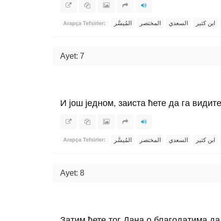
ابن كثير
السعدي
المختصر
المُيسَّر
Arapça Tefsirler:
Ayet: 7
И још једном, заиста ћете да га видите
ابن كثير
السعدي
المختصر
المُيسَّر
Arapça Tefsirler:
Ayet: 8
Затим ћете тог Дана о благодатима да