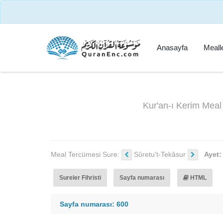
Anasayfa
Mealle
Kur'an-ı Kerim Mea
Meal Tercümesi Sure:
Sûretu't-Tekâsur
Ayet
Sureler Fihristi
Sayfa numarası
HTML
Sayfa numarası: 600