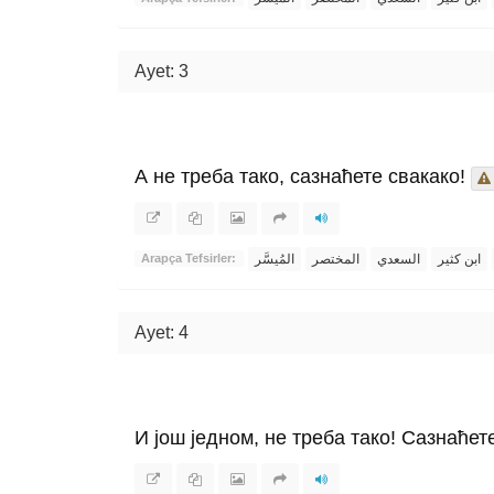
Ayet: 3
А не треба тако, сазнаћете свакако!
ابن كثير
السعدي
المختصر
المُيسَّر
Arapça Tefsirler:
Ayet: 4
И још једном, не треба тако! Сазнаћет