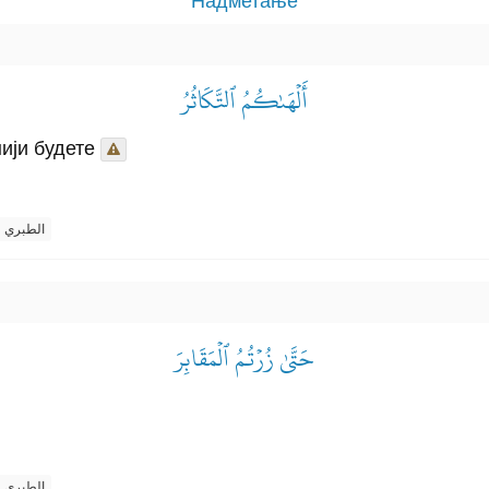
Надметање
أَلۡهَىٰكُمُ ٱلتَّكَاثُرُ
ији будете
الطبري
حَتَّىٰ زُرۡتُمُ ٱلۡمَقَابِرَ
الطبري