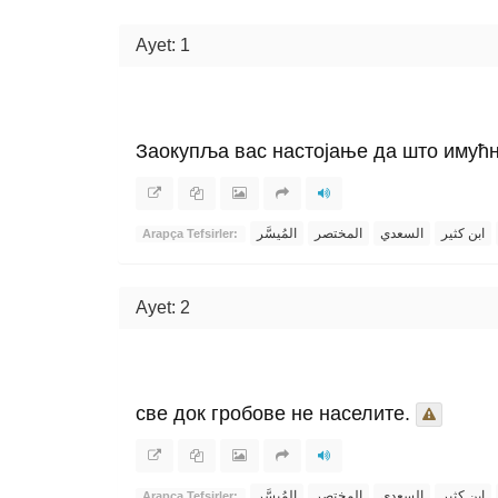
Ayet: 1
Заокупља вас настојање да што имућн
ابن كثير
السعدي
المختصر
المُيسَّر
Arapça Tefsirler:
Ayet: 2
све док гробове не населите.
ابن كثير
السعدي
المختصر
المُيسَّر
Arapça Tefsirler: