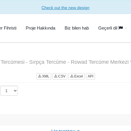
Check out the new design
r Fihristi
Proje Hakkında
Biz bilen hab
Geçerli dil
l Tercümesi - Sırpça Tercüme - Rowad Tercüme Merkezi
XML
CSV
Excel
API
: