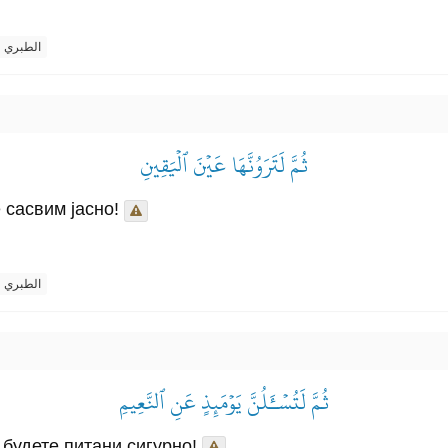
الطبري
ثُمَّ لَتَرَوُنَّهَا عَيۡنَ ٱلۡيَقِينِ
 сасвим јасно!
الطبري
ثُمَّ لَتُسۡـَٔلُنَّ يَوۡمَئِذٍ عَنِ ٱلنَّعِيمِ
 будете питани сигурно!