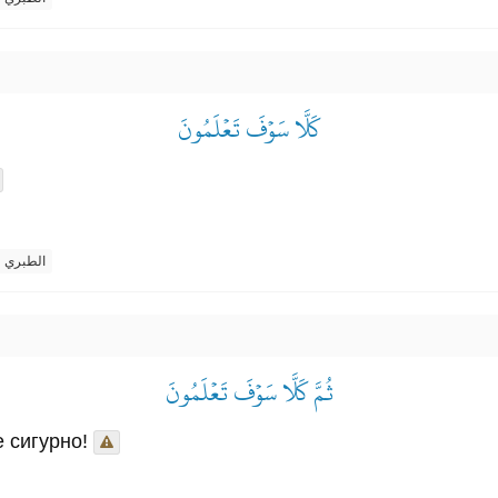
كَلَّا سَوۡفَ تَعۡلَمُونَ
الطبري
ثُمَّ كَلَّا سَوۡفَ تَعۡلَمُونَ
е сигурно!