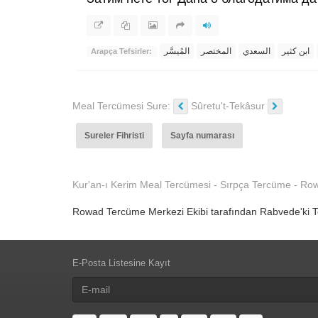
ابن كثير
السعدي
المختصر
المُيسَّر
Arapça Tefsirler:
Meal Tercümesi Sure:
Sûretu't-Tekâsur
Sureler Fihristi
Sayfa numarası
Kur'an-ı Kerim Meal Tercümesi - Sırpça Tercüme - R
Rowad Tercüme Merkezi Ekibi tarafından Rabvede'ki Tebli
E-Posta Listesine Kayıt