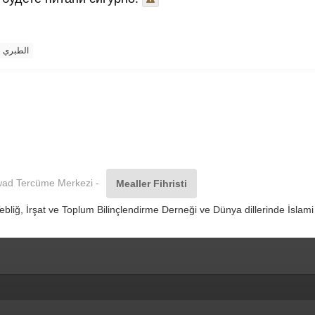
الطبري
owad Tercüme Merkezi -
Mealler Fihristi
ğ, İrşat ve Toplum Bilinçlendirme Derneği ve Dünya dillerinde İslami içe