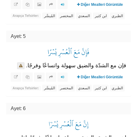
Diğer Mealleri Görüntüle
المُيسَّر
المختصر
السعدي
ابن كثير
الطبري
Arapça Tefsirler:
Ayet: 5
فَإِنَّ مَعَ ٱلۡعُسۡرِ يُسۡرًا
فإن مع الشدّة والضيق سهولة واتساعًا وفرجًا.
Diğer Mealleri Görüntüle
المُيسَّر
المختصر
السعدي
ابن كثير
الطبري
Arapça Tefsirler:
Ayet: 6
إِنَّ مَعَ ٱلۡعُسۡرِ يُسۡرٗا