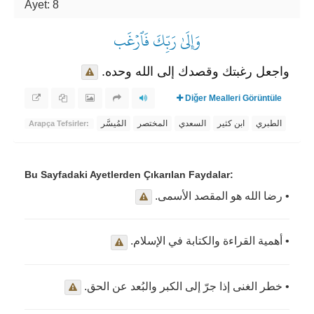
Ayet: 8
وَإِلَىٰ رَبِّكَ فَٱرۡغَب
واجعل رغبتك وقصدك إلى الله وحده.
Diğer Mealleri Görüntüle
المُيسَّر
المختصر
السعدي
ابن كثير
الطبري
Arapça Tefsirler:
Bu Sayfadaki Ayetlerden Çıkarılan Faydalar:
• رضا الله هو المقصد الأسمى.
• أهمية القراءة والكتابة في الإسلام.
• خطر الغنى إذا جرّ إلى الكبر والبُعد عن الحق.