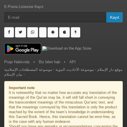
E-Posta Listesine Kayıt
Kayıt
Proje Hakkında
•
Biz bilen hab
•
API
موسوعة المصطلحات الإسلامية
-
موسوعة الأحاديث النبوية
-
موقع دار الإسلام
بيان الإسلام
-
Important note
It is noteworthy that no matter how accurate any translation of the
meanings of the Qur’an may be, it will still fall short in conveying
the transcendent meanings of the miraculous Qur’anic text, and
that the meanings conveyed by this translation is only the product
reached by the extent of the team’s knowledge in understanding
this Sacred Book. Hence, this translation cannot be error-free, as
is the case with any human endeavor.
Should you have any remarks or recommendations concerning the