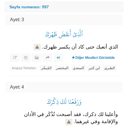
Sayfa numarası: 597
Ayet: 3
ٱلَّذِيٓ أَنقَضَ ظَهۡرَكَ
الذي أتعبك حتى كاد أن يكسر ظهرك.
Diğer Mealleri Görüntüle
المُيسَّر
المختصر
السعدي
ابن كثير
الطبري
Arapça Tefsirler:
Ayet: 4
وَرَفَعۡنَا لَكَ ذِكۡرَكَ
وأعلينا لك ذكرك، فقد أصبحت تُذْكَر في الأذان
والإقامة وفي غيرهما.