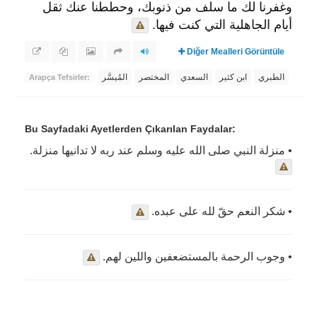
وغفرنا لك ما سلف من ذنوبك، وحططنا عنك ثقل
أيام الجاهلية التي كنت فيها.
Diğer Mealleri Görüntüle
المُيسَّر
المختصر
السعدي
ابن كثير
الطبري
Arapça Tefsirler:
Bu Sayfadaki Ayetlerden Çıkarılan Faydalar:
• منزلة النبي صلى الله عليه وسلم عند ربه لا تدانيها منزلة.
• شكر النعم حقّ لله على عبده.
• وجوب الرحمة بالمستضعفين واللين لهم.