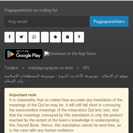
Pagpaparehistro sa mailing list
Pagpaparehistro
Tungkol
•
makipag-ugnayan sa amin
•
API
موسوعة المصطلحات الإسلامية
-
موسوعة الأحاديث النبوية
-
موقع دار الإسلام
بيان الإسلام
-
Important note
It is noteworthy that no matter how accurate any translation of the
meanings of the Qur’an may be, it will still fall short in conveying
the transcendent meanings of the miraculous Qur’anic text, and
that the meanings conveyed by this translation is only the product
reached by the extent of the team’s knowledge in understanding
this Sacred Book. Hence, this translation cannot be error-free, as
is the case with any human endeavor.