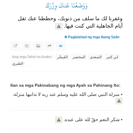
وَوَضَعۡنَا عَنكَ وِزۡرَكَ
وغفرنا لك ما سلف من ذنوبك، وحططنا عنك ثقل
أيام الجاهلية التي كنت فيها.
Paglalahad ng mga Ibang Salin
ابن كثير
السعدي
المختصر
المُيسَّر
Ang mga Tafsir na Arabe:
الطبري
Ilan sa mga Pakinabang ng mga Ayah sa Pahinang Ito:
• منزلة النبي صلى الله عليه وسلم عند ربه لا تدانيها منزلة.
• شكر النعم حقّ لله على عبده.