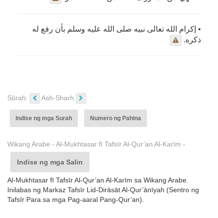
• إكرام الله تعالى نبيه صلى الله عليه وسلم بأن رفع له
ذكره.
Sūrah:
Ash-Sharh
Indise ng mga Surah
Numero ng Pahina
Wikang Arabe - Al-Mukhtasar fī Tafsīr Al-Qur’an Al-Karīm -
Indise ng mga Salin
Al-Mukhtasar fī Tafsīr Al-Qur’an Al-Karīm sa Wikang Arabe.
Inilabas ng Markaz Tafsīr Lid-Dirāsāt Al-Qur’ānīyah (Sentro ng
Tafsīr Para sa mga Pag-aaral Pang-Qur’an).