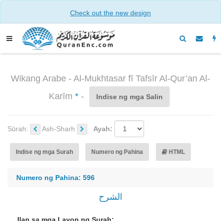
Check out the new design
Wikang Arabe - Al-Mukhtasar fī Tafsīr Al-Qur’an Al-
Karīm
*
-
Indise ng mga Salin
Sūrah:
Ash-Sharh
Ayah:
Indise ng mga Surah
Numero ng Pahina
HTML
Numero ng Pahina: 596
الشرح
Ilan sa mga Layon ng Surah: