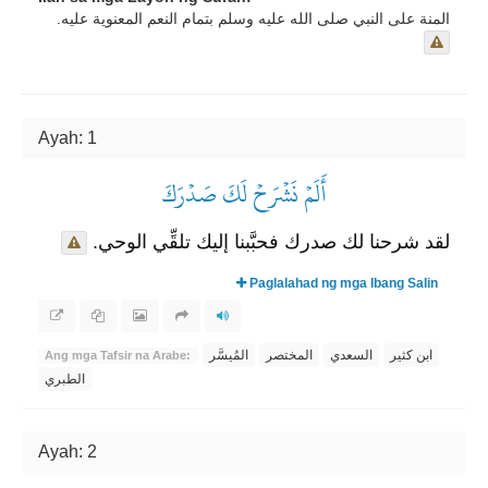
المنة على النبي صلى الله عليه وسلم بتمام النعم المعنوية عليه.
Ayah: 1
أَلَمۡ نَشۡرَحۡ لَكَ صَدۡرَكَ
لقد شرحنا لك صدرك فحبَّبنا إليك تلقِّي الوحي.
Paglalahad ng mga Ibang Salin
ابن كثير
السعدي
المختصر
المُيسَّر
Ang mga Tafsir na Arabe:
الطبري
Ayah: 2