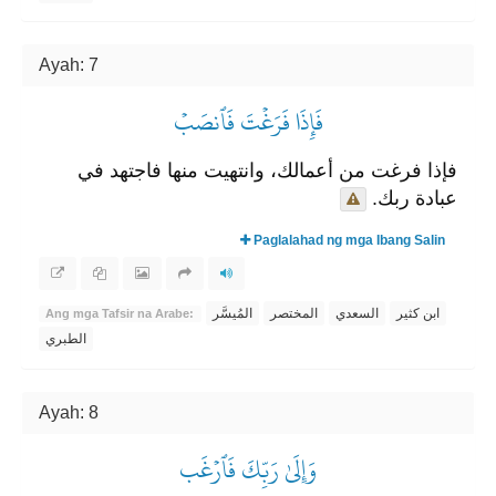
Ayah: 7
فَإِذَا فَرَغۡتَ فَٱنصَبۡ
فإذا فرغت من أعمالك، وانتهيت منها فاجتهد في
عبادة ربك.
Paglalahad ng mga Ibang Salin
ابن كثير
السعدي
المختصر
المُيسَّر
Ang mga Tafsir na Arabe:
الطبري
Ayah: 8
وَإِلَىٰ رَبِّكَ فَٱرۡغَب