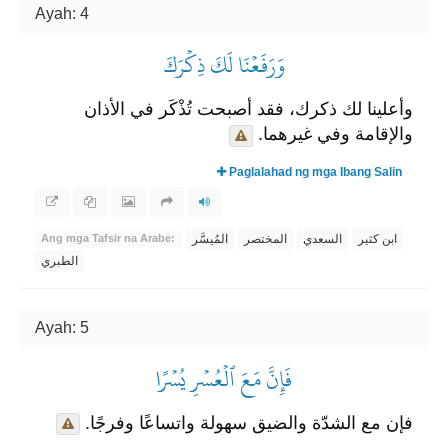
Ayah: 4
وَرَفَعۡنَا لَكَ ذِكۡرَكَ
وأعلينا لك ذكرك، فقد أصبحت تُذْكَر في الأذان
والإقامة وفي غيرهما.
Paglalahad ng mga Ibang Salin
ابن كثير
السعدي
المختصر
المُيسَّر
Ang mga Tafsir na Arabe:
الطبري
Ayah: 5
فَإِنَّ مَعَ ٱلۡعُسۡرِ يُسۡرًا
فإن مع الشدّة والضيق سهولة واتساعًا وفرجًا.