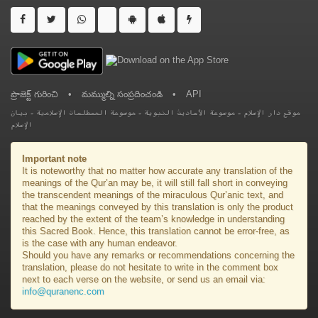
ప్రాజెక్ట్ గురించి
•
మమ్ముల్ని సంప్రదించండి
•
API
موقع دار الإسلام
-
موسوعة الأحاديث النبوية
-
موسوعة المصطلحات الإسلامية
-
بيان
الإسلام
Important note
It is noteworthy that no matter how accurate any translation of the
meanings of the Qur’an may be, it will still fall short in conveying
the transcendent meanings of the miraculous Qur’anic text, and
that the meanings conveyed by this translation is only the product
reached by the extent of the team’s knowledge in understanding
this Sacred Book. Hence, this translation cannot be error-free, as
is the case with any human endeavor.
Should you have any remarks or recommendations concerning the
translation, please do not hesitate to write in the comment box
next to each verse on the website, or send us an email via:
info@quranenc.com