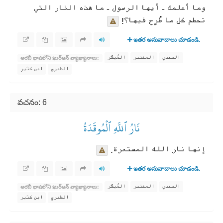
وما أعلمك - أيها الرسول - ما هذه النار التي
تحطم كل ما طُرِح فيها؟!
ఇతర అనువాదాలు చూడండి.
السعدي
المختصر
المُيسَّر
అరబీ భాషలోని ఖుర్ఆన్ వ్యాఖ్యానాలు:
الطبري
ابن كثير
వచనం: 6
نَارُ ٱللَّهِ ٱلۡمُوقَدَةُ
إنها نار الله المستعرة.
ఇతర అనువాదాలు చూడండి.
السعدي
المختصر
المُيسَّر
అరబీ భాషలోని ఖుర్ఆన్ వ్యాఖ్యానాలు:
الطبري
ابن كثير