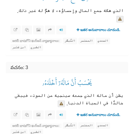
الذي همّه جمع المال وإحصاؤه، لا همَّ له غير ذلك.
ఇతర అనువాదాలు చూడండి.
السعدي
المختصر
المُيسَّر
అరబీ భాషలోని ఖుర్ఆన్ వ్యాఖ్యానాలు:
الطبري
ابن كثير
వచనం: 3
يَحۡسَبُ أَنَّ مَالَهُۥٓ أَخۡلَدَهُۥ
يظن أن ماله الذي جمعه سينجيه من الموت، فيبقى
خالدًا في الحياة الدنيا.
ఇతర అనువాదాలు చూడండి.
السعدي
المختصر
المُيسَّر
అరబీ భాషలోని ఖుర్ఆన్ వ్యాఖ్యానాలు:
الطبري
ابن كثير