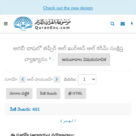
Check out the new design
అరబీ భాషలో తఫ్సీర్ అల్ ఖుర్ఆన్ అల్ కరీమ్ సంక్షిప్త
వ్యాఖ్యానం
*
-
అనువాదాల విషయసూచిక
సూరహ్:
అల్-హుమజహ్
వచనం:
సూరాల పట్టిక
పేజీ నెంబరు
HTML
పేజీ నెంబరు: 601
الهمزة
ఈ సూరహ్ (అధ్యాయం) ప్రయోజనాలు: