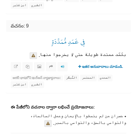
الطبري
ابن كثير
వచనం: 9
فِي عَمَدٖ مُّمَدَّدَةِۭ
بعَمَد ممتدة طويلة حتى لا يخرجوا منها.
ఇతర అనువాదాలు చూడండి.
السعدي
المختصر
المُيسَّر
అరబీ భాషలోని ఖుర్ఆన్ వ్యాఖ్యానాలు:
الطبري
ابن كثير
ఈ పేజీలోని వచనాల ద్వారా లభించే ప్రయోజనాలు:
• خسران من لم يتصفوا بالإيمان وعمل الصالحات،
والتواصي بالحق، والتواصي بالصبر.