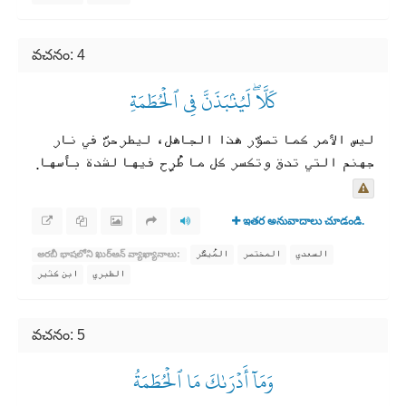
వచనం: 4
كَلَّاۖ لَيُنۢبَذَنَّ فِي ٱلۡحُطَمَةِ
ليس الأمر كما تصوّر هذا الجاهل، ليطرحنّ في نار
جهنم التي تدق وتكسر كل ما طُرِح فيها لشدة بأسها.
ఇతర అనువాదాలు చూడండి.
السعدي
المختصر
المُيسَّر
అరబీ భాషలోని ఖుర్ఆన్ వ్యాఖ్యానాలు:
الطبري
ابن كثير
వచనం: 5
وَمَآ أَدۡرَىٰكَ مَا ٱلۡحُطَمَةُ