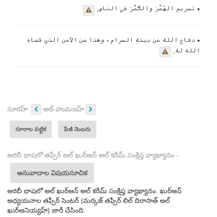
• تحريم الهَمْز واللَّمْز في الناس.
• دفاع الله عن بيته الحرام، وهذا من الأمن الذي قضاه
الله له.
సూరహ్:
అల్-హుమజహ్
సూరాల పట్టిక
పేజీ నెంబరు
అరబీ భాషలో తఫ్సీర్ అల్ ఖుర్ఆన్ అల్ కరీమ్ సంక్షిప్త వ్యాఖ్యానం -
అనువాదాల విషయసూచిక
అరబీ భాషలో అల్ ఖుర్ఆన్ అల్ కరీమ్ సంక్షిప్త వ్యాఖ్యానం. ఖుర్ఆన్
అధ్యయనాల తఫ్సీర్ సెంటర్ (మర్కజ్ తఫ్సీర్ లిల్ దిరాసాత్ అల్
ఖుర్ఆనియ్యహ్) జారీ చేసింది.