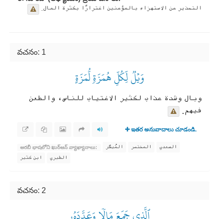
التحذير من الاستهزاء بالمؤمنين اغترارًا بكثرة المال.
వచనం: 1
وَيۡلٞ لِّكُلِّ هُمَزَةٖ لُّمَزَةٍ
وبال وشدة عذاب لكثير الاغتياب للناس، والطعن
فيهم.
ఇతర అనువాదాలు చూడండి.
السعدي
المختصر
المُيسَّر
అరబీ భాషలోని ఖుర్ఆన్ వ్యాఖ్యానాలు:
الطبري
ابن كثير
వచనం: 2
ٱلَّذِي جَمَعَ مَالٗا وَعَدَّدَهُۥ