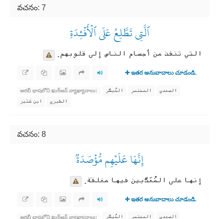
వచనం: 7
ٱلَّتِي تَطَّلِعُ عَلَى ٱلۡأَفۡـِٔدَةِ
التي تنفذ من أجسام الناس إلى قلوبهم.
ఇతర అనువాదాలు చూడండి.
السعدي
المختصر
المُيسَّر
అరబీ భాషలోని ఖుర్ఆన్ వ్యాఖ్యానాలు:
الطبري
ابن كثير
వచనం: 8
إِنَّهَا عَلَيۡهِم مُّؤۡصَدَةٞ
إنها على المُعَذَّبين فيها مغلقة.
ఇతర అనువాదాలు చూడండి.
السعدي
المختصر
المُيسَّر
అరబీ భాషలోని ఖుర్ఆన్ వ్యాఖ్యానాలు: