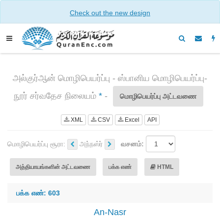
Check out the new design
அல்குர்ஆன் மொழிபெயர்ப்பு - ஸ்பானிய மொழிபெயர்ப்பு-
நூர் சர்வதேச நிலையம்
*
-
மொழிபெயர்ப்பு அட்டவணை
XML
CSV
Excel
API
மொழிபெயர்ப்பு சூரா:
அந்நஸ்ர்
வசனம்:
அத்தியாயங்களின் அட்டவணை
பக்க எண்
HTML
பக்க எண்: 603
An-Nasr