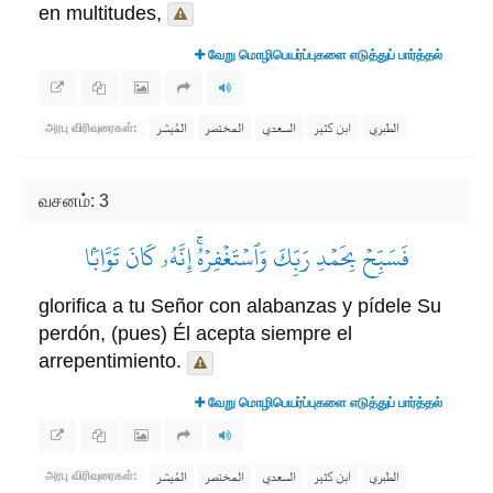
en multitudes,
வேறு மொழிபெயர்ப்புகளை எடுத்துப் பார்த்தல்
الطبري
ابن كثير
السعدي
المختصر
المُيسَّر
அரபு விரிவுரைகள்:
வசனம்: 3
فَسَبِّحۡ بِحَمۡدِ رَبِّكَ وَٱسۡتَغۡفِرۡهُۚ إِنَّهُۥ كَانَ تَوَّابَۢا
glorifica a tu Señor con alabanzas y pídele Su
perdón, (pues) Él acepta siempre el
arrepentimiento.
வேறு மொழிபெயர்ப்புகளை எடுத்துப் பார்த்தல்
الطبري
ابن كثير
السعدي
المختصر
المُيسَّر
அரபு விரிவுரைகள்: