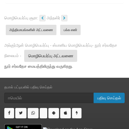
மொழிபெயர்ப்பு சூரா:
அந்நஸ்ர்
அத்தியாயங்களின் அட்டவணை
பக்க எண்
அல்குர்ஆன் மொழிபெயர்ப்பு - ஸ்பானிய மொழிபெயர்ப்பு- நூர் சர்வதேச
நிலையம் -
மொழிபெயர்ப்பு அட்டவணை
நூர் சர்வதேச மையத்திலிருந்து வருகிறது.
தபால் பட்டியலில் பதிவு செய்தல்
பதிவு செய்தல்