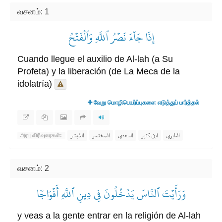
வசனம்: 1
إِذَا جَآءَ نَصۡرُ ٱللَّهِ وَٱلۡفَتۡحُ
Cuando llegue el auxilio de Al-lah (a Su
Profeta) y la liberación (de La Meca de la
idolatría)
வேறு மொழிபெயர்ப்புகளை எடுத்துப் பார்த்தல்
الطبري
ابن كثير
السعدي
المختصر
المُيسَّر
அரபு விரிவுரைகள்:
வசனம்: 2
وَرَأَيۡتَ ٱلنَّاسَ يَدۡخُلُونَ فِي دِينِ ٱللَّهِ أَفۡوَاجٗا
y veas a la gente entrar en la religión de Al-lah